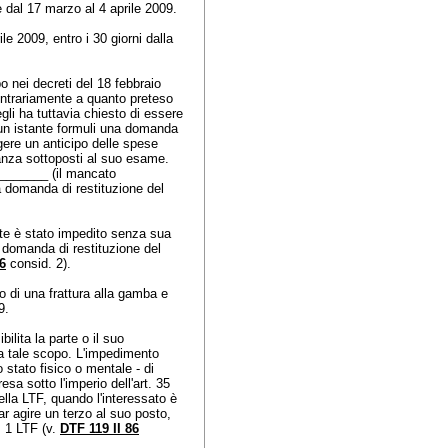
e dal 17 marzo al 4 aprile 2009.
le 2009, entro i 30 giorni dalla
po nei decreti del 18 febbraio
ntrariamente a quanto preteso
gli ha tuttavia chiesto di essere
o un istante formuli una domanda
igere un anticipo delle spese
stanza sottoposti al suo esame.
________ (il mancato
a domanda di restituzione del
nte è stato impedito senza sua
la domanda di restituzione del
6
consid. 2).
o di una frattura alla gamba e
09.
lita la parte o il suo
 a tale scopo. L'impedimento
 stato fisico o mentale - di
esa sotto l'imperio dell'
art. 35
ella LTF, quando l'interessato è
ar agire un terzo al suo posto,
. 1 LTF
(v.
DTF 119 II 86