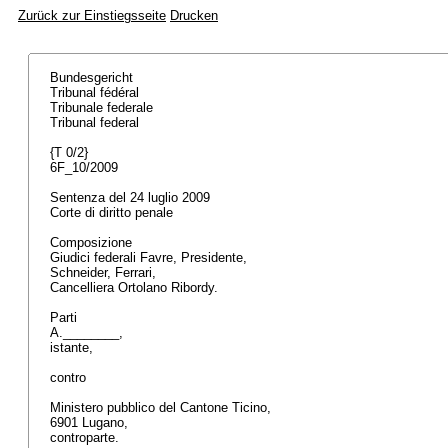
Zurück zur Einstiegsseite
Drucken
Bundesgericht
Tribunal fédéral
Tribunale federale
Tribunal federal
{T 0/2}
6F_10/2009
Sentenza del 24 luglio 2009
Corte di diritto penale
Composizione
Giudici federali Favre, Presidente,
Schneider, Ferrari,
Cancelliera Ortolano Ribordy.
Parti
A.________,
istante,
contro
Ministero pubblico del Cantone Ticino,
6901 Lugano,
controparte.