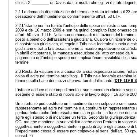
clinica X.________ di Davos da cui risulta che egli vi è stato degent
2.1 La domanda di restituzione del termine è stata introdotta il 23 apri
cessazione dell'impedimento conformemente all'
art. 50 LTF
.
2.2 L'istante non ha fornito l'anticipo delle spese richiesto a suo tem
2009 e del 16 marzo 2009 e non ha quindi compiuto l'atto omesso co
all'art. 50 cvp. 1 LTF. Nella sua domanda di restituzione del termine e
posto a beneficio dell'assistenza giudiziaria. Qualora un ricorrente 
di assistenza giudiziaria, di regola il Tribunale federale rinuncia a es
giudiziarie e tratta la stessa insieme al ricorso rispettivamente all'i
In simili circostanze, la mancata esecuzione dell'atto omesso da A.
pagamento dell'anticipo spese) non implica l'inammissibilità della su
termine.
2.3 Resta da valutare se, a causa della sua ospedalizzazione, l'ista
colpa di agire nel termine stabilitogli. Il Tribunale federale esamina 
termine sulla base dei mezzi di prova forniti dall'istante (
DTF 119 II 8
L'istante adduce quale impedimento il suo ricovero in clinica a seguit
sostiene di essere stato di nuovo abile al lavoro dopo il 16 aprile 20
Un infortunio può costituire un impedimento non colpevole se impossibi
rappresentante ad agire nel termine o a costituire un rappresentante
perdura fintantoché l'interessato non sia in grado - in funzione del suo
agire egli stesso o di incaricare un terzo. Secondo la giurisprudenza r
OG
, ma che mantiene la sua validità anche dopo l'entrata in vigore d
oggettivamente e soggettivamente in grado di agire egli stesso o di f
l'impedimento cessa di essere non colpevole ai sensi dell'
art. 50 cpv
consid. 2).