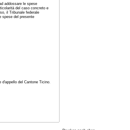
e ad addossare le spese
rticolarità del caso concreto e
o, il Tribunale federale
le spese del presente
le d'appello del Cantone Ticino.