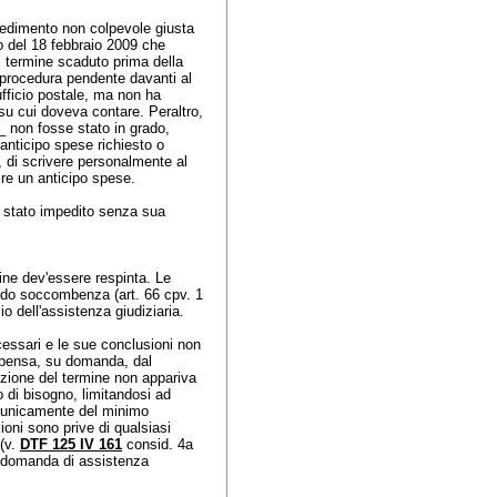
pedimento non colpevole giusta
to del 18 febbraio 2009 che
, termine scaduto prima della
procedura pendente davanti al
'ufficio postale, ma non ha
i su cui doveva contare. Peraltro,
_ non fosse stato in grado,
l'anticipo spese richiesto o
, di scrivere personalmente al
nire un anticipo spese.
ia stato impedito senza sua
ne dev'essere respinta. Le
ondo soccombenza (art. 66 cpv. 1
io dell'assistenza giudiziaria.
essari e le sue conclusioni non
ispensa, su domanda, dal
uzione del termine non appariva
o di bisogno, limitandosi ad
re unicamente del minimo
ioni sono prive di qualsiasi
 (v.
DTF 125 IV 161
consid. 4a
 domanda di assistenza