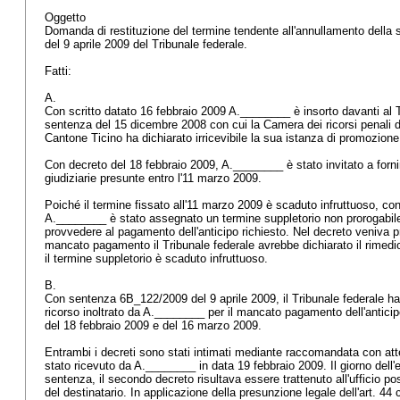
Oggetto
Domanda di restituzione del termine tendente all'annullamento dell
del 9 aprile 2009 del Tribunale federale.
Fatti:
A.
Con scritto datato 16 febbraio 2009 A.________ è insorto davanti al T
sentenza del 15 dicembre 2008 con cui la Camera dei ricorsi penali de
Cantone Ticino ha dichiarato irricevibile la sua istanza di promozion
Con decreto del 18 febbraio 2009, A.________ è stato invitato a forni
giudiziarie presunte entro l'11 marzo 2009.
Poiché il termine fissato all'11 marzo 2009 è scaduto infruttuoso, c
A.________ è stato assegnato un termine suppletorio non prorogabile
provvedere al pagamento dell'anticipo richiesto. Nel decreto veniva p
mancato pagamento il Tribunale federale avrebbe dichiarato il rimedi
il termine suppletorio è scaduto infruttuoso.
B.
Con sentenza 6B_122/2009 del 9 aprile 2009, il Tribunale federale ha 
ricorso inoltrato da A.________ per il mancato pagamento dell'anticip
del 18 febbraio 2009 e del 16 marzo 2009.
Entrambi i decreti sono stati intimati mediante raccomandata con atte
stato ricevuto da A.________ in data 19 febbraio 2009. Il giorno dell
sentenza, il secondo decreto risultava essere trattenuto all'ufficio p
del destinatario. In applicazione della presunzione legale dell'
art. 44 