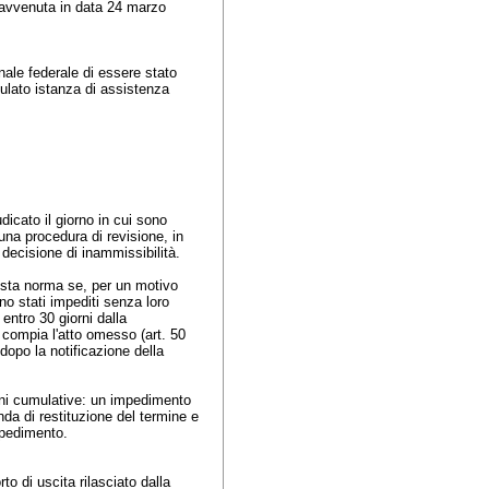
 avvenuta in data 24 marzo
ale federale di essere stato
mulato istanza di assistenza
dicato il giorno in cui sono
na procedura di revisione, in
 decisione di inammissibilità.
sta norma se, per un motivo
ono stati impediti senza loro
 entro 30 giorni dalla
 compia l'atto omesso (
art. 50
dopo la notificazione della
oni cumulative: un impedimento
nda di restituzione del termine e
impedimento.
o di uscita rilasciato dalla