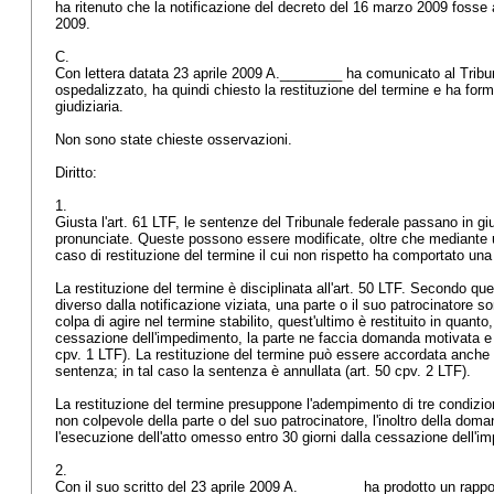
ha ritenuto che la notificazione del decreto del 16 marzo 2009 fosse
2009.
C.
Con lettera datata 23 aprile 2009 A.________ ha comunicato al Tribun
ospedalizzato, ha quindi chiesto la restituzione del termine e ha for
giudiziaria.
Non sono state chieste osservazioni.
Diritto:
1.
Giusta l'
art. 61 LTF
, le sentenze del Tribunale federale passano in giu
pronunciate. Queste possono essere modificate, oltre che mediante u
caso di restituzione del termine il cui non rispetto ha comportato una
La restituzione del termine è disciplinata all'
art. 50 LTF
. Secondo que
diverso dalla notificazione viziata, una parte o il suo patrocinatore s
colpa di agire nel termine stabilito, quest'ultimo è restituito in quanto,
cessazione dell'impedimento, la parte ne faccia domanda motivata e
cpv. 1 LTF
). La restituzione del termine può essere accordata anche 
sentenza; in tal caso la sentenza è annullata (
art. 50 cpv. 2 LTF
).
La restituzione del termine presuppone l'adempimento di tre condizi
non colpevole della parte o del suo patrocinatore, l'inoltro della doma
l'esecuzione dell'atto omesso entro 30 giorni dalla cessazione dell'
2.
Con il suo scritto del 23 aprile 2009 A.________ ha prodotto un rapport