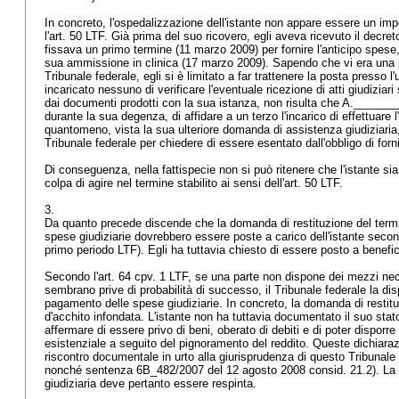
In concreto, l'ospedalizzazione dell'istante non appare essere un im
l'
art. 50 LTF
. Già prima del suo ricovero, egli aveva ricevuto il decre
fissava un primo termine (11 marzo 2009) per fornire l'anticipo spese
sua ammissione in clinica (17 marzo 2009). Sapendo che vi era una 
Tribunale federale, egli si è limitato a far trattenere la posta presso l
incaricato nessuno di verificare l'eventuale ricezione di atti giudiziar
dai documenti prodotti con la sua istanza, non risulta che A._______
durante la sua degenza, di affidare a un terzo l'incarico di effettuare 
quantomeno, vista la sua ulteriore domanda di assistenza giudiziaria
Tribunale federale per chiedere di essere esentato dall'obbligo di for
Di conseguenza, nella fattispecie non si può ritenere che l'istante s
colpa di agire nel termine stabilito ai sensi dell'
art. 50 LTF
.
3.
Da quanto precede discende che la domanda di restituzione del termi
spese giudiziarie dovrebbero essere poste a carico dell'istante sec
primo periodo LTF). Egli ha tuttavia chiesto di essere posto a benefic
Secondo l'
art. 64 cpv. 1 LTF
, se una parte non dispone dei mezzi nec
sembrano prive di probabilità di successo, il Tribunale federale la d
pagamento delle spese giudiziarie. In concreto, la domanda di restit
d'acchito infondata. L'istante non ha tuttavia documentato il suo stat
affermare di essere privo di beni, oberato di debiti e di poter dispor
esistenziale a seguito del pignoramento del reddito. Queste dichiaraz
riscontro documentale in urto alla giurisprudenza di questo Tribunale
nonché sentenza 6B_482/2007 del 12 agosto 2008 consid. 21.2). La
giudiziaria deve pertanto essere respinta.