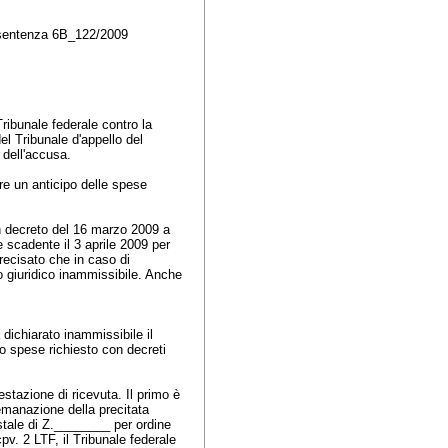
a sentenza 6B_122/2009
ribunale federale contro la
l Tribunale d'appello del
e dell'accusa.
re un anticipo delle spese
on decreto del 16 marzo 2009 a
 scadente il 3 aprile 2009 per
recisato che in caso di
o giuridico inammissibile. Anche
dichiarato inammissibile il
o spese richiesto con decreti
stazione di ricevuta. Il primo è
'emanazione della precitata
ostale di Z.________ per ordine
cpv. 2 LTF
, il Tribunale federale