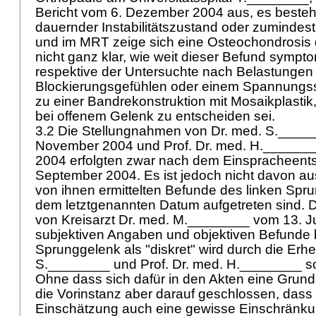
Bericht vom 6. Dezember 2004 aus, es besteh
dauernder Instabilitätszustand oder zuminde
und im MRT zeige sich eine Osteochondrosis 
nicht ganz klar, wie weit dieser Befund sympto
respektive der Untersuchte nach Belastungen 
Blockierungsgefühlen oder einem Spannungssc
zu einer Bandrekonstruktion mit Mosaikplastik,
bei offenem Gelenk zu entscheiden sei.
3.2 Die Stellungnahmen von Dr. med. S.____
November 2004 und Prof. Dr. med. H.______
2004 erfolgten zwar nach dem Einspracheent
September 2004. Es ist jedoch nicht davon a
von ihnen ermittelten Befunde des linken Spr
dem letztgenannten Datum aufgetreten sind. D
von Kreisarzt Dr. med. M.________ vom 13. J
subjektiven Angaben und objektiven Befunde 
Sprunggelenk als "diskret" wird durch die Er
S.________ und Prof. Dr. med. H.________ som
Ohne dass sich dafür in den Akten eine Grundl
die Vorinstanz aber darauf geschlossen, dass i
Einschätzung auch eine gewisse Einschränku