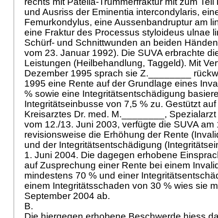
rechts mit Patella-Trümmerfraktur mit zum Tei
und Ausriss der Eminentia intercondylaris, ei
Femurkondylus, eine Aussenbandruptur am li
eine Fraktur des Processus styloideus ulnae li
Schürf- und Schnittwunden an beiden Händen
vom 23. Januar 1992). Die SUVA erbrachte di
Leistungen (Heilbehandlung, Taggeld). Mit Ve
Dezember 1995 sprach sie Z.________ rückwi
1995 eine Rente auf der Grundlage eines Inva
% sowie eine Integritätsentschädigung basiere
Integritätseinbusse von 7,5 % zu. Gestützt auf
Kreisarztes Dr. med. M.________, Spezialarzt 
vom 12./13. Juni 2003, verfügte die SUVA am
revisionsweise die Erhöhung der Rente (Invali
und der Integritätsentschädigung (Integritäts
1. Juni 2004. Die dagegen erhobene Einsprac
auf Zusprechung einer Rente bei einem Invali
mindestens 70 % und einer Integritätsentschä
einem Integritätsschaden von 30 % wies sie m
September 2004 ab.
B.
Die hiergegen erhobene Beschwerde hiess da