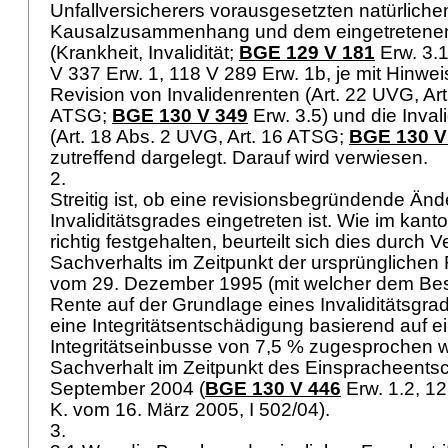
Unfallversicherers vorausgesetzten natürliche
Kausalzusammenhang und dem eingetretene
(Krankheit, Invalidität;
BGE 129 V 181
Erw. 3.1
V 337 Erw. 1, 118 V 289 Erw. 1b, je mit Hinwei
Revision von Invalidenrenten (
Art. 22 UVG
,
Ar
ATSG
;
BGE 130 V 349
Erw. 3.5) und die Inva
(
Art. 18 Abs. 2 UVG
,
Art. 16 ATSG
;
BGE 130 V
zutreffend dargelegt. Darauf wird verwiesen.
2.
Streitig ist, ob eine revisionsbegründende Än
Invaliditätsgrades eingetreten ist. Wie im kan
richtig festgehalten, beurteilt sich dies durch 
Sachverhalts im Zeitpunkt der ursprüngliche
vom 29. Dezember 1995 (mit welcher dem Be
Rente auf der Grundlage eines Invaliditätsgr
eine Integritätsentschädigung basierend auf e
Integritätseinbusse von 7,5 % zugesprochen 
Sachverhalt im Zeitpunkt des Einspracheents
September 2004 (
BGE 130 V 446
Erw. 1.2, 12
K. vom 16. März 2005, I 502/04).
3.