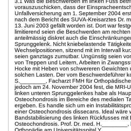
3.1 Was die Beschwerden im linken Fuss betrifft
vorauszuschicken, dass der Einspracheentsch
Unfallversicherung am 1. September 2004 erst
nach dem Bericht des SUVA-Kreisarztes Dr.
13. Juni 2003 gefällt worden ist. Dort war fest
limitierend seien die Beschwerden am rechten
anteilmässig diskret auch die Einschränkunge
Sprunggelenk. Nicht kniebelastende Tätigkeite
Wechselpositionen, sitzend mit im Intervall k
seien ganztags zumutbar. Ungünstig seien vor
von Treppen und Leitern, Arbeiten in Zwangsst
Hocke mit Heben von schwereren Gewichten 
solchen Lasten. Der vom Beschwerdeführer kon
S.________, Facharzt FMH für Orthopädische C
jedoch am 24. November 2004 fest, die MRI-
linken unteren Sprunggelenkes habe als Haup
Osteochondrosis im Bereiche des medialen Ta
ergeben. Es handle sich um ein Instabilitäts
einer Osteochondrosis dissecans. Ideal wäre 
Bandstabilisierung des linken Rückfusses mit
Osteochondrosis. Prof. Dr. med. H.________, l
Orthopädie am Universitätsspital Y.________, 