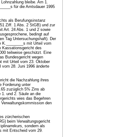
e Lohnzahlung bleibe. Am 1.
_____s für die Amtsdauer 1995
ichts als Berufungsinstanz
251 Ziff. 1 Abs. 2 StGB
) und zur
it Art. 24 Abs. 1 und 2 sowie
ausgesprochene, bedingt auf
nen Tag Untersuchungshaft). Der
e K.________s mit Urteil vom
m Kassationsgericht des
000 teilweise geschützt. Eine
 das Bundesgericht wegen
 mit Urteil vom 23. Oktober
l vom 28. Juni 1996 änderte
richt die Nachzahlung ihres
e Forderung unter
6.65 zuzüglich 5% Zins ab
e 1. und 2. Säule an die
rgerichts wies das Begehren
ie Verwaltungskommission den
des zürcherischen
RG) beim Verwaltungsgericht
plinarrekurs, sondern als
s mit Entscheid vom 29.