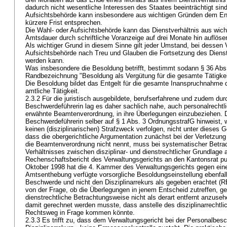
dadurch nicht wesentliche Interessen des Staates beeinträchtigt sin
Aufsichtsbehörde kann insbesondere aus wichtigen Gründen dem En
kürzere Frist entsprechen.
Die Wahl- oder Aufsichtsbehörde kann das Dienstverhältnis aus wich
Amtsdauer durch schriftliche Voranzeige auf drei Monate hin auflöse
Als wichtiger Grund in diesem Sinne gilt jeder Umstand, bei dessen
Aufsichtsbehörde nach Treu und Glauben die Fortsetzung des Dienst
werden kann.
Was insbesondere die Besoldung betrifft, bestimmt sodann
§ 36 Abs
Randbezeichnung "Besoldung als Vergütung für die gesamte Tätigk
Die Besoldung bildet das Entgelt für die gesamte Inanspruchnahme
amtliche Tätigkeit.
2.3.2 Für die juristisch ausgebildete, berufserfahrene und zudem dur
Beschwerdeführerin lag es daher sachlich nahe, auch personalrechtli
erwähnte Beamtenverordnung, in ihre Überlegungen einzubeziehen. Di
Beschwerdeführerin selber auf § 1 Abs. 3 OrdnungsstrafG hinweist
keinen (disziplinarischen) Strafzweck verfolgen, nicht unter dieses G
dass die obergerichtliche Argumentation zunächst bei der Verletzung 
die Beamtenverordnung nicht nennt, muss bei systematischer Betra
Verhältnisses zwischen disziplinar- und dienstrechtlicher Grundlage
Rechenschaftsbericht des Verwaltungsgerichts an den Kantonsrat pu
Oktober 1998 hat die 4. Kammer des Verwaltungsgerichts gegen ei
Amtsenthebung verfügte vorsorgliche Besoldungseinstellung ebenfall
Beschwerde und nicht den Disziplinarrekurs als gegeben erachtet (
von der Frage, ob die Überlegungen in jenem Entscheid zutreffen, ge
dienstrechtliche Betrachtungsweise nicht als derart entfernt anzuseh
damit gerechnet werden musste, dass anstelle des disziplinarrechtli
Rechtsweg in Frage kommen könnte.
2.3.3 Es trifft zu, dass dem Verwaltungsgericht bei der Personalbes