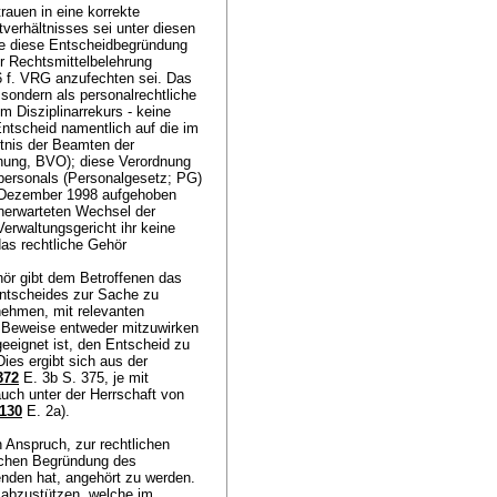
rauen in eine korrekte
verhältnisses sei unter diesen
te diese Entscheidbegründung
ner Rechtsmittelbelehrung
76 f. VRG anzufechten sei. Das
sondern als personalrechtliche
 Disziplinarrekurs - keine
Entscheid namentlich auf die im
ltnis der Beamten der
nung, BVO); diese Verordnung
spersonals (Personalgesetz; PG)
 Dezember 1998 aufgehoben
unerwarteten Wechsel der
erwaltungsgericht ihr keine
as rechtliche Gehör
ör gibt dem Betroffenen das
 Entscheides zur Sache zu
nehmen, mit relevanten
 Beweise entweder mitzuwirken
eignet ist, den Entscheid zu
Dies ergibt sich aus der
372
E. 3b S. 375, je mit
uch unter der Herrschaft von
130
E. 2a).
 Anspruch, zur rechtlichen
ischen Begründung des
nden hat, angehört zu werden.
e abzustützen, welche im