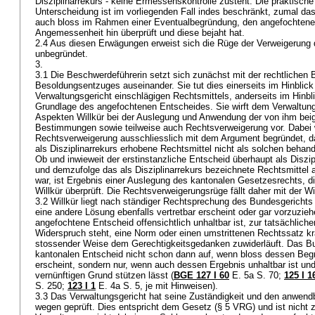
Disziplinarrekurs - keine Ermessenskontrolle zusteht. Die praktische
Unterscheidung ist im vorliegenden Fall indes beschränkt, zumal da
auch bloss im Rahmen einer Eventualbegründung, den angefochtene
Angemessenheit hin überprüft und diese bejaht hat.
2.4 Aus diesen Erwägungen erweist sich die Rüge der Verweigerung 
unbegründet.
3.
3.1 Die Beschwerdeführerin setzt sich zunächst mit der rechtlichen
Besoldungsentzuges auseinander. Sie tut dies einerseits im Hinblick
Verwaltungsgericht einschlägigen Rechtsmittels, anderseits im Hinblic
Grundlage des angefochtenen Entscheides. Sie wirft dem Verwaltung
Aspekten Willkür bei der Auslegung und Anwendung der von ihm bei
Bestimmungen sowie teilweise auch Rechtsverweigerung vor. Dabei 
Rechtsverweigerung ausschliesslich mit dem Argument begründet, d
als Disziplinarrekurs erhobene Rechtsmittel nicht als solchen behand
Ob und inwieweit der erstinstanzliche Entscheid überhaupt als Diszi
und demzufolge das als Disziplinarrekurs bezeichnete Rechtsmittel 
war, ist Ergebnis einer Auslegung des kantonalen Gesetzesrechts, d
Willkür überprüft. Die Rechtsverweigerungsrüge fällt daher mit der
3.2 Willkür liegt nach ständiger Rechtsprechung des Bundesgerichts
eine andere Lösung ebenfalls vertretbar erscheint oder gar vorzuzie
angefochtene Entscheid offensichtlich unhaltbar ist, zur tatsächliche
Widerspruch steht, eine Norm oder einen umstrittenen Rechtssatz kra
stossender Weise dem Gerechtigkeitsgedanken zuwiderläuft. Das Bu
kantonalen Entscheid nicht schon dann auf, wenn bloss dessen Begrü
erscheint, sondern nur, wenn auch dessen Ergebnis unhaltbar ist und 
vernünftigen Grund stützen lässt (
BGE 127 I 60
E. 5a S. 70
;
125 I 1
S. 250
;
123 I 1
E. 4a S. 5, je mit Hinweisen).
3.3 Das Verwaltungsgericht hat seine Zuständigkeit und den anwe
wegen geprüft. Dies entspricht dem Gesetz (§ 5 VRG) und ist nicht