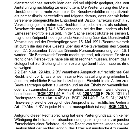
dienstrechtliches Verschulden dar und sei objektiv geeignet, das Vert
Amtsführung nachhaltig zu erschüttern. Die Weiterführung des Dienst
Umständen nicht mehr zumutbar. Die Beschwerdeführerin qualifizier
als primär disziplinarrechtlich und folgerte daraus, dass der mit kei
versehene obergerichtliche Entscheid mit Disziplinarrekurs nach § 
Verwaltungsgericht nahm das Rechtsmittel jedoch nicht als solchen, 
Beschwerde nach § 74 f. VRG entgegen, bei der ihm - anders als beim
Ermessenskontrolle zusteht. In der Sache selbst stützte es seinen 
fraglichen Zeitpunkt noch geltende Verordnung über das Dienstverhä
Verwaltung und der Rechtspflege vom 15. Mai 1991 (Beamtenverord
ist durch die das neue Gesetz über das Arbeitsverhältnis des Staat
vom 27. September 1998 ausführende Personalverordnung vom 16.
worden. Die Beschwerdeführerin macht geltend, mit diesem für sie 
rechtlichen Perspektive habe sie nicht rechnen müssen. Indem das V
Gelegenheit zur Stellungnahme hiezu eingeräumt habe, habe es ihr d
verweigert.
2.2 Der in
Art. 29 Abs. 2 BV
verankerte Anspruch auf rechtliches Geh
Recht, sich vor Erlass eines in seine Rechtsstellung eingreifenden
äussern, erhebliche Beweise beizubringen, Einsicht in die Akten zu 
Beweisanträgen gehört zu werden und an der Erhebung wesentlicher
oder sich zumindest zum Beweisergebnis zu äussern, wenn dieses ge
beeinflussen (
BGE 127 I 54
E. 2b S. 56;
126 V 130
E. 2b S. 131 f.) 
Rechtsprechung zu
Art. 4 aBV
(s.
BGE 124 I 49
E. 3a S. 51;
124 V 
Hinweisen), welche bezüglich des Anspruchs auf rechtliches Gehör a
Art. 29 Abs. 2 BV
in jeder Hinsicht massgeblich ist (vgl.
BGE 126 V 
Aufgrund dieser Rechtsprechung hat eine Partei grundsätzlich keinen
Würdigung ihr bekannter Tatsachen oder, ganz allgemein, zur jurist
Entscheides einer Behörde, die das Recht von Amtes wegen anzuwe
Beabsichtigt der Richter jedoch, das Urteil auf juristische Argument