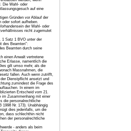
d. Die Wahl- oder
tlassungsgesuch auf eine
tigen Gründen vor Ablauf der
n oder sofort aufheben.
 Vorhandensein der Wahl- oder
verhältnisses nicht zugemutet
. 1 Satz 1 BVO
unter der
eit des Beamten":
 des Beamten durch seine
ch einen Anwalt vertretene
che Erlasse, namentlich die
es gilt umso mehr, als die
, wonach Massnahmen, die
esetz fallen. Auch wenn zutrifft,
der Dienstpflicht ansetzt und
chtung zumindest die Frage des
 auftauchen. In einem im
blizierten Entscheid vom 21.
ne im Zusammenhang mit einer
s die personalrechtliche
RB 1998 Nr. 173). Unabhängig
nügt dies jedenfalls, um die
en, dass schlechthin nicht
chen der personalrechtliche
chwerde - anders als beim