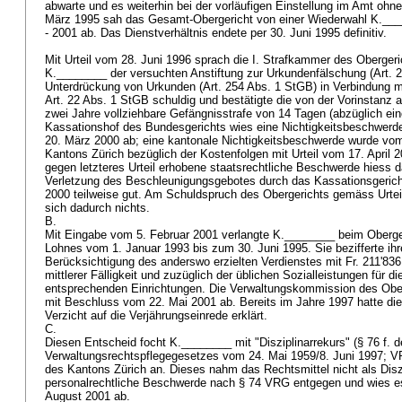
abwarte und es weiterhin bei der vorläufigen Einstellung im Amt ohn
März 1995 sah das Gesamt-Obergericht von einer Wiederwahl K.___
- 2001 ab. Das Dienstverhältnis endete per 30. Juni 1995 definitiv.
Mit Urteil vom 28. Juni 1996 sprach die I. Strafkammer des Oberger
K.________ der versuchten Anstiftung zur Urkundenfälschung (
Art. 
Unterdrückung von Urkunden (
Art. 254 Abs. 1 StGB
) in Verbindung m
Art. 22 Abs. 1 StGB
schuldig und bestätigte die von der Vorinstanz 
zwei Jahre vollziehbare Gefängnisstrafe von 14 Tagen (abzüglich ei
Kassationshof des Bundesgerichts wies eine Nichtigkeitsbeschwerd
20. März 2000 ab; eine kantonale Nichtigkeitsbeschwerde wurde vo
Kantons Zürich bezüglich der Kostenfolgen mit Urteil vom 17. April 2
gegen letzteres Urteil erhobene staatsrechtliche Beschwerde hiess
Verletzung des Beschleunigungsgebotes durch das Kassationsgericht
2000 teilweise gut. Am Schuldspruch des Obergerichts gemäss Urtei
sich dadurch nichts.
B.
Mit Eingabe vom 5. Februar 2001 verlangte K.________ beim Oberge
Lohnes vom 1. Januar 1993 bis zum 30. Juni 1995. Sie bezifferte ihr
Berücksichtigung des anderswo erzielten Verdienstes mit Fr. 211'83
mittlerer Fälligkeit und zuzüglich der üblichen Sozialleistungen für di
entsprechenden Einrichtungen. Die Verwaltungskommission des Obe
mit Beschluss vom 22. Mai 2001 ab. Bereits im Jahre 1997 hatte d
Verzicht auf die Verjährungseinrede erklärt.
C.
Diesen Entscheid focht K.________ mit "Disziplinarrekurs" (§ 76 f. 
Verwaltungsrechtspflegegesetzes vom 24. Mai 1959/8. Juni 1997; V
des Kantons Zürich an. Dieses nahm das Rechtsmittel nicht als Diszi
personalrechtliche Beschwerde nach § 74 VRG entgegen und wies e
August 2001 ab.