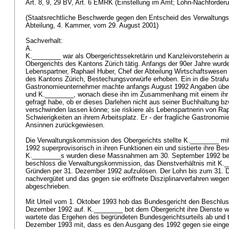
Art. 8, 9, 29 BV
,
Art. 6 EMRK
(Einstellung im Amt; Lohn-Nachforder
(Staatsrechtliche Beschwerde gegen den Entscheid des Verwaltungsg
Abteilung, 4. Kammer, vom 29. August 2001)
Sachverhalt:
A.
K.________ war als Obergerichtssekretärin und Kanzleivorsteherin a
Obergerichts des Kantons Zürich tätig. Anfangs der 90er Jahre wurd
Lebenspartner, Raphael Huber, Chef der Abteilung Wirtschaftswesen i
des Kantons Zürich, Bestechungsvorwürfe erhoben. Ein in die Straf
Gastronomieunternehmer machte anfangs August 1992 Angaben übe
und K.________, wonach diese ihn im Zusammenhang mit einem ihr
gefragt habe, ob er dieses Darlehen nicht aus seiner Buchhaltung bz
verschwinden lassen könne; sie riskiere als Lebenspartnerin von Ra
Schwierigkeiten an ihrem Arbeitsplatz. Er - der fragliche Gastronom
Ansinnen zurückgewiesen.
Die Verwaltungskommission des Obergerichts stellte K.________ m
1992 superprovisorisch in ihren Funktionen ein und sistierte ihre B
K.________s wurden diese Massnahmen am 30. September 1992 bes
beschloss die Verwaltungskommission, das Dienstverhältnis mit K._
Gründen per 31. Dezember 1992 aufzulösen. Der Lohn bis zum 31.
nachvergütet und das gegen sie eröffnete Disziplinarverfahren wege
abgeschrieben.
Mit Urteil vom 1. Oktober 1993 hob das Bundesgericht den Beschlu
Dezember 1992 auf. K.________ bot dem Obergericht ihre Dienste we
wartete das Ergehen des begründeten Bundesgerichtsurteils ab und 
Dezember 1993 mit, dass es den Ausgang des 1992 gegen sie eingel