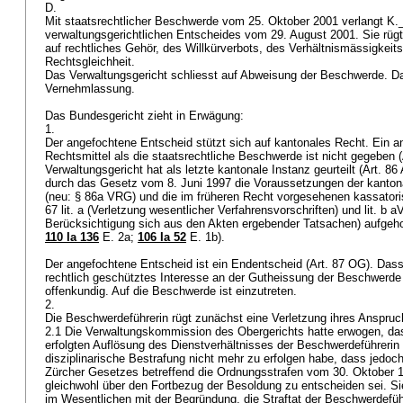
D.
Mit staatsrechtlicher Beschwerde vom 25. Oktober 2001 verlangt K
verwaltungsgerichtlichen Entscheides vom 29. August 2001. Sie rügt
auf rechtliches Gehör, des Willkürverbots, des Verhältnismässigkeit
Rechtsgleichheit.
Das Verwaltungsgericht schliesst auf Abweisung der Beschwerde. Da
Vernehmlassung.
Das Bundesgericht zieht in Erwägung:
1.
Der angefochtene Entscheid stützt sich auf kantonales Recht. Ein a
Rechtsmittel als die staatsrechtliche Beschwerde ist nicht gegeben (
Verwaltungsgericht hat als letzte kantonale Instanz geurteilt (
Art. 86
durch das Gesetz vom 8. Juni 1997 die Voraussetzungen der kantona
(neu: § 86a VRG) und die im früheren Recht vorgesehenen kassator
67 lit. a (Verletzung wesentlicher Verfahrensvorschriften) und lit. b 
Berücksichtigung sich aus den Akten ergebender Tatsachen) aufgeh
110 Ia 136
E. 2a;
106 Ia 52
E. 1b).
Der angefochtene Entscheid ist ein Endentscheid (
Art. 87 OG
). Das
rechtlich geschütztes Interesse an der Gutheissung der Beschwerde 
offenkundig. Auf die Beschwerde ist einzutreten.
2.
Die Beschwerdeführerin rügt zunächst eine Verletzung ihres Anspruc
2.1 Die Verwaltungskommission des Obergerichts hatte erwogen, das
erfolgten Auflösung des Dienstverhältnisses der Beschwerdeführerin 
disziplinarische Bestrafung nicht mehr zu erfolgen habe, dass jedoc
Zürcher Gesetzes betreffend die Ordnungsstrafen vom 30. Oktober 
gleichwohl über den Fortbezug der Besoldung zu entscheiden sei. Si
im Wesentlichen mit der Begründung, die Straftat der Beschwerdeführ