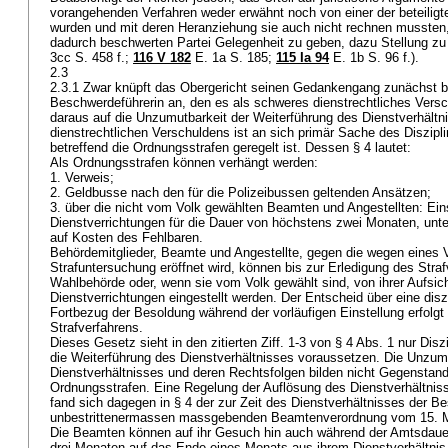
vorangehenden Verfahren weder erwähnt noch von einer der beteiligt
wurden und mit deren Heranziehung sie auch nicht rechnen mussten,
dadurch beschwerten Partei Gelegenheit zu geben, dazu Stellung z
3cc S. 458 f.;
116 V 182
E. 1a S. 185;
115 Ia 94
E. 1b S. 96 f.).
2.3
2.3.1 Zwar knüpft das Obergericht seinen Gedankengang zunächst b
Beschwerdeführerin an, den es als schweres dienstrechtliches Verschu
daraus auf die Unzumutbarkeit der Weiterführung des Dienstverhält
dienstrechtlichen Verschuldens ist an sich primär Sache des Diszipl
betreffend die Ordnungsstrafen geregelt ist. Dessen § 4 lautet:
Als Ordnungsstrafen können verhängt werden:
1. Verweis;
2. Geldbusse nach den für die Polizeibussen geltenden Ansätzen;
3. über die nicht vom Volk gewählten Beamten und Angestellten: Eins
Dienstverrichtungen für die Dauer von höchstens zwei Monaten, unte
auf Kosten des Fehlbaren.
Behördemitglieder, Beamte und Angestellte, gegen die wegen eines 
Strafuntersuchung eröffnet wird, können bis zur Erledigung des Straf
Wahlbehörde oder, wenn sie vom Volk gewählt sind, von ihrer Aufsich
Dienstverrichtungen eingestellt werden. Der Entscheid über eine dis
Fortbezug der Besoldung während der vorläufigen Einstellung erfolg
Strafverfahrens.
Dieses Gesetz sieht in den zitierten Ziff. 1-3 von § 4 Abs. 1 nur Di
die Weiterführung des Dienstverhältnisses voraussetzen. Die Unzum
Dienstverhältnisses und deren Rechtsfolgen bilden nicht Gegenstan
Ordnungsstrafen. Eine Regelung der Auflösung des Dienstverhältnis
fand sich dagegen in § 4 der zur Zeit des Dienstverhältnisses der B
unbestrittenermassen massgebenden Beamtenverordnung vom 15. Ma
Die Beamten können auf ihr Gesuch hin auch während der Amtsdauer 
drei Monaten auf das Ende eines Monats aus ihrem Dienstverhältni