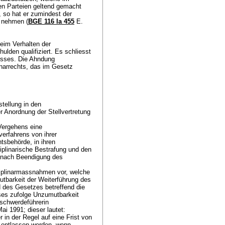
en Parteien geltend gemacht
 so hat er zumindest der
u nehmen (
BGE 116 Ia 455
E.
eim Verhalten der
lden qualifiziert. Es schliesst
nisses. Die Ahndung
inarrechts, das im Gesetz
tellung in den
r Anordnung der Stellvertretung
Vergehens eine
verfahrens von ihrer
tsbehörde, in ihren
ziplinarische Bestrafung und den
t nach Beendigung des
sziplinarmassnahmen vor, welche
utbarkeit der Weiterführung des
d des Gesetzes betreffend die
ses zufolge Unzumutbarkeit
eschwerdeführerin
i 1991; dieser lautet:
in der Regel auf eine Frist von
s entlassen werden, wenn