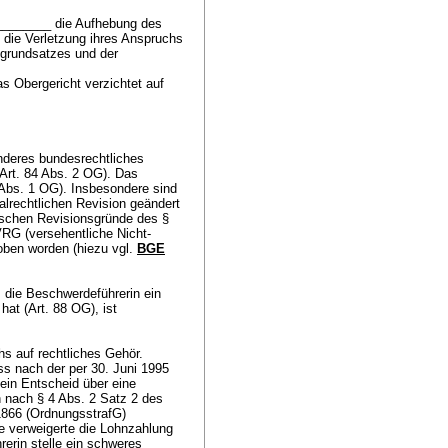
.________ die Aufhebung des
 die Verletzung ihres Anspruchs
sgrundsatzes und der
s Obergericht verzichtet auf
nderes bundesrechtliches
Art. 84 Abs. 2 OG
). Das
 Abs. 1 OG
). Insbesondere sind
lrechtlichen Revision geändert
ischen Revisionsgründe des §
aVRG (versehentliche Nicht-
oben worden (hiezu vgl.
BGE
s die Beschwerdeführerin ein
hat (
Art. 88 OG
), ist
hs auf rechtliches Gehör.
s nach der per 30. Juni 1995
ein Entscheid über eine
h nach § 4 Abs. 2 Satz 2 des
1866 (OrdnungsstrafG)
e verweigerte die Lohnzahlung
erin stelle ein schweres