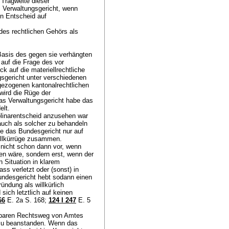
 Tragweite dieser
s Verwaltungsgericht, wenn
n Entscheid auf
des rechtlichen Gehörs als
 Basis des gegen sie verhängten
 auf die Frage des vor
k auf die materiellrechtliche
sgericht unter verschiedenen
gezogenen kantonalrechtlichen
wird die Rüge der
as Verwaltungsgericht habe das
elt.
plinarentscheid anzusehen war
auch als solcher zu behandeln
ie das Bundesgericht nur auf
 Willkürrüge zusammen.
 nicht schon dann vor, wenn
hen wäre, sondern erst, wenn der
n Situation in klarem
ss verletzt oder (sonst) in
ndesgericht hebt sodann einen
ndung als willkürlich
sich letztlich auf keinen
66
E. 2a S. 168
;
124 I 247
E. 5
ndbaren Rechtsweg von Amtes
 zu beanstanden. Wenn das