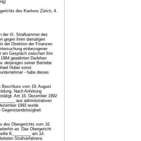
ung)
erichts des Kantons Zürich, 4.
n der III. Strafkammer des
en gegen ihren damaligen
n der Direktion der Finanzen
untersuchung einbezogener
r ein Gespräch zwischen ihm
 1984 gewährten Darlehen
w. derjenigen seiner Betriebe
phael Huber sonst
ieunternehmer - habe dieses
it Beschluss vom 19. August
esoldung. Nach Anhörung
tätigt. Am 16. Dezember 1992
_______ aus administrativen
 Dezember 1992 wurde
n Gegenstandslosigkeit
ss des Obergerichts vom 16.
iterhin an. Das Obergericht
teilte K.________ am 14.
eiteten Strafverfahrens