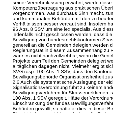
seiner Vernehmlassung erwähnt, wurde diese
Kompetenzübertragung aus praktischen Über
vorgenommen, was durchaus Sinn macht, zum
und kommunalen Behörden mit den zu beurteil
Verhältnissen besser vertraut sind. Insofern h
96 Abs. 8 SSV
um eine lex specialis. Aus die
jedenfalls nicht geschlossen werden, dass di
Bewilligung von bundesrechtskonformen Stra
generell an die Gemeinden delegiert werden dü
Regierungsrat in diesem Zusammenhang zu R
wäre es nicht nachvollziehbar, wenn die Gene
Projekte zum Teil den Gemeinden delegiert wer
alltäglichen dagegen nicht. Vielmehr ergibt si
SVG
resp. 100 Abs. 1 SSV, dass den Kantonen
Bewilligungsbehörde Organisationsfreiheit zus
2.6 Auch die systematische Auslegung der ei
Signalisationsverordnung führt zu keinem and
Bewilligungsverfahren für Strassenreklamen is
100 Abs. 1 SSV
geregelt. Hätte der Verordnu
Einschränkung der für das Bewilligungsverfah
Behörden gewollt, so hätte er dies in dieser 