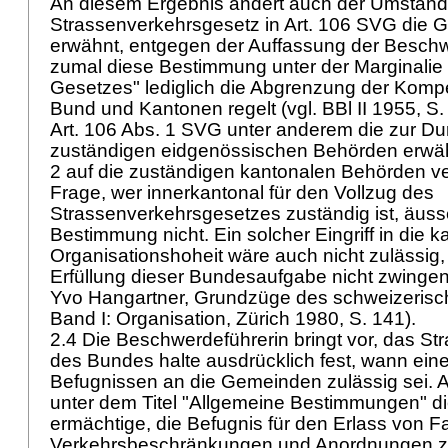
An diesem Ergebnis ändert auch der Umstand
Strassenverkehrsgesetz in
Art. 106 SVG
die G
erwähnt, entgegen der Auffassung der Beschwe
zumal diese Bestimmung unter der Marginalie
Gesetzes" lediglich die Abgrenzung der Kom
Bund und Kantonen regelt (vgl. BBl II 1955, S.
Art. 106 Abs. 1 SVG
unter anderem die zur Du
zuständigen eidgenössischen Behörden erwäh
2 auf die zuständigen kantonalen Behörden ve
Frage, wer innerkantonal für den Vollzug des
Strassenverkehrsgesetzes zuständig ist, äusse
Bestimmung nicht. Ein solcher Eingriff in die k
Organisationshoheit wäre auch nicht zulässig, 
Erfüllung dieser Bundesaufgabe nicht zwingend 
Yvo Hangartner, Grundzüge des schweizerisch
Band I: Organisation, Zürich 1980, S. 141).
2.4 Die Beschwerdeführerin bringt vor, das St
des Bundes halte ausdrücklich fest, wann ein
Befugnissen an die Gemeinden zulässig sei.
A
unter dem Titel "Allgemeine Bestimmungen" d
ermächtige, die Befugnis für den Erlass von F
Verkehrsbeschränkungen und Anordnungen z