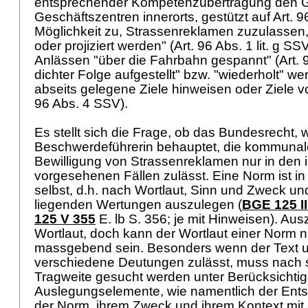
entsprechender Kompetenzübertragung den 
Geschäftszentren innerorts, gestützt auf
Art. 
Möglichkeit zu, Strassenreklamen zuzulassen
oder projiziert werden" (
Art. 96 Abs. 1 lit. g SS
Anlässen "über die Fahrbahn gespannt" (
Art.
dichter Folge aufgestellt" bzw. "wiederholt" we
abseits gelegene Ziele hinweisen oder Ziele v
96 Abs. 4 SSV
).
Es stellt sich die Frage, ob das Bundesrecht, w
Beschwerdeführerin behauptet, die kommunal
Bewilligung von Strassenreklamen nur in den 
vorgesehenen Fällen zulässt. Eine Norm ist in 
selbst, d.h. nach Wortlaut, Sinn und Zweck un
liegenden Wertungen auszulegen (
BGE 125 II
125 V 355
E. lb S. 356; je mit Hinweisen). Au
Wortlaut, doch kann der Wortlaut einer Norm ni
massgebend sein. Besonders wenn der Text un
verschiedene Deutungen zulässt, muss nach 
Tragweite gesucht werden unter Berücksichtig
Auslegungselemente, wie namentlich der Ent
der Norm, ihrem Zweck und ihrem Kontext mit