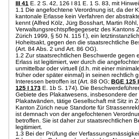
III 41
E. 2 S. 42, 126 I 81 E. 1 S. 83, mit Hinwe
1.1 Die angefochtene Verordnung ist, da der K
kantonale Erlasse kein Verfahren der abstrak
kennt (Alfred Kölz, Jürg Bosshart, Martin Rö
Verwaltungsrechtspflegegesetz des Kantons Zü
Zürich 1999, § 50 N. 115 f.), ein letztinstanzli
Hoheitsakt, gegen den die staatsrechtliche Be
(
Art. 84 Abs. 2 und
Art. 86 OG
).
1.2 Zur staatsrechtlichen Beschwerde gegen 
Erlass ist legitimiert, wer durch die angefoch
unmittelbar oder virtuell (d.h. mit einer minima
früher oder später einmal) in seinen rechtlich
Interessen betroffen ist (
Art. 88 OG
;
BGE 125 I
125 I 173
E. 1b S. 174). Die Beschwerdeführeri
Gebiete des Plakatwesens, insbesondere der 
Plakatwänden, tätige Gesellschaft mit Sitz in Zü
Kanton Zürich neue Standorte für Strassenre
ist demnach von der angefochtenen Verordnung 
betroffen. Sie ist daher zur staatsrechtlichen
legitimiert.
1.3 Bei der Prüfung der Verfassungsmässigkei