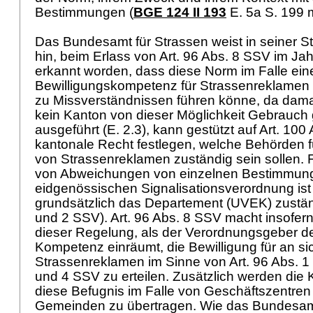
Bestimmungen (
BGE 124 II 193
E. 5a S. 199 
Das Bundesamt für Strassen weist in seiner 
hin, beim Erlass von
Art. 96 Abs. 8 SSV
im Jah
erkannt worden, dass diese Norm im Falle ein
Bewilligungskompetenz für Strassenreklamen
zu Missverständnissen führen könne, da dama
kein Kanton von dieser Möglichkeit Gebrauch
ausgeführt (E. 2.3), kann gestützt auf
Art. 100
kantonale Recht festlegen, welche Behörden fü
von Strassenreklamen zuständig sein sollen. F
von Abweichungen von einzelnen Bestimmun
eidgenössischen Signalisationsverordnung ist
grundsätzlich das Departement (UVEK) zustän
und 2 SSV
).
Art. 96 Abs. 8 SSV
macht insofer
dieser Regelung, als der Verordnungsgeber d
Kompetenz einräumt, die Bewilligung für an si
Strassenreklamen im Sinne von Art. 96 Abs. 1 l
und 4 SSV zu erteilen. Zusätzlich werden die 
diese Befugnis im Falle von Geschäftszentren
Gemeinden zu übertragen. Wie das Bundesamt