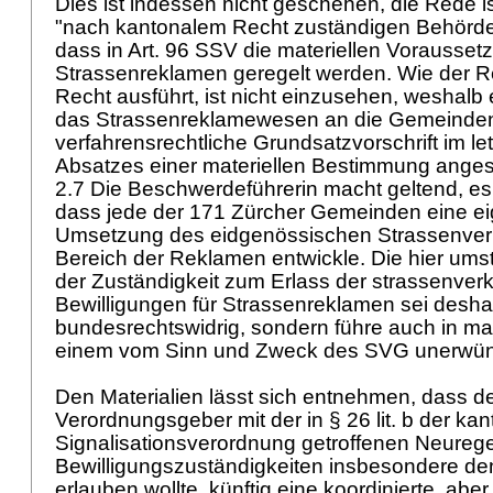
Dies ist indessen nicht geschehen, die Rede i
"nach kantonalem Recht zuständigen Behörde
dass in
Art. 96 SSV
die materiellen Vorausset
Strassenreklamen geregelt werden. Wie der R
Recht ausführt, ist nicht einzusehen, weshalb 
das Strassenreklamewesen an die Gemeinden 
verfahrensrechtliche Grundsatzvorschrift im le
Absatzes einer materiellen Bestimmung anges
2.7 Die Beschwerdeführerin macht geltend, es 
dass jede der 171 Zürcher Gemeinden eine ei
Umsetzung des eidgenössischen Strassenver
Bereich der Reklamen entwickle. Die hier ums
der Zuständigkeit zum Erlass der strassenver
Bewilligungen für Strassenreklamen sei deshal
bundesrechtswidrig, sondern führe auch in mate
einem vom Sinn und Zweck des SVG unerwün
Den Materialien lässt sich entnehmen, dass d
Verordnungsgeber mit der in § 26 lit. b der ka
Signalisationsverordnung getroffenen Neureg
Bewilligungszuständigkeiten insbesondere d
erlauben wollte, künftig eine koordinierte, abe