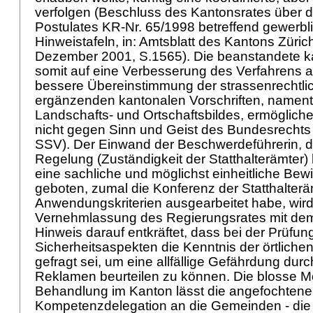
verfolgen (Beschluss des Kantonsrates über 
Postulates KR-Nr. 65/1998 betreffend gewerb
Hinweistafeln, in: Amtsblatt des Kantons Züric
Dezember 2001, S.1565). Die beanstandete ka
somit auf eine Verbesserung des Verfahrens a
bessere Übereinstimmung der strassenrechtli
ergänzenden kantonalen Vorschriften, nament
Landschafts- und Ortschaftsbildes, ermöglichen
nicht gegen Sinn und Geist des Bundesrechts 
SSV
). Der Einwand der Beschwerdeführerin, d
Regelung (Zuständigkeit der Statthalterämter
eine sachliche und möglichst einheitliche Bewi
geboten, zumal die Konferenz der Statthalteräm
Anwendungskriterien ausgearbeitet habe, wird
Vernehmlassung des Regierungsrates mit d
Hinweis darauf entkräftet, dass bei der Prüfun
Sicherheitsaspekten die Kenntnis der örtlich
gefragt sei, um eine allfällige Gefährdung dur
Reklamen beurteilen zu können. Die blosse Mö
Behandlung im Kanton lässt die angefochtene
Kompetenzdelegation an die Gemeinden - die