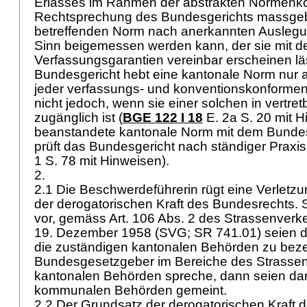
Erlasses im Rahmen der abstrakten Normenkont
Rechtsprechung des Bundesgerichts massgeb
betreffenden Norm nach anerkannten Ausleg
Sinn beigemessen werden kann, der sie mit 
Verfassungsgarantien vereinbar erscheinen lä
Bundesgericht hebt eine kantonale Norm nur a
jeder verfassungs- und konventionskonformen
nicht jedoch, wenn sie einer solchen in vertre
zugänglich ist (
BGE 122 I 18
E. 2a S. 20 mit H
beanstandete kantonale Norm mit dem Bundesr
prüft das Bundesgericht nach ständiger Praxis f
1 S. 78 mit Hinweisen).
2.
2.1 Die Beschwerdeführerin rügt eine Verletz
der derogatorischen Kraft des Bundesrechts. S
vor, gemäss Art. 106 Abs. 2 des Strassenver
19. Dezember 1958 (SVG; SR 741.01) seien d
die zuständigen kantonalen Behörden zu bez
Bundesgesetzgeber im Bereiche des Strassen
kantonalen Behörden spreche, dann seien dam
kommunalen Behörden gemeint.
2.2 Der Grundsatz der derogatorischen Kraft