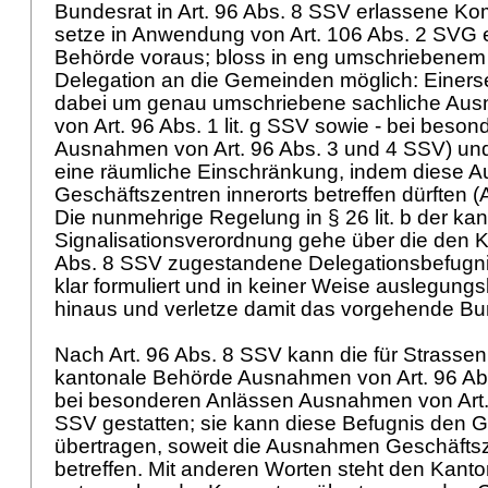
Bundesrat in
Art. 96 Abs. 8 SSV
erlassene Ko
setze in Anwendung von
Art. 106 Abs. 2 SVG
e
Behörde voraus; bloss in eng umschriebenem
Delegation an die Gemeinden möglich: Einerse
dabei um genau umschriebene sachliche A
von
Art. 96 Abs. 1 lit. g SSV
sowie - bei beson
Ausnahmen von
Art. 96 Abs. 3 und 4 SSV
) un
eine räumliche Einschränkung, indem diese A
Geschäftszentren innerorts betreffen dürften (
Die nunmehrige Regelung in § 26 lit. b der ka
Signalisationsverordnung gehe über die den 
Abs. 8 SSV
zugestandene Delegationsbefugni
klar formuliert und in keiner Weise auslegungsb
hinaus und verletze damit das vorgehende B
Nach
Art. 96 Abs. 8 SSV
kann die für Strasse
kantonale Behörde Ausnahmen von
Art. 96 Ab
bei besonderen Anlässen Ausnahmen von
Art
SSV
gestatten; sie kann diese Befugnis den
übertragen, soweit die Ausnahmen Geschäftsz
betreffen. Mit anderen Worten steht den Kanto