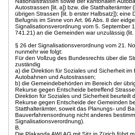
Nationalstrassen sowie der kantonalen Auto
Autostrassen [lit. a]) bzw. die Statthalterämter
übrigen Strassen [lit. b erster Halbsatz]); eine
Befugnis im Sinne von
Art. 96 Abs. 8 der eid
Signalisationsverordnung vom 5. September 
741.21)
an die Gemeinden war unzulässig (lit. 
§ 26 der Signalisationsverordnung vom 21. N
nunmehr wie folgt:
Für den Vollzug des Bundesrechts über die S
zuständig
a) die Direktion für Soziales und Sicherheit im
Autobahnen und Autostrassen;
b) die Gemeindebehörden im Bereich der übri
Rekurse gegen Entscheide betreffend Strass
Direktion für Soziales und Sicherheit beurteilt
Rekurse gegen Entscheide der Gemeinden beu
Statthalterämter, soweit das Planungs- und B
Bauverfahrensordnung nicht anderes bestimmt
Signalisationsverordnung).
B.
Die Plakanda AWI AG mit Sitz in Zürich führt 