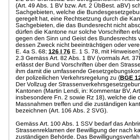
(
Art. 49 Abs. 1 BV
bzw.
Art. 2 ÜbBest. aBV
) sc
Sachgebieten, welche die Bundesgesetzgebu
geregelt hat, eine Rechtsetzung durch die Kan
Sachgebieten, die das Bundesrecht nicht absc
dürfen die Kantone nur solche Vorschriften erl
gegen den Sinn und Geist des Bundesrechts 
dessen Zweck nicht beeinträchtigen oder verei
E. 4a S. 68
;
126 I 76
E. 1 S. 78, mit Hinweisen
2.3 Gemäss
Art. 82 Abs. 1 BV
(vormals
Art. 3
erlässt der Bund Vorschriften über den Strass
ihm damit die umfassende Gesetzgebungskom
der polizeilichen Verkehrsregelung zu (
BGE 12
Der Vollzug der Strassenverkehrsgesetzgebun
Kantonen (Martin Lendi, in: Kommentar BV, Art.
insbesondere Fn. 2 sowie Rz 18), welche die 
Massnahmen treffen und die zuständigen kan
bezeichnen (
Art. 106 Abs. 2 SVG
).
Gemäss
Art. 100 Abs. 1 SSV
bedarf das Anbr
Strassenreklamen der Bewilligung der nach k
zuständigen Behörde. Das Bewilligungsverfahr