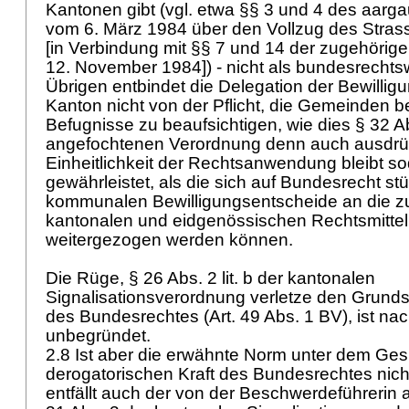
Kantonen gibt (vgl. etwa §§ 3 und 4 des aar
vom 6. März 1984 über den Vollzug des Stras
[in Verbindung mit §§ 7 und 14 der zugehöri
12. November 1984]) - nicht als bundesrechtsw
Übrigen entbindet die Delegation der Bewill
Kanton nicht von der Pflicht, die Gemeinden b
Befugnisse zu beaufsichtigen, wie dies § 32 A
angefochtenen Verordnung denn auch ausdrück
Einheitlichkeit der Rechtsanwendung bleibt s
gewährleistet, als die sich auf Bundesrecht s
kommunalen Bewilligungsentscheide an die z
kantonalen und eidgenössischen Rechtsmittel
weitergezogen werden können.
Die Rüge, § 26 Abs. 2 lit. b der kantonalen
Signalisationsverordnung verletze den Grund
des Bundesrechtes (
Art. 49 Abs. 1 BV
), ist n
unbegründet.
2.8 Ist aber die erwähnte Norm unter dem Ges
derogatorischen Kraft des Bundesrechtes nic
entfällt auch der von der Beschwerdeführerin 