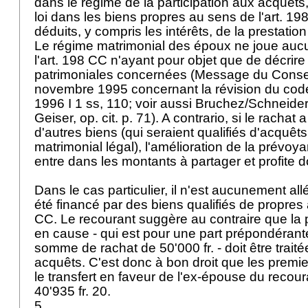
dans le régime de la participation aux acquêts,
loi dans les biens propres au sens de l'
art. 19
déduits, y compris les intérêts, de la prestation
Le régime matrimonial des époux ne joue aucun
l'
art. 198 CC
n'ayant pour objet que de décrire 
patrimoniales concernées (Message du Consei
novembre 1995 concernant la révision du code 
1996 I 1 ss, 110; voir aussi Bruchez/Schneider, 
Geiser, op. cit. p. 71). A contrario, si le rachat 
d'autres biens (qui seraient qualifiés d'acquêt
matrimonial légal), l'amélioration de la prévoy
entre dans les montants à partager et profite
Dans le cas particulier, il n'est aucunement all
été financé par des biens qualifiés de propres 
CC
. Le recourant suggère au contraire que la p
en cause - qui est pour une part prépondérant
somme de rachat de 50'000 fr. - doit être trai
acquêts. C'est donc à bon droit que les premi
le transfert en faveur de l'ex-épouse du reco
40'935 fr. 20.
5.