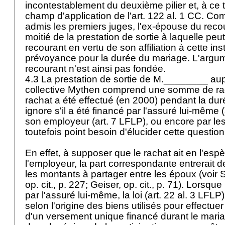
incontestablement du deuxième pilier et, à ce ti
champ d'application de l'
art. 122 al. 1 CC
. Com
admis les premiers juges, l'ex-épouse du recou
moitié de la prestation de sortie à laquelle peu
recourant en vertu de son affiliation à cette inst
prévoyance pour la durée du mariage. L'argu
recourant n'est ainsi pas fondée.
4.3 La prestation de sortie de M.________ au
collective Mythen comprend une somme de rac
rachat a été effectué (en 2000) pendant la du
ignore s'il a été financé par l'assuré lui-même (
son employeur (
art. 7 LFLP
), ou encore par les
toutefois point besoin d'élucider cette questio
En effet, à supposer que le rachat ait en l'esp
l'employeur, la part correspondante entrerait 
les montants à partager entre les époux (voir
op. cit., p. 227; Geiser, op. cit., p. 71). Lorsqu
par l'assuré lui-même, la loi (
art. 22 al. 3 LFLP
selon l'origine des biens utilisés pour effectuer
d'un versement unique financé durant le maria