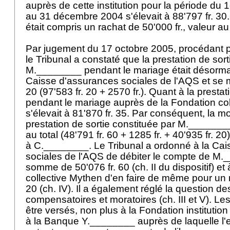
auprès de cette institution pour la période d
au 31 décembre 2004 s'élevait à 88'797 fr. 3
était compris un rachat de 50'000 fr., valeur
Par jugement du 17 octobre 2005, procédant pa
le Tribunal a constaté que la prestation de sor
M.________ pendant le mariage était désorma
Caisse d'assurances sociales de l'AQS et se m
20 (97'583 fr. 20 + 2570 fr.). Quant à la presta
pendant le mariage auprès de la Fondation col
s'élevait à 81'870 fr. 35. Par conséquent, la m
prestation de sortie constituée par M.________,
au total (48'791 fr. 60 + 1285 fr. + 40'935 fr. 20
à C.________. Le Tribunal a ordonné à la Ca
sociales de l'AQS de débiter le compte de M.
somme de 50'076 fr. 60 (ch. II du dispositif) et
collective Mythen d'en faire de même pour un 
20 (ch. IV). Il a également réglé la question des
compensatoires et moratoires (ch. III et V). L
être versés, non plus à la Fondation institutio
à la Banque Y.________ auprès de laquelle l'