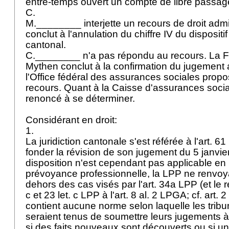
entre-temps ouvert un compte de libre passag
C.
M.________ interjette un recours de droit admini
conclut à l'annulation du chiffre IV du disposit
cantonal.
C.________ n'a pas répondu au recours. La Fo
Mythen conclut à la confirmation du jugement 
l'Office fédéral des assurances sociales propos
recours. Quant à la Caisse d'assurances socia
renoncé à se déterminer.
Considérant en droit:
1.
La juridiction cantonale s'est référée à l'
art. 61
fonder la révision de son jugement du 5 janvie
disposition n'est cependant pas applicable en
prévoyance professionnelle, la LPP ne renvo
dehors des cas visés par l'
art. 34a LPP
(et le 
c et 23 let. c LPP à l'
art. 8 al. 2 LPGA
; cf.
art. 
contient aucune norme selon laquelle les tri
seraient tenus de soumettre leurs jugements 
si des faits nouveaux sont découverts ou si un