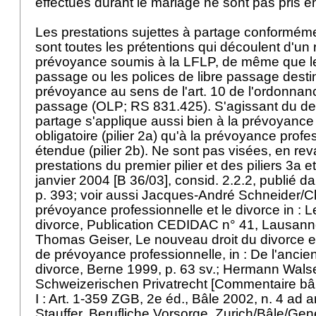
effectués durant le mariage ne sont pas pris e
Les prestations sujettes à partage conforméme
sont toutes les prétentions qui découlent d'un 
prévoyance soumis à la LFLP, de même que le
passage ou les polices de libre passage desti
prévoyance au sens de l'art. 10 de l'ordonnance
passage (OLP; RS 831.425). S'agissant du deux
partage s'applique aussi bien à la prévoyance
obligatoire (pilier 2a) qu'à la prévoyance profe
étendue (pilier 2b). Ne sont pas visées, en re
prestations du premier pilier et des piliers 3a e
janvier 2004 [B 36/03], consid. 2.2.2, publié
p. 393; voir aussi Jacques-André Schneider/Ch
prévoyance professionnelle et le divorce in : 
divorce, Publication CEDIDAC n° 41, Lausanne
Thomas Geiser, Le nouveau droit du divorce et
de prévoyance professionnelle, in : De l'ancie
divorce, Berne 1999, p. 63 sv.; Hermann Wal
Schweizerischen Privatrecht [Commentaire bâl
I : Art. 1-359 ZGB, 2e éd., Bâle 2002, n. 4 ad a
Stauffer, Berufliche Vorsorge, Zurich/Bâle/Gen