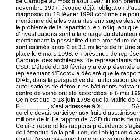
de Carouge au mois d'août 1997 et son premie
novembre 1997, évoque déjà l'obligation d'assa
diagnostic du 18 février 1998 confirme ce poin
mentionne déjà les variantes envisageables; e
le problème de la répartition, en indiquant que 
d'investigations sont à la charge du détenteur d
mentionnant la possibilité d'une procédure de r
sont estimés entre 2 et 3,1 millions de fr. Une 
place le 6 mars 1998, en présence de représen
Carouge, des architectes, de représentants d
CSD. L'étude du 18 février y a été présentée 
représentant d'Ecotox a déclaré que le rapport 
DIAE, dans la perspective de l'autorisation de 
autorisations de démolir les bâtiments existant
centre de voirie ont été accordées le 6 mai 19
Ce n'est que le 18 juin 1998 que la Mairie de 
F.________, s'est adressée à X.________ SA e
qu'elle devait participer aux frais d'assainisse
millions de fr. Le rapport de CSD du mois de ma
Celui-ci reprend les rapports précédents s'agis
de l'étendue de la pollution, de l'obligation d'ass
mode d'assainissement retenu ainsi que les es