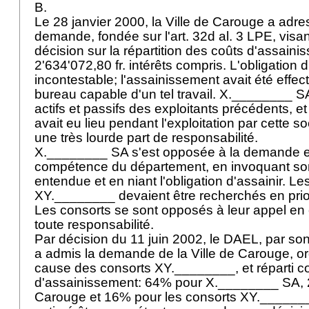
B.
Le 28 janvier 2000, la Ville de Carouge a adr
demande, fondée sur l'
art. 32d al. 3 LPE
, visa
décision sur la répartition des coûts d'assaini
2'634'072,80 fr. intérêts compris. L'obligation d'
incontestable; l'assainissement avait été effe
bureau capable d'un tel travail. X.________ SA 
actifs et passifs des exploitants précédents, et 
avait eu lieu pendant l'exploitation par cette soc
une très lourde part de responsabilité.
X.________ SA s'est opposée à la demande en
compétence du département, en invoquant son 
entendue et en niant l'obligation d'assainir. Le
XY.________ devaient être recherchés en prio
Les consorts se sont opposés à leur appel en 
toute responsabilité.
Par décision du 11 juin 2002, le DAEL, par son
a admis la demande de la Ville de Carouge, o
cause des consorts XY.________, et réparti co
d'assainissement: 64% pour X.________ SA, 2
Carouge et 16% pour les consorts XY.______