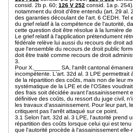
consid. 2b p. 60;
126 V 252
consid. 1a p. 254).
notamment du droit d'être entendu (
art. 29 al. 
des garanties découlant de l'
art. 6 CEDH
. Tel
du grief relatif à la compétence de l'autorité, 
cette question doit être résolue à la lumière de 
Le grief relatif à l'application prétendument rétr
fédérale relève lui aussi du recours de droit adm
que l'ensemble du recours de droit public fo
doit être traité comme recours de droit administ
3.
Pour X.________ SA, l'arrêt cantonal émanerai
incompétente. L'
art. 32d al. 3 LPE
permettrait à
de la répartition des coûts, mais non de leur m
systématique de la LPE et de l'OSites voudrait 
des frais soit décidée avant l'assainissement et
définitive des coûts, du ressort du juge civil, n
les travaux d'assainissement. Pour leur part, l
critiquent pas l'arrêt attaqué sur ce point.
3.1 Selon l'
art. 32d al. 3 LPE
, l'autorité prend 
répartition des coûts lorsque celui qui est tenu 
que l'autorité procède à l'assainissement elle