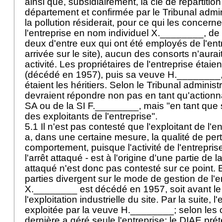
ainsi que, subsidiairement, la clé de répartitio
département et confirmée par le Tribunal admini
la pollution résiderait, pour ce qui les concerne
l'entreprise en nom individuel X.________, de
deux d'entre eux qui ont été employés de l'ent
arrivée sur le site), aucun des consorts n'aurait
activité. Les propriétaires de l'entreprise étai
(décédé en 1957), puis sa veuve H.________,
étaient les héritiers. Selon le Tribunal administr
devraient répondre non pas en tant qu'action
SA ou de la SI F.________, mais "en tant que 
des exploitants de l'entreprise".
5.1 Il n'est pas contesté que l'exploitant de l'en
a, dans une certaine mesure, la qualité de per
comportement, puisque l'activité de l'entrepri
l'arrêt attaqué - est à l'origine d'une partie de la
attaqué n'est donc pas contesté sur ce point. 
parties divergent sur le mode de gestion de l'e
X.________ est décédé en 1957, soit avant le
l'exploitation industrielle du site. Par la suite, l
exploitée par la veuve H.________; selon les c
dernière a géré seule l'entreprise; le DIAE pré