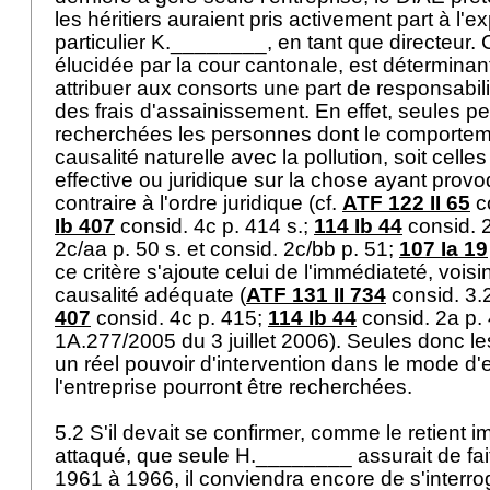
les héritiers auraient pris activement part à l'ex
particulier K.________, en tant que directeur. 
élucidée par la cour cantonale, est déterminant
attribuer aux consorts une part de responsabil
des frais d'assainissement. En effet, seules p
recherchées les personnes dont le comporteme
causalité naturelle avec la pollution, soit celles
effective ou juridique sur la chose ayant provo
contraire à l'ordre juridique (cf.
ATF 122 II 65
co
Ib 407
consid. 4c p. 414 s.;
114 Ib 44
consid. 2
2c/aa p. 50 s. et consid. 2c/bb p. 51;
107 Ia 19
ce critère s'ajoute celui de l'immédiateté, voisi
causalité adéquate (
ATF 131 II 734
consid. 3.2
407
consid. 4c p. 415;
114 Ib 44
consid. 2a p. 
1A.277/2005 du 3 juillet 2006). Seules donc l
un réel pouvoir d'intervention dans le mode d'e
l'entreprise pourront être recherchées.
5.2 S'il devait se confirmer, comme le retient im
attaqué, que seule H.________ assurait de fait 
1961 à 1966, il conviendra encore de s'interrog