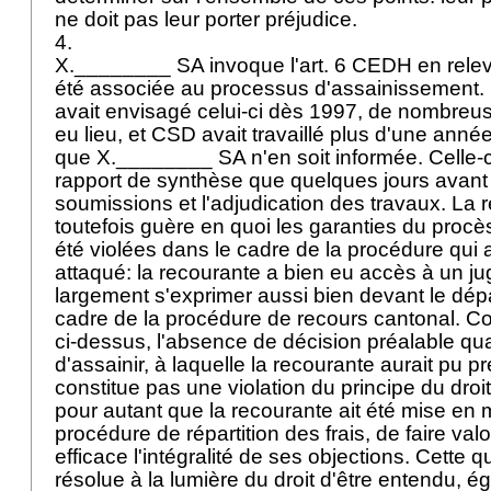
ne doit pas leur porter préjudice.
4.
X.________ SA invoque l'
art. 6 CEDH
en relev
été associée au processus d'assainissement. 
avait envisagé celui-ci dès 1997, de nombreu
eu lieu, et CSD avait travaillé plus d'une année
que X.________ SA n'en soit informée. Celle-ci
rapport de synthèse que quelques jours avant 
soumissions et l'adjudication des travaux. La 
toutefois guère en quoi les garanties du procè
été violées dans le cadre de la procédure qui a 
attaqué: la recourante a bien eu accès à un jug
largement s'exprimer aussi bien devant le dé
cadre de la procédure de recours cantonal. C
ci-dessus, l'absence de décision préalable quan
d'assainir, à laquelle la recourante aurait pu p
constitue pas une violation du principe du droi
pour autant que la recourante ait été mise en 
procédure de répartition des frais, de faire val
efficace l'intégralité de ses objections. Cette q
résolue à la lumière du droit d'être entendu, 