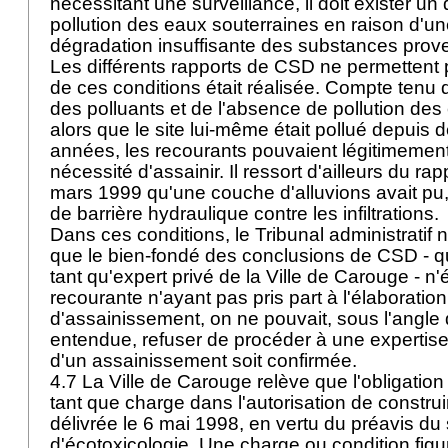
nécessitant une surveillance, il doit exister u
pollution des eaux souterraines en raison d'un
dégradation insuffisante des substances provena
Les différents rapports de CSD ne permettent p
de ces conditions était réalisée. Compte tenu de
des polluants et de l'absence de pollution des
alors que le site lui-même était pollué depui
années, les recourants pouvaient légitimement
nécessité d'assainir. Il ressort d'ailleurs du ra
mars 1999 qu'une couche d'alluvions avait pu,
de barrière hydraulique contre les infiltrations.
Dans ces conditions, le Tribunal administratif n
que le bien-fondé des conclusions de CSD - qu
tant qu'expert privé de la Ville de Carouge - n'
recourante n'ayant pas pris part à l'élaboration
d'assainissement, on ne pouvait, sous l'angle d
entendue, refuser de procéder à une expertise
d'un assainissement soit confirmée.
4.7 La Ville de Carouge relève que l'obligation 
tant que charge dans l'autorisation de construir
délivrée le 6 mai 1998, en vertu du préavis du
d'écotoxicologie. Une charge ou condition fig