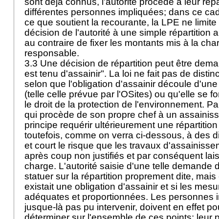
sont déjà connus, l'autorité procède à leur répa
différentes personnes impliquées; dans ce cad
ce que soutient la recourante, la LPE ne limite
décision de l'autorité à une simple répartition a
au contraire de fixer les montants mis à la ch
responsable.
3.3 Une décision de répartition peut être dema
est tenu d'assainir". La loi ne fait pas de disti
selon que l'obligation d'assainir découle d'un
(telle celle prévue par l'OSites) ou qu'elle se 
le droit de la protection de l'environnement. P
qui procède de son propre chef à un assainis
principe requérir ultérieurement une répartition 
toutefois, comme on verra ci-dessous, à des di
et court le risque que les travaux d'assainiss
après coup non justifiés et par conséquent lai
charge. L'autorité saisie d'une telle demande
statuer sur la répartition proprement dite, mais 
existait une obligation d'assainir et si les mes
adéquates et proportionnées. Les personnes i
jusque-là pas pu intervenir, doivent en effet p
déterminer sur l'ensemble de ces points: leur p