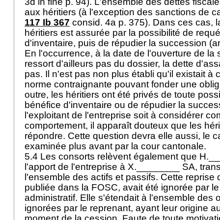
3d in fine p. 94). L'ensemble des dettes fisca
aux héritiers (à l'exception des sanctions de c
117 Ib 367
consid. 4a p. 375). Dans ces cas, l
héritiers est assurée par la possibilité de requé
d'inventaire, puis de répudier la succession (
a
En l'occurrence, à la date de l'ouverture de la
ressort d'ailleurs pas du dossier, la dette d'as
pas. Il n'est pas non plus établi qu'il existait 
norme contraignante pouvant fonder une obliga
outre, les héritiers ont été privés de toute possi
bénéfice d'inventaire ou de répudier la succes
l'exploitant de l'entreprise soit à considérer 
comportement, il apparaît douteux que les héri
répondre. Cette question devra elle aussi, le c
examinée plus avant par la cour cantonale.
5.4 Les consorts relèvent également que H._
l'apport de l'entreprise à X.________ SA, trans
l'ensemble des actifs et passifs. Cette reprise d
publiée dans la FOSC, avait été ignorée par le
administratif. Elle s'étendait à l'ensemble des
ignorées par le reprenant, ayant leur origine a
moment de la cession. Faute de toute motivation