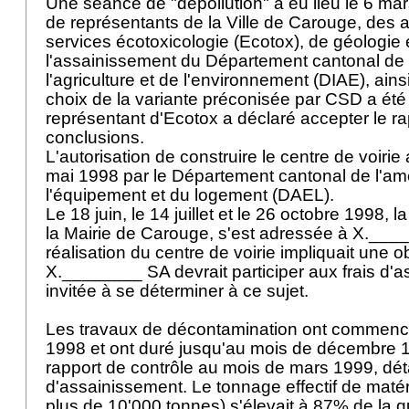
Une séance de "dépollution" a eu lieu le 6 m
de représentants de la Ville de Carouge, des a
services écotoxicologie (Ecotox), de géologie 
l'assainissement du Département cantonal de l'
l'agriculture et de l'environnement (DIAE), ai
choix de la variante préconisée par CSD a été 
représentant d'Ecotox a déclaré accepter le ra
conclusions.
L'autorisation de construire le centre de voirie 
mai 1998 par le Département cantonal de l'a
l'équipement et du logement (DAEL).
Le 18 juin, le 14 juillet et le 26 octobre 1998, 
la Mairie de Carouge, s'est adressée à X.___
réalisation du centre de voirie impliquait une ob
X.________ SA devrait participer aux frais d'a
invitée à se déterminer à ce sujet.
Les travaux de décontamination ont commenc
1998 et ont duré jusqu'au mois de décembre 1
rapport de contrôle au mois de mars 1999, déta
d'assainissement. Le tonnage effectif de matéri
plus de 10'000 tonnes) s'élevait à 87% de la q