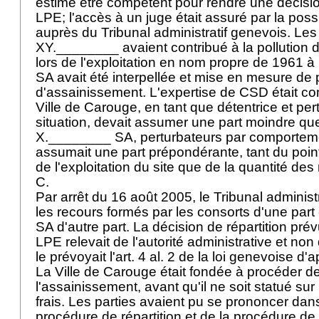
estimé être compétent pour rendre une décisio
LPE
; l'accès à un juge était assuré par la possi
auprès du Tribunal administratif genevois. Les
XY.________ avaient contribué à la pollution 
lors de l'exploitation en nom propre de 1961 
SA avait été interpellée et mise en mesure de p
d'assainissement. L'expertise de CSD était com
Ville de Carouge, en tant que détentrice et per
situation, devait assumer une part moindre que
X.________ SA, perturbateurs par comporte
assumait une part prépondérante, tant du poin
de l'exploitation du site que de la quantité des
C.
Par arrêt du 16 août 2005, le Tribunal administr
les recours formés par les consorts d'une par
SA d'autre part. La décision de répartition prév
LPE
relevait de l'autorité administrative et no
le prévoyait l'art. 4 al. 2 de la loi genevoise d'
La Ville de Carouge était fondée à procéder d
l'assainissement, avant qu'il ne soit statué sur 
frais. Les parties avaient pu se prononcer dans
procédure de répartition et de la procédure de 