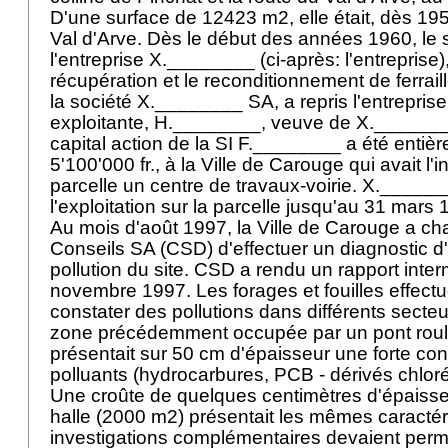
D'une surface de 12423 m2, elle était, dès 1958
Val d'Arve. Dès le début des années 1960, le s
l'entreprise X.________ (ci-après: l'entreprise)
récupération et le reconditionnement de ferrail
la société X.________ SA, a repris l'entreprise
exploitante, H.________, veuve de X.________
capital action de la SI F.________ a été enti
5'100'000 fr., à la Ville de Carouge qui avait l'in
parcelle un centre de travaux-voirie. X._____
l'exploitation sur la parcelle jusqu'au 31 mars
Au mois d'août 1997, la Ville de Carouge a c
Conseils SA (CSD) d'effectuer un diagnostic d
pollution du site. CSD a rendu un rapport inter
novembre 1997. Les forages et fouilles effect
constater des pollutions dans différents secteurs
zone précédemment occupée par un pont roula
présentait sur 50 cm d'épaisseur une forte con
polluants (hydrocarbures, PCB - dérivés chloré
Une croûte de quelques centimètres d'épaisseu
halle (2000 m2) présentait les mêmes caractér
investigations complémentaires devaient perm