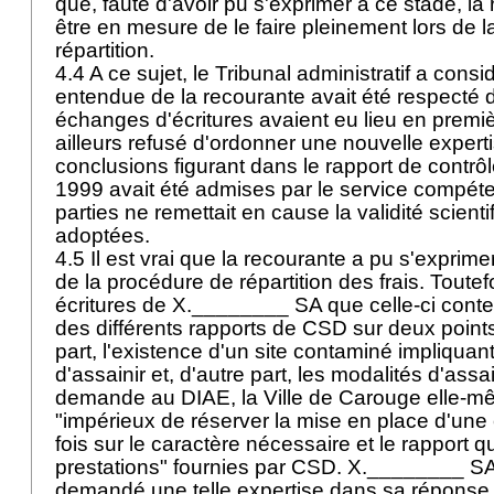
que, faute d'avoir pu s'exprimer à ce stade, la
être en mesure de le faire pleinement lors de 
répartition.
4.4 A ce sujet, le Tribunal administratif a consid
entendue de la recourante avait été respecté d
échanges d'écritures avaient eu lieu en premièr
ailleurs refusé d'ordonner une nouvelle experti
conclusions figurant dans le rapport de contr
1999 avait été admises par le service compét
parties ne remettait en cause la validité scien
adoptées.
4.5 Il est vrai que la recourante a pu s'exprim
de la procédure de répartition des frais. Toutefo
écritures de X.________ SA que celle-ci contes
des différents rapports de CSD sur deux points
part, l'existence d'un site contaminé impliquant 
d'assainir et, d'autre part, les modalités d'as
demande au DIAE, la Ville de Carouge elle-m
"impérieux de réserver la mise en place d'une 
fois sur le caractère nécessaire et le rapport qu
prestations" fournies par CSD. X.________ SA 
demandé une telle expertise dans sa réponse