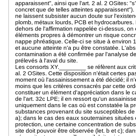
apparaissent", ainsi que l'
art. 2 al. 2 OSites
: "
concret que de telles atteintes apparaissent")
ne laissent subsister aucun doute sur l'existen
plomb, métaux lourds, PCB et hydrocarbures.
dehors de l'affirmation rappelée ci-dessus, on
éléments propres à démontrer un risque concre
nappe phréatique. Celle-ci se situe à environ 
et aucune atteinte n'a pu être constatée. L'ab
contamination a été confirmée par l'analyse de 
prélevés à l'aval du site.
Les consorts XY.________ se réfèrent aux critèr
al. 2 OSites
. Cette disposition n'était certes p
moment où l'assainissement a été décidé; il 
moins que les critères consacrés par cette o
constituer un élément d'appréciation dans le ca
de l'
art. 32c LPE
; il en ressort qu'un assainis
uniquement dans le cas où est constatée la p
substances provenant du site susceptibles de p
a); dans le cas des eaux souterraines situées
protection, une certaine concentration de su
site doit pouvoir être observée (let. b et c); da