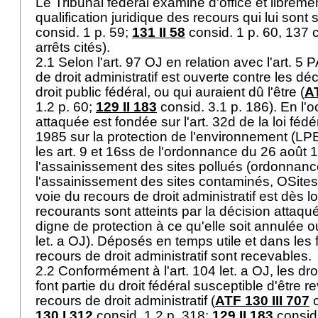
Le Tribunal fédéral examine d'office et librement
qualification juridique des recours qui lui sont 
consid. 1 p. 59;
131 II 58
consid. 1 p. 60, 137 c
arrêts cités).
2.1 Selon l'
art. 97 OJ
en relation avec l'
art. 5 
de droit administratif est ouverte contre les dé
droit public fédéral, ou qui auraient dû l'être (
AT
1.2 p. 60;
129 II 183
consid. 3.1 p. 186). En l'o
attaquée est fondée sur l'art. 32d de la loi féd
1985 sur la protection de l'environnement (LP
les art. 9 et 16ss de l'ordonnance du 26 août 
l'assainissement des sites pollués (ordonnanc
l'assainissement des sites contaminés, OSite
voie du recours de droit administratif est dès l
recourants sont atteints par la décision attaqué
digne de protection à ce qu'elle soit annulée o
let. a OJ
). Déposés en temps utile et dans les 
recours de droit administratif sont recevables.
2.2 Conformément à l'
art. 104 let. a OJ
, les dr
font partie du droit fédéral susceptible d'être 
recours de droit administratif (
ATF 130 III 707
c
130 I 312
consid. 1.2 p. 318;
129 II 183
consid.