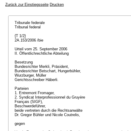
Zurück zur Einstiegsseite
Drucken
Tribunale federale
Tribunal federal
{T 1/2}
2A.153/2006 /bie
Urteil vom 25. September 2006
II. Öffentlichrechtliche Abteilung
Besetzung
Bundesrichter Merkli, Präsident,
Bundesrichter Betschart, Hungerbühler,
Wurzburger, Müller
Gerichtsschreiber Häberli.
Parteien
1. Entremont Fromager,
2. Syndicat Interprofessionnel du Gruyère
Français (SIGF),
Beschwerdeführer,
beide vertreten durch die Rechtsanwälte
Dr. Gregor Bühler und Nicole Coutrelis,
gegen