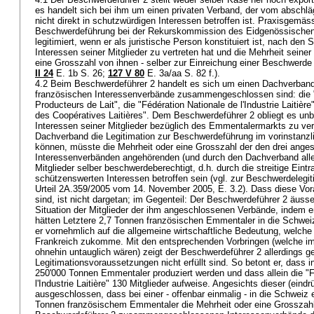
es handelt sich bei ihm um einen privaten Verband, der vom abschl
nicht direkt in schutzwürdigen Interessen betroffen ist. Praxisgemäs
Beschwerdeführung bei der Rekurskommission des Eidgenössischen
legitimiert, wenn er als juristische Person konstituiert ist, nach den
Interessen seiner Mitglieder zu vertreten hat und die Mehrheit seiner
eine Grosszahl von ihnen - selber zur Einreichung einer Beschwerde l
II 24
E. 1b S. 26;
127 V 80
E. 3a/aa S. 82 f.).
4.2 Beim Beschwerdeführer 2 handelt es sich um einen Dachverband,
französischen Interessenverbände zusammengeschlossen sind: die "
Producteurs de Lait", die "Fédération Nationale de l'Industrie Laitièr
des Coopératives Laitières". Dem Beschwerdeführer 2 obliegt es unb
Interessen seiner Mitglieder bezüglich des Emmentalermarkts zu ver
Dachverband die Legitimation zur Beschwerdeführung im vorinstanzl
können, müsste die Mehrheit oder eine Grosszahl der den drei ange
Interessenverbänden angehörenden (und durch den Dachverband allenf
Mitglieder selber beschwerdeberechtigt, d.h. durch die streitige Eint
schützenswerten Interessen betroffen sein (vgl. zur Beschwerdeleg
Urteil 2A.359/2005 vom 14. November 2005, E. 3.2). Dass diese Vora
sind, ist nicht dargetan; im Gegenteil: Der Beschwerdeführer 2 äuss
Situation der Mitglieder der ihm angeschlossenen Verbände, indem e
hätten Letztere 2,7 Tonnen französischen Emmentaler in die Schweiz
er vornehmlich auf die allgemeine wirtschaftliche Bedeutung, welc
Frankreich zukomme. Mit den entsprechenden Vorbringen (welche 
ohnehin untauglich wären) zeigt der Beschwerdeführer 2 allerdings g
Legitimationsvoraussetzungen nicht erfüllt sind. So betont er, dass in
250'000 Tonnen Emmentaler produziert werden und dass allein die "F
l'Industrie Laitière" 130 Mitglieder aufweise. Angesichts dieser (eindr
ausgeschlossen, dass bei einer - offenbar einmalig - in die Schweiz
Tonnen französischem Emmentaler die Mehrheit oder eine Grosszahl d