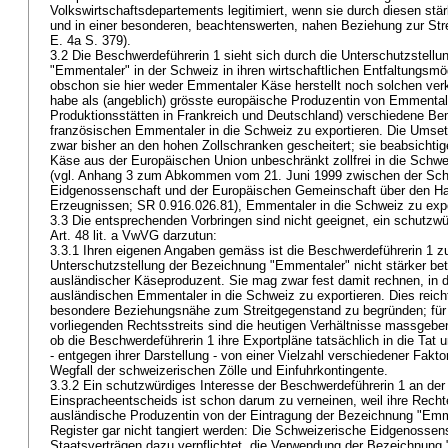
Volkswirtschaftsdepartements legitimiert, wenn sie durch diesen stär
und in einer besonderen, beachtenswerten, nahen Beziehung zur Stre
E. 4a S. 379).
3.2 Die Beschwerdeführerin 1 sieht sich durch die Unterschutzstell
"Emmentaler" in der Schweiz in ihren wirtschaftlichen Entfaltungsmög
obschon sie hier weder Emmentaler Käse herstellt noch solchen verk
habe als (angeblich) grösste europäische Produzentin von Emmental
Produktionsstätten in Frankreich und Deutschland) verschiedene 
französischen Emmentaler in die Schweiz zu exportieren. Die Umse
zwar bisher an den hohen Zollschranken gescheitert; sie beabsichtig
Käse aus der Europäischen Union unbeschränkt zollfrei in die Schwe
(vgl. Anhang 3 zum Abkommen vom 21. Juni 1999 zwischen der Sch
Eidgenossenschaft und der Europäischen Gemeinschaft über den Han
Erzeugnissen; SR 0.916.026.81), Emmentaler in die Schweiz zu exp
3.3 Die entsprechenden Vorbringen sind nicht geeignet, ein schutzw
Art. 48 lit. a VwVG
darzutun:
3.3.1 Ihren eigenen Angaben gemäss ist die Beschwerdeführerin 1 zu
Unterschutzstellung der Bezeichnung "Emmentaler" nicht stärker betr
ausländischer Käseproduzent. Sie mag zwar fest damit rechnen, in 
ausländischen Emmentaler in die Schweiz zu exportieren. Dies reich
besondere Beziehungsnähe zum Streitgegenstand zu begründen; für 
vorliegenden Rechtsstreits sind die heutigen Verhältnisse massgeben
ob die Beschwerdeführerin 1 ihre Exportpläne tatsächlich in die Tat
- entgegen ihrer Darstellung - von einer Vielzahl verschiedener Fakt
Wegfall der schweizerischen Zölle und Einfuhrkontingente.
3.3.2 Ein schutzwürdiges Interesse der Beschwerdeführerin 1 an de
Einspracheentscheids ist schon darum zu verneinen, weil ihre Rechte
ausländische Produzentin von der Eintragung der Bezeichnung "Em
Register gar nicht tangiert werden: Die Schweizerische Eidgenossen
Staatsverträgen dazu verpflichtet, die Verwendung der Bezeichnung