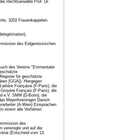
die Rechtsanwälte Prof. Dr.
nts, 3202 Frauenkappelen.
elegitimation),
mmission des Eidgenössischen
esuch des Vereins "Emmentaler
geschützte
egister für geschützte
ben [GGA]). Hiergegen
Laitière Française (F-Paris), die
Gruyère Français (F-Paris), die
nd e.V. SMM (D-Bonn), die
das Mejeriforeningen Danish
erarbeiter (A-Wien) Einsprachen
in einem alle Verfahren
kommission des
 vereinigte und auf die
ntrat (Entscheid vom 13.