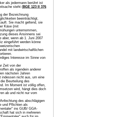
ker als jedermann berührt ist
itsache steht (
BGE 123 II 376
ung der Bezeichnung
lichkeiten beeinträchtigt,
auft. Sie macht geltend, sie
er Käse (mit
Bemühungen unternommen,
tzung dieses Ansinnens sei
e aber, wenn ab 1. Juni 2007
iz eingeführt werden könne
weizerischen
del mit landwirtschaftlichen
ortieren.
ürdiges Interesse im Sinne von
r Zeit von der
offen als irgendein anderer
den nächsten Jahren
t indessen nicht aus, um eine
die Beurteilung des
d. Im Moment ist völlig offen,
 umsetzen wird, hängt dies doch
oren ab und nicht nur vom
r Anfechtung des abschlägigen
 und Pflichten als
mentaler" ins GUB/ GGA-
schaft hat sich in mehreren
 "Emmentaler" auch für im