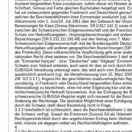
Ausland hergestellten Käse zuzulassen, sofern dieser ein Hinweis au
Schriftart, Grösse und Farbe gleichen Buchstaben beigefügt wird. 
hat sie insbesondere gegenüber Frankreich und Deutschland gemacht
welchen die Beschwerdeführerin ihren Emmentaler produziert (vgl. Art
Abkommens vom 1. Juni/18. Juli 1951 über den Gebrauch der Ursp
Benennungen für Käse [Stresa Abkommen; SR 0.817.142.1] sowie d
zwischen der Schweizerischen Eidgenossenschaft und der Französi
Schutz von Herkunftsangaben, Ursprungsbezeichnungen und andere
Bezeichnungen [SR 0.232.111.193.49] und den Vertrag vom 7. März
Schweizerischen Eidgenossenschaft und der Bundesrepublik Deutsc
Herkunftsangaben und anderen geographischen Bezeichnungen [SR 0.2
des Protokolls). Diese völkerrechtliche Verpflichtung geht einer and
nationalen Recht ohne weiteres vor. Die Beschwerdeführerin 1 darf 
als "Emmental français" - bzw. "Deutschen" oder "Allgäuer" Emmenta
Schweiz zum Verkauf anbieten, auch wenn ihr dies an sich durch Art. 
GUB/GGA-Verordnung untersagt wäre; das wird auch vom Bundesamt
ausdrücklich anerkannt (vgl. die Vernehmlassung vom 15. März 2005
Ziff. II/2.5.1 f.). Angesichts der geschilderten staatsvertraglichen R
unzulässig, in Frankreich oder Deutschland hergestellten Käse einfa
Alleinstellung) zu bezeichnen, ohne mit einer Ergänzung klar und deu
nichtschweizerische Herkunft hinzuweisen. Aus der Eintragung der 
schweizerische GUB/GGA-Register ergibt sich insoweit für die Besc
Änderung der Rechtslage. Die abstrakte Möglichkeit einer Kündigun
durch die Schweiz stellt diese Beurteilung nicht in Frage.
3.3.3 Unerheblich ist schliesslich, dass die Beschwerdeführerin 1 übe
der Schweiz verfügt. Soweit die Entremont (Suisse) SA als Unterne
Rechtspersönlichkeit durch den angefochtenen Eintrag beim Vertrie
wird, müsste sie dagegen selber als Rechtsmittelklägerin auftreten.
4.
4.1 Der Beschwerdeführer 2 stellt weder selber Käse her noch exporti