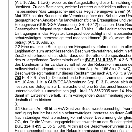
(
Art. 16 Abs. 1 LwG
), wobei es die Ausgestaltung dieser Einrichtun
überlässt. Zu den Bereichen, welche Letzterer ausdrücklich näher zu 
insbesondere "das Einsprache- und das Registrierungsverfahren" (
Ar
Mai 1997 hat der Bundesrat die Verordnung über den Schutz von U
geographischen Angaben für landwirtschaftliche Erzeugnisse und vera
Erzeugnisse (GUB/GGA-Verordnung; SR 910.12) erlassen. Dem Rec
Gesetzgebers folgend regelt deren Art. 10 Abs. 1 die Legitimation z
Eintragungen in das Register: Einspracheberechtigt sind insbesonder
schutzwürdiges Interesse geltend machen können" (lit. a), wobei die
beträgt (Art. 10 Abs. 2).
2.2 Eine materielle Beteiligung am Einspracheverfahren bildet in alle
Legitimation zum anschliessenden Beschwerdeverfahren, reicht hierfü
Zusätzlich erforderlich ist stets, dass der Betroffene die spezifisch
des zu ergreifenden Rechtsmittels erfüllt (
BGE 131 II 753
E. 4.2 S. 
des Bundesamts für Landwirtschaft ist bei der Rekurskommission d
Volkswirtschaftsdepartements anfechtbar (vgl.
Art. 166 Abs. 2 LwG
)
Beschwerdelegitimation für dieses Rechtsmittel nach
Art. 48 lit. a 
753
E. 4.2 S. 755 f.). Die betreffende Bestimmung ist zumindest vom
Art. 10 Abs. 1 lit. a GUB/GGA-Verordnung (vgl. E. 3.1), wobei sich
liessen, die Befugnis zur Einsprache und jene für das anschliessend
unterschiedlich zu umschreiben (vgl. Urteil 2A.335/2005 vom 14. N
damit im Einzelnen verhält, ist im vorliegenden Zusammenhang jedo
deshalb offen bleiben:
3.
3.1 Gemäss
Art. 48 lit. a VwVG
ist zur Beschwerde berechtigt, "wer
Verfügung berührt ist und ein schutzwürdiges Interesse an deren Au
Nach ständiger Rechtsprechung kommt dieser Bestimmung der gleic
OG
, der für die Verwaltungsgerichtsbeschwerde an das Bundesgeric
BGE 124 II 499
E. 3b S. 504). Mithin ist die Beschwerdeführerin 1 
Einspracheentscheids bei der Rekurskommission des Eidgenössisc