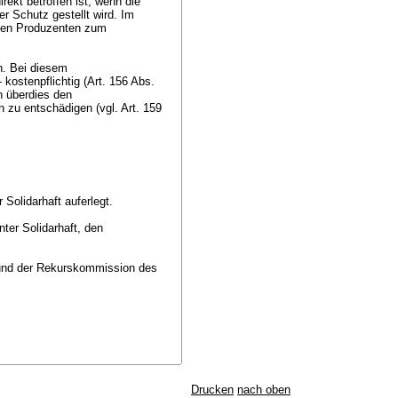
kt betroffen ist, wenn die
r Schutz gestellt wird. Im
esen Produzenten zum
n. Bei diesem
kostenpflichtig (Art. 156 Abs.
n überdies den
 zu entschädigen (vgl.
Art. 159
 Solidarhaft auferlegt.
ter Solidarhaft, den
 und der Rekurskommission des
.
Drucken
nach oben