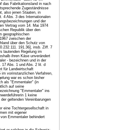
f das Fabrikationsland in nach
Entsprechende Zugeständnisse
, also jenen Staaten, in
. 4 Abs. 3 des Internationalen
rungsbezeichnungen und der
en Vertrag vom 14. Mai 1974
schen Republik über den
n geographischen
 1967 zwischen der
hland über den Schutz von
32.111. 191.36], insb. Ziff. 7
ers lautenden Regelung im
deshalb ihren Käse unverändert
ler - bezeichnen und in der
17 Abs. 1 und Abs. 2 lit. d
 für Landwirtschaft
 im vorinstanzlichen Verfahren,
egelung war es schon bisher
ch als "Emmentaler" (in
tlich auf seine
Bezeichnung "Emmentaler" ins
hwerdeführerin 1 keine
g der geltenden Vereinbarungen
r eine Tochtergesellschaft in
hmen mit eigener
b von Emmentaler behindert
ert er solchen in die Schweiz;