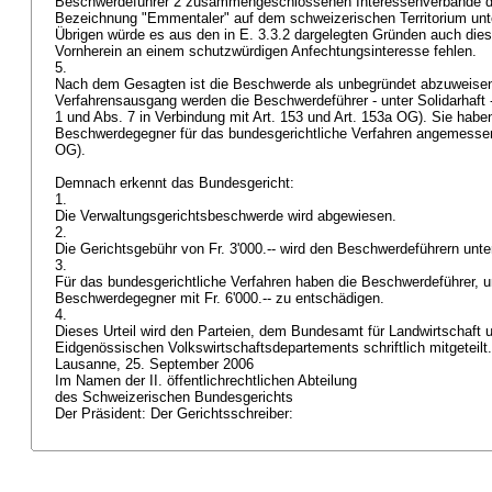
Beschwerdeführer 2 zusammengeschlossenen Interessenverbände dire
Bezeichnung "Emmentaler" auf dem schweizerischen Territorium unte
Übrigen würde es aus den in E. 3.3.2 dargelegten Gründen auch di
Vornherein an einem schutzwürdigen Anfechtungsinteresse fehlen.
5.
Nach dem Gesagten ist die Beschwerde als unbegründet abzuweise
Verfahrensausgang werden die Beschwerdeführer - unter Solidarhaft - 
1 und Abs. 7 in Verbindung mit
Art. 153 und
Art. 153a OG
). Sie habe
Beschwerdegegner für das bundesgerichtliche Verfahren angemessen
OG
).
Demnach erkennt das Bundesgericht:
1.
Die Verwaltungsgerichtsbeschwerde wird abgewiesen.
2.
Die Gerichtsgebühr von Fr. 3'000.-- wird den Beschwerdeführern unter
3.
Für das bundesgerichtliche Verfahren haben die Beschwerdeführer, un
Beschwerdegegner mit Fr. 6'000.-- zu entschädigen.
4.
Dieses Urteil wird den Parteien, dem Bundesamt für Landwirtschaft
Eidgenössischen Volkswirtschaftsdepartements schriftlich mitgeteilt
Lausanne, 25. September 2006
Im Namen der II. öffentlichrechtlichen Abteilung
des Schweizerischen Bundesgerichts
Der Präsident: Der Gerichtsschreiber: