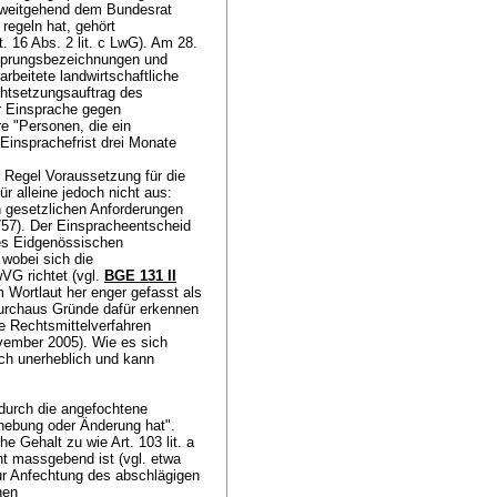
g weitgehend dem Bundesrat
regeln hat, gehört
t. 16 Abs. 2 lit. c LwG
). Am 28.
rsprungsbezeichnungen und
rbeitete landwirtschaftliche
htsetzungsauftrag des
ur Einsprache gegen
e "Personen, die ein
 Einsprachefrist drei Monate
r Regel Voraussetzung für die
r alleine jedoch nicht aus:
en gesetzlichen Anforderungen
757). Der Einspracheentscheid
es Eidgenössischen
, wobei sich die
VwVG
richtet (vgl.
BGE 131 II
 Wortlaut her enger gefasst als
 durchaus Gründe dafür erkennen
e Rechtsmittelverfahren
ovember 2005). Wie es sich
ch unerheblich und kann
 durch die angefochtene
fhebung oder Änderung hat".
he Gehalt zu wie
Art. 103 lit. a
ht massgebend ist (vgl. etwa
zur Anfechtung des abschlägigen
hen