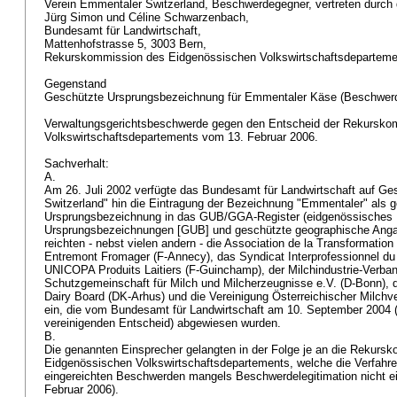
Verein Emmentaler Switzerland, Beschwerdegegner, vertreten durch 
Jürg Simon und Céline Schwarzenbach,
Bundesamt für Landwirtschaft,
Mattenhofstrasse 5, 3003 Bern,
Rekurskommission des Eidgenössischen Volkswirtschaftsdeparteme
Gegenstand
Geschützte Ursprungsbezeichnung für Emmentaler Käse (Beschwerd
Verwaltungsgerichtsbeschwerde gegen den Entscheid der Rekursko
Volkswirtschaftsdepartements vom 13. Februar 2006.
Sachverhalt:
A.
Am 26. Juli 2002 verfügte das Bundesamt für Landwirtschaft auf G
Switzerland" hin die Eintragung der Bezeichnung "Emmentaler" als 
Ursprungsbezeichnung in das GUB/GGA-Register (eidgenössisches R
Ursprungsbezeichnungen [GUB] und geschützte geographische Anga
reichten - nebst vielen andern - die Association de la Transformation 
Entremont Fromager (F-Annecy), das Syndicat Interprofessionnel du 
UNICOPA Produits Laitiers (F-Guinchamp), der Milchindustrie-Verba
Schutzgemeinschaft für Milch und Milcherzeugnisse e.V. (D-Bonn), 
Dairy Board (DK-Arhus) und die Vereinigung Österreichischer Milchv
ein, die vom Bundesamt für Landwirtschaft am 10. September 2004 (
vereinigenden Entscheid) abgewiesen wurden.
B.
Die genannten Einsprecher gelangten in der Folge je an die Rekurs
Eidgenössischen Volkswirtschaftsdepartements, welche die Verfahren
eingereichten Beschwerden mangels Beschwerdelegitimation nicht ei
Februar 2006).