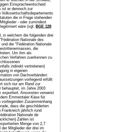
ägigen Einspracheentscheid
s ist er dennoch zur
 Volkswirtschaftsdepartements
 Statuten die in Frage stehenden
 Mitglieder - oder zumindest
egitimiert wäre (vgl.
BGE 128
 in welchem die folgenden drei
Fédération Nationale des
e" und die "Fédération Nationale
estrittenermassen, die
treten. Um ihm als
ichen Verfahren zuerkennen zu
schlossenen
alls indirekt vertretenen)
ragung in eigenen
itimation von Dachverbänden:
ussetzungen vorliegend erfüllt
ert sich nur am Rand zur
r behauptet, im Jahre 2003
 exportiert. Ansonsten verweist
he dem Emmentaler Käse für
im vorliegenden Zusammenhang
erade, dass die geschilderten
 Frankreich jährlich rund
édération Nationale de
ücklichen) Zahlen ist
 exportierten Menge von 2,7
er Mitglieder der drei im