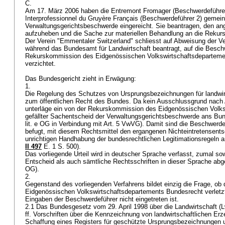
C.
Am 17. März 2006 haben die Entremont Fromager (Beschwerdeführer
Interprofessionnel du Gruyère Français (Beschwerdeführer 2) geme
Verwaltungsgerichtsbeschwerde eingereicht. Sie beantragen, den a
aufzuheben und die Sache zur materiellen Behandlung an die Reku
Der Verein "Emmentaler Switzerland" schliesst auf Abweisung der V
während das Bundesamt für Landwirtschaft beantragt, auf die Beschw
Rekurskommission des Eidgenössischen Volkswirtschaftsdeparteme
verzichtet.
Das Bundesgericht zieht in Erwägung:
1.
Die Regelung des Schutzes von Ursprungsbezeichnungen für landwirt
zum öffentlichen Recht des Bundes. Da kein Ausschlussgrund nach
unterläge ein von der Rekurskommission des Eidgenössischen Volk
gefällter Sachentscheid der Verwaltungsgerichtsbeschwerde ans Bun
lit. e OG
in Verbindung mit
Art. 5 VwVG
). Damit sind die Beschwerde
befugt, mit diesem Rechtsmittel den ergangenen Nichteintretensent
unrichtigen Handhabung der bundesrechtlichen Legitimationsregeln 
II 497
E. 1 S. 500).
Das vorliegende Urteil wird in deutscher Sprache verfasst, zumal s
Entscheid als auch sämtliche Rechtsschriften in dieser Sprache abge
OG
).
2.
Gegenstand des vorliegenden Verfahrens bildet einzig die Frage, o
Eidgenössischen Volkswirtschaftsdepartements Bundesrecht verletzt 
Eingaben der Beschwerdeführer nicht eingetreten ist.
2.1 Das Bundesgesetz vom 29. April 1998 über die Landwirtschaft (Lw
ff. Vorschriften über die Kennzeichnung von landwirtschaftlichen Erz
Schaffung eines Registers für geschützte Ursprungsbezeichnungen