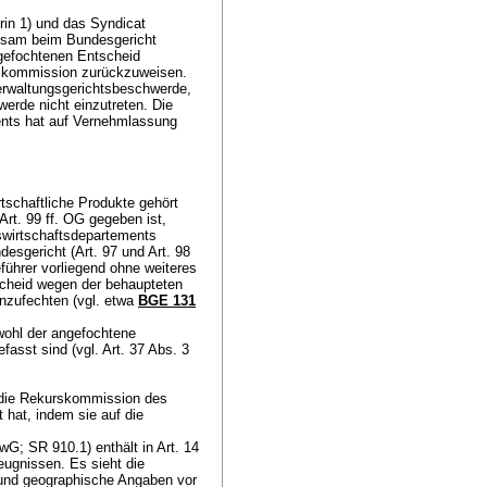
in 1) und das Syndicat
insam beim Bundesgericht
ngefochtenen Entscheid
rskommission zurückzuweisen.
erwaltungsgerichtsbeschwerde,
erde nicht einzutreten. Die
nts hat auf Vernehmlassung
schaftliche Produkte gehört
Art. 99 ff. OG
gegeben ist,
swirtschaftsdepartements
desgericht (
Art. 97 und
Art. 98
führer vorliegend ohne weiteres
scheid wegen der behaupteten
anzufechten (vgl. etwa
BGE 131
owohl der angefochtene
fasst sind (vgl.
Art. 37 Abs. 3
b die Rekurskommission des
hat, indem sie auf die
G; SR 910.1) enthält in Art. 14
eugnissen. Es sieht die
 und geographische Angaben vor