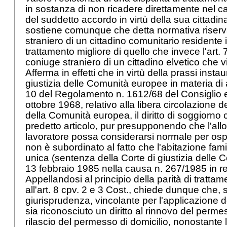
in sostanza di non ricadere direttamente nel 
del suddetto accordo in virtù della sua cittadina
sostiene comunque che detta normativa riserv
straniero di un cittadino comunitario residente
trattamento migliore di quello che invece l'
art.
coniuge straniero di un cittadino elvetico che 
Afferma in effetti che in virtù della prassi insta
giustizia delle Comunità europee in materia di 
10 del
Regolamento n. 1612/68 del Consiglio 
ottobre 1968, relativo alla libera circolazione de
della Comunità europea, il diritto di soggiorno
predetto articolo, pur presupponendo che l'allog
lavoratore possa considerarsi normale per ospi
non è subordinato al fatto che l'abitazione fam
unica (sentenza della Corte di giustizia delle
13 febbraio 1985 nella causa n. 267/1985 in re
Appellandosi al principio della parità di trattam
all'
art. 8 cpv. 2 e 3 Cost.
, chiede dunque che, s
giurisprudenza, vincolante per l'applicazione dei 
sia riconosciuto un diritto al rinnovo del perme
rilascio del permesso di domicilio, nonostante 