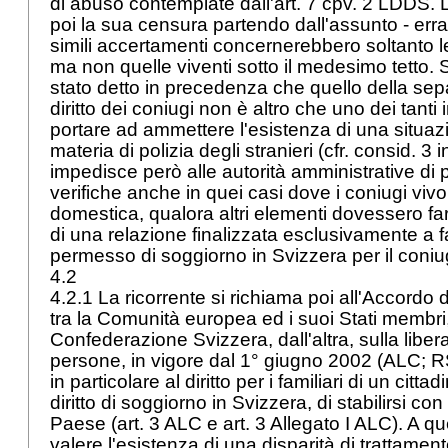
di abuso contemplate dall'
art. 7 cpv. 2 LDDS
. 
poi la sua censura partendo dall'assunto - err
simili accertamenti concernerebbero soltanto l
ma non quelle viventi sotto il medesimo tetto.
stato detto in precedenza che quello della sepa
diritto dei coniugi non è altro che uno dei tant
portare ad ammettere l'esistenza di una situaz
materia di polizia degli stranieri (cfr. consid. 3 i
impedisce però alle autorità amministrative di 
verifiche anche in quei casi dove i coniugi vi
domestica, qualora altri elementi dovessero far
di una relazione finalizzata esclusivamente a fav
permesso di soggiorno in Svizzera per il coniu
4.2
4.2.1 La ricorrente si richiama poi all'Accordo
tra la Comunità europea ed i suoi Stati membri,
Confederazione Svizzera, dall'altra, sulla liber
persone, in vigore dal 1° giugno 2002 (ALC; R
in particolare al diritto per i familiari di un citt
diritto di soggiorno in Svizzera, di stabilirsi co
Paese (
art. 3 ALC
e
art. 3 Allegato I ALC
). A q
valere l'esistenza di una disparità di trattame