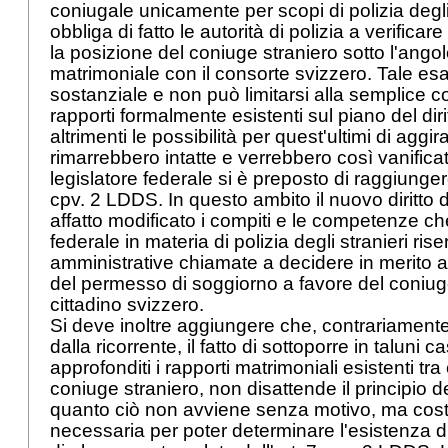
coniugale unicamente per scopi di polizia degli
obbliga di fatto le autorità di polizia a verificare
la posizione del coniuge straniero sotto l'ango
matrimoniale con il consorte svizzero. Tale e
sostanziale e non può limitarsi alla semplice c
rapporti formalmente esistenti sul piano del diritt
altrimenti le possibilità per quest'ultimi di aggir
rimarrebbero intatte e verrebbero così vanificati
legislatore federale si è preposto di raggiunger
cpv. 2 LDDS
. In questo ambito il nuovo diritto
affatto modificato i compiti e le competenze ch
federale in materia di polizia degli stranieri rise
amministrative chiamate a decidere in merito al 
del permesso di soggiorno a favore del coniuge
cittadino svizzero.
Si deve inoltre aggiungere che, contrariament
dalla ricorrente, il fatto di sottoporre in taluni 
approfonditi i rapporti matrimoniali esistenti tr
coniuge straniero, non disattende il principio d
quanto ciò non avviene senza motivo, ma cost
necessaria per poter determinare l'esistenza di