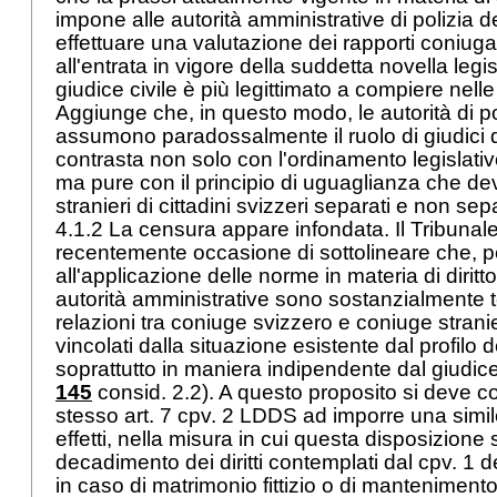
impone alle autorità amministrative di polizia deg
effettuare una valutazione dei rapporti coniugal
all'entrata in vigore della suddetta novella legis
giudice civile è più legittimato a compiere nelle
Aggiunge che, in questo modo, le autorità di pol
assumono paradossalmente il ruolo di giudici de
contrasta non solo con l'ordinamento legislati
ma pure con il principio di uguaglianza che dev
stranieri di cittadini svizzeri separati e non sep
4.1.2 La censura appare infondata. Il Tribunal
recentemente occasione di sottolineare che, p
all'applicazione delle norme in materia di diritto 
autorità amministrative sono sostanzialmente t
relazioni tra coniuge svizzero e coniuge stran
vincolati dalla situazione esistente dal profilo de
soprattutto in maniera indipendente dal giudice 
145
consid. 2.2). A questo proposito si deve c
stesso
art. 7 cpv. 2 LDDS
ad imporre una simil
effetti, nella misura in cui questa disposizione 
decadimento dei diritti contemplati dal cpv. 1 
in caso di matrimonio fittizio o di manteniment