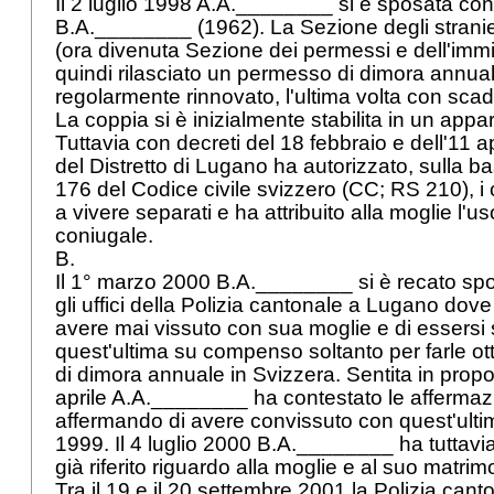
Il 2 luglio 1998 A.A.________ si è sposata con 
B.A.________ (1962). La Sezione degli stranie
(ora divenuta Sezione dei permessi e dell'immi
quindi rilasciato un permesso di dimora annual
regolarmente rinnovato, l'ultima volta con scad
La coppia si è inizialmente stabilita in un ap
Tuttavia con decreti del 18 febbraio e dell'11 ap
del Distretto di Lugano ha autorizzato, sulla b
176 del
Codice civile svizzero (CC; RS 210), 
a vivere separati e ha attribuito alla moglie l'us
coniugale.
B.
Il 1° marzo 2000 B.A.________ si è recato s
gli uffici della Polizia cantonale a Lugano dove
avere mai vissuto con sua moglie e di essersi
quest'ultima su compenso soltanto per farle 
di dimora annuale in Svizzera. Sentita in propo
aprile A.A.________ ha contestato le affermazi
affermando di avere convissuto con quest'ultimo
1999. Il 4 luglio 2000 B.A.________ ha tuttav
già riferito riguardo alla moglie e al suo matri
Tra il 19 e il 20 settembre 2001 la Polizia cant