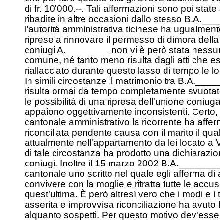
di fr. 10'000.--. Tali affermazioni sono poi sta
ribadite in altre occasioni dallo stesso B.A.__
l'autorità amministrativa ticinese ha ugualmen
riprese a rinnovare il permesso di dimora della 
coniugi A.________ non vi è però stata nessuna
comune, né tanto meno risulta dagli atti che e
riallacciato durante questo lasso di tempo le lo
In simili circostanze il matrimonio tra B.A._
risulta ormai da tempo completamente svuotat
le possibilità di una ripresa dell'unione coniuga
appaiono oggettivamente inconsistenti. Certo, 
cantonale amministrativo la ricorrente ha affer
riconciliata pendente causa con il marito il qua
attualmente nell'appartamento da lei locato a 
di tale circostanza ha prodotto una dichiarazio
coniugi. Inoltre il 15 marzo 2002 B.A.________
cantonale uno scritto nel quale egli afferma di 
convivere con la moglie e ritratta tutte le accus
quest'ultima. È però altresì vero che i modi e i
asserita e improvvisa riconciliazione ha avut
alquanto sospetti. Per questo motivo dev'esse