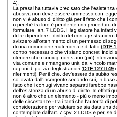
4).
La prassi ha tuttavia precisato che l'esistenza
abusiva non deve essere ammessa con leggere
non vi è abuso di diritto già per il fatto che i c
o perché tra loro è pendente una procedura di 
formulare l'
art. 7 LDDS
, il legislatore ha infat
di far dipendere il diritto del coniuge straniero d
svizzero all'ottenimento di un permesso di sog
di una comunione matrimoniale di fatto (
DTF 12
contro necessario che vi siano concreti indizi t
ritenere che i coniugi non siano (più) intenzio
vita comune e rimangano uniti dal vincolo matr
ragioni di polizia degli stranieri (
DTF 127 II 49
c
riferimenti). Per il che, dev'essere da subito re
sollevata dall'insorgente secondo cui, in base al
fatto che i coniugi vivano separati farebbe na
dell'esistenza di un abuso di diritto. In effetti
non è altro che un elemento - più o meno imp
delle circostanze - tra i tanti che l'autorità di 
considerazione per valutare se sia data una del
contemplate dall'
art. 7 cpv. 2 LDDS
e per, se d