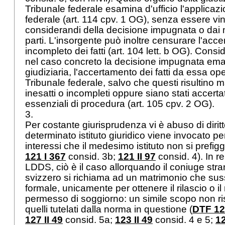
Tribunale federale esamina d'ufficio l'applicazio
federale (
art. 114 cpv. 1 OG
), senza essere vin
considerandi della decisione impugnata o dai m
parti. L'insorgente può inoltre censurare l'acc
incompleto dei fatti (
art. 104 lett. b OG
). Consi
nel caso concreto la decisione impugnata ema
giudiziaria, l'accertamento dei fatti da essa ope
Tribunale federale, salvo che questi risultino
inesatti o incompleti oppure siano stati accert
essenziali di procedura (
art. 105 cpv. 2 OG
).
3.
Per costante giurisprudenza vi è abuso di dirit
determinato istituto giuridico viene invocato pe
interessi che il medesimo istituto non si prefigge
121 I 367
consid. 3b;
121 II 97
consid. 4). In re
LDDS
, ciò è il caso allorquando il coniuge stra
svizzero si richiama ad un matrimonio che sussi
formale, unicamente per ottenere il rilascio o il
permesso di soggiorno: un simile scopo non risul
quelli tutelati dalla norma in questione (
DTF 128
127 II 49
consid. 5a;
123 II 49
consid. 4 e 5;
12