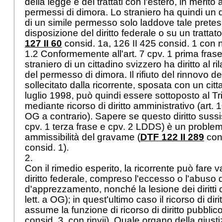
della legge e dei trattati con l'estero, in merit
permessi di dimora. Lo straniero ha quindi un di
di un simile permesso solo laddove tale pretes
disposizione del diritto federale o su un trattat
127 II 60
consid. 1a, 126 II 425 consid. 1 con n
1.2 Conformemente all'art. 7 cpv. 1 prima fras
straniero di un cittadino svizzero ha diritto al r
del permesso di dimora. Il rifiuto del rinnovo 
sollecitato dalla ricorrente, sposata con un cit
luglio 1998, può quindi essere sottoposto al Tr
mediante ricorso di diritto amministrativo (art. 1
OG a contrario). Sapere se questo diritto sussis
cpv. 1 terza frase e cpv. 2 LDDS) è un problem
ammissibilità del gravame (
DTF 122 II 289
con
consid. 1).
2.
Con il rimedio esperito, la ricorrente può fare v
diritto federale, compreso l'eccesso o l'abuso 
d'apprezzamento, nonché la lesione dei diritti c
lett. a OG
); in quest'ultimo caso il ricorso di dir
assume la funzione di ricorso di diritto pubblico
consid. 3, con rinvii). Quale organo della giusti