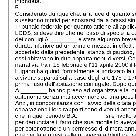
infondata.
5.
Considerato dunque che, alla luce di quanto 
sussistono motivi per scostarsi dalla prassi sin
Tribunale federale per quanto attiene all'applic
LDDS
, si deve dire che nel caso di specie l
dei coniugi A.________ è stata alquanto brev
durata inferiore ad un anno e mezzo: in effett
accertato dalla precedente istanza di giudizio, 
essi abitavano in due appartamenti diversi. C
narrativa, tra il 18 febbraio e l'11 aprile 2000 il 
Lugano ha quindi formalmente autorizzato la ri
a vivere separati sulla base degli
art. 175 e 1
prima l'uso dell'abitazione coniugale. Dopo quest
A.________ hanno preso ad organizzare la lo
autonomo senza mai accennare ad una possibi
Anzi, in concomitanza con l'avvio della citata 
separazione i loro rapporti sono divenuti ancora
che in quel periodo B.A.________ si è rivolto al
per denunciare il fatto che sua moglie lo ave
per poter ottenere un permesso di dimora annu
che per fare questo ella gli aveva addirittura