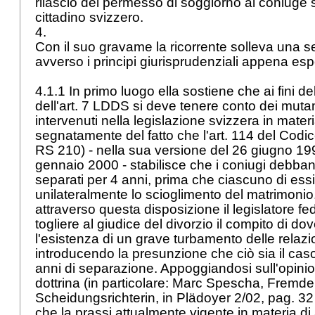
rilascio del permesso di soggiorno al coniuge s
cittadino svizzero.
4.
Con il suo gravame la ricorrente solleva una ser
avverso i principi giurisprudenziali appena esp
4.1.1 In primo luogo ella sostiene che ai fini de
dell'
art. 7 LDDS
si deve tenere conto dei mut
intervenuti nella legislazione svizzera in materi
segnatamente del fatto che l'
art. 114 del
Codice
RS 210) - nella sua versione del 26 giugno 199
gennaio 2000 - stabilisce che i coniugi debba
separati per 4 anni, prima che ciascuno di ess
unilateralmente lo scioglimento del matrimonio
attraverso questa disposizione il legislatore fe
togliere al giudice del divorzio il compito di do
l'esistenza di un grave turbamento delle relazio
introducendo la presunzione che ciò sia il cas
anni di separazione. Appoggiandosi sull'opinio
dottrina (in particolare: Marc Spescha, Fremde
Scheidungsrichterin, in Plädoyer 2/02, pag. 32
che la prassi attualmente vigente in materia di 