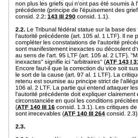
non plus les griefs qui n'ont pas été soumis à 
précédente (principe de l'épuisement des grie
consid. 2.2;
143 III 290
consid. 1.1).
2.2.
Le Tribunal fédéral statue sur la base des f
l'autorité précédente (
art. 105 al. 1 LTF
). Il ne 
compléter les constatations de l'autorité précé
sont manifestement inexactes ou découlent d'u
au sens de l'
art. 95 LTF
(
art. 105 al. 2 LTF
). "
inexactes" signifie ici "arbitraires" (
ATF 143 I 3
Encore faut-il que la correction du vice soit sus
le sort de la cause (
art. 97 al. 1 LTF
). La critiqu
retenu est soumise au principe strict de l'allég
106 al. 2 LTF
. La partie qui entend attaquer les
l'autorité précédente doit expliquer clairement
circonstanciée en quoi les conditions précitées
(
ATF 140 III 16
consid. 1.3.1). Les critiques de
sont irrecevables (
ATF 140 III 264
consid. 2.3
2.3.