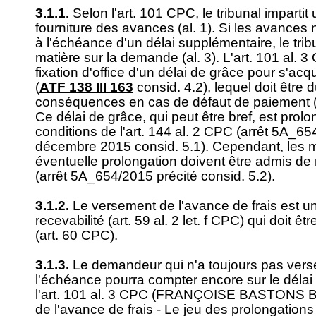
3.1.1.
Selon l'
art. 101 CPC
, le tribunal impartit
fourniture des avances (al. 1). Si les avances 
à l'échéance d'un délai supplémentaire, le trib
matière sur la demande (al. 3). L'
art. 101 al. 
fixation d'office d'un délai de grâce pour s'ac
(
ATF 138 III 163
consid. 4.2), lequel doit être
conséquences en cas de défaut de paiement 
Ce délai de grâce, qui peut être bref, est prol
conditions de l'
art. 144 al. 2 CPC
(arrêt 5A_65
décembre 2015 consid. 5.1). Cependant, les mot
éventuelle prolongation doivent être admis de 
(arrêt 5A_654/2015 précité consid. 5.2).
3.1.2.
Le versement de l'avance de frais est u
recevabilité (
art. 59 al. 2 let
. f CPC) qui doit êt
(
art. 60 CPC
).
3.1.3.
Le demandeur qui n'a toujours pas vers
l'échéance pourra compter encore sur le délai
l'
art. 101 al. 3 CPC
(FRANÇOISE BASTONS BU
de l'avance de frais - Le jeu des prolongations 