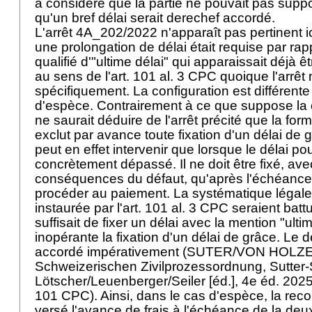
a considéré que la partie ne pouvait pas supp
qu'un bref délai serait derechef accordé.
L'arrêt 4A_202/2022 n'apparaît pas pertinent ic
une prolongation de délai était requise par rap
qualifié d'"ultime délai" qui apparaissait déjà ê
au sens de l'
art. 101 al. 3 CPC
quoique l'arrêt 
spécifiquement. La configuration est différente
d'espèce. Contrairement à ce que suppose la 
ne saurait déduire de l'arrêt précité que la form
exclut par avance toute fixation d'un délai de 
peut en effet intervenir que lorsque le délai po
concrètement dépassé. Il ne doit être fixé, ave
conséquences du défaut, qu'après l'échéance 
procéder au paiement. La systématique légale 
instaurée par l'
art. 101 al. 3 CPC
seraient battu
suffisait de fixer un délai avec la mention "ulti
inopérante la fixation d'un délai de grâce. Le d
accordé impérativement (SUTER/VON HOLZEN
Schweizerischen Zivilprozessordnung, Sutte
Lötscher/Leuenberger/Seiler [éd.], 4e éd. 2025,
101 CPC
). Ainsi, dans le cas d'espèce, la rec
versé l'avance de frais à l'échéance de la de