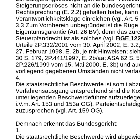
Steigerungserlöses nicht an die bundesgericht
Rechtsprechung (E. 2.2) gehalten habe, kann
Verantwortlichkeitsklage einreichen (vgl.
Art. 
3.3 Zum Vornherein unbegründet ist die Rüge 
Eigentumsgarantie (
Art. 26 BV
); denn das zür
Steuerpfandrecht ist als solches (vgl.
BGE 122
Urteile 2P.332/2001 vom 30. April 2002, E. 3.
27. Februar 1998, E. 2b, je mit Hinweisen; si
30 S. 179, 2P.441/1997, E. 2b/aa; ASA 62 S. 57
2P.226/1999 vom 15. Mai 2000, E. 3b) und au
vorliegend gegebenen Umständen nicht verfa
4.
Die staatsrechtliche Beschwerde ist somit a
Verfahrensausgang entsprechend sind die K
unterliegenden Beschwerdeführer aufzuerlegen
i.V.m.
Art. 153 und 153a OG
). Parteientschädi
zuzusprechen (vgl.
Art. 159 OG
).
Demnach erkennt das Bundesgericht:
1.
Die staatsrechtliche Beschwerde wird abgewi