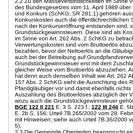
2.2 Zu den Masseverbindlichkeiten im Sinne vo
des Bundesgesetzes vom 11. April 1989 über
und Konkurs (SchKG; SR 281.1) gehören auss
Konkurskosten auch die öffentlichrechtlichen S
nach der Konkurseröffnung entstanden sind, 
Grundstückgewinnsteuern. Diese sind als Kos
im Sinne von
Art. 262 Abs. 2 SchKG
zu betrac
Verwertungskosten sind vom Bruttoerlös abzu
bezahlen, bevor der Nettoerlös an die Gläubiger
auch bei der Betreibung auf Grundpfandverwe
Grundstückgewinnsteuer erst mit dem Zuschlag 
gleicher Weise vom Bruttoerlös abzuziehen.
A
hat denn auch denselben Inhalt wie
Art. 262 
157 Abs. 2 SchKG
sieht die Ausrichtung des R
Pfandgläubiger vor und damit ebenfalls nichts
Auszahlung des Bruttoerlöses abzüglich der 
wozu auch die Grundstückgewinnsteuer gehör
BGE 122 II 221
E. 3 S. 223 f.;
122 III 246
E. 5b
E. 2b S. 156; Urteil 7B.265/2002 vom 28. Febru
mit Hinweisen; siehe auch Urteil 7B.35/2000 
5).
2.3 Die Gemeinde Oberrieden beansprucht ein