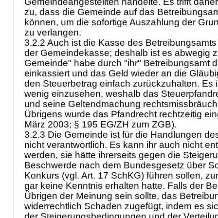
Gemeindeangestellten handelte. Es trifft dahe
zu, dass die Gemeinde auf das Betreibungsam
können, um die sofortige Auszahlung der Gru
zu verlangen.
3.2.2 Auch ist die Kasse des Betreibungsamts n
der Gemeindekasse; deshalb ist es abwegig z
Gemeinde" habe durch "ihr" Betreibungsamt 
einkassiert und das Geld wieder an die Gläubig
den Steuerbetrag einfach zurückzuhalten. Es 
wenig einzusehen, weshalb das Steuerpfandr
und seine Geltendmachung rechtsmissbräuchlic
Übrigens wurde das Pfandrecht rechtzeitig ei
März 2003; § 195 EG/ZH zum ZGB).
3.2.3 Die Gemeinde ist für die Handlungen d
nicht verantwortlich. Es kann ihr auch nicht 
werden, sie hätte ihrerseits gegen die Steig
Beschwerde nach dem Bundesgesetz über Sc
Konkurs (vgl.
Art. 17 SchKG
) führen sollen, z
gar keine Kenntnis erhalten hatte. Falls der 
Übrigen der Meinung sein sollte, das Betreib
widerrechtlich Schaden zugefügt, indem es sic
der Steigerungsbedingungen und der Verteilu