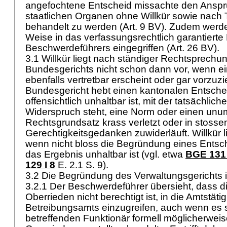
angefochtene Entscheid missachte den Anspr
staatlichen Organen ohne Willkür sowie nach
behandelt zu werden (
Art. 9 BV
). Zudem werde
Weise in das verfassungsrechtlich garantiert
Beschwerdeführers eingegriffen (
Art. 26 BV
).
3.1 Willkür liegt nach ständiger Rechtsprechu
Bundesgerichts nicht schon dann vor, wenn e
ebenfalls vertretbar erscheint oder gar vorzu
Bundesgericht hebt einen kantonalen Entschei
offensichtlich unhaltbar ist, mit der tatsächlich
Widerspruch steht, eine Norm oder einen unum
Rechtsgrundsatz krass verletzt oder in stoss
Gerechtigkeitsgedanken zuwiderläuft. Willkür l
wenn nicht bloss die Begründung eines Entsc
das Ergebnis unhaltbar ist (vgl. etwa
BGE 131 
129 I 8
E. 2.1 S. 9).
3.2 Die Begründung des Verwaltungsgerichts ist
3.2.1 Der Beschwerdeführer übersieht, dass 
Oberrieden nicht berechtigt ist, in die Amtstäti
Betreibungsamts einzugreifen, auch wenn es 
betreffenden Funktionär formell möglicherwei