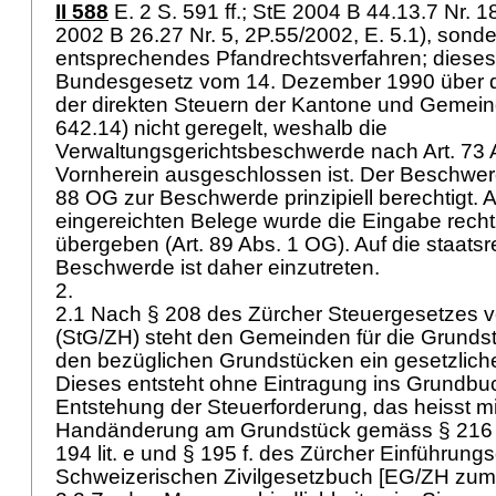
II 588
E. 2 S. 591 ff.; StE 2004 B 44.13.7 Nr. 1
2002 B 26.27
Nr. 5, 2P.55/2002, E. 5.1), sond
entsprechendes Pfandrechtsverfahren; dieses
Bundesgesetz vom 14. Dezember 1990 über d
der direkten Steuern der Kantone und Gemei
642.14) nicht geregelt, weshalb die
Verwaltungsgerichtsbeschwerde nach
Art. 73
Vornherein ausgeschlossen ist. Der Beschwer
88 OG
zur Beschwerde prinzipiell berechtigt. 
eingereichten Belege wurde die Eingabe rechtz
übergeben (
Art. 89 Abs. 1 OG
). Auf die staats
Beschwerde ist daher einzutreten.
2.
2.1 Nach § 208 des Zürcher Steuergesetzes v
(StG/ZH) steht den Gemeinden für die Grunds
den bezüglichen Grundstücken ein gesetzlich
Dieses entsteht ohne Eintragung ins Grundbuc
Entstehung der Steuerforderung, das heisst mi
Handänderung am Grundstück gemäss
§ 216
194 lit. e und § 195 f. des Zürcher Einführun
Schweizerischen Zivilgesetzbuch [EG/ZH zum