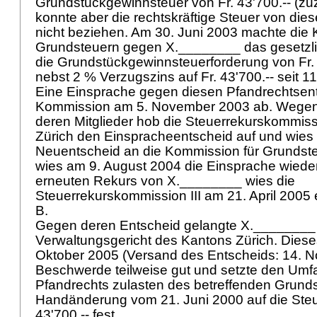
Grundstückgewinnsteuer von Fr. 43'700.-- (zuzü
konnte aber die rechtskräftige Steuer von di
nicht beziehen. Am 30. Juni 2003 machte die 
Grundsteuern gegen X.________ das gesetzli
die Grundstückgewinnsteuerforderung von Fr. 
nebst 2 % Verzugszins auf Fr. 43'700.-- seit 
Eine Einsprache gegen diesen Pfandrechtsent
Kommission am 5. November 2003 ab. Wegen
deren Mitglieder hob die Steuerrekurskommiss
Zürich den Einspracheentscheid auf und wies
Neuentscheid an die Kommission für Grundste
wies am 9. August 2004 die Einsprache wiede
erneuten Rekurs von X.________ wies die
Steuerrekurskommission III am 21. April 2005 
B.
Gegen deren Entscheid gelangte X.________
Verwaltungsgericht des Kantons Zürich. Diese
Oktober 2005 (Versand des Entscheids: 14. 
Beschwerde teilweise gut und setzte den Umf
Pfandrechts zulasten des betreffenden Grund
Handänderung vom 21. Juni 2000 auf die Steu
43'700.-- fest.