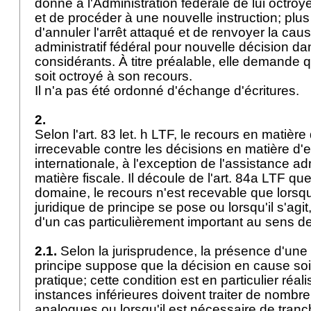
donné à l'Administration fédérale de lui octroy
et de procéder à une nouvelle instruction; plu
d'annuler l'arrêt attaqué et de renvoyer la cau
administratif fédéral pour nouvelle décision d
considérants. À titre préalable, elle demande q
soit octroyé à son recours.
Il n'a pas été ordonné d'échange d'écritures.
2.
Selon l'
art. 83 let
. h LTF, le recours en matière 
irrecevable contre les décisions en matière d'e
internationale, à l'exception de l'assistance ad
matière fiscale. Il découle de l'
art. 84a LTF
que,
domaine, le recours n'est recevable que lorsq
juridique de principe se pose ou lorsqu'il s'agit
d'un cas particulièrement important au sens de 
2.1.
Selon la jurisprudence, la présence d'une 
principe suppose que la décision en cause soi
pratique; cette condition est en particulier réal
instances inférieures doivent traiter de nomb
analogues ou lorsqu'il est nécessaire de tran