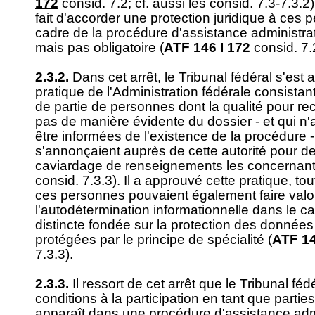
172
consid. 7.2; cf. aussi les consid. 7.3-7.3.2)
fait d'accorder une protection juridique à ces
cadre de la procédure d'assistance administrati
mais pas obligatoire (
ATF 146 I 172
consid. 7
2.3.2.
Dans cet arrêt, le Tribunal fédéral s'est 
pratique de l'Administration fédérale consistant
de partie de personnes dont la qualité pour rec
pas de manière évidente du dossier - et qui n
être informées de l'existence de la procédure -
s'annonçaient auprès de cette autorité pour d
caviardage de renseignements les concernant
consid. 7.3.3). Il a approuvé cette pratique, to
ces personnes pouvaient également faire valoir
l'autodétermination informationnelle dans le 
distincte fondée sur la protection des données 
protégées par le principe de spécialité (
ATF 14
7.3.3).
2.3.3.
Il ressort de cet arrêt que le Tribunal fé
conditions à la participation en tant que partie
apparaît dans une procédure d'assistance admin