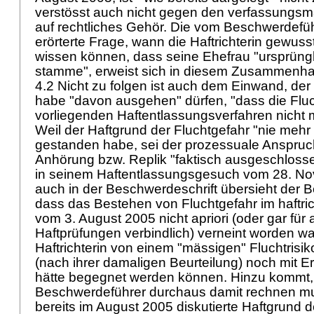
verstösst auch nicht gegen den verfassungs
auf rechtliches Gehör. Die vom Beschwerdefüh
erörterte Frage, wann die Haftrichterin gewuss
wissen können, dass seine Ehefrau "ursprün
stamme", erweist sich in diesem Zusammenhan
4.2 Nicht zu folgen ist auch dem Einwand, de
habe "davon ausgehen" dürfen, "dass die Flu
vorliegenden Haftentlassungsverfahren nicht 
Weil der Haftgrund der Fluchtgefahr "nie mehr
gestanden habe, sei der prozessuale Anspruch
Anhörung bzw. Replik "faktisch ausgeschloss
in seinem Haftentlassungsgesuch vom 28. No
auch in der Beschwerdeschrift übersieht der 
dass das Bestehen von Fluchtgefahr im haftric
vom 3. August 2005 nicht apriori (oder gar für
Haftprüfungen verbindlich) verneint worden war
Haftrichterin von einem "mässigen" Fluchtris
(nach ihrer damaligen Beurteilung) noch mit
hätte begegnet werden können. Hinzu kommt,
Beschwerdeführer durchaus damit rechnen mu
bereits im August 2005 diskutierte Haftgrund d