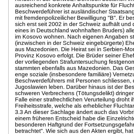
ausreichend konkrete Anhaltspunkte für Flucht
Beschwerdeführer ist ausländischer Staatsan
mit fremdenpolizeilicher Bewilligung "B". Er bes
sich erst seit 2002 in der Schweiz aufhält un
eines in Deutschland wohnhaften Bruders) al
im Kosovo wohnen. Nach eigenen Angaben s
(inzwischen in der Schweiz eingebürgerte) Ehe
aus Mazedonien. Die Heirat sei in Serbien-Mo
Provinz Kosovo erfolgt. Die Brüder seiner Eh
der vorliegenden Strafuntersuchung festgen
stammten ebenfalls aus Mazedonien. Das Gesa
enge soziale (insbesondere familiäre) Vernet
Beschwerdeführers mit Personen schliessen, 
Jugoslawien leben. Darüber hinaus ist der Be
schweren Verbrechens (Tötungsdelikt) dringen
Falle einer strafrechtlichen Verurteilung droht
Freiheitsstrafe, welche als erheblicher Fluchta
3.3 An dieser Sachlage ändert auch das Vorbri
einem früheren Entscheid habe die Einzelrichte
besonderen Haftgrund der Fortsetzungsgefah
betrachtet". Wie sich aus den Akten ergibt, hat 