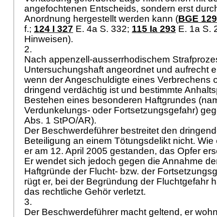
angefochtenen Entscheids, sondern erst durch
Anordnung hergestellt werden kann (
BGE 129 
f.
;
124 I 327
E. 4a S. 332;
115 Ia 293
E. 1a S. 2
Hinweisen).
2.
Nach appenzell-ausserrhodischem Strafproze
Untersuchungshaft angeordnet und aufrecht e
wenn der Angeschuldigte eines Verbrechens 
dringend verdächtig ist und bestimmte Anhalts
Bestehen eines besonderen Haftgrundes (name
Verdunkelungs- oder Fortsetzungsgefahr) geg
Abs. 1 StPO
/AR).
Der Beschwerdeführer bestreitet den dringend
Beteiligung an einem Tötungsdelikt nicht. Wie e
er am 12. April 2005 gestanden, das Opfer e
Er wendet sich jedoch gegen die Annahme de
Haftgründe der Flucht- bzw. der Fortsetzungs
rügt er, bei der Begründung der Fluchtgefahr h
das rechtliche Gehör verletzt.
3.
Der Beschwerdeführer macht geltend, er wohn