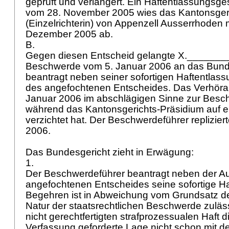
geprüft und verlängert. Ein Haftentlassungsge
vom 28. November 2005 wies das Kantonsger
(Einzelrichterin) von Appenzell Ausserrhoden 
Dezember 2005 ab.
B.
Gegen diesen Entscheid gelangte X.________ 
Beschwerde vom 5. Januar 2006 an das Bunde
beantragt neben seiner sofortigen Haftentlas
des angefochtenen Entscheides. Das Verhöram
Januar 2006 im abschlägigen Sinne zur Bes
während das Kantonsgerichts-Präsidium auf 
verzichtet hat. Der Beschwerdeführer replizier
2006.
Das Bundesgericht zieht in Erwägung:
1.
Der Beschwerdeführer beantragt neben der A
angefochtenen Entscheides seine sofortige Ha
Begehren ist in Abweichung vom Grundsatz de
Natur der staatsrechtlichen Beschwerde zuläss
nicht gerechtfertigten strafprozessualen Haft d
Verfassung geforderte Lage nicht schon mit 