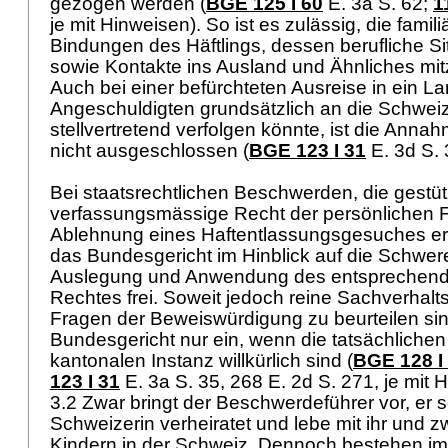
gezogen werden (
BGE 125 I 60
E. 3a S. 62;
1
je mit Hinweisen). So ist es zulässig, die famil
Bindungen des Häftlings, dessen berufliche S
sowie Kontakte ins Ausland und Ähnliches mit
Auch bei einer befürchteten Ausreise in ein L
Angeschuldigten grundsätzlich an die Schweiz
stellvertretend verfolgen könnte, ist die Anna
nicht ausgeschlossen (
BGE 123 I 31
E. 3d S. 3
Bei staatsrechtlichen Beschwerden, die gestüt
verfassungsmässige Recht der persönlichen F
Ablehnung eines Haftentlassungsgesuches er
das Bundesgericht im Hinblick auf die Schwere
Auslegung und Anwendung des entsprechend
Rechtes frei. Soweit jedoch reine Sachverhalt
Fragen der Beweiswürdigung zu beurteilen sind
Bundesgericht nur ein, wenn die tatsächlichen
kantonalen Instanz willkürlich sind (
BGE 128 I
123 I 31
E. 3a S. 35, 268 E. 2d S. 271, je mit 
3.2 Zwar bringt der Beschwerdeführer vor, er se
Schweizerin verheiratet und lebe mit ihr und
Kindern in der Schweiz. Dennoch bestehen im 