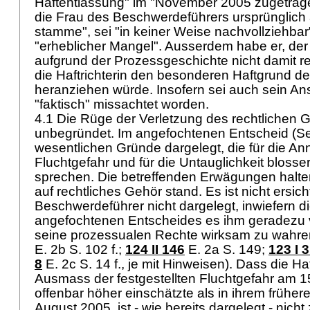
Haftentlassung" im "November 2005 zugetrag
die Frau des Beschwerdeführers ursprünglic
stamme", sei "in keiner Weise nachvollziehbar"
"erheblicher Mangel". Ausserdem habe er, de
aufgrund der Prozessgeschichte nicht damit 
die Haftrichterin den besonderen Haftgrund de
heranziehen würde. Insofern sei auch sein An
"faktisch" missachtet worden.
4.1 Die Rüge der Verletzung des rechtlichen 
unbegründet. Im angefochtenen Entscheid (Se
wesentlichen Gründe dargelegt, die für die A
Fluchtgefahr und für die Untauglichkeit blos
sprechen. Die betreffenden Erwägungen halt
auf rechtliches Gehör stand. Es ist nicht ersic
Beschwerdeführer nicht dargelegt, inwiefern 
angefochtenen Entscheides es ihm geradezu v
seine prozessualen Rechte wirksam zu wahren
E. 2b S. 102 f.;
124 II 146
E. 2a S. 149
;
123 I 
8
E. 2c S. 14 f., je mit Hinweisen). Dass die Haf
Ausmass der festgestellten Fluchtgefahr am 
offenbar höher einschätzte als in ihrem frühe
August 2005, ist - wie bereits dargelegt - nic