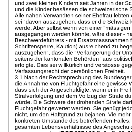
und zwei kleinen Kindern seit Jahren in der S
und die Kinder besässen die schweizerische S
Alle nahen Verwandten seiner Ehefrau lebten e
sei "davon auszugehen, dass er die Schweiz k
werde. Aber selbst wenn von einer "mässigen 
ausgegangen werden könnte, wäre dieser - na
Beschwerdeführers - mit Ersatzmassnahmen fü
Schriftensperre, Kaution) ausreichend zu beg
auszugehen", dass die "Verlängerung der Unt
seitens der kantonalen Behörden "aus politis
erfolgte. Dies sei willkürlich und verstosse ge
Verfassungsrecht der persönlichen Freiheit.
3.1 Nach der Rechtsprechung des Bundesgeric
die Annahme von Fluchtgefahr eine gewisse W
dass sich der Angeschuldigte, wenn er in Freih
Strafverfolgung und dem Vollzug der Strafe du
würde. Die Schwere der drohenden Strafe darf a
Fluchtgefahr gewertet werden. Sie genügt jedoc
nicht, um den Haftgrund zu bejahen. Vielmeh
konkreten Umstände des betreffenden Falles,
gesamten Lebensverhältnisse des Angeschuldi