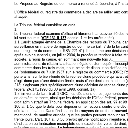
Le Préposé au Registre du commerce a renoncé à répondre, à l'inst
L'Office fédéral du registre du commerce a déclaré se rallier aux con
attaqué.
Le Tribunal fédéral considère en droit:
1.
Le Tribunal fédéral examine d'office et librement la recevabilité des r
lui sont soumis (
ATF 131 II 137
consid. 1 et les arrêts cités).
1.1 L'arrêt attaqué émane de la Chambre des recours du Tribunal cant
surveillance en matière de registre du commerce (art. 7 de la loi ca
sur le registre du commerce; RSV 221.41). Il confirme une décision
après avoir suspendu, en juillet 2004, la procédure tendant à faire réta
société, a repris la cause, en sommant une nouvelle fois X.________,
administrateurs, de rétablir la situation légale et d'en requérir l'inscri
commerce dans les trois mois, sous peine de dissolution d'office en a
de l'ordonnance du 7 juin 1937 sur le registre du commerce (ORC; RS 
porte ainsi sur le bien-fondé de la reprise d'une procédure qui avait 
s'agit donc pas d'une décision finale, mais d'une décision incidente (
213; s'agissant plus spécifiquement d'une décision de reprise d'une pr
fédéral 2A.175/1998 du 30 avril 1998, consid. 1a).
1.2 En vertu de l'
art. 5 al. 1 ORC
, les décisions et les jugements des
en dernière instance, ainsi que les décision de l'Office fédéral, peuven
droit administratif au Tribunal fédéral en application des
art. 97 et 98 
106 al. 1 OJ
que le délai pour déposer un tel recours contre une décis
dès la notification. Dans l'indication des moyens de droit se trouvant à 
mentionné, de manière erronée, que les parties peuvent recourir au T
trente jours. L'
art. 107 al. 3 OJ
prévoit qu'une notification irrégulière
d'indication ou l'indication incomplète ou inexacte des voies de droit
préjudice pour les parties. La jurisprudence a précisé que ne peut se 