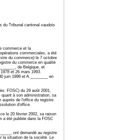
urs du Tribunal cantonal vaudois
le commerce et la
'opérations commerciales, a été
gistre du commerce) le 7 octobre
registre du commerce en qualité
________, de Belgique, et
r 1978 et 26 mars 1993.
30 juin 1998 et A.________ en
près: FOSC) du 29 août 2001,
e quant à son administration, sa
n auprès de l'office du registre
solution d'office.
ce le 20 février 2002, sa raison
on a été publiée dans la FOSC
______, ont demandé au registre
 la situation de la société. Le