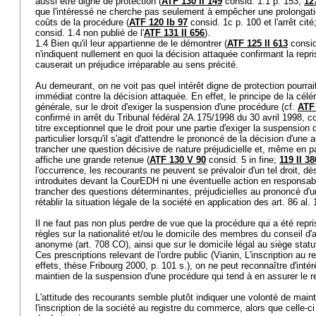
aussi être digne de protection (
ATF 130 II 149
consid. 1.1 p. 153;
12
que l'intéressé ne cherche pas seulement à empêcher une prolongat
coûts de la procédure (
ATF 120 Ib 97
consid. 1c p. 100 et l'arrêt ci
consid. 1.4 non publié de l'
ATF 131 II 656
).
1.4 Bien qu'il leur appartienne de le démontrer (
ATF 125 II 613
consid.
n'indiquent nullement en quoi la décision attaquée confirmant la repri
causerait un préjudice irréparable au sens précité.
Au demeurant, on ne voit pas quel intérêt digne de protection pourrait
immédiat contre la décision attaquée. En effet, le principe de la célé
générale, sur le droit d'exiger la suspension d'une procédure (cf.
ATF 
confirmé in arrêt du Tribunal fédéral 2A.175/1998 du 30 avril 1998, c
titre exceptionnel que le droit pour une partie d'exiger la suspension
particulier lorsqu'il s'agit d'attendre le prononcé de la décision d'une 
trancher une question décisive de nature préjudicielle et, même en pa
affiche une grande retenue (
ATF 130 V 90
consid. 5 in fine;
119 II 38
l'occurrence, les recourants ne peuvent se prévaloir d'un tel droit, dè
introduites devant la CourEDH ni une éventuelle action en responsabi
trancher des questions déterminantes, préjudicielles au prononcé d
rétablir la situation légale de la société en application des
art. 86 al
Il ne faut pas non plus perdre de vue que la procédure qui a été repris
règles sur la nationalité et/ou le domicile des membres du conseil d'
anonyme (
art. 708 CO
), ainsi que sur le domicile légal au siège statut
Ces prescriptions relevant de l'ordre public (Vianin, L'inscription au
effets, thèse Fribourg 2000, p. 101 s.), on ne peut reconnaître d'intér
maintien de la suspension d'une procédure qui tend à en assurer le 
L'attitude des recourants semble plutôt indiquer une volonté de main
l'inscription de la société au registre du commerce, alors que celle-