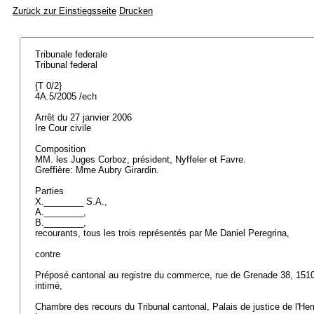
Zurück zur Einstiegsseite
Drucken
Tribunale federale
Tribunal federal
{T 0/2}
4A.5/2005 /ech
Arrêt du 27 janvier 2006
Ire Cour civile
Composition
MM. les Juges Corboz, président, Nyffeler et Favre.
Greffière: Mme Aubry Girardin.
Parties
X.________ S.A.,
A.________,
B.________,
recourants, tous les trois représentés par Me Daniel Peregrina,
contre
Préposé cantonal au registre du commerce, rue de Grenade 38, 15
intimé,
Chambre des recours du Tribunal cantonal, Palais de justice de l'Her