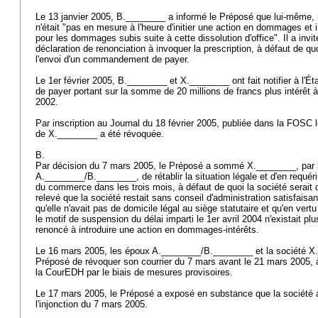
Le 13 janvier 2005, B.________ a informé le Préposé que lui-même,
n'était "pas en mesure à l'heure d'initier une action en dommages et i
pour les dommages subis suite à cette dissolution d'office". Il a invi
déclaration de renonciation à invoquer la prescription, à défaut de quoi
l'envoi d'un commandement de payer.
Le 1er février 2005, B.________ et X.________ ont fait notifier à l
de payer portant sur la somme de 20 millions de francs plus intérêt à 
2002.
Par inscription au Journal du 18 février 2005, publiée dans la FOSC le
de X.________ a été révoquée.
B.
Par décision du 7 mars 2005, le Préposé a sommé X.________, par l
A.________/B.________, de rétablir la situation légale et d'en requérir
du commerce dans les trois mois, à défaut de quoi la société serait
relevé que la société restait sans conseil d'administration satisfaisan
qu'elle n'avait pas de domicile légal au siège statutaire et qu'en vertu
le motif de suspension du délai imparti le 1er avril 2004 n'existait plu
renoncé à introduire une action en dommages-intérêts.
Le 16 mars 2005, les époux A.________/B.________ et la société 
Préposé de révoquer son courrier du 7 mars avant le 21 mars 2005, à 
la CourEDH par le biais de mesures provisoires.
Le 17 mars 2005, le Préposé a exposé en substance que la société 
l'injonction du 7 mars 2005.