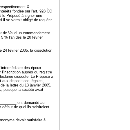
 respectivement X.________,
ntérêts fondée sur l'
art. 928 CO
té le Préposé à signer une
 il se verrait obligé de requérir
'État de Vaud un commandement
5 % l'an dès le 20 février
 24 février 2005, la dissolution
'intermédiaire des époux
 l'inscription auprès du registre
 déclarée dissoute. Le Préposé a
t aux dispositions légales,
 de la lettre du 13 janvier 2005,
s, puisque la société avait
X.________ ont demandé au
défaut de quoi ils saisiraient
anonyme devait satisfaire à