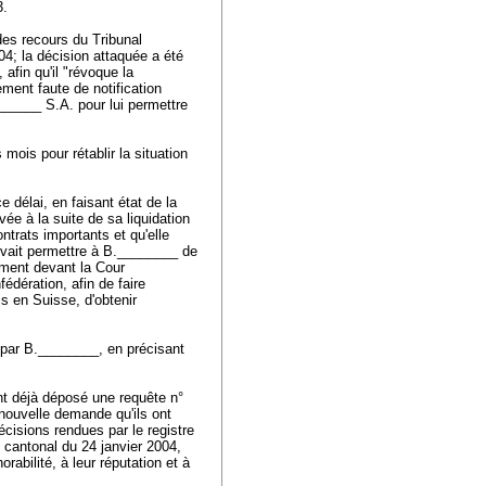
3.
es recours du Tribunal
04; la décision attaquée a été
afin qu'il "révoque la
ement faute de notification
______ S.A. pour lui permettre
mois pour rétablir la situation
délai, en faisant état de la
uvée à la suite de sa liquidation
ontrats importants et qu'elle
devait permettre à B.________ de
ement devant la Cour
dération, afin de faire
is en Suisse, d'obtenir
e par B.________, en précisant
t déjà déposé une requête n°
 nouvelle demande qu'ils ont
écisions rendues par le registre
l cantonal du 24 janvier 2004,
orabilité, à leur réputation et à