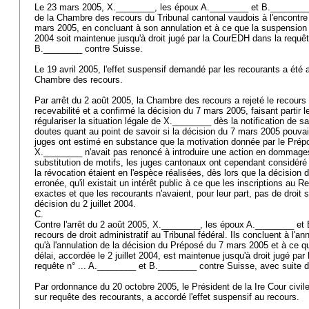
Le 23 mars 2005, X.________, les époux A.________ et B.________
de la Chambre des recours du Tribunal cantonal vaudois à l'encontre
mars 2005, en concluant à son annulation et à ce que la suspension d
2004 soit maintenue jusqu'à droit jugé par la CourEDH dans la requêt
B.________ contre Suisse.
Le 19 avril 2005, l'effet suspensif demandé par les recourants a été 
Chambre des recours.
Par arrêt du 2 août 2005, la Chambre des recours a rejeté le recour
recevabilité et a confirmé la décision du 7 mars 2005, faisant partir l
régulariser la situation légale de X.________ dès la notification de 
doutes quant au point de savoir si la décision du 7 mars 2005 pouvait 
juges ont estimé en substance que la motivation donnée par le Prépo
X.________ n'avait pas renoncé à introduire une action en dommages
substitution de motifs, les juges cantonaux ont cependant considéré
la révocation étaient en l'espèce réalisées, dès lors que la décision d
erronée, qu'il existait un intérêt public à ce que les inscriptions au
exactes et que les recourants n'avaient, pour leur part, pas de droit s
décision du 2 juillet 2004.
C.
Contre l'arrêt du 2 août 2005, X.________, les époux A.________ et 
recours de droit administratif au Tribunal fédéral. Ils concluent à l'ann
qu'à l'annulation de la décision du Préposé du 7 mars 2005 et à ce qu'
délai, accordée le 2 juillet 2004, est maintenue jusqu'à droit jugé pa
requête n° ... A.________ et B.________ contre Suisse, avec suite d
Par ordonnance du 20 octobre 2005, le Président de la Ire Cour civile
sur requête des recourants, a accordé l'effet suspensif au recours.