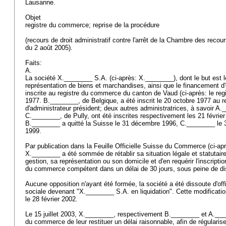
Lausanne.
Objet
registre du commerce; reprise de la procédure
(recours de droit administratif contre l'arrêt de la Chambre des reco
du 2 août 2005).
Faits:
A.
La société X.________ S.A. (ci-après: X.________), dont le but est 
représentation de biens et marchandises, ainsi que le financement d
inscrite au registre du commerce du canton de Vaud (ci-après: le re
1977. B.________, de Belgique, a été inscrit le 20 octobre 1977 au 
d'administrateur président; deux autres administratrices, à savoir A.
C.________, de Pully, ont été inscrites respectivement les 21 févrie
B.________ a quitté la Suisse le 31 décembre 1996, C.________ le 
1999.
Par publication dans la Feuille Officielle Suisse du Commerce (ci-a
X.________ a été sommée de rétablir sa situation légale et statutair
gestion, sa représentation ou son domicile et d'en requérir l'inscriptio
du commerce compétent dans un délai de 30 jours, sous peine de dis
Aucune opposition n'ayant été formée, la société a été dissoute d'offi
sociale devenant "X.________ S.A. en liquidation". Cette modificati
le 28 février 2002.
Le 15 juillet 2003, X.________, respectivement B.________ et A.__
du commerce de leur restituer un délai raisonnable, afin de régulariser