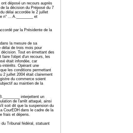
 ont déposé un recours auprès
 de la décision du Préposé du 7
u délai accordée le 2 juillet
e n° ... A.________ et
accordé par la Présidente de la
s dans la mesure de sa
e délai de trois mois pour
sa décision. Tout en émettant des
faire l'objet d'un recours, les
sé était infondée, car
-intérêts. Opérant une
 que les conditions permettant
u 2 juillet 2004 était clairement
 Registre du commerce soient
ubjectif au maintien de la
B.________ interjettent un
ulation de l'arrêt attaqué, ainsi
il soit dit que la suspension du
r la CourEDH dans le cadre de la
e frais et dépens.
 du Tribunal fédéral, statuant