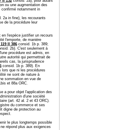
7 II 132
consid. 2a), pour autant
ion ou une augmentation des
té; confirmé notamment in
 2a in fine), les recourants
se de la procédure leur
 en l'espèce justifier un recours
rité l'emporte, de manière
119 II 386
consid. 1b p. 389;
onsid. 2b). C'est seulement à
 d'une procédure est admis, en
autre autorité qui permettrait de
reils cas, la jurisprudence
6
consid. 1b p. 389). En
s lors que ni les procédures
lité ne sont de nature à
'une sommation en vue de
. 1bis et 88a ORC
.
e a pour objet l'application des
administration d'une société
aire (
art. 42 al. 2 et 43 ORC
).
 registre du commerce et ses
êt digne de protection au
respect.
tenir le plus longtemps possible
ci ne répond plus aux exigences