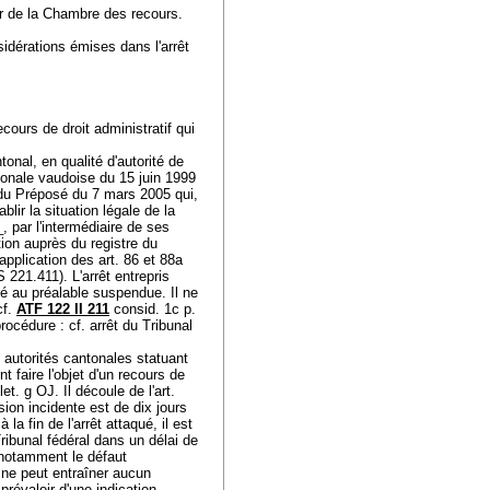
ar de la Chambre des recours.
sidérations émises dans l'arrêt
ecours de droit administratif qui
onal, en qualité d'autorité de
ntonale vaudoise du 15 juin 1999
 du Préposé du 7 mars 2005 qui,
blir la situation légale de la
 par l'intermédiaire de ses
ption auprès du registre du
pplication des art. 86 et 88a
221.411). L'arrêt entrepris
été au préalable suspendue. Il ne
cf.
ATF 122 II 211
consid. 1c p.
océdure : cf. arrêt du Tribunal
 autorités cantonales statuant
t faire l'objet d'un recours de
let
. g OJ. Il découle de l'
art.
ion incidente est de dix jours
la fin de l'arrêt attaqué, il est
ribunal fédéral dans un délai de
, notamment le défaut
, ne peut entraîner aucun
prévaloir d'une indication