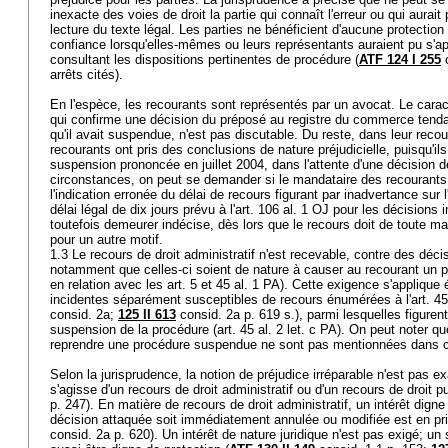
inexacte des voies de droit la partie qui connaît l'erreur ou qui aurait
lecture du texte légal. Les parties ne bénéficient d'aucune protection
confiance lorsqu'elles-mêmes ou leurs représentants auraient pu s'a
consultant les dispositions pertinentes de procédure (
ATF 124 I 255
c
arrêts cités).
En l'espèce, les recourants sont représentés par un avocat. Le caractè
qui confirme une décision du préposé au registre du commerce tenda
qu'il avait suspendue, n'est pas discutable. Du reste, dans leur recou
recourants ont pris des conclusions de nature préjudicielle, puisqu'i
suspension prononcée en juillet 2004, dans l'attente d'une décision
circonstances, on peut se demander si le mandataire des recourants 
l'indication erronée du délai de recours figurant par inadvertance sur l
délai légal de dix jours prévu à l'
art. 106 al. 1 OJ
pour les décisions i
toutefois demeurer indécise, dès lors que le recours doit de toute ma
pour un autre motif.
1.3 Le recours de droit administratif n'est recevable, contre des déci
notamment que celles-ci soient de nature à causer au recourant un pr
en relation avec les
art. 5 et 45 al. 1 PA
). Cette exigence s'applique
incidentes séparément susceptibles de recours énumérées à l'
art. 4
consid. 2a;
125 II 613
consid. 2a p. 619 s.), parmi lesquelles figurent
suspension de la procédure (
art. 45 al. 2 let
. c PA). On peut noter qu
reprendre une procédure suspendue ne sont pas mentionnées dans ce
Selon la jurisprudence, la notion de préjudice irréparable n'est pas 
s'agisse d'un recours de droit administratif ou d'un recours de droit pu
p. 247). En matière de recours de droit administratif, un intérêt digne
décision attaquée soit immédiatement annulée ou modifiée est en prin
consid. 2a p. 620). Un intérêt de nature juridique n'est pas exigé; u