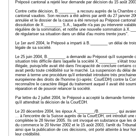
Préposé cantonal a rejeté leur demande par décision du 15 août 200
Contre cette décision, B.________ a recouru auprès de la Chambre d
cantonal vaudois. Son recours a été admis par arrêt du 27 janvier 20
annulée et le dossier de la cause a été renvoyé au Préposé cantonal, 
dissolution de X.________ S.A., laquelle n'a pas pu intervenir valabl
régulière de la sommation, et notifie une nouvelle sommation à X.__
de régulariser sa situation dans un délai d'au moins trente jours".
Le 1er avril 2004, le Préposé a imparti à B.________ un délai de trois 
légale de sa société.
Le 25 juin 2004, B.________ a demandé au Préposé qu'il suspende ce 
situation très difficile dans laquelle la société X.________ s'était tro
illégale, puisqu'elle avait été dans l'incapacité de conclure certains c
avait perdu toute crédibilité sur le marché. La suspension du délai 
mener à terme une procédure qu'il entendait introduire très prochain
européenne des droits de l'homme (ci-après: CourEDH) contre la Confé
reconnaître le caractère illégal du traitement auquel il avait été soum
réparation et de pouvoir relancer la société.
Par lettre du 2 juillet 2004, le Préposé a accepté la demande formé
qu'il attendrait la décision de la CourEDH.
Le 20 décembre 2004, les époux A.________/B.________, qui avaien
... à l'encontre de la Suisse auprès de la CourEDH, ont introduit une
complétée le 28 février 2005. Ils ont invoqué en substance que les d
du commerce le 20 février 2002 et le 15 août 2003, l'arrêt du Tribuna
ainsi que la publication de ces décisions, ont porté atteinte à leur hon
leur crédibilité.