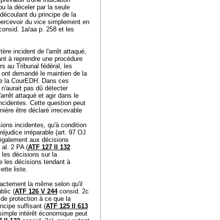
 pu la déceler par la seule
 découlant du principe de la
percevoir du vice simplement en
onsid. 1a/aa p. 258 et les
re incident de l'arrêt attaqué,
nt à reprendre une procédure
rs au Tribunal fédéral, les
ls ont demandé le maintien de la
 de la CourEDH. Dans ces
n'aurait pas dû détecter
'arrêt attaqué et agir dans le
ncidentes. Cette question peut
nière être déclaré irrecevable
sions incidentes, qu'à condition
éjudice irréparable (
art. 97 OJ
 également aux décisions
5 al. 2 PA
(
ATF 127 II 132
 les décisions sur la
e les décisions tendant à
tte liste.
exactement la même selon qu'il
blic (
ATF 126 V 244
consid. 2c
 de protection à ce que la
cipe suffisant (
ATF 125 II 613
n simple intérêt économique peut