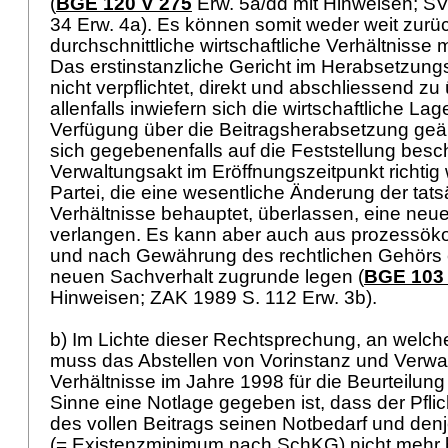
(
BGE 120 V 275
Erw. 5a/dd mit Hinweisen; S
34 Erw. 4a). Es können somit weder weit zurü
durchschnittliche wirtschaftliche Verhältniss
Das erstinstanzliche Gericht im Herabsetzung
nicht verpflichtet, direkt und abschliessend z
allenfalls inwiefern sich die wirtschaftliche Lag
Verfügung über die Beitragsherabsetzung geä
sich gegebenenfalls auf die Feststellung bes
Verwaltungsakt im Eröffnungszeitpunkt richtig 
Partei, die eine wesentliche Änderung der tat
Verhältnisse behauptet, überlassen, eine neu
verlangen. Es kann aber auch aus prozessö
und nach Gewährung des rechtlichen Gehörs
neuen Sachverhalt zugrunde legen (
BGE 103 
Hinweisen; ZAK 1989 S. 112 Erw. 3b).
b) Im Lichte dieser Rechtsprechung, an welcher
muss das Abstellen von Vorinstanz und Verwal
Verhältnisse im Jahre 1998 für die Beurteilung
Sinne eine Notlage gegeben ist, dass der Pfli
des vollen Beitrags seinen Notbedarf und denj
(= Existenzminimum nach SchKG) nicht mehr b