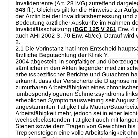
Invalidenrente (
Art. 28 IVG
) zutreffend dargele
343
ff.). Gleiches gilt für die Hinweise zur Au
der Ärztin bei der Invaliditätsbemessung und
Bedeutung ärztlicher Auskünfte im Rahmen de
Invaliditätsschätzung (
BGE 125 V 261
Erw. 4 m
auch AHI 2002 S. 70 Erw. 4b/cc). Darauf wird
2.
2.1 Die Vorinstanz hat ihren Entscheid hauptsä
ärztliche Begutachtung der Klinik Y.________
2004 abgestellt. In sorgfältiger und überzeu
sämtlicher in den Akten liegender medizinisch
arbeitsspezifischer Berichte und Gutachten hat
erkannt, dass der Versicherte die Diagnose m
zumutbaren Arbeitsfähigkeit eines chronische
lumbospondylogenen Schmerzsyndroms links 
erheblichen Symptomausweitung seit August 2
angestammten Tätigkeit als Maurer/Bauarbeit
Arbeitsfähigkeit mehr, jedoch sei in einer leich
wechselbelastenden Tätigkeit auch mit länge
Stehen sowie dem Tragen von Gewichten bis 
Treppensteigen eine volle Arbeitsfähigkeit o