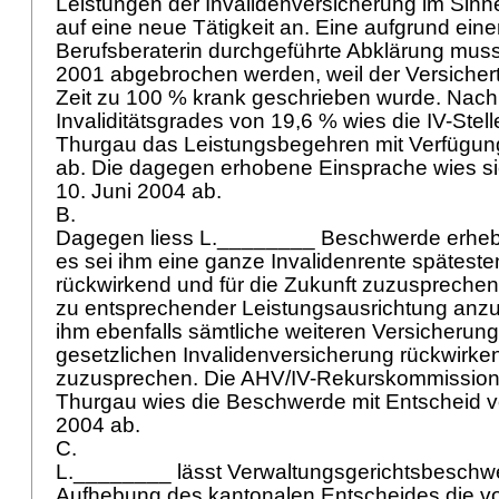
Leistungen der Invalidenversicherung im Sin
auf eine neue Tätigkeit an. Eine aufgrund ein
Berufsberaterin durchgeführte Abklärung mus
2001 abgebrochen werden, weil der Versicher
Zeit zu 100 % krank geschrieben wurde. Nach 
Invaliditätsgrades von 19,6 % wies die IV-Stel
Thurgau das Leistungsbegehren mit Verfügun
ab. Die dagegen erhobene Einsprache wies si
10. Juni 2004 ab.
B.
Dagegen liess L.________ Beschwerde erheb
es sei ihm eine ganze Invalidenrente spätest
rückwirkend und für die Zukunft zuzusprechen.
zu entsprechender Leistungsausrichtung anz
ihm ebenfalls sämtliche weiteren Versicherun
gesetzlichen Invalidenversicherung rückwirken
zuzusprechen. Die AHV/IV-Rekurskommission
Thurgau wies die Beschwerde mit Entscheid 
2004 ab.
C.
L.________ lässt Verwaltungsgerichtsbeschwe
Aufhebung des kantonalen Entscheides die vo