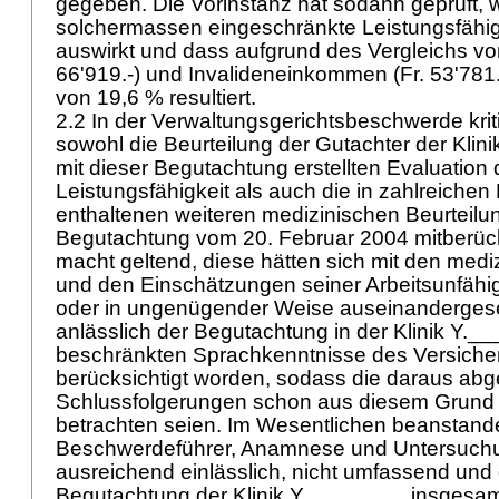
gegeben. Die Vorinstanz hat sodann geprüft, w
solchermassen eingeschränkte Leistungsfähigk
auswirkt und dass aufgrund des Vergleichs von
66'919.-) und Invalideneinkommen (Fr. 53'781.-
von 19,6 % resultiert.
2.2 In der Verwaltungsgerichtsbeschwerde kriti
sowohl die Beurteilung der Gutachter der Klin
mit dieser Begutachtung erstellten Evaluation 
Leistungsfähigkeit als auch die in zahlreichen
enthaltenen weiteren medizinischen Beurteilun
Begutachtung vom 20. Februar 2004 mitberück
macht geltend, diese hätten sich mit den med
und den Einschätzungen seiner Arbeitsunfähig
oder in ungenügender Weise auseinandergese
anlässlich der Begutachtung in der Klinik Y._
beschränkten Sprachkenntnisse des Versicher
berücksichtigt worden, sodass die daraus abge
Schlussfolgerungen schon aus diesem Grund 
betrachten seien. Im Wesentlichen beanstande
Beschwerdeführer, Anamnese und Untersuchu
ausreichend einlässlich, nicht umfassend und 
Begutachtung der Klinik Y.________ insgesamt 