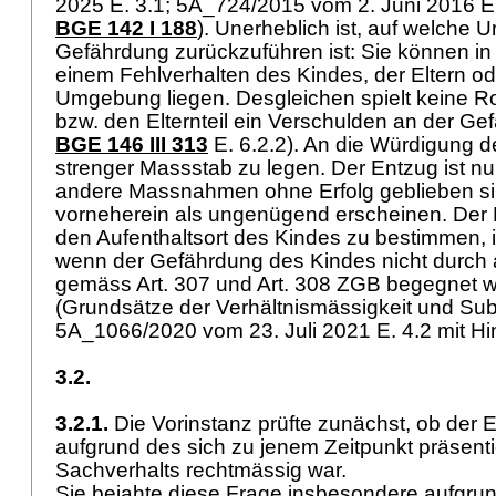
2025 E. 3.1; 5A_724/2015 vom 2. Juni 2016 E. 6
BGE 142 I 188
). Unerheblich ist, auf welche 
Gefährdung zurückzuführen ist: Sie können i
einem Fehlverhalten des Kindes, der Eltern od
Umgebung liegen. Desgleichen spielt keine Rol
bzw. den Elternteil ein Verschulden an der Gefäh
BGE 146 III 313
E. 6.2.2). An die Würdigung d
strenger Massstab zu legen. Der Entzug ist nu
andere Massnahmen ohne Erfolg geblieben si
vorneherein als ungenügend erscheinen. Der 
den Aufenthaltsort des Kindes zu bestimmen, is
wenn der Gefährdung des Kindes nicht durc
gemäss
Art. 307 und
Art. 308 ZGB
begegnet w
(Grundsätze der Verhältnismässigkeit und Subsid
5A_1066/2020 vom 23. Juli 2021 E. 4.2 mit H
3.2.
3.2.1.
Die Vorinstanz prüfte zunächst, ob der
aufgrund des sich zu jenem Zeitpunkt präsent
Sachverhalts rechtmässig war.
Sie bejahte diese Frage insbesondere aufgru