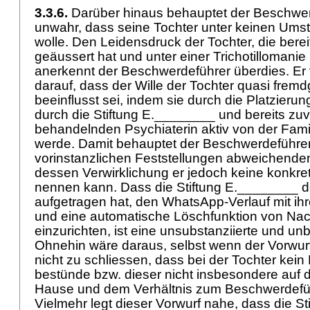
3.3.6.
Darüber hinaus behauptet der Beschwerd
unwahr, dass seine Tochter unter keinen Um
wolle. Den Leidensdruck der Tochter, die bere
geäussert hat und unter einer Trichotillomanie le
anerkennt der Beschwerdeführer überdies. Er v
darauf, dass der Wille der Tochter quasi fremd
beeinflusst sei, indem sie durch die Platzieru
durch die Stiftung E.________ und bereits zuv
behandelnden Psychiaterin aktiv von der Fami
werde. Damit behauptet der Beschwerdeführe
vorinstanzlichen Feststellungen abweichenden
dessen Verwirklichung er jedoch keine konkre
nennen kann. Dass die Stiftung E.________ d
aufgetragen hat, den WhatsApp-Verlauf mit ih
und eine automatische Löschfunktion von Nac
einzurichten, ist eine unsubstanziierte und u
Ohnehin wäre daraus, selbst wenn der Vorwurf 
nicht zu schliessen, dass bei der Tochter kei
bestünde bzw. dieser nicht insbesondere auf d
Hause und dem Verhältnis zum Beschwerdefüh
Vielmehr legt dieser Vorwurf nahe, dass die S