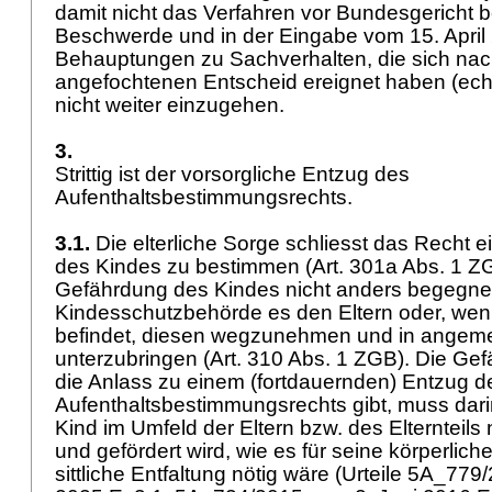
damit nicht das Verfahren vor Bundesgericht bet
Beschwerde und in der Eingabe vom 15. April
Behauptungen zu Sachverhalten, die sich na
angefochtenen Entscheid ereignet haben (echt
nicht weiter einzugehen.
3.
Strittig ist der vorsorgliche Entzug des
Aufenthaltsbestimmungsrechts.
3.1.
Die elterliche Sorge schliesst das Recht ei
des Kindes zu bestimmen (
Art. 301a Abs. 1 Z
Gefährdung des Kindes nicht anders begegnet
Kindesschutzbehörde es den Eltern oder, wenn 
befindet, diesen wegzunehmen und in angem
unterzubringen (
Art. 310 Abs. 1 ZGB
). Die Ge
die Anlass zu einem (fortdauernden) Entzug d
Aufenthaltsbestimmungsrechts gibt, muss dari
Kind im Umfeld der Eltern bzw. des Elternteils 
und gefördert wird, wie es für seine körperliche
sittliche Entfaltung nötig wäre (Urteile 5A_77