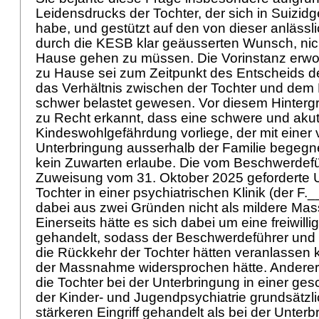
Leidensdrucks der Tochter, der sich in Suizi
habe, und gestützt auf den von dieser anlässl
durch die KESB klar geäusserten Wunsch, nic
Hause gehen zu müssen. Die Vorinstanz erwog 
zu Hause sei zum Zeitpunkt des Entscheids 
das Verhältnis zwischen der Tochter und dem
schwer belastet gewesen. Vor diesem Hinter
zu Recht erkannt, dass eine schwere und aku
Kindeswohlgefährdung vorliege, der mit einer 
Unterbringung ausserhalb der Familie begegn
kein Zuwarten erlaube. Die vom Beschwerdefüh
Zuweisung vom 31. Oktober 2025 geforderte U
Tochter in einer psychiatrischen Klinik (der F.
dabei aus zwei Gründen nicht als mildere Mas
Einerseits hätte es sich dabei um eine freiwill
gehandelt, sodass der Beschwerdeführer und d
die Rückkehr der Tochter hätten veranlassen
der Massnahme widersprochen hätte. Andererse
die Tochter bei der Unterbringung in einer ge
der Kinder- und Jugendpsychiatrie grundsätzl
stärkeren Eingriff gehandelt als bei der Unterb