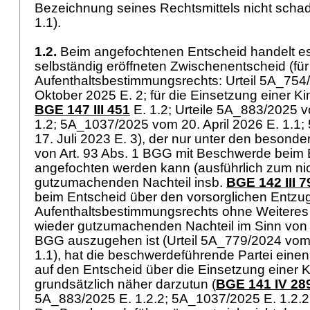
Bezeichnung seines Rechtsmittels nicht schad
1.1).
1.2.
Beim angefochtenen Entscheid handelt es
selbständig eröffneten Zwischenentscheid (fü
Aufenthaltsbestimmungsrechts: Urteil 5A_754
Oktober 2025 E. 2; für die Einsetzung einer Ki
BGE 147 III 451
E. 1.2; Urteile 5A_883/2025 v
1.2; 5A_1037/2025 vom 20. April 2026 E. 1.1
17. Juli 2023 E. 3), der nur unter den beson
von
Art. 93 Abs. 1 BGG
mit Beschwerde beim 
angefochten werden kann (ausführlich zum ni
gutzumachenden Nachteil insb.
BGE 142 III 7
beim Entscheid über den vorsorglichen Entzu
Aufenthaltsbestimmungsrechts ohne Weiteres
wieder gutzumachenden Nachteil im Sinn von
BGG
auszugehen ist (Urteil 5A_779/2024 vom
1.1), hat die beschwerdeführende Partei einen
auf den Entscheid über die Einsetzung einer 
grundsätzlich näher darzutun (
BGE 141 IV 28
5A_883/2025 E. 1.2.2; 5A_1037/2025 E. 1.2.2