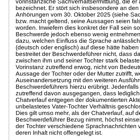
vorinstanzliche Sachverhaltsermittlung, die er 
bezeichnet. Er stört sich insbesondere an den
Anhörungen vom 30. Oktober 2025 (siehe Sach
bzw. macht geltend, seine Aussagen seien falsc
worden. Inwiefern dies konkret der Fall sein sol
Beschwerde jedoch ebenso wenig entnehmen
dazu, welchen Einfluss die Sprache anlässlic
(deutsch oder englisch) auf diese hätte haben
bestreitet der Beschwerdeführer nicht, dass da
zwischen ihm und seiner Tochter stark belastet 
Vorinstanz zutreffend erwog, nicht von Bedeut
Aussage der Tochter oder der Mutter zutrifft, 
Auseinandersetzung mit den weiteren Ausfüh
Beschwerdeführers hierzu erübrigt. Jedenfalls 
zutreffend davon ausgegangen, dass lediglic
Chatverlauf entgegen der dokumentierten Akte
unbelastetes Vater-Tochter Verhältnis geschl
Dies gilt umso mehr, als der Chatverlauf, auf 
Beschwerdeführer Bezug nimmt, höchst einseiti
der Tochter verschiedene Sprachnachrichten 
deren Inhalt nicht offengelegt ist.