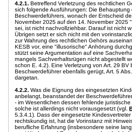
4.2.1.
Betreffend Verletzung des rechtlichen G
sich folgende Ausführungen: Die Behauptung
Beschwerdeführers, wonach der Entscheid d
November 2025 auf den 14. November 2025 "r
sei, ist nicht nachvollziehbar. Darauf ist nicht
Übrigen setzt er sich nicht mit den vorinstan
zur Wahrung des rechtlichen Gehörs auseinand
KESB vor, eine "illusorische" Anhörung durch
stützt seine Argumentation auf eine Sachverhal
mangels Sachverhaltsrügen nicht abgestellt 
schon E. 4.2). Eine Verletzung von
Art. 29 BV
b
Beschwerdeführer ebenfalls gerügt,
Art. 5 Abs
dargetan.
4.2.2.
Was die Eignung des eingesetzten Kinde
anbelangt, beanstandet der Beschwerdeführer 
- im Wesentlichen dessen fehlende juristische
solche ist allerdings nicht vorausgesetzt (vgl.
B
5.3.4.1). Dass der eingesetzte Kindesvertrete
rechtskundig ist, hat die Vorinstanz mit Hinwe
berufliche Erfahrung (insbesondere seine langj