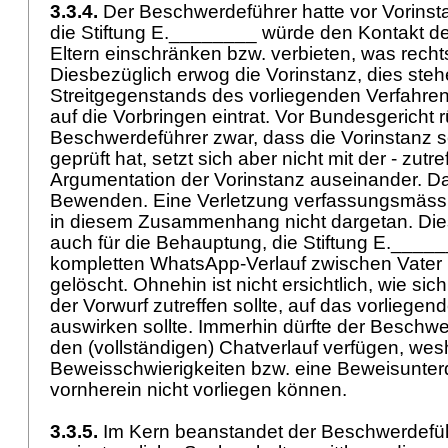
3.3.4.
Der Beschwerdeführer hatte vor Vorinst
die Stiftung E.________ würde den Kontakt de
Eltern einschränken bzw. verbieten, was rechts
Diesbezüglich erwog die Vorinstanz, dies ste
Streitgegenstands des vorliegenden Verfahren
auf die Vorbringen eintrat. Vor Bundesgericht r
Beschwerdeführer zwar, dass die Vorinstanz s
geprüft hat, setzt sich aber nicht mit der - zutr
Argumentation der Vorinstanz auseinander. Da
Bewenden. Eine Verletzung verfassungsmässi
in diesem Zusammenhang nicht dargetan. Dies
auch für die Behauptung, die Stiftung E.___
kompletten WhatsApp-Verlauf zwischen Vater 
gelöscht. Ohnehin ist nicht ersichtlich, wie sic
der Vorwurf zutreffen sollte, auf das vorliegen
auswirken sollte. Immerhin dürfte der Beschwe
den (vollständigen) Chatverlauf verfügen, we
Beweisschwierigkeiten bzw. eine Beweisunte
vornherein nicht vorliegen können.
3.3.5.
Im Kern beanstandet der Beschwerdefüh