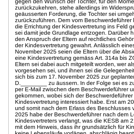
gegen den Wunsch der Tochter, für den Mome
zurückzukehren, stehe allerdings im Widerspr
geäusserten Forderung, die Tochter sei umgeh
zurückzuführen. Dem vom Beschwerdeführer 
die Errichtung der Kindesvertretung ins Feld 
sei damit jede Grundlage entzogen. Darüber 
den Anspruch der Eltern auf rechtliches Gehör
der Kindesvertretung gewahrt. Anlässlich ein
November 2025 seien die Eltern über die Absic
eine Kindesvertretung gemäss
Art. 314a bis 
Eltern sei dabei auch mitgeteilt worden, wer al
vorgesehen sei, und ihnen sei die Gelegenhe
sich bis zum 17. November 2025 zur geplante
D.________ zu äussern. In der Folge sei es 
per E-Mail zwischen dem Beschwerdeführer 
gekommen, wobei sich der Beschwerdeführer f
Kindesvertretung interessiert habe. Erst am 
und somit nach dem Erlass des Beschlusses
2025 habe der Beschwerdeführer nach dem L
Kindesvertreters verlangt, was die KESB am
mit dem Hinweis, dass ihr grundsätzlich für K
keine Lebensläufe vorlägen, abschlägig beant