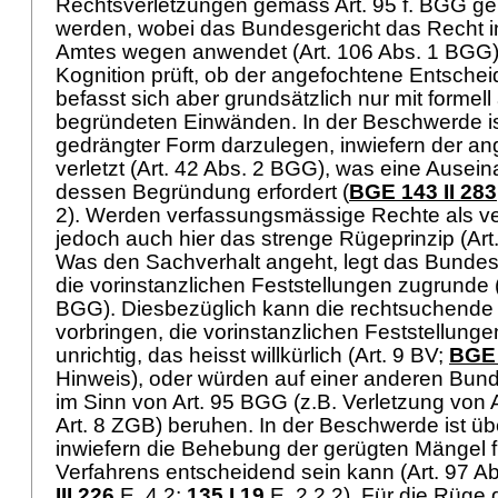
Rechtsverletzungen gemäss Art. 95 f. BGG g
werden, wobei das Bundesgericht das Recht i
Amtes wegen anwendet (
Art. 106 Abs. 1 BGG
Kognition prüft, ob der angefochtene Entscheid
befasst sich aber grundsätzlich nur mit formel
begründeten Einwänden. In der Beschwerde is
gedrängter Form darzulegen, inwiefern der an
verletzt (
Art. 42 Abs. 2 BGG
), was eine Ausein
dessen Begründung erfordert (
BGE 143 II 283
2). Werden verfassungsmässige Rechte als verl
jedoch auch hier das strenge Rügeprinzip (
Art
Was den Sachverhalt angeht, legt das Bundesg
die vorinstanzlichen Feststellungen zugrunde 
BGG
). Diesbezüglich kann die rechtsuchende 
vorbringen, die vorinstanzlichen Feststellungen
unrichtig, das heisst willkürlich (
Art. 9 BV
;
BGE 
Hinweis), oder würden auf einer anderen Bun
im Sinn von
Art. 95 BGG
(z.B. Verletzung von
Art. 8 ZGB
) beruhen. In der Beschwerde ist üb
inwiefern die Behebung der gerügten Mängel 
Verfahrens entscheidend sein kann (
Art. 97 A
III 226
E. 4.2
;
135 I 19
E. 2.2.2). Für die Rüge d