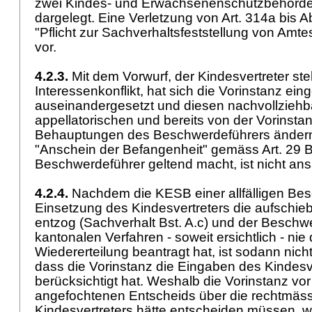
zwei Kindes- und Erwachsenenschutzbehörd
dargelegt. Eine Verletzung von
Art. 314a bis 
"Pflicht zur Sachverhaltsfeststellung von Amte
vor.
4.2.3.
Mit dem Vorwurf, der Kindesvertreter st
Interessenkonflikt, hat sich die Vorinstanz ei
auseinandergesetzt und diesen nachvollziehba
appellatorischen und bereits von der Vorinsta
Behauptungen des Beschwerdeführers ändern 
"Anschein der Befangenheit" gemäss
Art. 29 
Beschwerdeführer geltend macht, ist nicht an
4.2.4.
Nachdem die KESB einer allfälligen Be
Einsetzung des Kindesvertreters die aufschi
entzog (Sachverhalt Bst. A.c) und der Beschw
kantonalen Verfahren - soweit ersichtlich - ni
Wiedererteilung beantragt hat, ist sodann nic
dass die Vorinstanz die Eingaben des Kindesv
berücksichtigt hat. Weshalb die Vorinstanz vor
angefochtenen Entscheids über die rechtmäs
Kindesvertreters hätte entscheiden müssen, w