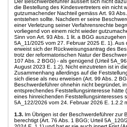
Der Beschwerdeführer äussert sich nicht dazu,
die Bestellung des Kindesvertreters ein nicht 
gutzumachender Nachteil gemäss
Art. 93 Abs.
entstehen sollte. Nachdem er seine Beschwer
einer Verletzung seiner Verfahrensrechte begrü
vorliegend von einem nicht wieder gutzumach
Sinn von
Art. 93 Abs. 1 lit. a BGG
auszugehen (v
5A_11/2025 vom 27. Februar 2025 E. 1). Aus
erweist sich der Rückweisungsantrag des Bes
trotz der reformatorischen Natur der Beschwerd
107 Abs. 2 BGG
) - als genügend (Urteil 5A_9
August 2023 E. 1.2). Nicht einzutreten ist in d
Zusammenhang allerdings auf die Feststellu
sich diese als neu erweisen (
Art. 99 Abs. 2 B
Beschwerdeführer ohnehin nicht begründet, inw
entsprechendes Feststellungsinteresse hätte 
eines hinreichenden Feststellungsinteresses s
5A_122/2026 vom 24. Februar 2026 E. 1.2.2 
1.3.
Im Übrigen ist der Beschwerdeführer zur
berechtigt (
Art. 76 Abs. 1 BGG
; Urteil 5A_120
2024 E. 1.1) und hat er sie auch innert Frist (
A