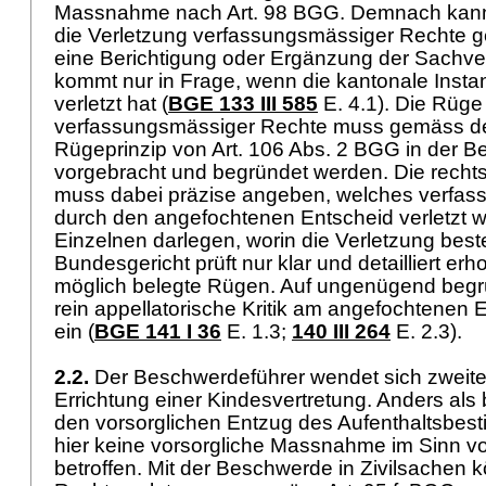
Massnahme nach
Art. 98 BGG
. Demnach kann
die Verletzung verfassungsmässiger Rechte g
eine Berichtigung oder Ergänzung der Sachver
kommt nur in Frage, wenn die kantonale Insta
verletzt hat (
BGE 133 III 585
E. 4.1). Die Rüge
verfassungsmässiger Rechte muss gemäss d
Rügeprinzip von
Art. 106 Abs. 2 BGG
in der B
vorgebracht und begründet werden. Die recht
muss dabei präzise angeben, welches verfa
durch den angefochtenen Entscheid verletzt w
Einzelnen darlegen, worin die Verletzung best
Bundesgericht prüft nur klar und detailliert e
möglich belegte Rügen. Auf ungenügend beg
rein appellatorische Kritik am angefochtenen En
ein (
BGE 141 I 36
E. 1.3;
140 III 264
E. 2.3).
2.2.
Der Beschwerdeführer wendet sich zweit
Errichtung einer Kindesvertretung. Anders als
den vorsorglichen Entzug des Aufenthaltsbest
hier keine vorsorgliche Massnahme im Sinn v
betroffen. Mit der Beschwerde in Zivilsachen