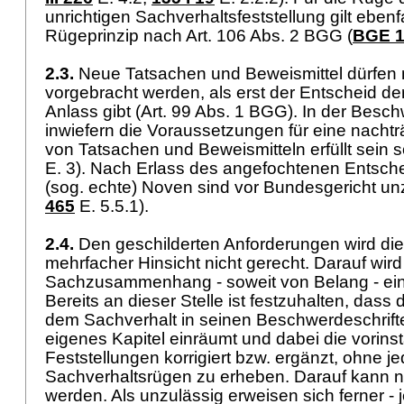
unrichtigen Sachverhaltsfeststellung gilt ebenf
Rügeprinzip nach
Art. 106 Abs. 2 BGG
(
BGE 1
2.3.
Neue Tatsachen und Beweismittel dürfen n
vorgebracht werden, als erst der Entscheid de
Anlass gibt (
Art. 99 Abs. 1 BGG
). In der Besch
inwiefern die Voraussetzungen für eine nachtr
von Tatsachen und Beweismitteln erfüllt sein so
E. 3). Nach Erlass des angefochtenen Entsch
(sog. echte) Noven sind vor Bundesgericht unz
465
E. 5.5.1).
2.4.
Den geschilderten Anforderungen wird di
mehrfacher Hinsicht nicht gerecht. Darauf wird
Sachzusammenhang - soweit von Belang - ei
Bereits an dieser Stelle ist festzuhalten, das
dem Sachverhalt in seinen Beschwerdeschrifte
eigenes Kapitel einräumt und dabei die vorins
Feststellungen korrigiert bzw. ergänzt, ohne j
Sachverhaltsrügen zu erheben. Darauf kann ni
werden. Als unzulässig erweisen sich ferner - 