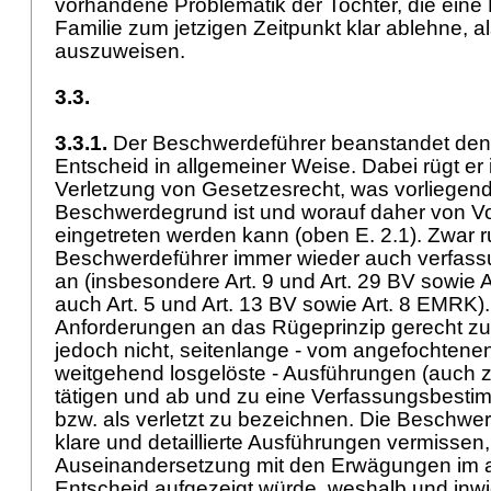
vorhandene Problematik der Tochter, die eine 
Familie zum jetzigen Zeitpunkt klar ablehne, a
auszuweisen.
3.3.
3.3.1.
Der Beschwerdeführer beanstandet den
Entscheid in allgemeiner Weise. Dabei rügt er
Verletzung von Gesetzesrecht, was vorliegend
Beschwerdegrund ist und worauf daher von Vo
eingetreten werden kann (oben E. 2.1). Zwar ru
Beschwerdeführer immer wieder auch verfas
an (insbesondere
Art. 9 und
Art. 29 BV
sowie
A
auch
Art. 5 und
Art. 13 BV
sowie
Art. 8 EMRK
)
Anforderungen an das Rügeprinzip gerecht zu
jedoch nicht, seitenlange - vom angefochtene
weitgehend losgelöste - Ausführungen (auch 
tätigen und ab und zu eine Verfassungsbest
bzw. als verletzt zu bezeichnen. Die Beschwe
klare und detaillierte Ausführungen vermissen,
Auseinandersetzung mit den Erwägungen im 
Entscheid aufgezeigt würde, weshalb und inwi