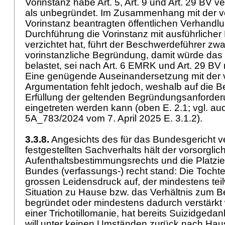
Vorinstanz habe
Art. 5,
Art. 9 und
Art. 29 BV
ver
als unbegründet. Im Zusammenhang mit der v
Vorinstanz beantragten öffentlichen Verhandlu
Durchführung die Vorinstanz mit ausführliche
verzichtet hat, führt der Beschwerdeführer zwa
vorinstanzliche Begründung, damit würde das
belastet, sei nach
Art. 6 EMRK
und
Art. 29 BV
Eine genügende Auseinandersetzung mit der v
Argumentation fehlt jedoch, weshalb auf die
Erfüllung der geltenden Begründungsanforder
eingetreten werden kann (oben E. 2.1; vgl. auc
5A_783/2024 vom 7. April 2025 E. 3.1.2).
3.3.8.
Angesichts des für das Bundesgericht ve
festgestellten Sachverhalts hält der vorsorgli
Aufenthaltsbestimmungsrechts und die Platzie
Bundes (verfassungs-) recht stand: Die Tochte
grossen Leidensdruck auf, der mindestens tei
Situation zu Hause bzw. das Verhältnis zum 
begründet oder mindestens dadurch verstärkt wi
einer Trichotillomanie, hat bereits Suizidged
will unter keinen Umständen zurück nach Haus