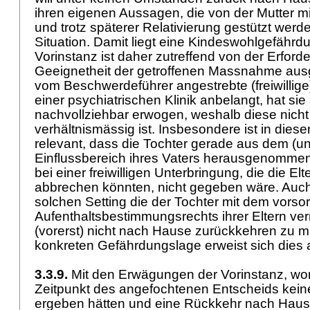
ihren eigenen Aussagen, die von der Mutter m
und trotz späterer Relativierung gestützt werd
Situation. Damit liegt eine Kindeswohlgefährdu
Vorinstanz ist daher zutreffend von der Erforde
Geeignetheit der getroffenen Massnahme au
vom Beschwerdeführer angestrebte (freiwillige
einer psychiatrischen Klinik anbelangt, hat s
nachvollziehbar erwogen, weshalb diese nicht 
verhältnismässig ist. Insbesondere ist in d
relevant, dass die Tochter gerade aus dem (un
Einflussbereich ihres Vaters herausgenommen
bei einer freiwilligen Unterbringung, die die Elt
abbrechen könnten, nicht gegeben wäre. Auch 
solchen Setting die der Tochter mit dem vorso
Aufenthaltsbestimmungsrechts ihrer Eltern verm
(vorerst) nicht nach Hause zurückkehren zu 
konkreten Gefährdungslage erweist sich dies
3.3.9.
Mit den Erwägungen der Vorinstanz, wo
Zeitpunkt des angefochtenen Entscheids kei
ergeben hätten und eine Rückkehr nach Hause