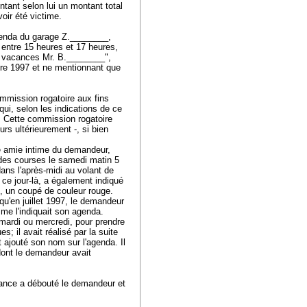
tant selon lui un montant total
avoir été victime.
agenda du garage Z.________,
7 entre 15 heures et 17 heures,
s vacances Mr. B.________",
bre 1997 et ne mentionnant que
ommission rogatoire aux fins
ui, selon les indications de ce
u. Cette commission rogatoire
eurs ultérieurement -, si bien
e amie intime du demandeur,
 des courses le samedi matin 5
dans l'après-midi au volant de
ce jour-là, a également indiqué
e, un coupé de couleur rouge.
qu'en juillet 1997, le demandeur
mme l'indiquait son agenda.
 mardi ou mercredi, pour prendre
; il avait réalisé par la suite
t ajouté son nom sur l'agenda. Il
dont le demandeur avait
stance a débouté le demandeur et