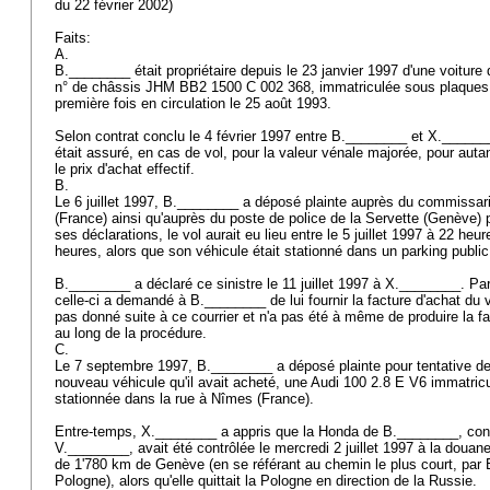
du 22 février 2002)
Faits:
A.
B.________ était propriétaire depuis le 23 janvier 1997 d'une voitur
n° de châssis JHM BB2 1500 C 002 368, immatriculée sous plaque
première fois en circulation le 25 août 1993.
Selon contrat conclu le 4 février 1997 entre B.________ et X._____
était assuré, en cas de vol, pour la valeur vénale majorée, pour auta
le prix d'achat effectif.
B.
Le 6 juillet 1997, B.________ a déposé plainte auprès du commissari
(France) ainsi qu'auprès du poste de police de la Servette (Genève) p
ses déclarations, le vol aurait eu lieu entre le 5 juillet 1997 à 22 heure
heures, alors que son véhicule était stationné dans un parking publi
B.________ a déclaré ce sinistre le 11 juillet 1997 à X.________. Par 
celle-ci a demandé à B.________ de lui fournir la facture d'achat du
pas donné suite à ce courrier et n'a pas été à même de produire la fa
au long de la procédure.
C.
Le 7 septembre 1997, B.________ a déposé plainte pour tentative de 
nouveau véhicule qu'il avait acheté, une Audi 100 2.8 E V6 immatricu
stationnée dans la rue à Nîmes (France).
Entre-temps, X.________ a appris que la Honda de B.________, cond
V.________, avait été contrôlée le mercredi 2 juillet 1997 à la douan
de 1'780 km de Genève (en se référant au chemin le plus court, par B
Pologne), alors qu'elle quittait la Pologne en direction de la Russie.