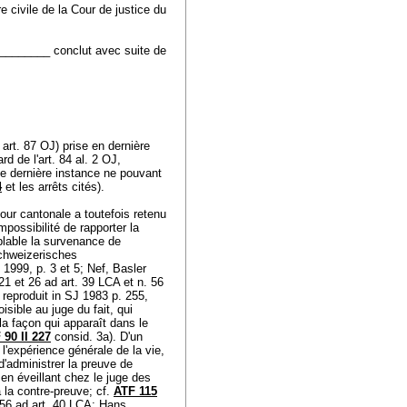
 civile de la Cour de justice du
B.________ conclut avec suite de
.
art. 87 OJ
) prise en dernière
rd de l'
art. 84 al. 2 OJ
,
 de dernière instance ne pouvant
4
et les arrêts cités).
cour cantonale a toutefois retenu
mpossibilité de rapporter la
mblable la survenance de
Schweizerisches
1999, p. 3 et 5; Nef, Basler
21 et 26 ad
art. 39 LCA
et n. 56
reproduit in SJ 1983 p. 255,
isible au juge du fait, qui
 la façon qui apparaît dans le
 90 II 227
consid. 3a). D'un
l'expérience générale de la vie,
 d'administrer la preuve de
en éveillant chez le juge des
 à la contre-preuve; cf.
ATF 115
 56 ad
art. 40 LCA
; Hans