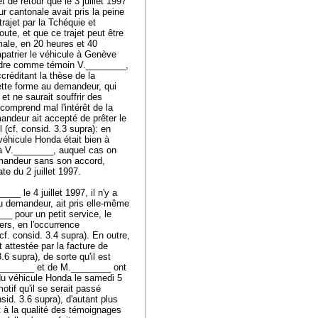
 de retour que le 3 juillet 1997
our cantonale avait pris la peine
trajet par la Tchéquie et
ute, et que ce trajet peut être
male, en 20 heures et 40
apatrier le véhicule à Genève
ntendre comme témoin V.________,
réditant la thèse de la
cette forme au demandeur, qui
t ne saurait souffrir des
n comprend mal l'intérêt de la
mandeur ait accepté de prêter le
 (cf. consid. 3.3 supra): en
véhicule Honda était bien à
té à V.________, auquel cas on
demandeur sans son accord,
te du 2 juillet 1997.
_ le 4 juillet 1997, il n'y a
 du demandeur, ait pris elle-même
_ pour un petit service, le
ers, en l'occurrence
cf. consid. 3.4 supra). En outre,
 attestée par la facture de
 supra), de sorte qu'il est
.________ et de M.________ ont
du véhicule Honda le samedi 5
otif qu'il se serait passé
sid. 3.6 supra), d'autant plus
t à la qualité des témoignages