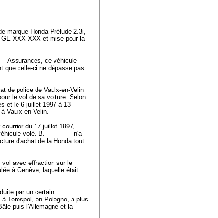
e de marque Honda Prélude 2.3i,
s GE XXX XXX et mise pour la
___ Assurances, ce véhicule
nt que celle-ci ne dépasse pas
at de police de Vaulx-en-Velin
our le vol de sa voiture. Selon
s et le 6 juillet 1997 à 13
c à Vaulx-en-Velin.
courrier du 17 juillet 1997,
 véhicule volé. B.________ n'a
cture d'achat de la Honda tout
vol avec effraction sur le
lée à Genève, laquelle était
uite par un certain
e à Terespol, en Pologne, à plus
âle puis l'Allemagne et la