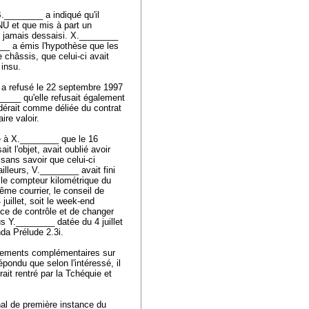
________ a indiqué qu'il
ONU et que mis à part un
ait jamais dessaisi. X.________
___ a émis l'hypothèse que les
 châssis, que celui-ci avait
 insu.
 a refusé le 22 septembre 1997
_____ qu'elle refusait également
idérait comme déliée du contrat
ire valoir.
é à X.________ que le 16
it l'objet, avait oublié avoir
sans savoir que celui-ci
illeurs, V.________ avait fini
é le compteur kilométrique du
même courrier, le conseil de
uillet, soit le week-end
ice de contrôle et de changer
eus Y.________ datée du 4 juillet
nda Prélude 2.3i.
nements complémentaires sur
pondu que selon l'intéressé, il
ait rentré par la Tchéquie et
al de première instance du