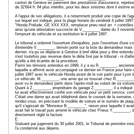
canton de Genève en paiement des prestations d'assurance, représen
de 32'664 fr. 84 plus intérêts, pour les deux sinistres dont il estime 
A l'appui de ses allégations, il a notamment produit une copie de l'
sur lequel est indiqué, pour la plage horaire du vendredi 4 juillet 199
"Honda Prélude, GE XXX XXX, remplacer pneu neuf arr. + contrôle
ainsi qu'une attestation succincte de V.________ datée du 3 novem
l'emprunt du véhicule et sa restitution le 4 juillet 1997.
Le tribunal a ordonné l'ouverture d'enquêtes, puis l'ouverture d'une c
d'entendre V.________, témoin porté sur la liste du demandeur mais q
dernier, n'a pu se déplacer à Genève à bref délai pour y être entend
n'est toutefois pas revenue dans le délai fixé par le tribunal - ni d'aill
qu'elle a été écartée de la procédure.
Parmi les témoins entendus en 1999, il y a eu R.________, ancienn
laquelle a affirmé avoir accompagné ce dernier en France pour faire
juillet 1997 avec le véhicule Honda avant de le voir partir pour Lyon 
ce véhicule. M.________, une amie qui se trouvait chez R.________ 
avoir vu le demandeur partir dans l'après-midi au volant de sa voitur
Quant à Z.________, propriétaire du garage Z.________, il a indiqué 
lui avait effectivement confié son véhicule pour un petit service, co
C'était une dame qui avait téléphoné dans le courant de la semaine,
rendez-vous, en précisant le modèle de voiture et le numéro de plaques
qu'il s'agissait de "Monsieur B.________", raison pour laquelle il avai
avait fait le travail puis amené le véhicule chez Pneus Y.________, 
directement réglé la facture.
E.
Statuant par jugement du 30 juillet 2001, le Tribunal de première in
l'a condamné aux dépens.