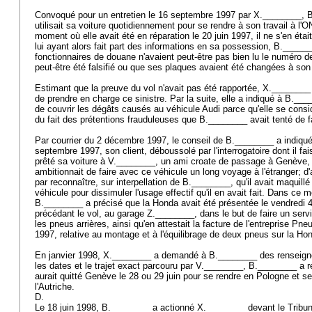
Convoqué pour un entretien le 16 septembre 1997 par X.________, B.
utilisait sa voiture quotidiennement pour se rendre à son travail à l'
moment où elle avait été en réparation le 20 juin 1997, il ne s'en ét
lui ayant alors fait part des informations en sa possession, B._____
fonctionnaires de douane n'avaient peut-être pas bien lu le numéro de
peut-être été falsifié ou que ses plaques avaient été changées à son
Estimant que la preuve du vol n'avait pas été rapportée, X.________
de prendre en charge ce sinistre. Par la suite, elle a indiqué à B.___
de couvrir les dégâts causés au véhicule Audi parce qu'elle se cons
du fait des prétentions frauduleuses que B.________ avait tenté de fa
Par courrier du 2 décembre 1997, le conseil de B.________ a indiqu
septembre 1997, son client, déboussolé par l'interrogatoire dont il faisa
prêté sa voiture à V.________, un ami croate de passage à Genève, 
ambitionnait de faire avec ce véhicule un long voyage à l'étranger; d'a
par reconnaître, sur interpellation de B.________, qu'il avait maquill
véhicule pour dissimuler l'usage effectif qu'il en avait fait. Dans ce 
B.________ a précisé que la Honda avait été présentée le vendredi 4 j
précédant le vol, au garage Z.________, dans le but de faire un serv
les pneus arrières, ainsi qu'en attestait la facture de l'entreprise Pn
1997, relative au montage et à l'équilibrage de deux pneus sur la Ho
En janvier 1998, X.________ a demandé à B.________ des renseig
les dates et le trajet exact parcouru par V.________, B.________ a ré
aurait quitté Genève le 28 ou 29 juin pour se rendre en Pologne et ser
l'Autriche.
D.
Le 18 juin 1998, B.________ a actionné X.________ devant le Tribun