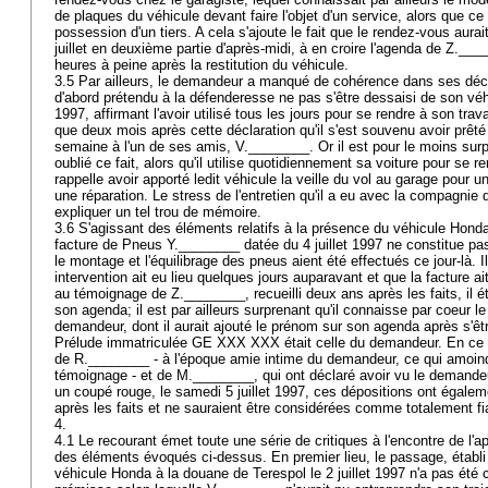
de plaques du véhicule devant faire l'objet d'un service, alors que ce
possession d'un tiers. A cela s'ajoute le fait que le rendez-vous aurai
juillet en deuxième partie d'après-midi, à en croire l'agenda de Z.__
heures à peine après la restitution du véhicule.
3.5 Par ailleurs, le demandeur a manqué de cohérence dans ses déclar
d'abord prétendu à la défenderesse ne pas s'être dessaisi de son véhic
1997, affirmant l'avoir utilisé tous les jours pour se rendre à son trava
que deux mois après cette déclaration qu'il s'est souvenu avoir prê
semaine à l'un de ses amis, V.________. Or il est pour le moins sur
oublié ce fait, alors qu'il utilise quotidiennement sa voiture pour se re
rappelle avoir apporté ledit véhicule la veille du vol au garage pour u
une réparation. Le stress de l'entretien qu'il a eu avec la compagnie
expliquer un tel trou de mémoire.
3.6 S'agissant des éléments relatifs à la présence du véhicule Honda 
facture de Pneus Y.________ datée du 4 juillet 1997 ne constitue p
le montage et l'équilibrage des pneus aient été effectués ce jour-là. Il
intervention ait eu lieu quelques jours auparavant et que la facture ait
au témoignage de Z.________, recueilli deux ans après les faits, il ét
son agenda; il est par ailleurs surprenant qu'il connaisse par coeur 
demandeur, dont il aurait ajouté le prénom sur son agenda après s'ê
Prélude immatriculée GE XXX XXX était celle du demandeur. En ce 
de R.________ - à l'époque amie intime du demandeur, ce qui amoindr
témoignage - et de M.________, qui ont déclaré avoir vu le demandeur
un coupé rouge, le samedi 5 juillet 1997, ces dépositions ont égalem
après les faits et ne sauraient être considérées comme totalement f
4.
4.1 Le recourant émet toute une série de critiques à l'encontre de l'a
des éléments évoqués ci-dessus. En premier lieu, le passage, établi
véhicule Honda à la douane de Terespol le 2 juillet 1997 n'a pas été 