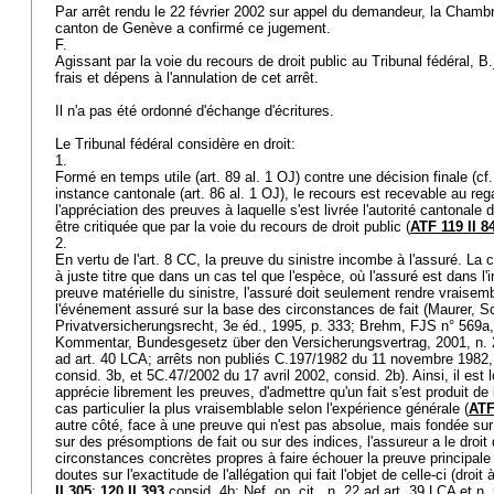
Par arrêt rendu le 22 février 2002 sur appel du demandeur, la Chambre
canton de Genève a confirmé ce jugement.
F.
Agissant par la voie du recours de droit public au Tribunal fédéral, 
frais et dépens à l'annulation de cet arrêt.
Il n'a pas été ordonné d'échange d'écritures.
Le Tribunal fédéral considère en droit:
1.
Formé en temps utile (
art. 89 al. 1 OJ
) contre une décision finale (cf
instance cantonale (
art. 86 al. 1 OJ
), le recours est recevable au rega
l'appréciation des preuves à laquelle s'est livrée l'autorité cantonale
être critiquée que par la voie du recours de droit public (
ATF 119 II 8
2.
En vertu de l'
art. 8 CC
, la preuve du sinistre incombe à l'assuré. La 
à juste titre que dans un cas tel que l'espèce, où l'assuré est dans l'i
preuve matérielle du sinistre, l'assuré doit seulement rendre vraise
l'événement assuré sur la base des circonstances de fait (Maurer, 
Privatversicherungsrecht, 3e éd., 1995, p. 333; Brehm, FJS n° 569a, 
Kommentar, Bundesgesetz über den Versicherungsvertrag, 2001, n. 
ad
art. 40 LCA
; arrêts non publiés C.197/1982 du 11 novembre 1982, 
consid. 3b, et 5C.47/2002 du 17 avril 2002, consid. 2b). Ainsi, il est lo
apprécie librement les preuves, d'admettre qu'un fait s'est produit de
cas particulier la plus vraisemblable selon l'expérience générale (
ATF
autre côté, face à une preuve qui n'est pas absolue, mais fondée sur 
sur des présomptions de fait ou sur des indices, l'assureur a le droit
circonstances concrètes propres à faire échouer la preuve principale 
doutes sur l'exactitude de l'allégation qui fait l'objet de celle-ci (droit
II 305
;
120 II 393
consid. 4b; Nef, op. cit., n. 22 ad
art. 39 LCA
et n.