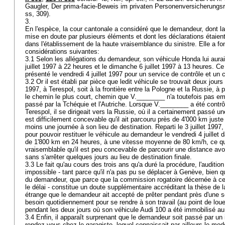
Gaugler, Der prima-facie-Beweis im privaten Personenversicherungs
ss, 309).
3.
En l'espèce, la cour cantonale a considéré que le demandeur, dont la 
mise en doute par plusieurs éléments et dont les déclarations étaie
dans l'établissement de la haute vraisemblance du sinistre. Elle a fo
considérations suivantes:
3.1 Selon les allégations du demandeur, son véhicule Honda lui aurai
juillet 1997 à 22 heures et le dimanche 6 juillet 1997 à 13 heures. C
présenté le vendredi 4 juillet 1997 pour un service de contrôle et 
3.2 Or il est établi par pièce que ledit véhicule se trouvait deux jours
1997, à Terespol, soit à la frontière entre la Pologne et la Russie, 
le chemin le plus court, chemin que V.________ n'a toutefois pas emp
passé par la Tchéquie et l'Autriche. Lorsque V.________ a été contrô
Terespol, il se dirigeait vers la Russie, où il a certainement passé une
est difficilement concevable qu'il ait parcouru près de 4'000 km juste 
moins une journée à son lieu de destination. Reparti le 3 juillet 1997
pour pouvoir restituer le véhicule au demandeur le vendredi 4 juillet d
de 1'800 km en 24 heures, à une vitesse moyenne de 80 km/h, ce qu
vraisemblable qu'il est peu concevable de parcourir une distance avoi
sans s'arrêter quelques jours au lieu de destination finale.
3.3 Le fait qu'au cours des trois ans qu'a duré la procédure, l'auditi
impossible - tant parce qu'il n'a pas pu se déplacer à Genève, bien q
du demandeur, que parce que la commission rogatoire décernée à cet
le délai - constitue un doute supplémentaire accréditant la thèse de l
étrange que le demandeur ait accepté de prêter pendant près d'une se
besoin quotidiennement pour se rendre à son travail (au point de lo
pendant les deux jours où son véhicule Audi 100 a été immobilisé 
3.4 Enfin, il apparaît surprenant que le demandeur soit passé par un 
rendez-vous chez le garagiste, lequel connaissait par ailleurs le mo