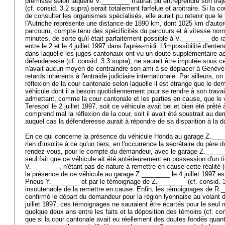
prémisse selon laquelle V.________ n'aurait pu entreprendre son trajet
(cf. consid. 3.2 supra) serait totalement farfelue et arbitraire. Si la c
de consulter les organismes spécialisés, elle aurait pu retenir que le 
l'Autriche représente une distance de 1890 km, dont 1025 km d'autoro
parcouru, compte tenu des spécificités du parcours et à vitesse nor
minutes, de sorte qu'il était parfaitement possible à V.________ de r
entre le 2 et le 4 juillet 1997 dans l'après-midi. L'impossibilité d'e
dans laquelle les juges cantonaux ont vu un doute supplémentaire acc
défenderesse (cf. consid. 3.3 supra), ne saurait être imputée sous 
n'avait aucun moyen de contraindre son ami à se déplacer à Genève e
retards inhérents à l'entraide judiciaire internationale. Par ailleurs, o
réflexion de la cour cantonale selon laquelle il est étrange que le de
véhicule dont il a besoin quotidiennement pour se rendre à son travail
admettant, comme la cour cantonale et les parties en cause, que le 
Terespol le 2 juillet 1997, soit ce véhicule avait bel et bien été prê
comprend mal la réflexion de la cour, soit il avait été soustrait au 
auquel cas la défenderesse aurait à répondre de sa disparition à la da
En ce qui concerne la présence du véhicule Honda au garage Z._______
rien d'insolite à ce qu'un tiers, en l'occurrence la secrétaire du père
rendez-vous, pour le compte du demandeur, avec le garage Z._______
seul fait que ce véhicule ait été antérieurement en possession d'un ti
V.________, n'étant pas de nature à remettre en cause cette réalité (
la présence de ce véhicule au garage Z.________ le 4 juillet 1997 est
Pneus Y.________ et par le témoignage de Z.________ (cf. consid. 3.6
insoutenable de la remettre en cause. Enfin, les témoignages de R
confirmé le départ du demandeur pour la région lyonnaise au volant 
juillet 1997; ces témoignages ne sauraient être écartés pour le seul m
quelque deux ans entre les faits et la déposition des témoins (cf. con
que si la cour cantonale avait eu réellement des doutes fondés quan