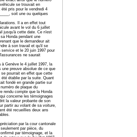
 véhicule se trouvait en
t été pris pour le vendredi 4
______, soit une ou quelques
ations. Il a en effet tout
ule avant le vol du 6 juillet
il jusqu'à cette date. Ce n'est
té sa Honda pendant une
prenant que le demandeur ait
ndre à son travail et qu'il se
n service et le 20 juin 1997 pour
 d'assurances ne saurait
à Genève le 4 juillet 1997, la
as une preuve absolue de ce que
 se pourrait en effet que cette
 été établie par la suite. Quant
ait fondé en grande partie sur
le numéro de plaque du
tre rendu compte que la Honda
qui concerne les témoignages
it la valeur probante de son
 partir au volant de sa voiture,
ent été recueillies deux ans
iables.
ppréciation par la cour cantonale
 seulement par pièce, du
confirmé par témoignage, et la