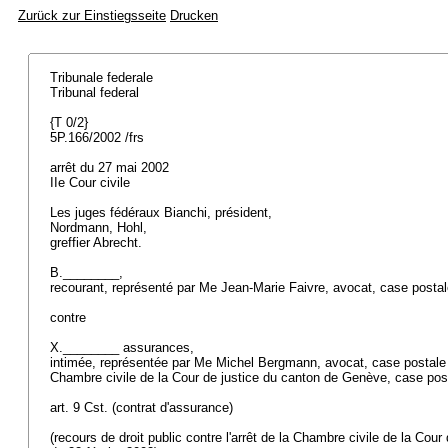
Zurück zur Einstiegsseite
Drucken
Tribunale federale
Tribunal federal
{T 0/2}
5P.166/2002 /frs
arrêt du 27 mai 2002
IIe Cour civile
Les juges fédéraux Bianchi, président,
Nordmann, Hohl,
greffier Abrecht.
B.________,
recourant, représenté par Me Jean-Marie Faivre, avocat, case post
contre
X.________ assurances,
intimée, représentée par Me Michel Bergmann, avocat, case postal
Chambre civile de la Cour de justice du canton de Genève, case po
art. 9 Cst.
(contrat d'assurance)
(recours de droit public contre l'arrêt de la Chambre civile de la Co