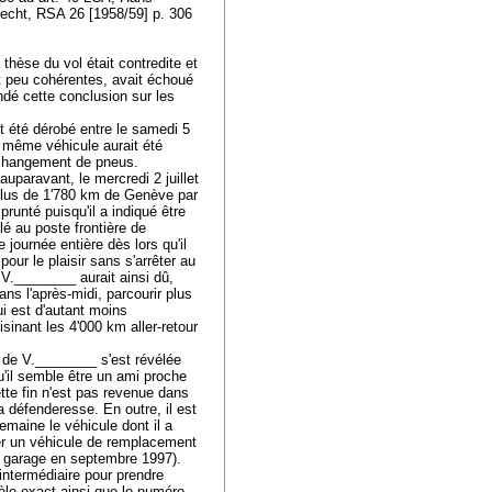
recht, RSA 26 [1958/59] p. 306
thèse du vol était contredite et
nt peu cohérentes, avait échoué
ndé cette conclusion sur les
t été dérobé entre le samedi 5
e même véhicule aurait été
un changement de pneus.
 auparavant, le mercredi 2 juillet
à plus de 1'780 km de Genève par
runté puisqu'il a indiqué être
lé au poste frontière de
 journée entière dès lors qu'il
pour le plaisir sans s'arrêter au
, V.________ aurait ainsi dû,
ans l'après-midi, parcourir plus
i est d'autant moins
sinant les 4'000 km aller-retour
on de V.________ s'est révélée
u'il semble être un ami proche
te fin n'est pas revenue dans
a défenderesse. En outre, il est
maine le véhicule dont il a
uer un véhicule de remplacement
au garage en septembre 1997).
intermédiaire pour prendre
dèle exact ainsi que le numéro