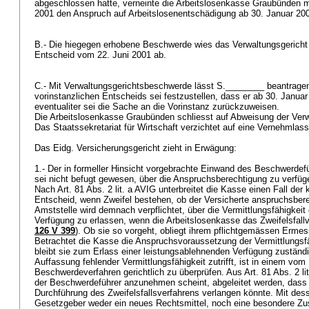
abgeschlossen hatte, verneinte die Arbeitslosenkasse Graubünden 
2001 den Anspruch auf Arbeitslosenentschädigung ab 30. Januar 200
B.- Die hiegegen erhobene Beschwerde wies das Verwaltungsgerich
Entscheid vom 22. Juni 2001 ab.
C.- Mit Verwaltungsgerichtsbeschwerde lässt S.________ beantrage
vorinstanzlichen Entscheids sei festzustellen, dass er ab 30. Januar
eventualiter sei die Sache an die Vorinstanz zurückzuweisen.
Die Arbeitslosenkasse Graubünden schliesst auf Abweisung der Ver
Das Staatssekretariat für Wirtschaft verzichtet auf eine Vernehmlas
Das Eidg. Versicherungsgericht zieht in Erwägung:
1.- Der in formeller Hinsicht vorgebrachte Einwand des Beschwerdef
sei nicht befugt gewesen, über die Anspruchsberechtigung zu verfügen
Nach
Art. 81 Abs. 2 lit. a AVIG
unterbreitet die Kasse einen Fall der
Entscheid, wenn Zweifel bestehen, ob der Versicherte anspruchsberec
Amststelle wird demnach verpflichtet, über die Vermittlungsfähigkeit 
Verfügung zu erlassen, wenn die Arbeitslosenkasse das Zweifelsfallve
126 V 399
). Ob sie so vorgeht, obliegt ihrem pflichtgemässen Erme
Betrachtet die Kasse die Anspruchsvoraussetzung der Vermittlungsfä
bleibt sie zum Erlass einer leistungsablehnenden Verfügung zuständ
Auffassung fehlender Vermittlungsfähigkeit zutrifft, ist in einem vom
Beschwerdeverfahren gerichtlich zu überprüfen. Aus
Art. 81 Abs. 2 li
der Beschwerdeführer anzunehmen scheint, abgeleitet werden, dass 
Durchführung des Zweifelsfallsverfahrens verlangen könnte. Mit des
Gesetzgeber weder ein neues Rechtsmittel, noch eine besondere Zus