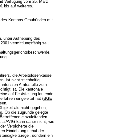
mit Verfügung vom 26. März
1 bis auf weiteres.
t des Kantons Graubünden mit
n, unter Aufhebung des
 2001 vermittlungsfähig sei;
waltungsgerichtsbeschwerde.
sung.
ührers, die Arbeitslosenkasse
, ist nicht stichhaltig.
 kantonalen Amtsstelle zum
htigt ist. Die kantonale
eine auf Feststellung lautende
rfahren eingeleitet hat (
BGE
ssen.
higkeit als nicht gegeben,
ig. Ob die zugrunde gelegte
 Betroffenen einzuleitenden
t. a AVIG
kann daher nicht, wie
der Versicherte die
sen Einrichtung schuf der
tändigkeitsregel, sondern ein