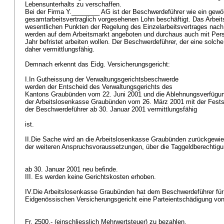
Lebensunterhalts zu verschaffen.
Bei der Firma Y.________ AG ist der Beschwerdeführer wie ein gew
gesamtarbeitsvertraglich vorgesehenen Lohn beschäftigt. Das Arbeitsv
wesentlichen Punkten der Regelung des Einzelarbeitsvertrages nac
werden auf dem Arbeitsmarkt angeboten und durchaus auch mit Perso
Jahr befristet arbeiten wollen. Der Beschwerdeführer, der eine solch
daher vermittlungsfähig.
Demnach erkennt das Eidg. Versicherungsgericht:
I.In Gutheissung der Verwaltungsgerichtsbeschwerde
werden der Entscheid des Verwaltungsgerichts des
Kantons Graubünden vom 22. Juni 2001 und die Ablehnungsverfüg
der Arbeitslosenkasse Graubünden vom 26. März 2001 mit der Fest
der Beschwerdeführer ab 30. Januar 2001 vermittlungsfähig
ist.
II.Die Sache wird an die Arbeitslosenkasse Graubünden zurückgewie
der weiteren Anspruchsvoraussetzungen, über die Taggeldberechtig
ab 30. Januar 2001 neu befinde.
III. Es werden keine Gerichtskosten erhoben.
IV.Die Arbeitslosenkasse Graubünden hat dem Beschwerdeführer für
Eidgenössischen Versicherungsgericht eine Parteientschädigung vo
Fr. 2500.- (einschliesslich Mehrwertsteuer) zu bezahlen.