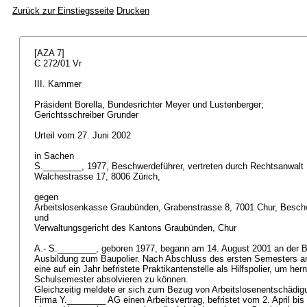
Zurück zur Einstiegsseite
Drucken
[AZA 7]
C 272/01 Vr
III. Kammer
Präsident Borella, Bundesrichter Meyer und Lustenberger;
Gerichtsschreiber Grunder
Urteil vom 27. Juni 2002
in Sachen
S.________, 1977, Beschwerdeführer, vertreten durch Rechtsanwalt
Walchestrasse 17, 8006 Zürich,
gegen
Arbeitslosenkasse Graubünden, Grabenstrasse 8, 7001 Chur, Besc
und
Verwaltungsgericht des Kantons Graubünden, Chur
A.- S.________, geboren 1977, begann am 14. August 2001 an der 
Ausbildung zum Baupolier. Nach Abschluss des ersten Semesters a
eine auf ein Jahr befristete Praktikantenstelle als Hilfspolier, um h
Schulsemester absolvieren zu können.
Gleichzeitig meldete er sich zum Bezug von Arbeitslosenentschädig
Firma Y.________ AG einen Arbeitsvertrag, befristet vom 2. April b