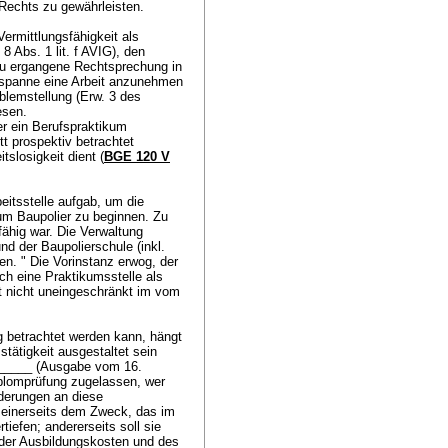
 Rechts zu gewährleisten.
Vermittlungsfähigkeit als
. 8 Abs. 1 lit. f AVIG
), den
zu ergangene Rechtsprechung in
itspanne eine Arbeit anzunehmen
blemstellung (Erw. 3 des
iesen.
er ein Berufspraktikum
itt prospektiv betrachtet
slosigkeit dient (
BGE 120 V
beitsstelle aufgab, um die
um Baupolier zu beginnen. Zu
fähig war. Die Verwaltung
nd der Baupolierschule (inkl.
n. " Die Vorinstanz erwog, der
h eine Praktikumsstelle als
t nicht uneingeschränkt im vom
g betrachtet werden kann, hängt
tätigkeit ausgestaltet sein
______ (Ausgabe vom 16.
plomprüfung zugelassen, wer
rderungen an diese
e einerseits dem Zweck, das im
efen; andererseits soll sie
g der Ausbildungskosten und des