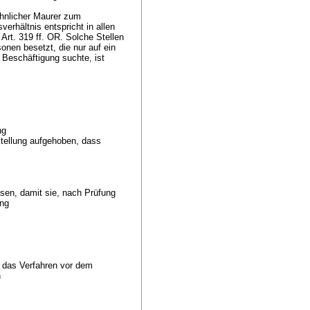
öhnlicher Maurer zum
erhältnis entspricht in allen
h
Art. 319 ff. OR
. Solche Stellen
nen besetzt, die nur auf ein
e Beschäftigung suchte, ist
ung
stellung aufgehoben, dass
sen, damit sie, nach Prüfung
ung
 das Verfahren vor dem
n