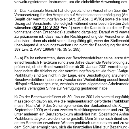
verwaltungsinternes Instrument, um die einheitliche Anwendung des
2.- Das kantonale Gericht hat die gesetzlichen Vorschriften über die 
Voraussetzung für den Anspruch auf Arbeitslosenentschädigung (
Art
Begriff der Vermittlungsfähigkeit (
Art. 15 Abs. 1 AVIG
) sowie die hie
Bezug auf Versicherte, die lediglich während einer beschränkten Ze
wünschen (
BGE 110 V 208
Erw. 1) sowie die Kasuistik zu dieser Pro
vorinstanzlichen Entscheids) zutreffend dargelegt. Darauf wird verw
Zu präzisieren ist, dass nach der Rechtsprechung der Versicherte, d
absolviert, dann als nicht vermittlungsfähig gilt, wenn der Stellenantr
überwiegend Ausbildungszwecken und nicht der Beendigung der Arbeit
387
Erw. 2; ARV 1996/97 Nr. 35 S. 195).
3.- a) Es ist unbestritten, dass der Beschwerdeführer seine letzte Ar
einschliesslich Praktikum rund zwei Jahre dauernde Weiterbildung z
prüfen ist, ob der Beschwerdeführer ab 30. Januar 2001 vermittlungs
begründete die Ablehnung der Vermittlungsfähigkeit wie folgt: "Aufgru
Praktikum) sind Sie nicht in der Lage, eine Beschäftigung anzunehme
Beschwerdeführer habe zum Zwecke der Weiterbildung ausschliesslic
Hilfspolier/Maurer gesucht, weshalb er dem allgemeinen Arbeitsmark
Gesetz verlangten Sinne zur Verfügung gestanden habe.
b) Ob der Beschwerdeführer ab 30. Januar 2001 als vermittlungsfähi
massgeblich davon ab, wie die reglementarisch geforderte Praktikums
muss. Nach Art. 9 des Schulreglementes der Baukaderschule X.__
September 1999) wird zum zweiten Ausbildungssemester und zur Di
unter anderem ein Berufspraktikum absolviert hat. Spezifische Anfo
Praktikumstätigkeit werden keine gestellt. Dem Sinne nach dient si
ersten Semester erworbene Wissen praktisch umzusetzen und zu verti
dem Schüler ermöglichen, sich die finanziellen Mittel zur Bezahlun