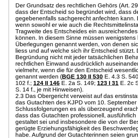
Der Grundsatz des rechtlichen Gehörs (
Art. 2
dass der Entscheid so begründet wird, dass de
gegebenenfalls sachgerecht anfechten kann. D
wenn sowohl er wie auch die Rechtsmittelinsta
Tragweite des Entscheides ein ausreichendes
können. In diesem Sinne müssen wenigstens 
Überlegungen genannt werden, von denen sich
liess und auf welche sich ihr Entscheid stützt.
Begründung nicht mit jeder tatsächlichen Be
rechtlichen Einwand ausdrücklich auseinande
vielmehr, wenn die für den Entscheid wesentl
genannt werden (
BGE 130 II 530
E. 4.3 S. 54
102 f.;
124 II 146
E. 2a S. 149
;
123 I 31
E. 2c 
S. 14 f., je mit Hinweisen).
2.3 Das Obergericht verweist auf das erstinsta
das Gutachten des KJPD vom 10. September
Schlussfolgerungen es als überzeugend eracht
dass das Gutachten professionell, ausführlic
gestaltet sei und insbesondere die von der B
gerügte Erziehungsfähigkeit des Beschwerde
habe. Aufgrund der Gutachterinnen seien grun