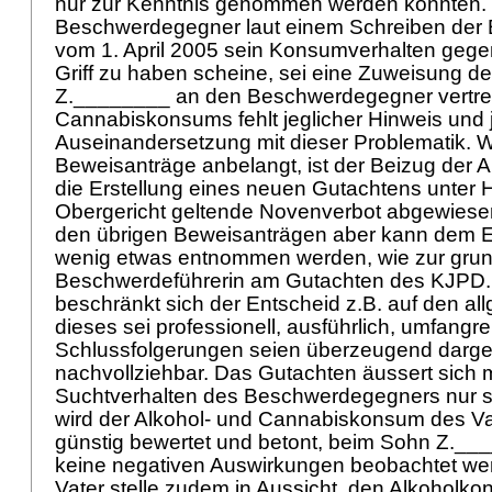
nur zur Kenntnis genommen werden könnten.
Beschwerdegegner laut einem Schreiben der 
vom 1. April 2005 sein Konsumverhalten gege
Griff zu haben scheine, sei eine Zuweisung d
Z.________ an den Beschwerdegegner vertretb
Cannabiskonsums fehlt jeglicher Hinweis und 
Auseinandersetzung mit dieser Problematik. W
Beweisanträge anbelangt, ist der Beizug der
die Erstellung eines neuen Gutachtens unter H
Obergericht geltende Novenverbot abgewiesen
den übrigen Beweisanträgen aber kann dem 
wenig etwas entnommen werden, wie zur grunds
Beschwerdeführerin am Gutachten des KJPD.
beschränkt sich der Entscheid z.B. auf den al
dieses sei professionell, ausführlich, umfangre
Schlussfolgerungen seien überzeugend darge
nachvollziehbar. Das Gutachten äussert sich 
Suchtverhalten des Beschwerdegegners nur se
wird der Alkohol- und Cannabiskonsum des Va
günstig bewertet und betont, beim Sohn Z.__
keine negativen Auswirkungen beobachtet we
Vater stelle zudem in Aussicht, den Alkoholk