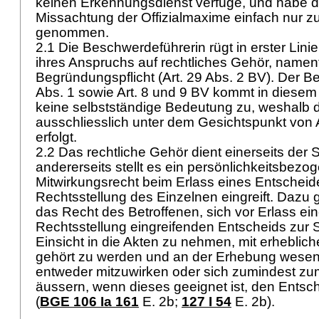
keinen Erkennungsdienst verfüge, und habe di
Missachtung der Offizialmaxime einfach nur z
genommen.
2.1 Die Beschwerdeführerin rügt in erster Lini
ihres Anspruchs auf rechtliches Gehör, nament
Begründungspflicht (
Art. 29 Abs. 2 BV
). Der B
Abs. 1 sowie
Art. 8 und 9 BV
kommt in diese
keine selbstständige Bedeutung zu, weshalb 
ausschliesslich unter dem Gesichtspunkt von
erfolgt.
2.2 Das rechtliche Gehör dient einerseits der
andererseits stellt es ein persönlichkeitsbezo
Mitwirkungsrecht beim Erlass eines Entscheide
Rechtsstellung des Einzelnen eingreift. Dazu
das Recht des Betroffenen, sich vor Erlass ein
Rechtsstellung eingreifenden Entscheids zur 
Einsicht in die Akten zu nehmen, mit erhebli
gehört zu werden und an der Erhebung wesen
entweder mitzuwirken oder sich zumindest z
äussern, wenn dieses geeignet ist, den Entsc
(
BGE 106 Ia 161
E. 2b
;
127 I 54
E. 2b).