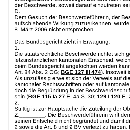
der Beschwerde, soweit darauf einzutreten se
D.
Dem Gesuch der Beschwerdeführerin, der B
aufschiebende Wirkung zuzuerkennen, wurde
8. März 2006 nicht entsprochen.
Das Bundesgericht zieht in Erwägung:
1.
Die staatsrechtliche Beschwerde richtet sich 
letztinstanzlichen kantonalen Entscheid, welch
beim Bundesgericht angefochten werden kann
Art. 84 Abs. 2 OG
;
BGE 127 III 474
). Insoweit 
Als unzulässig erweist sich der Verweis auf d
kantonaler Rechtsschriften oder auf kantonale
doch die Begründung in der Beschwerdeschrift
sein (
BGE 115 Ia 27
E. 4a S. 30
;
129 I 120
E. 
2.
Strittig ist zur Hauptsache die Zuteilung der 
Z.________. Die Beschwerdeführerin wirft dem
seinen Entscheid nicht begründet und damit di
2 sowie die
Art. 8 und 9 BV
verletzt zu haben.