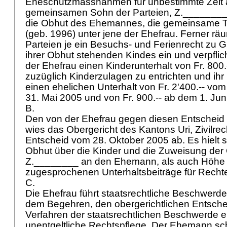
Eheschutzmassnahmen für unbestimmte Zeit au
gemeinsamen Sohn der Parteien, Z.________ 
die Obhut des Ehemannes, die gemeinsame 
(geb. 1996) unter jene der Ehefrau. Ferner rä
Parteien je ein Besuchs- und Ferienrecht zu G
ihrer Obhut stehenden Kindes ein und verpfli
der Ehefrau einen Kinderunterhalt von Fr. 800.
zuzüglich Kinderzulagen zu entrichten und ihr
einen ehelichen Unterhalt von Fr. 2'400.-- vo
31. Mai 2005 und von Fr. 900.-- ab dem 1. Ju
B.
Den von der Ehefrau gegen diesen Entscheid
wies das Obergericht des Kantons Uri, Zivilrech
Entscheid vom 28. Oktober 2005 ab. Es hielt 
Obhut über die Kinder und die Zuweisung der
Z.________ an den Ehemann, als auch Höhe 
zugesprochenen Unterhaltsbeiträge für Recht
C.
Die Ehefrau führt staatsrechtliche Beschwerd
dem Begehren, den obergerichtlichen Entsche
Verfahren der staatsrechtlichen Beschwerde e
unentgeltliche Rechtspflege. Der Ehemann sc