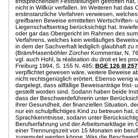
entsprechenden Feststellungen getroffen hat, 
nicht in Willkür verfallen. Im Weiteren hat das
erstinstanzliche Verfahren verwiesen, welche
greifbaren Beweise ermittelten Wertschriften- 
Liegenschaftsertrag berücksichtigt hat. Inwiefe
oder gar das Obergericht im Rahmen des su
Verfahrens, welches kein weitläufiges Beweis
in dem der Sachverhalt lediglich glaubhaft zu 
(Bräm/Hasenböhler Zürcher Kommentar, N. 7
vgl. auch Hohl, la réalisation du droit et les p
Freiburg 1994, S. 155 N. 485;
BGE 126 III 257
verpflichtet gewesen wäre, weitere Beweise 
nicht rechtsgenüglich erörtert. Ebenso wenig w
dargelegt, dass allfällige Beweisanträge frist-
gestellt worden sind. Sodann haben beide Ins
dass der Beschwerdeführerin unter Berücksicht
ihrer Gesundheit, der finanziellen Situation, d
nur ein schulpflichtiges Kind zu betreuen hat, 
Sprachkenntnisse, sodann unter Berücksichti
Berufserfahrung und der Arbeitsmarktlage im
einer Trennungszeit von 15 Monaten ein beruf
zugemutet werden könne. Was die Beschwerd