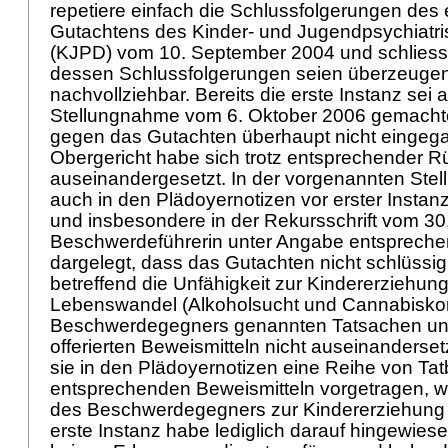
repetiere einfach die Schlussfolgerungen des 
Gutachtens des Kinder- und Jugendpsychiatr
(KJPD) vom 10. September 2004 und schliesse
dessen Schlussfolgerungen seien überzeuge
nachvollziehbar. Bereits die erste Instanz sei a
Stellungnahme vom 6. Oktober 2006 gemach
gegen das Gutachten überhaupt nicht eingeg
Obergericht habe sich trotz entsprechender R
auseinandergesetzt. In der vorgenannten Ste
auch in den Plädoyernotizen vor erster Insta
und insbesondere in der Rekursschrift vom 30
Beschwerdeführerin unter Angabe entspreche
dargelegt, dass das Gutachten nicht schlüssig
betreffend die Unfähigkeit zur Kindererziehu
Lebenswandel (Alkoholsucht und Cannabisk
Beschwerdegegners genannten Tatsachen un
offerierten Beweismitteln nicht auseinanderse
sie in den Plädoyernotizen eine Reihe von Ta
entsprechenden Beweismitteln vorgetragen, we
des Beschwerdegegners zur Kindererziehung m
erste Instanz habe lediglich darauf hingewiese