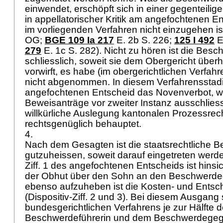
einwendet, erschöpft sich in einer gegenteilig
in appellatorischer Kritik am angefochtenen E
im vorliegenden Verfahren nicht einzugehen ist
OG
;
BGE 109 Ia 217
E. 2b S. 226
;
125 I 492
E
279
E. 1c S. 282). Nicht zu hören ist die Bes
schliesslich, soweit sie dem Obergericht über
vorwirft, es habe (im obergerichtlichen Verfahr
nicht abgenommen. In diesem Verfahrensstadi
angefochtenen Entscheid das Novenverbot, 
Beweisanträge vor zweiter Instanz ausschliess
willkürliche Auslegung kantonalen Prozessrecht
rechtsgenüglich behauptet.
4.
Nach dem Gesagten ist die staatsrechtliche B
gutzuheissen, soweit darauf eingetreten werde
Ziff. 1 des angefochtenen Entscheids ist hinsi
der Obhut über den Sohn an den Beschwerde
ebenso aufzuheben ist die Kosten- und Ents
(Dispositiv-Ziff. 2 und 3). Bei diesem Ausgang
bundesgerichtlichen Verfahrens je zur Hälfte d
Beschwerdeführerin und dem Beschwerdegeg