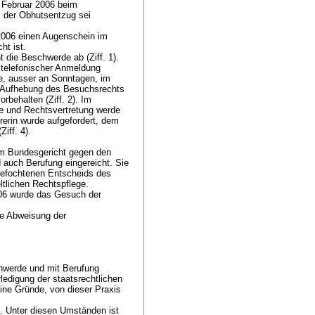
 Februar 2006 beim
, der Obhutsentzug sei
2006 einen Augenschein im
ht ist.
 die Beschwerde ab (Ziff. 1).
 telefonischer Anmeldung
e, ausser an Sonntagen, im
 Aufhebung des Besuchsrechts
orbehalten (Ziff. 2). Im
ge und Rechtsvertretung werde
rerin wurde aufgefordert, dem
Ziff. 4).
im Bundesgericht gegen den
 auch Berufung eingereicht. Sie
gefochtenen Entscheids des
ltlichen Rechtspflege.
2006 wurde das Gesuch der
ie Abweisung der
schwerde und mit Berufung
rledigung der staatsrechtlichen
eine Gründe, von dieser Praxis
h. Unter diesen Umständen ist