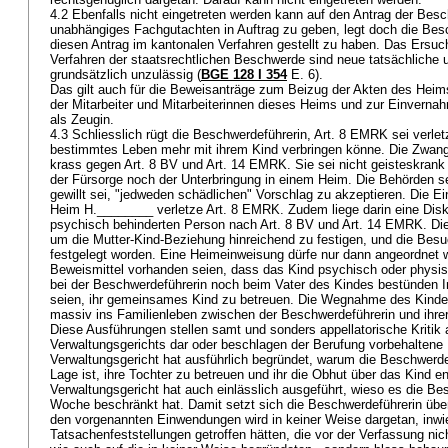
4.2 Ebenfalls nicht eingetreten werden kann auf den Antrag der Besc
unabhängiges Fachgutachten in Auftrag zu geben, legt doch die Besc
diesen Antrag im kantonalen Verfahren gestellt zu haben. Das Ersuc
Verfahren der staatsrechtlichen Beschwerde sind neue tatsächliche u
grundsätzlich unzulässig (
BGE 128 I 354
E. 6).
Das gilt auch für die Beweisanträge zum Beizug der Akten des Hei
der Mitarbeiter und Mitarbeiterinnen dieses Heims und zur Einverna
als Zeugin.
4.3 Schliesslich rügt die Beschwerdeführerin,
Art. 8 EMRK
sei verlet
bestimmtes Leben mehr mit ihrem Kind verbringen könne. Die Zwan
krass gegen
Art. 8 BV
und
Art. 14 EMRK
. Sie sei nicht geisteskran
der Fürsorge noch der Unterbringung in einem Heim. Die Behörden sei
gewillt sei, "jedweden schädlichen" Vorschlag zu akzeptieren. Die E
Heim H.________ verletze
Art. 8 EMRK
. Zudem liege darin eine Disk
psychisch behinderten Person nach
Art. 8 BV
und
Art. 14 EMRK
. Di
um die Mutter-Kind-Beziehung hinreichend zu festigen, und die Besuc
festgelegt worden. Eine Heimeinweisung dürfe nur dann angeordnet 
Beweismittel vorhanden seien, dass das Kind psychisch oder physi
bei der Beschwerdeführerin noch beim Vater des Kindes bestünden Ind
seien, ihr gemeinsames Kind zu betreuen. Die Wegnahme des Kinde
massiv ins Familienleben zwischen der Beschwerdeführerin und ihrer
Diese Ausführungen stellen samt und sonders appellatorische Kritik
Verwaltungsgerichts dar oder beschlagen der Berufung vorbehaltene
Verwaltungsgericht hat ausführlich begründet, warum die Beschwerdefüh
Lage ist, ihre Tochter zu betreuen und ihr die Obhut über das Kind
Verwaltungsgericht hat auch einlässlich ausgeführt, wieso es die Be
Woche beschränkt hat. Damit setzt sich die Beschwerdeführerin über
den vorgenannten Einwendungen wird in keiner Weise dargetan, inwie
Tatsachenfeststellungen getroffen hätten, die vor der Verfassung nic