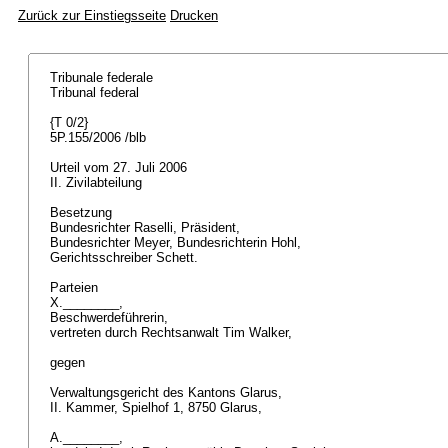
Zurück zur Einstiegsseite
Drucken
Tribunale federale
Tribunal federal
{T 0/2}
5P.155/2006 /blb
Urteil vom 27. Juli 2006
II. Zivilabteilung
Besetzung
Bundesrichter Raselli, Präsident,
Bundesrichter Meyer, Bundesrichterin Hohl,
Gerichtsschreiber Schett.
Parteien
X.________,
Beschwerdeführerin,
vertreten durch Rechtsanwalt Tim Walker,
gegen
Verwaltungsgericht des Kantons Glarus,
II. Kammer, Spielhof 1, 8750 Glarus,
A.________,