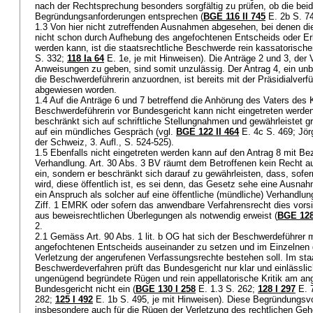
nach der Rechtsprechung besonders sorgfältig zu prüfen, ob die beid
Begründungsanforderungen entsprechen (
BGE 116 II 745
E. 2b S. 7
1.3 Von hier nicht zutreffenden Ausnahmen abgesehen, bei denen d
nicht schon durch Aufhebung des angefochtenen Entscheids oder Erl
werden kann, ist die staatsrechtliche Beschwerde rein kassatorischer
S. 332;
118 Ia 64
E. 1e, je mit Hinweisen). Die Anträge 2 und 3, de
Anweisungen zu geben, sind somit unzulässig. Der Antrag 4, ein un
die Beschwerdeführerin anzuordnen, ist bereits mit der Präsidialverf
abgewiesen worden.
1.4 Auf die Anträge 6 und 7 betreffend die Anhörung des Vaters des 
Beschwerdeführerin vor Bundesgericht kann nicht eingetreten werd
beschränkt sich auf schriftliche Stellungnahmen und gewährleistet g
auf ein mündliches Gespräch (vgl.
BGE 122 II 464
E. 4c S. 469; Jör
der Schweiz, 3. Aufl., S. 524-525).
1.5 Ebenfalls nicht eingetreten werden kann auf den Antrag 8 mit Be
Verhandlung.
Art. 30 Abs. 3 BV
räumt dem Betroffenen kein Recht auf
ein, sondern er beschränkt sich darauf zu gewährleisten, dass, sofe
wird, diese öffentlich ist, es sei denn, das Gesetz sehe eine Ausna
ein Anspruch als solcher auf eine öffentliche (mündliche) Verhandlun
Ziff. 1 EMRK
oder sofern das anwendbare Verfahrensrecht dies vorsi
aus beweisrechtlichen Überlegungen als notwendig erweist (
BGE 128
2.
2.1 Gemäss
Art. 90 Abs. 1 lit. b OG
hat sich der Beschwerdeführer 
angefochtenen Entscheids auseinander zu setzen und im Einzelnen d
Verletzung der angerufenen Verfassungsrechte bestehen soll. Im sta
Beschwerdeverfahren prüft das Bundesgericht nur klar und einlässli
ungenügend begründete Rügen und rein appellatorische Kritik am ang
Bundesgericht nicht ein (
BGE 130 I 258
E. 1.3 S. 262
;
128 I 297
E. 
282
;
125 I 492
E. 1b S. 495, je mit Hinweisen). Diese Begründungsv
insbesondere auch für die Rügen der Verletzung des rechtlichen Ge