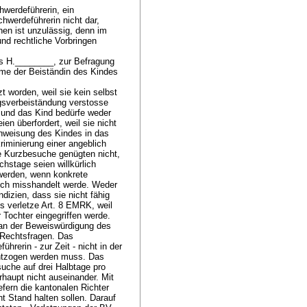
hwerdeführerin, ein
hwerdeführerin nicht dar,
hen ist unzulässig, denn im
nd rechtliche Vorbringen
ms H.________, zur Befragung
hme der Beiständin des Kindes
zt worden, weil sie kein selbst
gsverbeiständung verstosse
k und das Kind bedürfe weder
en überfordert, weil sie nicht
inweisung des Kindes in das
riminierung einer angeblich
e Kurzbesuche genügten nicht,
hstage seien willkürlich
werden, wenn konkrete
sch misshandelt werde. Weder
izien, dass sie nicht fähig
s verletze
Art. 8 EMRK
, weil
 Tochter eingegriffen werde.
 an der Beweiswürdigung des
 Rechtsfragen. Das
rerin - zur Zeit - nicht in der
 entzogen werden muss. Das
suche auf drei Halbtage pro
haupt nicht auseinander. Mit
fern die kantonalen Richter
ht Stand halten sollen. Darauf