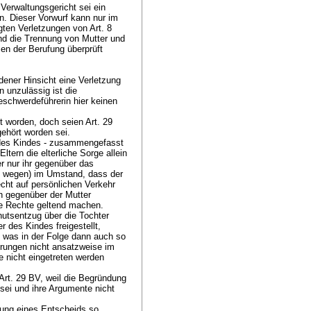
Verwaltungsgericht sei ein
n. Dieser Vorwurf kann nur im
ügten Verletzungen von
Art. 8
und die Trennung von Mutter und
en der Berufung überprüft
dener Hinsicht eine Verletzung
n unzulässig ist die
schwerdeführerin hier keinen
ört worden, doch seien
Art. 29
gehört worden sei.
 des Kindes - zusammengefasst
ltern die elterliche Sorge allein
r nur ihr gegenüber das
s wegen) im Umstand, dass der
echt auf persönlichen Verkehr
h gegenüber der Mutter
re Rechte geltend machen.
utsentzug über die Tochter
r des Kindes freigestellt,
 was in der Folge dann auch so
hrungen nicht ansatzweise im
 nicht eingetreten werden
Art. 29 BV
, weil die Begründung
sei und ihre Argumente nicht
ung eines Entscheids so