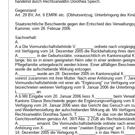
handelnd durch Rechtsanwältin Dorothea Speich.
Gegenstand
Art. 29 BV
,
Art. 6 EMRK
etc. (Obhutsentzug, Unterbringung des Kin
Staatsrechtliche Beschwerde gegen den Entscheid des Verwaltungsge
Kammer, vom 28. Februar 2006.
Sachverhalt:
A.
A.a Die Vormundschaftsbehörde V.________ ordnete nach vorgängi
mit Verfügung vom 14. Dezember 2005 die Rückbehaltung ihres da
A.________ in der Geburtsstätte, voraussichtlich im Kantonsspital K
lange, bis es in einem geeigneten Heim oder in einer anderen geeignet
Pflegefamilie untergebracht werden könne. Einer allfälligen Beschw
wurde die aufschiebende Wirkung entzogen.
A.________ wurde am 28. Dezember 2005 im Kantonsspital K.______
vorerst zusammen mit ihrer Mutter. Nach einer Anhörung vom 7. Jan
Vormundschaftsbehörde mit einer als "Ergänzung" zur Verfügung v
bezeichneten weiteren Verfügung vom 9. Januar 2006 die Unterbringu
L.________ an.
A.b Mit Eingabe vom 20. Januar 2006 liess X.________ beim Verwal
Kantons Glarus Beschwerde gegen die Ergänzungsverfügung vom 9. 
Verfügung vom 24. Januar 2006 wies das Gericht das Gesuch um su
und Wiederherstellung der aufschiebenden Wirkung ab. Mit Verfügu
Rechtsanwältin Dorothea Speich, T.________, für das von der Mutt
Gerichtsverfahren gemäss
Art. 397f Abs. 2 ZGB
als Rechtsbeiständi
A.________ ernannt. Die Vormundschaftsbehörde ordnete nach einer
Anhörung von X.________ mit einer "zweiten Ergänzung" am 1. Feb
14. Dezember 2005 die Verlegung A.________s in das Heim H._____