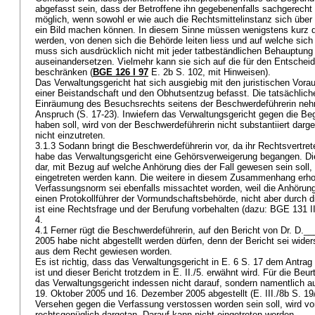
abgefasst sein, dass der Betroffene ihn gegebenenfalls sachgerecht 
möglich, wenn sowohl er wie auch die Rechtsmittelinstanz sich über
ein Bild machen können. In diesem Sinne müssen wenigstens kurz 
werden, von denen sich die Behörde leiten liess und auf welche sich 
muss sich ausdrücklich nicht mit jeder tatbeständlichen Behauptun
auseinandersetzen. Vielmehr kann sie sich auf die für den Entschei
beschränken (
BGE 126 I 97
E. 2b S. 102, mit Hinweisen).
Das Verwaltungsgericht hat sich ausgiebig mit den juristischen Vora
einer Beistandschaft und den Obhutsentzug befasst. Die tatsächlich
Einräumung des Besuchsrechts seitens der Beschwerdeführerin neh
Anspruch (S. 17-23). Inwiefern das Verwaltungsgericht gegen die Be
haben soll, wird von der Beschwerdeführerin nicht substantiiert darget
nicht einzutreten.
3.1.3 Sodann bringt die Beschwerdeführerin vor, da ihr Rechtsvertret
habe das Verwaltungsgericht eine Gehörsverweigerung begangen. Die
dar, mit Bezug auf welche Anhörung dies der Fall gewesen sein soll,
eingetreten werden kann. Die weitere in diesem Zusammenhang erh
Verfassungsnorm sei ebenfalls missachtet worden, weil die Anhörun
einen Protokollführer der Vormundschaftsbehörde, nicht aber durch d
ist eine Rechtsfrage und der Berufung vorbehalten (dazu: BGE 131 III
4.
4.1 Ferner rügt die Beschwerdeführerin, auf den Bericht von Dr. D
2005 habe nicht abgestellt werden dürfen, denn der Bericht sei wider
aus dem Recht gewiesen worden.
Es ist richtig, dass das Verwaltungsgericht in E. 6 S. 17 dem Antrag
ist und dieser Bericht trotzdem in E. II./5. erwähnt wird. Für die Be
das Verwaltungsgericht indessen nicht darauf, sondern namentlich 
19. Oktober 2005 und 16. Dezember 2005 abgestellt (E. III./8b S. 19/
Versehen gegen die Verfassung verstossen worden sein soll, wird vo
rechtsgenüglich dargetan. Darauf kann nicht eingetreten werden.