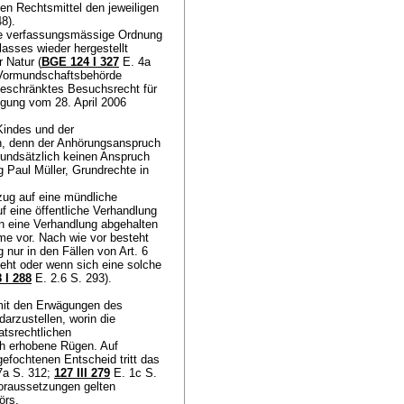
en Rechtsmittel den jeweiligen
48).
ie verfassungsmässige Ordnung
asses wieder hergestellt
 Natur (
BGE 124 I 327
E. 4a
r Vormundschaftsbehörde
beschränktes Besuchsrecht für
ügung vom 28. April 2006
Kindes und der
en, denn der Anhörungsanspruch
rundsätzlich keinen Anspruch
g Paul Müller, Grundrechte in
zug auf eine mündliche
 eine öffentliche Verhandlung
rn eine Verhandlung abgehalten
hme vor. Nach wie vor besteht
g nur in den Fällen von
Art. 6
eht oder wenn sich eine solche
 I 288
E. 2.6 S. 293).
mit den Erwägungen des
arzustellen, worin die
atsrechtlichen
ch erhobene Rügen. Auf
efochtenen Entscheid tritt das
7a S. 312;
127 III 279
E. 1c S.
oraussetzungen gelten
hörs.