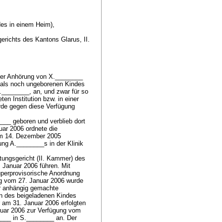
des in einem Heim),
richts des Kantons Glarus, II.
ger Anhörung von X.________
mals noch ungeborenen Kindes
.________, an, und zwar für so
en Institution bzw. in einer
erde gegen diese Verfügung
__ geboren und verblieb dort
uar 2006 ordnete die
om 14. Dezember 2005
ng A.________s in der Klinik
tungsgericht (II. Kammer) des
Januar 2006 führen. Mit
perprovisorische Anordnung
ng vom 27. Januar 2006 wurde
er anhängig gemachte
n des beigeladenen Kindes
 am 31. Januar 2006 erfolgten
ruar 2006 zur Verfügung vom
___ in S.________ an. Der