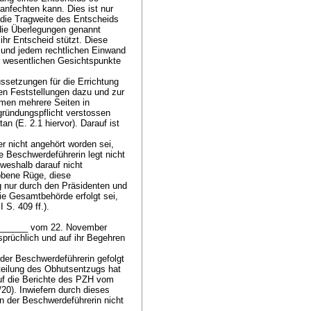
anfechten kann. Dies ist nur
 die Tragweite des Entscheids
die Überlegungen genannt
ihr Entscheid stützt. Diese
g und jedem rechtlichen Einwand
d wesentlichen Gesichtspunkte
ussetzungen für die Errichtung
en Feststellungen dazu und zur
men mehrere Seiten in
gründungspflicht verstossen
an (E. 2.1 hiervor). Darauf ist
er nicht angehört worden sei,
 Beschwerdeführerin legt nicht
 weshalb darauf nicht
obene Rüge, diese
g nur durch den Präsidenten und
ie Gesamtbehörde erfolgt sei,
 S. 409 ff.).
.________ vom 22. November
sprüchlich und auf ihr Begehren
 der Beschwerdeführerin gefolgt
urteilung des Obhutsentzugs hat
auf die Berichte des PZH vom
20). Inwiefern durch dieses
n der Beschwerdeführerin nicht