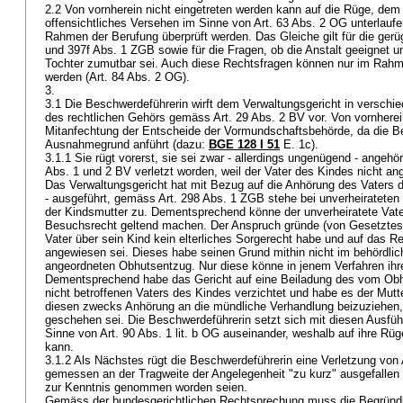
2.2 Von vornherein nicht eingetreten werden kann auf die Rüge, dem 
offensichtliches Versehen im Sinne von
Art. 63 Abs. 2 OG
unterlaufe
Rahmen der Berufung überprüft werden. Das Gleiche gilt für die ger
und 397f Abs. 1 ZGB
sowie für die Fragen, ob die Anstalt geeignet 
Tochter zumutbar sei. Auch diese Rechtsfragen können nur im Rahm
werden (
Art. 84 Abs. 2 OG
).
3.
3.1 Die Beschwerdeführerin wirft dem Verwaltungsgericht in verschie
des rechtlichen Gehörs gemäss
Art. 29 Abs. 2 BV
vor. Von vornherei
Mitanfechtung der Entscheide der Vormundschaftsbehörde, da die Be
Ausnahmegrund anführt (dazu:
BGE 128 I 51
E. 1c).
3.1.1 Sie rügt vorerst, sie sei zwar - allerdings ungenügend - angeh
Abs. 1 und 2 BV
verletzt worden, weil der Vater des Kindes nicht an
Das Verwaltungsgericht hat mit Bezug auf die Anhörung des Vaters
- ausgeführt, gemäss
Art. 298 Abs. 1 ZGB
stehe bei unverheirateten E
der Kindsmutter zu. Dementsprechend könne der unverheiratete Vate
Besuchsrecht geltend machen. Der Anspruch gründe (von Gesetzte
Vater über sein Kind kein elterliches Sorgerecht habe und auf das R
angewiesen sei. Dieses habe seinen Grund mithin nicht im behördlic
angeordneten Obhutsentzug. Nur diese könne in jenem Verfahren ih
Dementsprechend habe das Gericht auf eine Beiladung des vom Obh
nicht betroffenen Vaters des Kindes verzichtet und habe es der Mutte
diesen zwecks Anhörung an die mündliche Verhandlung beizuziehen,
geschehen sei. Die Beschwerdeführerin setzt sich mit diesen Ausfü
Sinne von
Art. 90 Abs. 1 lit. b OG
auseinander, weshalb auf ihre Rüge
kann.
3.1.2 Als Nächstes rügt die Beschwerdeführerin eine Verletzung von
gemessen an der Tragweite der Angelegenheit "zu kurz" ausgefallen 
zur Kenntnis genommen worden seien.
Gemäss der bundesgerichtlichen Rechtsprechung muss die Begründ