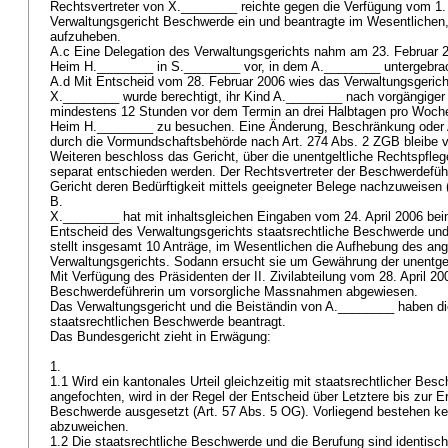
Rechtsvertreter von X.________ reichte gegen die Verfügung vom 1.
Verwaltungsgericht Beschwerde ein und beantragte im Wesentlichen
aufzuheben.
A.c Eine Delegation des Verwaltungsgerichts nahm am 23. Februar 
Heim H.________ in S.________ vor, in dem A.________ untergebrac
A.d Mit Entscheid vom 28. Februar 2006 wies das Verwaltungsgericht
X.________ wurde berechtigt, ihr Kind A.________ nach vorgängiger
mindestens 12 Stunden vor dem Termin an drei Halbtagen pro Woch
Heim H.________ zu besuchen. Eine Änderung, Beschränkung oder
durch die Vormundschaftsbehörde nach
Art. 274 Abs. 2 ZGB
bleibe v
Weiteren beschloss das Gericht, über die unentgeltliche Rechtspfle
separat entschieden werden. Der Rechtsvertreter der Beschwerdefüh
Gericht deren Bedürftigkeit mittels geeigneter Belege nachzuweisen (
B.
X.________ hat mit inhaltsgleichen Eingaben vom 24. April 2006 be
Entscheid des Verwaltungsgerichts staatsrechtliche Beschwerde und
stellt insgesamt 10 Anträge, im Wesentlichen die Aufhebung des an
Verwaltungsgerichts. Sodann ersucht sie um Gewährung der unentge
Mit Verfügung des Präsidenten der II. Zivilabteilung vom 28. April 
Beschwerdeführerin um vorsorgliche Massnahmen abgewiesen.
Das Verwaltungsgericht und die Beiständin von A.________ haben d
staatsrechtlichen Beschwerde beantragt.
Das Bundesgericht zieht in Erwägung:
1.
1.1 Wird ein kantonales Urteil gleichzeitig mit staatsrechtlicher Be
angefochten, wird in der Regel der Entscheid über Letztere bis zur E
Beschwerde ausgesetzt (
Art. 57 Abs. 5 OG
). Vorliegend bestehen k
abzuweichen.
1.2 Die staatsrechtliche Beschwerde und die Berufung sind identisc