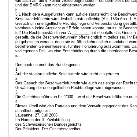
wie auch auf die in keiner Weise begründeten - sondern bloss behau
und der EMRK kann nicht eingetreten werden.
5.
5.1 Nach dem Ausgeführten kann auf die staatsrechtliche Beschwerd
Beschwerdeführerin wird deshalb kostenpflichtig (
Art. 153a Abs. 1,
A
Gesuch um unentgeltliche Rechtspflege und Verbeiständung gestell
vornherein keine Aussicht auf Erfolg haben konnte, muss ihr Bege
5.2 Die Rechtsbeiständin von A.________ hat ebenfalls das Gesuch 
gestellt, da die Beschwerdeführerin offensichtlich mittellos sei. Ihr 
gutgeheissen werden, denn sie ist öffentlichrechtlich mandatiert wor
betreffenden Gemeinwesens, für ihre Honorierung aufzukommen. Das 
vorliegenden Fall, wo eine Entschädigung durch die unterlegene Bes
ist.
Demnach erkennt das Bundesgericht:
1.
Auf die staatsrechtliche Beschwerde wird nicht eingetreten.
2.
Das Gesuch der Beschwerdeführerin wie auch dasjenige der Rechts
Gewährung der unentgeltlichen Rechtspflege wird abgewiesen.
3.
Die Gerichtsgebühr von Fr. 1'000.-- wird der Beschwerdeführerin aufe
4.
Dieses Urteil wird den Parteien und dem Verwaltungsgericht des Kan
schriftlich mitgeteilt.
Lausanne, 27. Juli 2006
Im Namen der II. Zivilabteilung
des Schweizerischen Bundesgerichts
Der Präsident: Der Gerichtsschreiber: