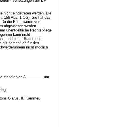
pteten - Verletzungen der BV
e nicht eingetreten werden. Die
rt. 156 Abs. 1 OG
). Sie hat das
t. Da die Beschwerde von
hren abgewiesen werden.
um unentgeltliche Rechtspflege
Begehren kann nicht
den, und es ist Sache des
gilt namentlich für den
chwerdeführerin nicht möglich
beiständin von A.________ um
rlegt.
tons Glarus, II. Kammer,