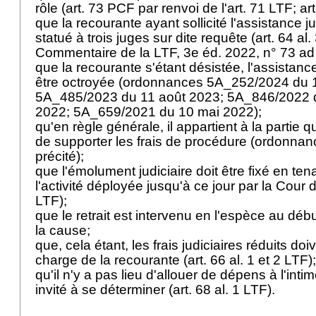
rôle (
art. 73 PCF
par renvoi de l'
art. 71 LTF
;
ar
que la recourante ayant sollicité l'assistance judi
statué à trois juges sur dite requête (
art. 64 al
Commentaire de la LTF, 3e éd. 2022, n° 73 a
que la recourante s'étant désistée, l'assistance
être octroyée (ordonnances 5A_252/2024 du 
5A_485/2023 du 11 août 2023; 5A_846/2022
2022; 5A_659/2021 du 10 mai 2022);
qu'en règle générale, il appartient à la partie q
de supporter les frais de procédure (ordonn
précité);
que l'émolument judiciaire doit être fixé en te
l'activité déployée jusqu'à ce jour par la Cour 
LTF
);
que le retrait est intervenu en l'espèce au débu
la cause;
que, cela étant, les frais judiciaires réduits doi
charge de la recourante (
art. 66 al. 1 et 2 LTF
)
qu'il n'y a pas lieu d'allouer de dépens à l'inti
invité à se déterminer (
art. 68 al. 1 LTF
).