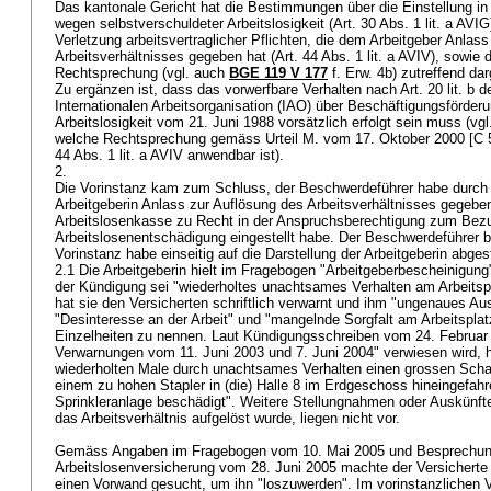
Das kantonale Gericht hat die Bestimmungen über die Einstellung i
wegen selbstverschuldeter Arbeitslosigkeit (
Art. 30 Abs. 1 lit. a AVIG
Verletzung arbeitsvertraglicher Pflichten, die dem Arbeitgeber Anlas
Arbeitsverhältnisses gegeben hat (
Art. 44 Abs. 1 lit. a AVIV
), sowie 
Rechtsprechung (vgl. auch
BGE 119 V 177
f. Erw. 4b) zutreffend da
Zu ergänzen ist, dass das vorwerfbare Verhalten nach Art. 20 lit. b
Internationalen Arbeitsorganisation (IAO) über Beschäftigungsförder
Arbeitslosigkeit vom 21. Juni 1988 vorsätzlich erfolgt sein muss (vg
welche Rechtsprechung gemäss Urteil M. vom 17. Oktober 2000 [C 
44 Abs. 1 lit. a AVIV
anwendbar ist).
2.
Die Vorinstanz kam zum Schluss, der Beschwerdeführer habe durch 
Arbeitgeberin Anlass zur Auflösung des Arbeitsverhältnisses gegeben
Arbeitslosenkasse zu Recht in der Anspruchsberechtigung zum Bez
Arbeitslosenentschädigung eingestellt habe. Der Beschwerdeführer br
Vorinstanz habe einseitig auf die Darstellung der Arbeitgeberin abgest
2.1 Die Arbeitgeberin hielt im Fragebogen "Arbeitgeberbescheinigun
der Kündigung sei "wiederholtes unachtsames Verhalten am Arbeitsp
hat sie den Versicherten schriftlich verwarnt und ihm "ungenaues Au
"Desinteresse an der Arbeit" und "mangelnde Sorgfalt am Arbeitspla
Einzelheiten zu nennen. Laut Kündigungsschreiben vom 24. Februar 
Verwarnungen vom 11. Juni 2003 und 7. Juni 2004" verwiesen wird, 
wiederholten Male durch unachtsames Verhalten einen grossen Schad
einem zu hohen Stapler in (die) Halle 8 im Erdgeschoss hineingefah
Sprinkleranlage beschädigt". Weitere Stellungnahmen oder Auskünfte
das Arbeitsverhältnis aufgelöst wurde, liegen nicht vor.
Gemäss Angaben im Fragebogen vom 10. Mai 2005 und Besprechung
Arbeitslosenversicherung vom 28. Juni 2005 machte der Versicherte 
einen Vorwand gesucht, um ihn "loszuwerden". Im vorinstanzlichen V