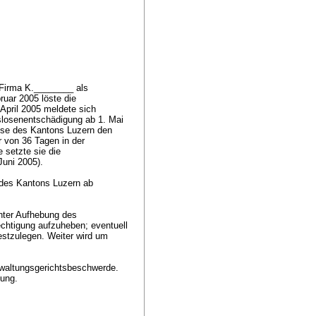
 Firma K.________ als
ruar 2005 löste die
 April 2005 meldete sich
slosenentschädigung ab 1. Mai
asse des Kantons Luzern den
r von 36 Tagen in der
 setzte sie die
Juni 2005).
 des Kantons Luzern ab
nter Aufhebung des
echtigung aufzuheben; eventuell
festzulegen. Weiter wird um
rwaltungsgerichtsbeschwerde.
sung.