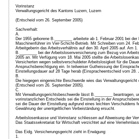
Vorinstanz
Verwaltungsgericht des Kantons Luzern, Luzern
(Entscheid vom 26. September 2005)
Sachverhalt:
A.
Der 1955 geborene B.________ arbeitete ab 1. Februar 2001 bei der
Maschinenführer im Vier-Schicht-Betrieb. Mit Schreiben vom 24. Feb
Arbeitgeberin das Arbeitsverhältnis auf den 30. April 2005 auf. Am 1.
B.________ bei der Arbeitslosenversicherung zum Bezug von Arbeit
2005 an. Mit Verfügung vom 18. Mai 2005 stellte die Arbeitslosenk
Versicherten wegen selbstverschuldeter Arbeitslosigkeit für die Daue
Anspruchsberechtigung ein. In teilweiser Gutheissung der Einsprache
Einstellungsdauer auf 28 Tage herab (Einspracheentscheid vom 28. 
B.
Die hiegegen eingereichte Beschwerde wies das Verwaltungsgericht
(Entscheid vom 26. September 2005).
C.
Mit Verwaltungsgerichtsbeschwerde lässt B.________ beantragen, u
vorinstanzlichen Entscheids sei die Einstellung in der Anspruchsber
sei die Dauer der Einstellung aufgrund eines leichten Verschuldens 
Gewährung der unentgeltlichen Verbeiständung ersucht.
Arbeitslosenkasse und Vorinstanz schliessen auf Abweisung der Ve
Das Staatssekretariat für Wirtschaft verzichtet auf eine Vernehmlas
Das Eidg. Versicherungsgericht zieht in Erwägung:
1.