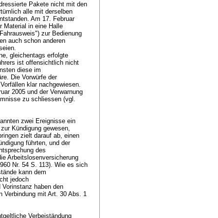
dressierte Pakete nicht mit den
tümlich alle mit derselben
ntstanden. Am 17. Februar
Material in eine Halle
("Fahrausweis") zur Bedienung
gen auch schon anderen
seien.
e, gleichentags erfolgte
ers ist offensichtlich nicht
nsten diese im
e. Die Vorwürfe der
 Vorfällen klar nachgewiesen.
ruar 2005 und der Verwarnung
mmnisse zu schliessen (vgl.
nannten zwei Ereignisse ein
ss zur Kündigung gewesen,
ingen zielt darauf ab, einen
ndigung führten, und der
echtsprechung des
ie Arbeitslosenversicherung
960 Nr. 54 S. 113). Wie es sich
mstände kann dem
icht jedoch
d Vorinstanz haben den
n Verbindung mit
Art. 30 Abs. 1
geltliche Verbeiständung