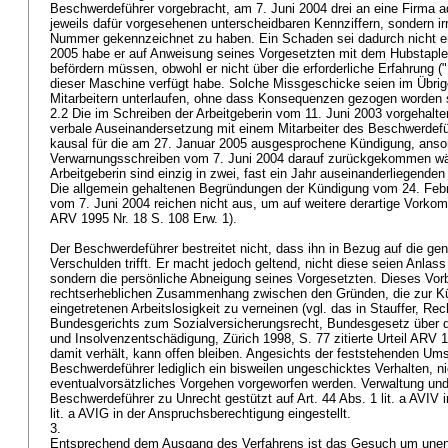
Beschwerdeführer vorgebracht, am 7. Juni 2004 drei an eine Firma a
jeweils dafür vorgesehenen unterscheidbaren Kennziffern, sondern irr
Nummer gekennzeichnet zu haben. Ein Schaden sei dadurch nicht e
2005 habe er auf Anweisung seines Vorgesetzten mit dem Hubstapler 
befördern müssen, obwohl er nicht über die erforderliche Erfahrung 
dieser Maschine verfügt habe. Solche Missgeschicke seien im Übri
Mitarbeitern unterlaufen, ohne dass Konsequenzen gezogen worden 
2.2 Die im Schreiben der Arbeitgeberin vom 11. Juni 2003 vorgehalten
verbale Auseinandersetzung mit einem Mitarbeiter des Beschwerdeführ
kausal für die am 27. Januar 2005 ausgesprochene Kündigung, anso
Verwarnungsschreiben vom 7. Juni 2004 darauf zurückgekommen wär
Arbeitgeberin sind einzig in zwei, fast ein Jahr auseinanderliegenden
Die allgemein gehaltenen Begründungen der Kündigung vom 24. Feb
vom 7. Juni 2004 reichen nicht aus, um auf weitere derartige Vorko
ARV 1995 Nr. 18 S. 108 Erw. 1).
Der Beschwerdeführer bestreitet nicht, dass ihn in Bezug auf die ge
Verschulden trifft. Er macht jedoch geltend, nicht diese seien Anla
sondern die persönliche Abneigung seines Vorgesetzten. Dieses Vorbr
rechtserheblichen Zusammenhang zwischen den Gründen, die zur Kü
eingetretenen Arbeitslosigkeit zu verneinen (vgl. das in Stauffer, R
Bundesgerichts zum Sozialversicherungsrecht, Bundesgesetz über d
und Insolvenzentschädigung, Zürich 1998, S. 77 zitierte Urteil ARV 1
damit verhält, kann offen bleiben. Angesichts der feststehenden U
Beschwerdeführer lediglich ein bisweilen ungeschicktes Verhalten, n
eventualvorsätzliches Vorgehen vorgeworfen werden. Verwaltung un
Beschwerdeführer zu Unrecht gestützt auf
Art. 44 Abs. 1 lit. a AVIV
i
lit. a AVIG
in der Anspruchsberechtigung eingestellt.
3.
Entsprechend dem Ausgang des Verfahrens ist das Gesuch um unent