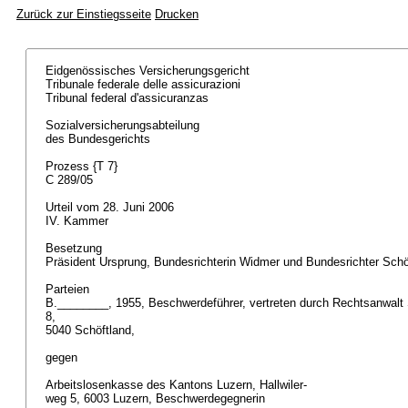
Zurück zur Einstiegsseite
Drucken
Eidgenössisches Versicherungsgericht
Tribunale federale delle assicurazioni
Tribunal federal d'assicuranzas
Sozialversicherungsabteilung
des Bundesgerichts
Prozess {T 7}
C 289/05
Urteil vom 28. Juni 2006
IV. Kammer
Besetzung
Präsident Ursprung, Bundesrichterin Widmer und Bundesrichter Sch
Parteien
B.________, 1955, Beschwerdeführer, vertreten durch Rechtsanwalt 
8,
5040 Schöftland,
gegen
Arbeitslosenkasse des Kantons Luzern, Hallwiler-
weg 5, 6003 Luzern, Beschwerdegegnerin