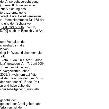
n der Anspruchsberechtigung
), namentlich wegen einer
s zur Auflösung des
die dazu ergangene
rgelegt. Darauf wird verwiesen.
 des Übereinkommens Nr. 168 der
ung und den Schutz vor
l.
BGE 124 V 236
Erw. 3b,
53/00] auch im Bereich von
Art.
sein Verhalten der
, weshalb ihn die
ug von
ingt im Wesentlichen vor, die
ellt.
g" vom 9. Mai 2005 fest, Grund
latz" gewesen. Am 7. Juni 2004
sführen von Arbeiten",
tz" vorgeworfen, ohne
2005, in welchem auf "die
hat der Beschwerdeführer "zum
en verursacht". Er sei "mit
ren und habe dabei die
 der Arbeitgeberin, weshalb
snotiz der
geltend, der Arbeitgeber habe
erfahren hat der