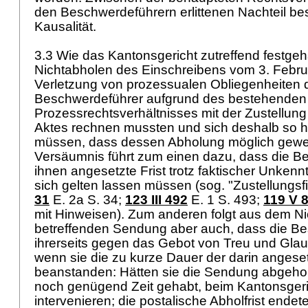
den Beschwerdeführern erlittenen Nachteil be
Kausalität.
3.3 Wie das Kantonsgericht zutreffend festgehal
Nichtabholen des Einschreibens vom 3. Febru
Verletzung von prozessualen Obliegenheiten d
Beschwerdeführer aufgrund des bestehenden
Prozessrechtsverhältnisses mit der Zustellung
Aktes rechnen mussten und sich deshalb so h
müssen, dass dessen Abholung möglich gewe
Versäumnis führt zum einen dazu, dass die B
ihnen angesetzte Frist trotz faktischer Unken
sich gelten lassen müssen (sog. "Zustellungsfik
31
E. 2a S. 34;
123 III 492
E. 1 S. 493;
119 V 
mit Hinweisen). Zum anderen folgt aus dem N
betreffenden Sendung aber auch, dass die B
ihrerseits gegen das Gebot von Treu und Gla
wenn sie die zu kurze Dauer der darin angeset
beanstanden: Hätten sie die Sendung abgeholt
noch genügend Zeit gehabt, beim Kantonsgeri
intervenieren; die postalische Abholfrist ende