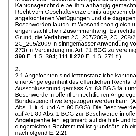
Kantonsgericht die bei ihm anhängig gemacht
Recht vom Geschäftsverzeichnis abgeschriebe
angefochtenen Verfügungen und die dagege
Beschwerden lauten im Wesentlichen gleich u
engen sachlichen Zusammenhang. Es rechtfert
Grund, die Verfahren 2C_207/2009, 2C_208/
2C_205/2009 in sinngemässer Anwendung v
273) in Verbindung mit
Art. 71 BGG
zu vereinig
390
E. 1 S. 394;
111 II 270
E. 1 S. 271 f.).
2.
2.1 Angefochten sind letztinstanzliche kanton
einer Angelegenheit des öffentlichen Rechts, d
Ausschlussgrund gemäss
Art. 83 BGG
fällt u
Beschwerde in öffentlich-rechtlichen Angeleg
Bundesgericht weitergezogen werden kann (
A
Abs. 1 lit. d und
Art. 90 BGG
). Die Beschwerdef
auf
Art. 89 Abs. 1 BGG
zur Beschwerde in öffen
Angelegenheiten legitimiert; auf die frist- und 
eingereichten Rechtsmittel ist grundsätzlich ei
nachfolgend E. 2.2).