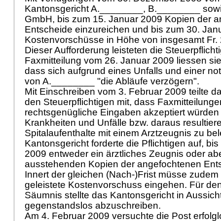
Kantonsgericht A.________, B.________ sow
GmbH, bis zum 15. Januar 2009 Kopien der 
Entscheide einzureichen und bis zum 30. Jan
Kostenvorschüsse in Höhe von insgesamt Fr. 2'
Dieser Aufforderung leisteten die Steuerpflicht
Faxmitteilung vom 26. Januar 2009 liessen sie 
dass sich aufgrund eines Unfalls und einer n
von A.________ "die Abläufe verzögern".
Mit Einschreiben vom 3. Februar 2009 teilte d
den Steuerpflichtigen mit, dass Faxmitteilungen
rechtsgenügliche Eingaben akzeptiert würden
Krankheiten und Unfälle bzw. daraus resultier
Spitalaufenthalte mit einem Arztzeugnis zu be
Kantonsgericht forderte die Pflichtigen auf, bi
2009 entweder ein ärztliches Zeugnis oder ab
ausstehenden Kopien der angefochtenen Ents
Innert der gleichen (Nach-)Frist müsse zudem 
geleistete Kostenvorschuss eingehen. Für den
Säumnis stellte das Kantonsgericht in Aussicht
gegenstandslos abzuschreiben.
Am 4. Februar 2009 versuchte die Post erfolgl