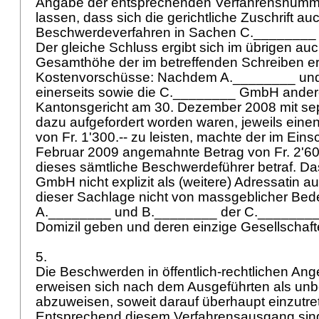
Angabe der entsprechenden Verfahrensnumme
lassen, dass sich die gerichtliche Zuschrift au
Beschwerdeverfahren in Sachen C.________
Der gleiche Schluss ergibt sich im übrigen au
Gesamthöhe der im betreffenden Schreiben e
Kostenvorschüsse: Nachdem A.________ un
einerseits sowie die C.________ GmbH ander
Kantonsgericht am 30. Dezember 2008 mit se
dazu aufgefordert worden waren, jeweils ein
von Fr. 1'300.-- zu leisten, machte der im Ein
Februar 2009 angemahnte Betrag von Fr. 2'600
dieses sämtliche Beschwerdeführer betraf. D
GmbH nicht explizit als (weitere) Adressatin au
dieser Sachlage nicht von massgeblicher Bed
A.________ und B.________ der C.________
Domizil geben und deren einzige Gesellschaft
5.
Die Beschwerden in öffentlich-rechtlichen An
erweisen sich nach dem Ausgeführten als unb
abzuweisen, soweit darauf überhaupt einzutret
Entsprechend diesem Verfahrensausgang sind