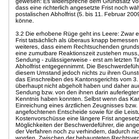
gewesen: Es widerspreche dem Grundsatz vo
dass eine richterlich angesetzte Frist noch wä
postalischen Abholfrist (5. bis 11. Februar 200
könne.
3.2 Die erhobene Rüge geht ins Leere: Zwar er
Frist tatsächlich als überaus knapp bemessen 
weiteres, dass einem Rechtsuchenden grunds
eine zumutbare Reaktionszeit zustehen muss,
Sendung - zulässigerweise - erst am letzten T
Abholfrist entgegennimmt. Die Beschwerdefü
diesem Umstand jedoch nichts zu ihren Gunste
das Einschreiben des Kantonsgerichts vom 3.
überhaupt nicht abgeholt haben und daher auc
Sendung bzw. von den ihnen darin auferlegte
Kenntnis haben konnten. Selbst wenn das Kant
Einreichung eines ärztlichen Zeugnisses bzw.
angefochtenen Entscheide sowie für die Leist
Kostenvorschüsse eine längere Frist angesetzt
Möglichkeiten der Beschwerdeführer, die ang
der Verfahren noch zu verhindern, dadurch nich
worden. Zwischen der behaupteten Rechtsver