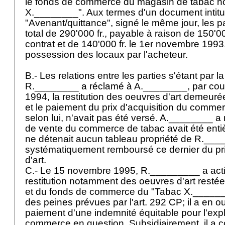
le fonds de commerce du magasin de tabac 
X.________". Aux termes d'un document intitu
"Avenant/quittance", signé le même jour, les par
total de 290'000 fr., payable à raison de 150'00
contrat et de 140'000 fr. le 1er novembre 1993
possession des locaux par l'acheteur.
B.- Les relations entre les parties s'étant par la
R.________ a réclamé à A.________, par cou
1994, la restitution des oeuvres d'art demeur
et le paiement du prix d'acquisition du commer
selon lui, n'avait pas été versé. A.________ a
de vente du commerce de tabac avait été entiè
ne détenait aucun tableau propriété de R.___
systématiquement remboursé ce dernier du pri
d'art.
C.- Le 15 novembre 1995, R._________ a ac
restitution notamment des oeuvres d'art resté
et du fonds de commerce du "Tabac X.______
des peines prévues par l'
art. 292 CP
; il a en 
paiement d'une indemnité équitable pour l'expl
commerce en question. Subsidiairement, il a c