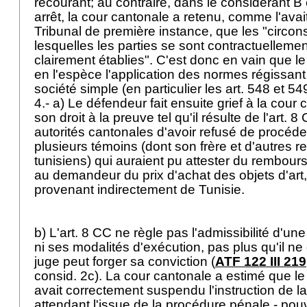
recourant; au contraire, dans le considérant 
arrêt, la cour cantonale a retenu, comme l'avait 
Tribunal de première instance, que les "circo
lesquelles les parties se sont contractuellemen
clairement établies". C'est donc en vain que l
en l'espèce l'application des normes régissant l
société simple (en particulier les
art. 548 et 5
4.- a) Le défendeur fait ensuite grief à la cour 
son droit à la preuve tel qu'il résulte de l'
art. 8
autorités cantonales d'avoir refusé de procéder
plusieurs témoins (dont son frère et d'autres r
tunisiens) qui auraient pu attester du rembou
au demandeur du prix d'achat des objets d'art
provenant indirectement de Tunisie.
b) L'
art. 8 CC
ne règle pas l'admissibilité d'un
ni ses modalités d'exécution, pas plus qu'il n
juge peut forger sa conviction (
ATF 122 III 219
consid. 2c). La cour cantonale a estimé que le 
avait correctement suspendu l'instruction de la
attendant l'issue de la procédure pénale - pou