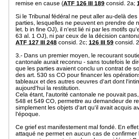
remise en cause (
ATF 126 III 189
consid. 2a;
Si le Tribunal fédéral ne peut aller au-delà de
parties, lesquelles ne peuvent en prendre de no
let. b in fine OJ), il n'est lié ni par les motifs qu
63 al. 1 OJ
), ni par ceux de la décision cantona
ATF 127 III 248
consid. 2c;
126 III 59
consid. 
3.- Dans un premier moyen, le recourant soutie
cantonale aurait reconnu - sans toutefois le d
que les parties avaient conclu un contrat de s
des
art. 530 ss CO
pour financer les opération
tableaux et des autres oeuvres d'art dont l'int
aujourd'hui la restitution.
Cela étant, l'autorité cantonale ne pouvait pas,
548 et 549 CO
, permettre au demandeur de r
simplement les objets d'art qu'il avait acquis 
l'époque.
Ce grief est manifestement mal fondé. En effet, 
attaqué ne permet en aucun cas de confirmer l