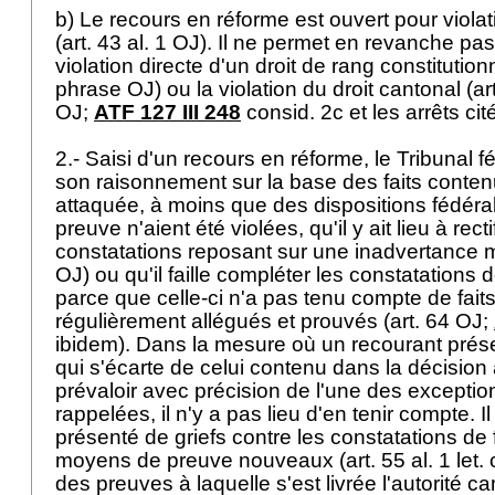
b) Le recours en réforme est ouvert pour violati
(
art. 43 al. 1 OJ
). Il ne permet en revanche pas
violation directe d'un droit de rang constitutionn
phrase OJ) ou la violation du droit cantonal (
ar
OJ;
ATF 127 III 248
consid. 2c et les arrêts cit
2.- Saisi d'un recours en réforme, le Tribunal f
son raisonnement sur la base des faits conten
attaquée, à moins que des dispositions fédéra
preuve n'aient été violées, qu'il y ait lieu à rect
constatations reposant sur une inadvertance m
OJ
) ou qu'il faille compléter les constatations 
parce que celle-ci n'a pas tenu compte de faits
régulièrement allégués et prouvés (
art. 64 OJ
;
ibidem). Dans la mesure où un recourant présen
qui s'écarte de celui contenu dans la décision
prévaloir avec précision de l'une des exceptio
rappelées, il n'y a pas lieu d'en tenir compte. I
présenté de griefs contre les constatations de fa
moyens de preuve nouveaux (
art. 55 al. 1 let
.
des preuves à laquelle s'est livrée l'autorité c