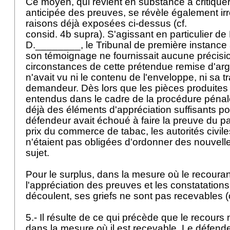
Ce moyen, qui revient en substance à critique
anticipée des preuves, se révèle également ir
raisons déjà exposées ci-dessus (cf.
consid. 4b supra). S'agissant en particulier de
D.________, le Tribunal de première instance 
son témoignage ne fournissait aucune précisio
circonstances de cette prétendue remise d'arg
n'avait vu ni le contenu de l'enveloppe, ni sa tr
demandeur. Dès lors que les pièces produites 
entendus dans le cadre de la procédure pénale
déjà des éléments d'appréciation suffisants po
défendeur avait échoué à faire la preuve du p
prix du commerce de tabac, les autorités civil
n'étaient pas obligées d'ordonner des nouvell
sujet.
Pour le surplus, dans la mesure où le recourant
l'appréciation des preuves et les constatations 
découlent, ses griefs ne sont pas recevables (
5.- Il résulte de ce qui précède que le recours 
dans la mesure où il est recevable. Le défend