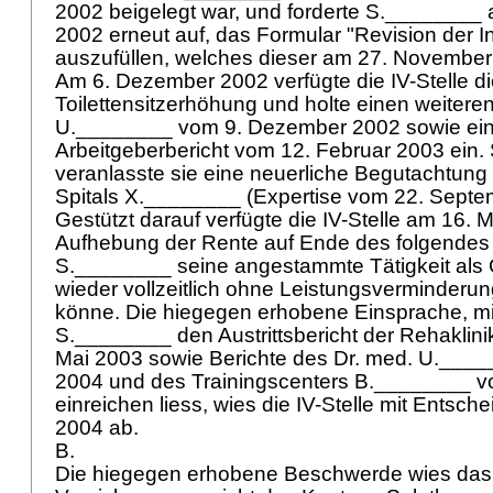
2002 beigelegt war, und forderte S._______
2002 erneut auf, das Formular "Revision der I
auszufüllen, welches dieser am 27. November 
Am 6. Dezember 2002 verfügte die IV-Stelle d
Toilettensitzerhöhung und holte einen weiteren
U.________ vom 9. Dezember 2002 sowie ei
Arbeitgeberbericht vom 12. Februar 2003 ein. 
veranlasste sie eine neuerliche Begutachtun
Spitals X.________ (Expertise vom 22. Sept
Gestützt darauf verfügte die IV-Stelle am 16. 
Aufhebung der Rente auf Ende des folgendes
S.________ seine angestammte Tätigkeit als 
wieder vollzeitlich ohne Leistungsverminder
könne. Die hiegegen erhobene Einsprache, mi
S.________ den Austrittsbericht der Rehaklin
Mai 2003 sowie Berichte des Dr. med. U.____
2004 und des Trainingscenters B.________ vo
einreichen liess, wies die IV-Stelle mit Entsc
2004 ab.
B.
Die hiegegen erhobene Beschwerde wies das