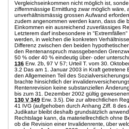
Vergleichseinkommen nicht möglich ist, sond
ziffernmässige Ermittlung zwar möglich wäre, 
unverhältnismässig grossen Aufwand erforde
zudem angenommen werden kann, dass die b
Einkommen ein ausreichend zuverlässiges Res
Letzterem darf insbesondere in "Extremfälle
werden, in welchen die konkreten Verhältnisse
Differenz zwischen den beiden hypothetische
den Rentenanspruch massgebenden Grenzwer
50 % oder 40 % eindeutig über- oder unterschre
136
Erw. 2b, 97 V 57; Urteil T. vom 30. Oktobe
3.2 Das am 1. Januar 2003 in Kraft getretene
den Allgemeinen Teil des Sozialversicherung
brachte hinsichtlich der invalidenversicherung
Rentenrevision keine substanziellen Änderun
bis zum 31. Dezember 2002 gültig gewesene
130 V 349
Erw. 3.5). Die zur altrechtlichen 
41 IVG
(aufgehoben durch Anhang Ziff. 8 de
Judikatur bleibt deshalb grundsätzlich anwend
Rechtslage kann, da materiellrechtlich ohne Be
ob die Revision einer Invalidenrente, über we