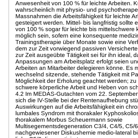
Anwesenheit von 100 % für leichte Arbeiten. Ku
wahrscheinlich mit physio- und psychotherap
Massnahmen die Arbeitsfähigkeit für leichte A
gesteigert werden. Mittel- bis langfristig sollte 
von 100 % sogar für leichte bis mittelschwere 
möglich sein, sofern eine konsequente medizi
Trainingstherapie über Monate sowie eine Ve
dem zur Zeit vorwiegend passiven Versicherte
zur Zeit ausgeübte Tätigkeit sei für ihn ideal, d
Anpassungen am Arbeitsplatz erfolgt seien und
Arbeiten an Mitarbeiter delegieren könne. Es 
wechselnd sitzende, stehende Tätigkeit mit Pa
Möglichkeit der Erholung geachtet werden; zu
schwere körperliche Arbeit und Heben von s
4.2 Im MEDAS-Gutachten vom 22. September 
sich die IV-Stelle bei der Rentenaufhebung stü
Auswirkungen auf die Arbeitsfähigkeit ein chr
lumbales Syndrom mit thorakaler Kyphoskolio
thorakalem Morbus Scheuermann sowie
Multisegementsdegeneration C3/4, C4/5, C5/6
nachgewiesener Diskushernie medio-lateral bi