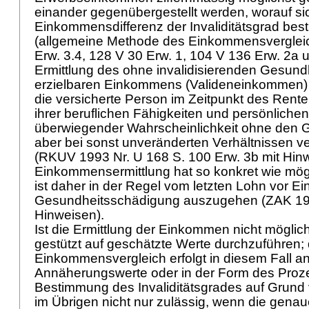
einander gegenübergestellt werden, worauf si
Einkommensdifferenz der Invaliditätsgrad bes
(allgemeine Methode des Einkommensverglei
Erw. 3.4, 128 V 30 Erw. 1, 104 V 136 Erw. 2a un
Ermittlung des ohne invalidisierenden Gesun
erzielbaren Einkommens (Valideneinkommen)
die versicherte Person im Zeitpunkt des Rent
ihrer beruflichen Fähigkeiten und persönlich
überwiegender Wahrscheinlichkeit ohne den 
aber bei sonst unveränderten Verhältnissen v
(RKUV 1993 Nr. U 168 S. 100 Erw. 3b mit Hinw
Einkommensermittlung hat so konkret wie mögl
ist daher in der Regel vom letzten Lohn vor Eint
Gesundheitsschädigung auszugehen (ZAK 198
Hinweisen).
Ist die Ermittlung der Einkommen nicht möglich,
gestützt auf geschätzte Werte durchzuführen; 
Einkommensvergleich erfolgt in diesem Fall a
Annäherungswerte oder in der Form des Proze
Bestimmung des Invaliditätsgrades auf Grund
im Übrigen nicht nur zulässig, wenn die genau