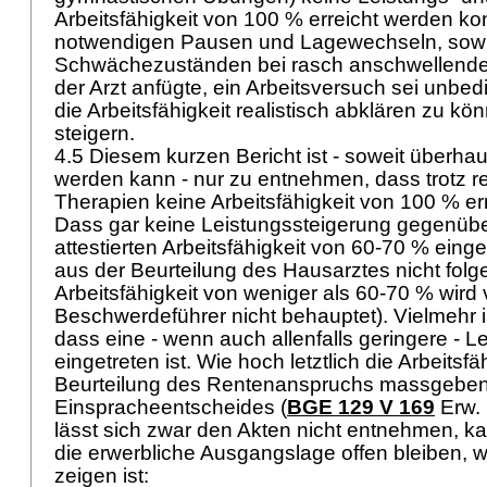
Arbeitsfähigkeit von 100 % erreicht werden k
notwendigen Pausen und Lagewechseln, sow
Schwächezuständen bei rasch anschwellend
der Arzt anfügte, ein Arbeitsversuch sei unbe
die Arbeitsfähigkeit realistisch abklären zu kö
steigern.
4.5 Diesem kurzen Bericht ist - soweit überhau
werden kann - nur zu entnehmen, dass trotz r
Therapien keine Arbeitsfähigkeit von 100 % er
Dass gar keine Leistungssteigerung gegenüber
attestierten Arbeitsfähigkeit von 60-70 % einget
aus der Beurteilung des Hausarztes nicht folge
Arbeitsfähigkeit von weniger als 60-70 % wird
Beschwerdeführer nicht behauptet). Vielmehr
dass eine - wenn auch allenfalls geringere - L
eingetreten ist. Wie hoch letztlich die Arbeitsfäh
Beurteilung des Rentenanspruchs massgeben
Einspracheentscheides (
BGE 129 V 169
Erw. 1
lässt sich zwar den Akten nicht entnehmen, ka
die erwerbliche Ausgangslage offen bleiben, 
zeigen ist: