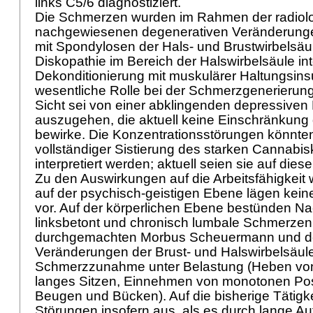
links C5/6 diagnostiziert.
Die Schmerzen wurden im Rahmen der radiol
nachgewiesenen degenerativen Veränderunge
mit Spondylosen der Hals- und Brustwirbelsäu
Diskopathie im Bereich der Halswirbelsäule inte
Dekonditionierung mit muskulärer Haltungsinsu
wesentliche Rolle bei der Schmerzgenerierung
Sicht sei von einer abklingenden depressiven
auszugehen, die aktuell keine Einschränkung d
bewirke. Die Konzentrationsstörungen könnten
vollständiger Sistierung des starken Cannab
interpretiert werden; aktuell seien sie auf die
Zu den Auswirkungen auf die Arbeitsfähigkeit 
auf der psychisch-geistigen Ebene lägen kein
vor. Auf der körperlichen Ebene bestünden 
linksbetont und chronisch lumbale Schmerze
durchgemachten Morbus Scheuermann und d
Veränderungen der Brust- und Halswirbelsäul
Schmerzzunahme unter Belastung (Heben von
langes Sitzen, Einnehmen von monotonen Posi
Beugen und Bücken). Auf die bisherige Tätigkei
Störungen insofern aus, als es durch lange Au