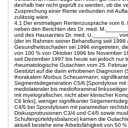
deshalb hier nicht geprüft zu werden, ob die 
Zusprechung einer Rente verbunden mit Aufl
zulässig wäre.
4.1 Der erstmaligen Rentenzusprache vom 6.
neben den Berichten des Dr. med. M._______
und des Hausarztes Dr. med. U.________ vo
(der im Rahmen seiner Behandlung seit 1998 
Gesundheitsschaden sei 1996 eingetreten, die
von 100 % von Oktober 1996 bis November 1
seit Dezember 1997 bis heute sei jedoch nur t
rheumatologische Gutachten vom 25. Februar
Gestützt auf die darin erhobenen Diagnosen (
thorakalem Morbus Scheuermann; signifikant
Segmentsdegeneration C5/6 [Spondylose mit 
mediolateraler bis medioforaminal linksseitige
mit myelografischer, nicht aber klinischer Ko
C6 links], weniger signifikanter Segementsde
C4/5 bei Spondylosen mit paramedian rechts
Diskusprotrusionen C3/4 und C4/5 sowie musk
Schultergürteldysbalance) kamen die Gutacht
aktuell bestehe eine Arbeitsfähigkeit von 50 % 