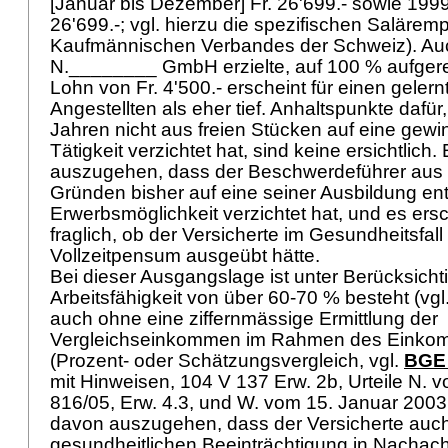
[Januar bis Dezember] Fr. 26'699.- sowie 1999 
26'699.-; vgl. hierzu die spezifischen Saläre
Kaufmännischen Verbandes der Schweiz). Auc
N.________ GmbH erzielte, auf 100 % aufger
Lohn von Fr. 4'500.- erscheint für einen gele
Angestellten als eher tief. Anhaltspunkte dafür,
Jahren nicht aus freien Stücken auf eine gew
Tätigkeit verzichtet hat, sind keine ersichtlich.
auszugehen, dass der Beschwerdeführer aus i
Gründen bisher auf eine seiner Ausbildung en
Erwerbsmöglichkeit verzichtet hat, und es ers
fraglich, ob der Versicherte im Gesundheitsfal
Vollzeitpensum ausgeübt hätte.
Bei dieser Ausgangslage ist unter Berücksicht
Arbeitsfähigkeit von über 60-70 % besteht (vgl.
auch ohne eine ziffernmässige Ermittlung der
Vergleichseinkommen im Rahmen des Einko
(Prozent- oder Schätzungsvergleich, vgl.
BGE 
mit Hinweisen, 104 V 137 Erw. 2b, Urteile N. v
816/05, Erw. 4.3, und W. vom 15. Januar 2003, 
davon auszugehen, dass der Versicherte auch
gesundheitlichen Beeinträchtigung in Nachac