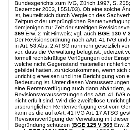
Bundesgerichts zum IVG, Zürich 1997, S. 255; 
Dezember 2003, I 551/03). Ob eine solche Än
ist, beurteilt sich durch Vergleich des Sachverh
Zeitpunkt der ursprünglichen Rentenverfügung
demjenigen zur Zeit der streitigen Revisionsve
369
Erw. 2 mit Hinweis; vgl. auch
BGE 130 V 
Der Revisionsordnung nach aArt. 41 IVG und
in
Art. 53 Abs. 2 ATSG
nunmehr gesetzlich ver
vor, dass die Verwaltung befugt ist, jederzeit
formell rechtskräftige Verfügungen oder Eins
welche nicht Gegenstand materieller richterlic
gebildet hatten, zurückzukommen, wenn sich d
unrichtig erweisen und ihre Berichtigung von e
Bedeutung ist. Unter diesen Voraussetzungen
eine Rentenverfügung auch dann abändern, 
Revisionsvoraussetzungen des aArt. 41 IVG 
nicht erfüllt sind. Wird die zweifellose Unrichtig
ursprünglichen Rentenverfügung erst vom Geric
kann es die auf aArt. 41 IVG
Art. 17 ATSG
gest
Revisionsverfügung der Verwaltung mit dieser 
Begründung schützen (
BGE 125 V 369
Erw. 2