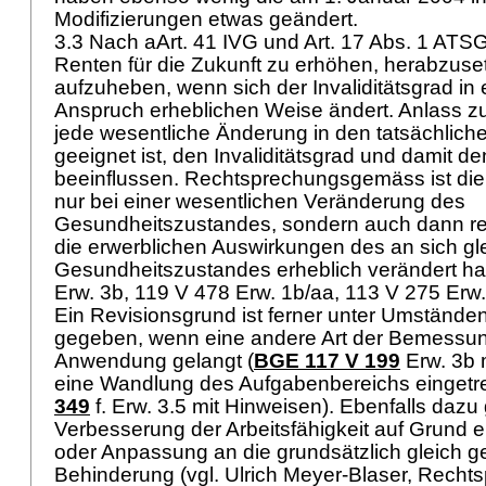
Modifizierungen etwas geändert.
3.3 Nach aArt. 41 IVG und
Art. 17 Abs. 1 ATS
Renten für die Zukunft zu erhöhen, herabzuse
aufzuheben, wenn sich der Invaliditätsgrad in 
Anspruch erheblichen Weise ändert. Anlass zu
jede wesentliche Änderung in den tatsächliche
geeignet ist, den Invaliditätsgrad und damit 
beeinflussen. Rechtsprechungsgemäss ist die 
nur bei einer wesentlichen Veränderung des
Gesundheitszustandes, sondern auch dann rev
die erwerblichen Auswirkungen des an sich gl
Gesundheitszustandes erheblich verändert ha
Erw. 3b, 119 V 478 Erw. 1b/aa, 113 V 275 Erw.
Ein Revisionsgrund ist ferner unter Umständ
gegeben, wenn eine andere Art der Bemessung 
Anwendung gelangt (
BGE 117 V 199
Erw. 3b 
eine Wandlung des Aufgabenbereichs eingetret
349
f. Erw. 3.5 mit Hinweisen). Ebenfalls dazu 
Verbesserung der Arbeitsfähigkeit auf Grund
oder Anpassung an die grundsätzlich gleich g
Behinderung (vgl. Ulrich Meyer-Blaser, Recht