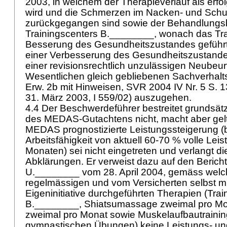
2003, in welchem der Therapieverlauf als erfo
wird und die Schmerzen im Nacken- und Schu
zurückgegangen sind sowie der Behandlungsb
Trainingscenters B.________, wonach das Tra
Besserung des Gesundheitszustandes geführt 
einer Verbesserung des Gesundheitszustande
einer revisionsrechtlich unzulässigen Neubeur
Wesentlichen gleich gebliebenen Sachverhalts
Erw. 2b mit Hinweisen, SVR 2004 IV Nr. 5 S. 13
31. März 2003, I 559/02) auszugehen.
4.4 Der Beschwerdeführer bestreitet grundsät
des MEDAS-Gutachtens nicht, macht aber gelt
MEDAS prognostizierte Leistungssteigerung (b
Arbeitsfähigkeit von aktuell 60-70 % volle Leis
Monaten) sei nicht eingetreten und verlangt d
Abklärungen. Er verweist dazu auf den Bericht
U.________ vom 28. April 2004, gemäss welc
regelmässigen und vom Versicherten selbst mi
Eigeninitiative durchgeführten Therapien (Trai
B.________, Shiatsumassage zweimal pro Mo
zweimal pro Monat sowie Muskelaufbautrainin
gymnastischen Übungen) keine Leistungs- un