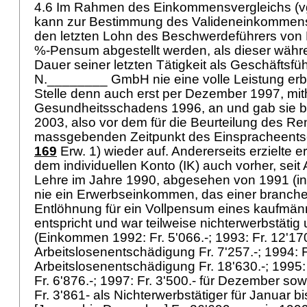
4.6 Im Rahmen des Einkommensvergleichs (vgl
kann zur Bestimmung des Valideneinkommens 
den letzten Lohn des Beschwerdeführers von Fr
%-Pensum abgestellt werden, als dieser wäh
Dauer seiner letzten Tätigkeit als Geschäftsfüh
N.________ GmbH nie eine volle Leistung erbra
Stelle denn auch erst per Dezember 1997, mith
Gesundheitsschadens 1996, an und gab sie be
2003, also vor dem für die Beurteilung des R
massgebenden Zeitpunkt des Einspracheents
169
Erw. 1) wieder auf. Andererseits erzielte
dem individuellen Konto (IK) auch vorher, seit
Lehre im Jahre 1990, abgesehen von 1991 (in
nie ein Erwerbseinkommen, das einer branch
Entlöhnung für ein Vollpensum eines kaufmän
entspricht und war teilweise nichterwerbstätig 
(Einkommen 1992: Fr. 5'066.-; 1993: Fr. 12'17
Arbeitslosenentschädigung Fr. 7'257.-; 1994: F
Arbeitslosenentschädigung Fr. 18'630.-; 1995: 
Fr. 6'876.-; 1997: Fr. 3'500.- für Dezember s
Fr. 3'861- als Nichterwerbstätiger für Januar 