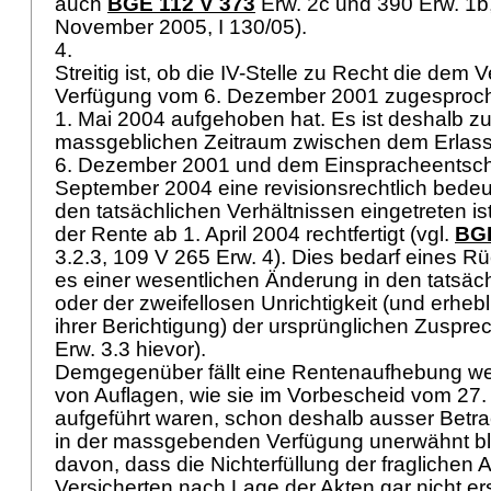
auch
BGE 112 V 373
Erw. 2c und 390 Erw. 1b,
November 2005, I 130/05).
4.
Streitig ist, ob die IV-Stelle zu Recht die dem 
Verfügung vom 6. Dezember 2001 zugesproch
1. Mai 2004 aufgehoben hat. Es ist deshalb zu
massgeblichen Zeitraum zwischen dem Erlas
6. Dezember 2001 und dem Einspracheentsch
September 2004 eine revisionsrechtlich bede
den tatsächlichen Verhältnissen eingetreten is
der Rente ab 1. April 2004 rechtfertigt (vgl.
BGE
3.2.3, 109 V 265 Erw. 4). Dies bedarf eines R
es einer wesentlichen Änderung in den tatsäc
oder der zweifellosen Unrichtigkeit (und erhe
ihrer Berichtigung) der ursprünglichen Zuspre
Erw. 3.3 hievor).
Demgegenüber fällt eine Rentenaufhebung we
von Auflagen, wie sie im Vorbescheid vom 27
aufgeführt waren, schon deshalb ausser Betrac
in der massgebenden Verfügung unerwähnt b
davon, dass die Nichterfüllung der fraglichen
Versicherten nach Lage der Akten gar nicht erst