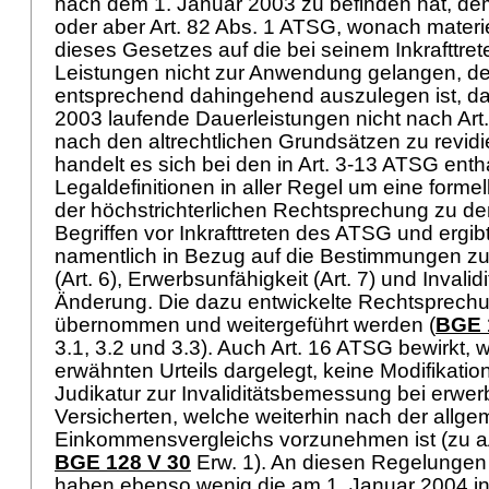
nach dem 1. Januar 2003 zu befinden hat, de
oder aber
Art. 82 Abs. 1 ATSG
, wonach mater
dieses Gesetzes auf die bei seinem Inkrafttre
Leistungen nicht zur Anwendung gelangen, d
entsprechend dahingehend auszulegen ist, d
2003 laufende Dauerleistungen nicht nach
Art
nach den altrechtlichen Grundsätzen zu revidi
handelt es sich bei den in
Art. 3-13 ATSG
enth
Legaldefinitionen in aller Regel um eine forme
der höchstrichterlichen Rechtsprechung zu d
Begriffen vor Inkrafttreten des ATSG und ergibt 
namentlich in Bezug auf die Bestimmungen zur
(Art. 6), Erwerbsunfähigkeit (Art. 7) und Invalidit
Änderung. Die dazu entwickelte Rechtsprechu
übernommen und weitergeführt werden (
BGE 
3.1, 3.2 und 3.3). Auch
Art. 16 ATSG
bewirkt, w
erwähnten Urteils dargelegt, keine Modifikatio
Judikatur zur Invaliditätsbemessung bei erwer
Versicherten, welche weiterhin nach der all
Einkommensvergleichs vorzunehmen ist (zu aA
BGE 128 V 30
Erw. 1). An diesen Regelunge
haben ebenso wenig die am 1. Januar 2004 in 