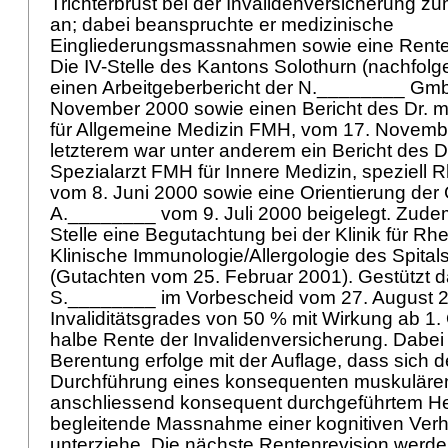
Trichterbrust bei der Invalidenversicherung 
an; dabei beanspruchte er medizinische
Eingliederungsmassnahmen sowie eine Rent
Die IV-Stelle des Kantons Solothurn (nachfolge
einen Arbeitgeberbericht der N.________ Gm
November 2000 sowie einen Bericht des Dr. m
für Allgemeine Medizin FMH, vom 17. Novemb
letzterem war unter anderem ein Bericht des 
Spezialarzt FMH für Innere Medizin, speziel
vom 8. Juni 2000 sowie eine Orientierung der
A.________ vom 9. Juli 2000 beigelegt. Zudem
Stelle eine Begutachtung bei der Klinik für R
Klinische Immunologie/Allergologie des Spita
(Gutachten vom 25. Februar 2001). Gestützt d
S.________ im Vorbescheid vom 27. August 2
Invaliditätsgrades von 50 % mit Wirkung ab 1.
halbe Rente der Invalidenversicherung. Dabei
Berentung erfolge mit der Auflage, dass sich d
Durchführung eines konsequenten muskulären
anschliessend konsequent durchgeführtem H
begleitende Massnahme einer kognitiven Verh
unterziehe. Die nächste Rentenrevision werd