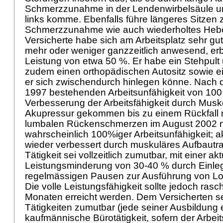
Schmerzzunahme in der Lendenwirbelsäule un
links komme. Ebenfalls führe längeres Sitzen 
Schmerzzunahme wie auch wiederholtes Hebe
Versicherte habe sich am Arbeitsplatz sehr gut 
mehr oder weniger ganzzeitlich anwesend, erb
Leistung von etwa 50 %. Er habe ein Stehpult 
zudem einen orthopädischen Autositz sowie e
er sich zwischendurch hinlegen könne. Nach 
1997 bestehenden Arbeitsunfähigkeit von 100 
Verbesserung der Arbeitsfähigkeit durch Mus
Akupressur gekommen bis zu einem Rückfall m
lumbalen Rückenschmerzen im August 2002 mit
wahrscheinlich 100%iger Arbeitsunfähigkeit; a
wieder verbessert durch muskuläres Aufbautrai
Tätigkeit sei vollzeitlich zumutbar, mit einer ak
Leistungsminderung von 30-40 % durch Einle
regelmässigen Pausen zur Ausführung von L
Die volle Leistungsfähigkeit sollte jedoch rasc
Monaten erreicht werden. Dem Versicherten s
Tätigkeiten zumutbar (jede seiner Ausbildung
kaufmännische Bürotätigkeit, sofern der Arbeit