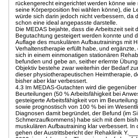
rückengerecht eingerichtet werden könne wie m
seine Körperposition frei wählen könne), die L
würde sich darin jedoch nicht verbessern, da di
schon eine ideal angepasste darstelle.
Die MEDAS bejahte, dass die Arbeitszeit seit d
Begutachtung gesteigert werden konnte und de
Auflage des muskulären Aufbautrainings mit
Verhaltenstherapie erfüllt habe, und ergänzte,
sich in einem einmonatigen stationären Rehabil
befunden und gebe an, seither erlernte Übunge
Objektiv bestehe zwar weiterhin der Bedarf zu
dieser physiotherapeutischen Heimtherapie, d
bisher aber klar verbessert.
4.3 Im MEDAS-Gutachten wird die gegenüber 
Beurteilungen (50 % Arbeitsfähigkeit bei Anw
gesteigerte Arbeitsfähigkeit von im Beurteilun
sowie prognostisch von 100 % bei im Wesentl
Diagnosen damit begründet, der Befund (im S
Schmerzaufkommens) habe sich mit dem bishe
muskulären Aufbautraining klar verbessert. In
gehen der Austrittsbericht der Rehaklinik Y._