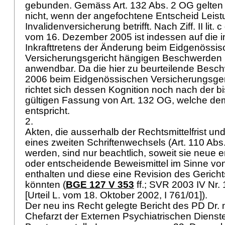
gebunden. Gemäss
Art. 132 Abs. 2 OG
gelten
nicht, wenn der angefochtene Entscheid Leis
Invalidenversicherung betrifft. Nach Ziff. II li
vom 16. Dezember 2005 ist indessen auf die i
Inkrafttretens der Änderung beim Eidgenössi
Versicherungsgericht hängigen Beschwerden 
anwendbar. Da die hier zu beurteilende Besch
2006 beim Eidgenössischen Versicherungsgeri
richtet sich dessen Kognition noch nach der b
gültigen Fassung von
Art. 132 OG
, welche de
entspricht.
2.
Akten, die ausserhalb der Rechtsmittelfrist u
eines zweiten Schriftenwechsels (
Art. 110 Abs
werden, sind nur beachtlich, soweit sie neue 
oder entscheidende Beweismittel im Sinne vo
enthalten und diese eine Revision des Gerichts
könnten (
BGE 127 V 353
ff.; SVR 2003 IV Nr. 
[Urteil L. vom 18. Oktober 2002, I 761/01]).
Der neu ins Recht gelegte Bericht des PD Dr
Chefarzt der Externen Psychiatrischen Dienste