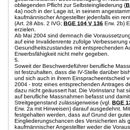
obliegenden Pflicht zur Selbsteingliederung (
B
4a) noch in der Lage ist, in seinem angestamm
kaufmännischer Angestellter jedenfalls ein r
(
Art. 28 Abs. 2 IVG
;
BGE 104 V 136
Erw. 2b) 
erzielen.
Ab Mai 2004 sind demnach die Voraussetzung
auf eine Invalidenrente zufolge Verbesserung
Gesundheitszustandes mit entsprechenden Au
Erwerbsfähigkeit nicht mehr gegeben.
5.
Soweit der Beschwerdeführer berufliche Mas
ist festzuhalten, dass die IV-Stelle darüber bish
und sich auch in ihrem Einspracheentscheid 
2004 - trotz eines entsprechenden Antrages de
dazu nicht geäussert hat. Die Vorinstanz hat 
auf berufliche Massnahmen befasst und damit
Streitgegenstand zulässigerweise (vgl.
BGE 1
Erw. 2a mit Hinweisen) darauf ausgedehnt. Mit
festgehalten werden, dass auf Grund der gute
Eingliederungschancen des Versicherten als g
kaufmännischer Angestellter weder die Voraus