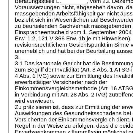
Beratungsstelle L.________, vom 23. Dezember
Voraussetzungen nicht, abgesehen davon, das
massgebenden Arbeitsfähigkeit gar nicht äusse
bezieht sich im Wesentlichen auf Beschwerde
zu beurteilenden Sachverhalt massgebenden 
Einspracheentscheid vom 1. September 2004 
Erw. 1.2, 121 V 366 Erw. 1b je mit Hinweisen). 
revisionsrechtlichem Gesichtspunkt im Sinne
unerheblich und hat bei der Beurteilung ausse
3.
3.1 Das kantonale Gericht hat die Bestimmu
zum Begriff der Invalidität (
Art. 8 Abs. 1 ATSG
i
4 Abs. 1 IVG
) sowie zur Ermittlung des Invalid
erwerbstätiger Versicherter nach der
Einkommensvergleichsmethode (
Art. 16 ATS
in Verbindung mit
Art. 28 Abs. 2 IVG
) zutreffe
wird verwiesen.
Zu präzisieren ist, dass zur Ermittlung der erw
Auswirkungen des Gesundheitsschadens bei 
Versicherten der Einkommensvergleich dient. D
Regel in der Weise zu erfolgen, dass die beid
Erwerbseinkommen ziffernmässig möglichst ge