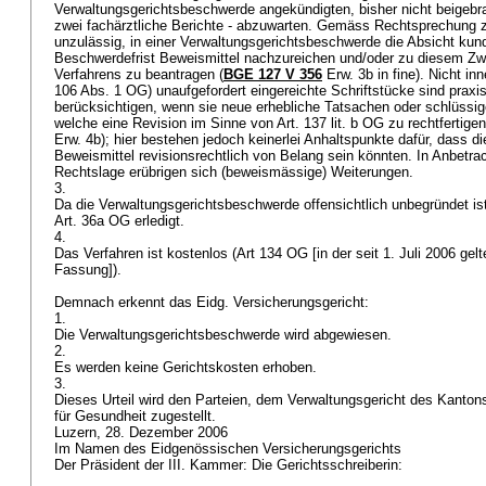
Verwaltungsgerichtsbeschwerde angekündigten, bisher nicht beigebra
zwei fachärztliche Berichte - abzuwarten. Gemäss Rechtsprechung 
unzulässig, in einer Verwaltungsgerichtsbeschwerde die Absicht kun
Beschwerdefrist Beweismittel nachzureichen und/oder zu diesem Zw
Verfahrens zu beantragen (
BGE 127 V 356
Erw. 3b in fine). Nicht inn
106 Abs. 1 OG
) unaufgefordert eingereichte Schriftstücke sind prax
berücksichtigen, wenn sie neue erhebliche Tatsachen oder schlüssig
welche eine Revision im Sinne von
Art. 137 lit. b OG
zu rechtfertige
Erw. 4b); hier bestehen jedoch keinerlei Anhaltspunkte dafür, dass di
Beweismittel revisionsrechtlich von Belang sein könnten. In Anbetra
Rechtslage erübrigen sich (beweismässige) Weiterungen.
3.
Da die Verwaltungsgerichtsbeschwerde offensichtlich unbegründet ist
Art. 36a OG
erledigt.
4.
Das Verfahren ist kostenlos (
Art 134 OG
[in der seit 1. Juli 2006 ge
Fassung]).
Demnach erkennt das Eidg. Versicherungsgericht:
1.
Die Verwaltungsgerichtsbeschwerde wird abgewiesen.
2.
Es werden keine Gerichtskosten erhoben.
3.
Dieses Urteil wird den Parteien, dem Verwaltungsgericht des Kan
für Gesundheit zugestellt.
Luzern, 28. Dezember 2006
Im Namen des Eidgenössischen Versicherungsgerichts
Der Präsident der III. Kammer: Die Gerichtsschreiberin: