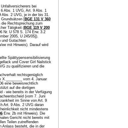
 Unfallversicherers bei
. 6 Abs. 1 UVG
,
Art. 9 Abs. 1
 9 Abs. 2 UVG
, je in der bis 31.
n Grundsätzen [
BGE 131 V 360
ch die Rechtsprechung zum
er Tätigkeit (
BGE 119 V 200
 Nr. U 578 S. 174 Erw. 3.2
ember 2005, U 245/05]).
n und Gutachten
b/ee mit Hinweis). Darauf wird
ellte Spättypensensibilisierung
ellack und Cover Girl Nailstick
UVG
zu qualifizieren und die
achverhalt rechtsgenüglich
nik X.________ vom 4. Januar
6 eine beweisrechtlich
tützt auf die dortigen
 - wie bereits in der Verfügung
acheentscheid (vom 7. Juni
krankheit im Sinne von
Art. 9
ach
Art. 9 Abs. 2 UVG
daran
cheinlichkeit nicht mindestens
86
Erw. 2b mit Hinweis). Die
alen Gericht nicht bereits mit
llen Teilen zutreffenden
 Anlass besteht, die in der