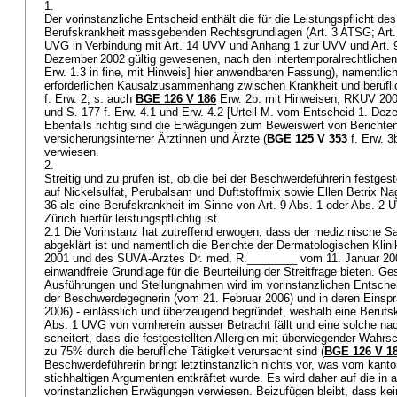
1.
Der vorinstanzliche Entscheid enthält die für die Leistungspflicht des
Berufskrankheit massgebenden Rechtsgrundlagen (
Art. 3 ATSG
;
Art
UVG
in Verbindung mit
Art. 14 UVV
und Anhang 1 zur UVV und
Art.
Dezember 2002 gültig gewesenen, nach den intertemporalrechtliche
Erw. 1.3 in fine, mit Hinweis] hier anwendbaren Fassung), namentli
erforderlichen Kausalzusammenhang zwischen Krankheit und beruflich
f. Erw. 2; s. auch
BGE 126 V 186
Erw. 2b. mit Hinweisen; RKUV 2006
und S. 177 f. Erw. 4.1 und Erw. 4.2 [Urteil M. vom Entscheid 1. Dez
Ebenfalls richtig sind die Erwägungen zum Beweiswert von Berichte
versicherungsinterner Ärztinnen und Ärzte (
BGE 125 V 353
f. Erw. 3
verwiesen.
2.
Streitig und zu prüfen ist, ob die bei der Beschwerdeführerin festgest
auf Nickelsulfat, Perubalsam und Duftstoffmix sowie Ellen Betrix Nag
36 als eine Berufskrankheit im Sinne von
Art. 9 Abs. 1 oder Abs. 2 
Zürich hierfür leistungspflichtig ist.
2.1 Die Vorinstanz hat zutreffend erwogen, dass der medizinische S
abgeklärt ist und namentlich die Berichte der Dermatologischen Kli
2001 und des SUVA-Arztes Dr. med. R.________ vom 11. Januar 200
einwandfreie Grundlage für die Beurteilung der Streitfrage bieten. Ges
Ausführungen und Stellungnahmen wird im vorinstanzlichen Entscheid
der Beschwerdegegnerin (vom 21. Februar 2006) und in deren Einspr
2006) - einlässlich und überzeugend begründet, weshalb eine Berufs
Abs. 1 UVG
von vornherein ausser Betracht fällt und eine solche n
scheitert, dass die festgestellten Allergien mit überwiegender Wahrs
zu 75% durch die berufliche Tätigkeit verursacht sind (
BGE 126 V 1
Beschwerdeführerin bringt letztinstanzlich nichts vor, was vom kanton
stichhaltigen Argumenten entkräftet wurde. Es wird daher auf die in a
vorinstanzlichen Erwägungen verwiesen. Beizufügen bleibt, dass kein