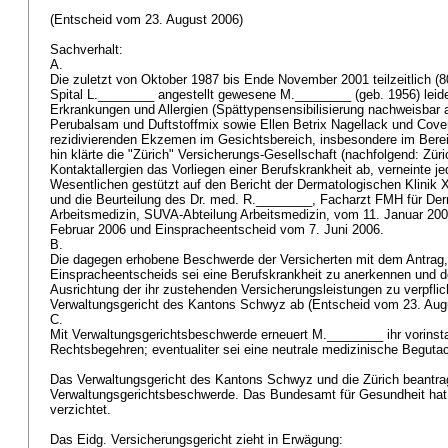
(Entscheid vom 23. August 2006)
Sachverhalt:
A.
Die zuletzt von Oktober 1987 bis Ende November 2001 teilzeitlich (
Spital L.________ angestellt gewesene M.________ (geb. 1956) leid
Erkrankungen und Allergien (Spättypensensibilisierung nachweisbar au
Perubalsam und Duftstoffmix sowie Ellen Betrix Nagellack und Cover 
rezidivierenden Ekzemen im Gesichtsbereich, insbesondere im Berei
hin klärte die "Zürich" Versicherungs-Gesellschaft (nachfolgend: Züri
Kontaktallergien das Vorliegen einer Berufskrankheit ab, verneinte je
Wesentlichen gestützt auf den Bericht der Dermatologischen Klinik
und die Beurteilung des Dr. med. R.________, Facharzt FMH für Der
Arbeitsmedizin, SUVA-Abteilung Arbeitsmedizin, vom 11. Januar 200
Februar 2006 und Einspracheentscheid vom 7. Juni 2006.
B.
Die dagegen erhobene Beschwerde der Versicherten mit dem Antrag,
Einspracheentscheids sei eine Berufskrankheit zu anerkennen und de
Ausrichtung der ihr zustehenden Versicherungsleistungen zu verpflic
Verwaltungsgericht des Kantons Schwyz ab (Entscheid vom 23. Aug
C.
Mit Verwaltungsgerichtsbeschwerde erneuert M.________ ihr vorinsta
Rechtsbegehren; eventualiter sei eine neutrale medizinische Begut
Das Verwaltungsgericht des Kantons Schwyz und die Zürich beantr
Verwaltungsgerichtsbeschwerde. Das Bundesamt für Gesundheit hat
verzichtet.
Das Eidg. Versicherungsgericht zieht in Erwägung: