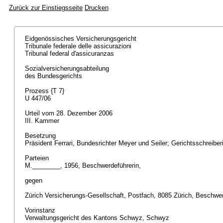
Zurück zur Einstiegsseite
Drucken
Eidgenössisches Versicherungsgericht
Tribunale federale delle assicurazioni
Tribunal federal d'assicuranzas
Sozialversicherungsabteilung
des Bundesgerichts
Prozess {T 7}
U 447/06
Urteil vom 28. Dezember 2006
III. Kammer
Besetzung
Präsident Ferrari, Bundesrichter Meyer und Seiler; Gerichtsschreibe
Parteien
M.________, 1956, Beschwerdeführerin,
gegen
Zürich Versicherungs-Gesellschaft, Postfach, 8085 Zürich, Beschw
Vorinstanz
Verwaltungsgericht des Kantons Schwyz, Schwyz