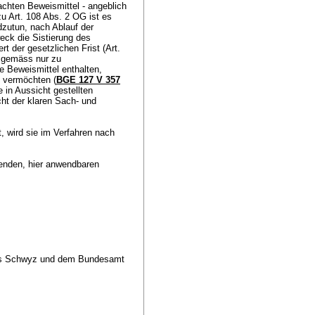
chten Beweismittel - angeblich
zu
Art. 108 Abs. 2 OG
ist es
dzutun, nach Ablauf der
eck die Sistierung des
ert der gesetzlichen Frist (
Art.
isgemäss nur zu
e Beweismittel enthalten,
n vermöchten (
BGE 127 V 357
e in Aussicht gestellten
cht der klaren Sach- und
, wird sie im Verfahren nach
ltenden, hier anwendbaren
tons Schwyz und dem Bundesamt