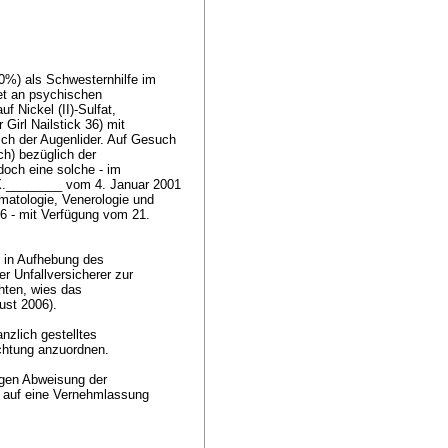
80%) als Schwesternhilfe im
et an psychischen
f Nickel (II)-Sulfat,
Girl Nailstick 36) mit
ch der Augenlider. Auf Gesuch
ch) bezüglich der
doch eine solche - im
 X.________ vom 4. Januar 2001
matologie, Venerologie und
6 - mit Verfügung vom 21.
 in Aufhebung des
r Unfallversicherer zur
hten, wies das
ust 2006).
nzlich gestelltes
achtung anzuordnen.
agen Abweisung der
 auf eine Vernehmlassung