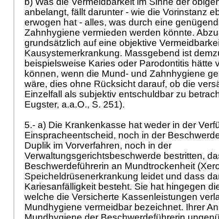
b) Was die Vermeidbarkeit im Sinne der obig
anbelangt, fällt darunter - wie die Vorinstanz e
erwogen hat - alles, was durch eine genügen
Zahnhygiene vermieden werden könnte. Abzust
grundsätzlich auf eine objektive Vermeidbarkei
Kausystemerkrankung. Massgebend ist demzu
beispielsweise Karies oder Parodontitis hätt
können, wenn die Mund- und Zahnhygiene g
wäre, dies ohne Rücksicht darauf, ob die ver
Einzelfall als subjektiv entschuldbar zu betrac
Eugster, a.a.O., S. 251).
5.- a) Die Krankenkasse hat weder in der Ver
Einspracheentscheid, noch in der Beschwerde
Duplik im Vorverfahren, noch in der
Verwaltungsgerichtsbeschwerde bestritten, da
Beschwerdeführerin an Mundtrockenheit (Xero
Speicheldrüsenerkrankung leidet und dass da
Kariesanfälligkeit besteht. Sie hat hingegen d
welche die Versicherte Kassenleistungen verlan
Mundhygiene vermeidbar bezeichnet. Ihrer An
Mundhygiene der Beschwerdeführerin ungen