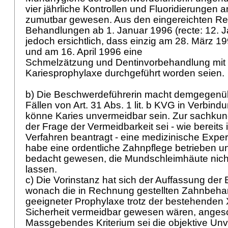
vier jährliche Kontrollen und Fluoridierunge
zumutbar gewesen. Aus den eingereichten Re
Behandlungen ab 1. Januar 1996 (recte: 12. J
jedoch ersichtlich, dass einzig am 28. März 19
und am 16. April 1996 eine
Schmelzätzung und Dentinvorbehandlung mit Ha
Kariesprophylaxe durchgeführt worden seien.
b) Die Beschwerdeführerin macht demgegenüb
Fällen von
Art. 31 Abs. 1 lit. b KVG
in Verbindu
könne Karies unvermeidbar sein. Zur sachku
der Frage der Vermeidbarkeit sei - wie bereits
Verfahren beantragt - eine medizinische Exper
habe eine ordentliche Zahnpflege betrieben un
bedacht gewesen, die Mundschleimhäute nich
lassen.
c) Die Vorinstanz hat sich der Auffassung de
wonach die in Rechnung gestellten Zahnbeha
geeigneter Prophylaxe trotz der bestehenden 
Sicherheit vermeidbar gewesen wären, anges
Massgebendes Kriterium sei die objektive Unv