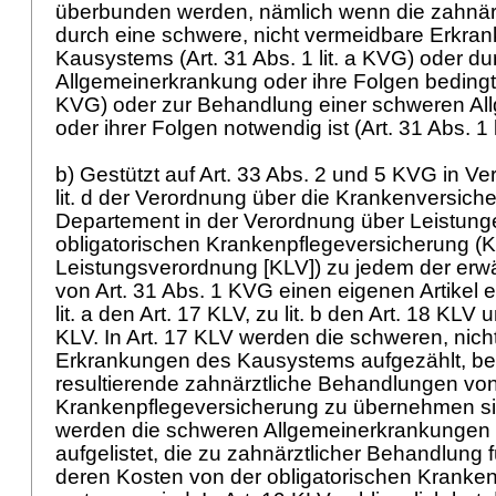
überbunden werden, nämlich wenn die zahnär
durch eine schwere, nicht vermeidbare Erkra
Kausystems (
Art. 31 Abs. 1 lit. a KVG
) oder d
Allgemeinerkrankung oder ihre Folgen bedingt
KVG
) oder zur Behandlung einer schweren A
oder ihrer Folgen notwendig ist (
Art. 31 Abs. 1 
b) Gestützt auf
Art. 33 Abs. 2 und 5 KVG
in Ver
lit. d der Verordnung über die Krankenversich
Departement in der Verordnung über Leistunge
obligatorischen Krankenpflegeversicherung (
Leistungsverordnung [KLV]) zu jedem der er
von
Art. 31 Abs. 1 KVG
einen eigenen Artikel e
lit. a den
Art. 17 KLV
, zu lit. b den
Art. 18 KLV
un
KLV
. In
Art. 17 KLV
werden die schweren, nich
Erkrankungen des Kausystems aufgezählt, be
resultierende zahnärztliche Behandlungen von
Krankenpflegeversicherung zu übernehmen si
werden die schweren Allgemeinerkrankungen 
aufgelistet, die zu zahnärztlicher Behandlung
deren Kosten von der obligatorischen Kranke