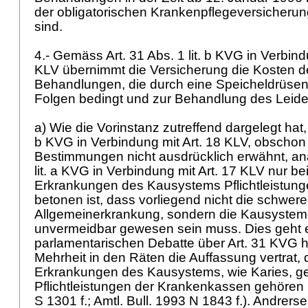
der obligatorischen Krankenpflegeversicher
sind.
4.- Gemäss
Art. 31 Abs. 1 lit. b KVG
in Verbind
KLV
übernimmt die Versicherung die Kosten d
Behandlungen, die durch eine Speicheldrüsen
Folgen bedingt und zur Behandlung des Leid
a) Wie die Vorinstanz zutreffend dargelegt hat,
b KVG
in Verbindung mit
Art. 18 KLV
, obschon
Bestimmungen nicht ausdrücklich erwähnt, a
lit. a KVG
in Verbindung mit
Art. 17 KLV
nur bei
Erkrankungen des Kausystems Pflichtleistun
betonen ist, dass vorliegend nicht die schwere
Allgemeinerkrankung, sondern die Kausyste
unvermeidbar gewesen sein muss. Dies geht e
parlamentarischen Debatte über
Art. 31 KVG
h
Mehrheit in den Räten die Auffassung vertrat,
Erkrankungen des Kausystems, wie Karies, gen
Pflichtleistungen der Krankenkassen gehören (v
S 1301 f.; Amtl. Bull. 1993 N 1843 f.). Andrers