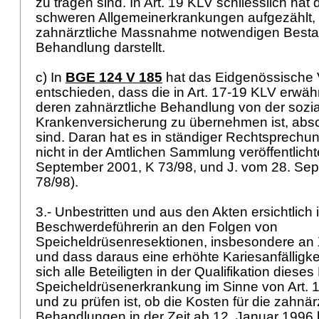
zu tragen sind. In
Art. 19 KLV
schliesslich hat
schweren Allgemeinerkrankungen aufgezählt, 
zahnärztliche Massnahme notwendigen Bestan
Behandlung darstellt.
c) In
BGE 124 V 185
hat das Eidgenössische 
entschieden, dass die in
Art. 17-19 KLV
erwähn
deren zahnärztliche Behandlung von der sozi
Krankenversicherung zu übernehmen ist, absc
sind. Daran hat es in ständiger Rechtsprechu
nicht in der Amtlichen Sammlung veröffentlicht
September 2001, K 73/98, und J. vom 28. Se
78/98).
3.- Unbestritten und aus den Akten ersichtlich i
Beschwerdeführerin an den Folgen von
Speicheldrüsenresektionen, insbesondere an X
und dass daraus eine erhöhte Kariesanfälligkeit
sich alle Beteiligten in der Qualifikation dieses
Speicheldrüsenerkrankung im Sinne von
Art. 
und zu prüfen ist, ob die Kosten für die zahnär
Behandlungen in der Zeit ab 12. Januar 1996 b