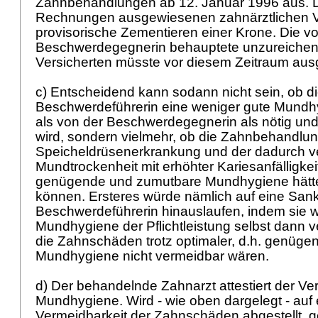
Zahnbehandlungen ab 12. Januar 1996 aus. Di
Rechnungen ausgewiesenen zahnärztlichen Ve
provisorische Zementieren einer Krone. Die v
Beschwerdegegnerin behauptete unzureiche
Versicherten müsste vor diesem Zeitraum au
c) Entscheidend kann sodann nicht sein, ob d
Beschwerdeführerin eine weniger gute Mundh
als von der Beschwerdegegnerin als nötig und
wird, sondern vielmehr, ob die Zahnbehandlun
Speicheldrüsenerkrankung und der dadurch v
Mundtrockenheit mit erhöhter Kariesanfälligkei
genügende und zumutbare Mundhygiene hätt
können. Ersteres würde nämlich auf eine Sank
Beschwerdeführerin hinauslaufen, indem sie
Mundhygiene der Pflichtleistung selbst dann v
die Zahnschäden trotz optimaler, d.h. genüge
Mundhygiene nicht vermeidbar wären.
d) Der behandelnde Zahnarzt attestiert der Ve
Mundhygiene. Wird - wie oben dargelegt - auf 
Vermeidbarkeit der Zahnschäden abgestellt, g