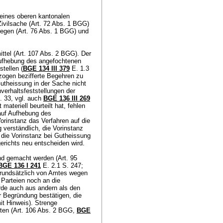
 eines oberen kantonalen
Zivilsache (
Art. 72 Abs. 1 BGG
)
legen (
Art. 76 Abs. 1 BGG
) und
ttel (
Art. 107 Abs. 2 BGG
). Der
Aufhebung des angefochtenen
tellen (
BGE 134 III 379
E. 1.3
zogen bezifferte Begehren zu
Gutheissung in der Sache nicht
verhaltsfeststellungen der
. 33, vgl. auch
BGE 136 III 269
 materiell beurteilt hat, fehlen
 auf Aufhebung des
rinstanz das Verfahren auf die
 verständlich, die Vorinstanz
da die Vorinstanz bei Gutheissung
erichts neu entscheiden wird.
nd gemacht werden (
Art. 95
BGE 136 I 241
E. 2.1 S. 247;
grundsätzlich von Amtes wegen
 Parteien noch an die
de auch aus andern als den
 Begründung bestätigen, die
it Hinweis). Strenge
ten (
Art. 106 Abs. 2 BGG
,
BGE