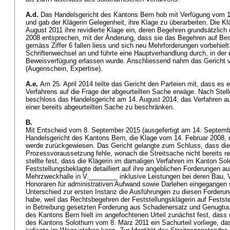
A.d.
Das Handelsgericht des Kantons Bern hob mit Verfügung vom 14.
und gab der Klägerin Gelegenheit, ihre Klage zu überarbeiten. Die Kl
August 2011 ihre revidierte Klage ein, deren Begehren grundsätzlich
2008 entsprechen, mit der Änderung, dass sie das Begehren auf Be
gemäss Ziffer 6 fallen liess und sich neu Mehrforderungen vorbehielt
Schriftenwechsel an und führte eine Hauptverhandlung durch, in der
Beweisverfügung erlassen wurde. Anschliessend nahm das Gericht 
(Augenschein, Expertise).
A.e.
Am 25. April 2014 teilte das Gericht den Parteien mit, dass es
Verfahrens auf die Frage der abgeurteilten Sache erwäge. Nach Stel
beschloss das Handelsgericht am 14. August 2014, das Verfahren au
einer bereits abgeurteilten Sache zu beschränken.
B.
Mit Entscheid vom 8. September 2015 (ausgefertigt am 14. Septemb
Handelsgericht des Kantons Bern, die Klage vom 14. Februar 2008, r
werde zurückgewiesen. Das Gericht gelangte zum Schluss, dass di
Prozessvoraussetzung fehle, wonach die Streitsache nicht bereits rec
stellte fest, dass die Klägerin im damaligen Verfahren im Kanton Sol
Feststellungsbeklagte detailliert auf ihre angeblichen Forderungen au
Mehrzweckhalle in V.________ inklusive Leistungen bei deren Bau,
Honoraren für administrativen Aufwand sowie Darlehen eingegangen 
Unterschied zur ersten Instanz die Ausführungen zu diesen Forderun
habe, weil das Rechtsbegehren der Feststellungsklägerin auf Festst
in Betreibung gesetzten Forderung aus Schadenersatz und Genugtuu
des Kantons Bern hielt im angefochtenen Urteil zunächst fest, dass 
des Kantons Solothurn vom 8. März 2011 ein Sachurteil vorliege, das