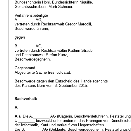
Bundesrichterin Hohl, Bundesrichterin Niquille,
Gerichtsschreiberin Marti-Schreier.
Verfahrensbeteiligte
A.________ AG,
vertreten durch Rechtsanwalt Gregor Marcolli,
Beschwerdeführerin,
gegen
B.________ AG,
vertreten durch Rechtsanwältin Kathrin Straub
und Rechtsanwalt Stefan Kunz,
Beschwerdegegnerin.
Gegenstand
Abgeurteilte Sache (res iudicata),
Beschwerde gegen den Entscheid des Handelsgerichts
des Kantons Bern vom 8. September 2015.
Sachverhalt:
A.
A.a.
Die A.________ AG (Klägerin, Beschwerdeführerin, Feststellungs
U.________ bezweckt unter anderem das Erbringen von Dienstleistu
der Informatik, Kauf und Verkauf von Liegenschaften.
Die B.________ AG (Beklagte, Beschwerdegegnerin, Feststellungskläg