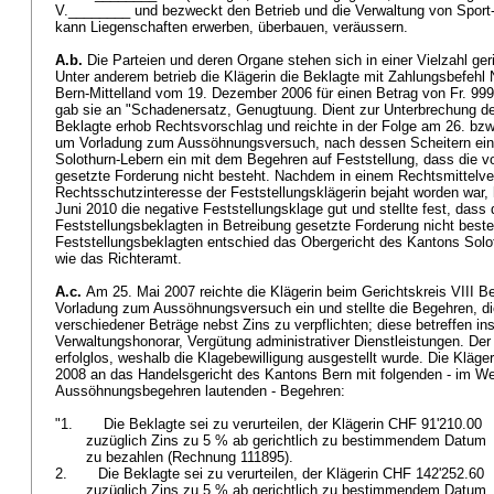
V.________ und bezweckt den Betrieb und die Verwaltung von Sport
kann Liegenschaften erwerben, überbauen, veräussern.
A.b.
Die Parteien und deren Organe stehen sich in einer Vielzahl ger
Unter anderem betrieb die Klägerin die Beklagte mit Zahlungsbefehl
Bern-Mittelland vom 19. Dezember 2006 für einen Betrag von Fr. 999
gab sie an "Schadenersatz, Genugtuung. Dient zur Unterbrechung der
Beklagte erhob Rechtsvorschlag und reichte in der Folge am 26. bz
um Vorladung zum Aussöhnungsversuch, nach dessen Scheitern ein
Solothurn-Lebern ein mit dem Begehren auf Feststellung, dass die vo
gesetzte Forderung nicht besteht. Nachdem in einem Rechtsmittelve
Rechtsschutzinteresse der Feststellungsklägerin bejaht worden war,
Juni 2010 die negative Feststellungsklage gut und stellte fest, dass 
Feststellungsbeklagten in Betreibung gesetzte Forderung nicht besteh
Feststellungsbeklagten entschied das Obergericht des Kantons Solo
wie das Richteramt.
A.c.
Am 25. Mai 2007 reichte die Klägerin beim Gerichtskreis VIII 
Vorladung zum Aussöhnungsversuch ein und stellte die Begehren, di
verschiedener Beträge nebst Zins zu verpflichten; diese betreffen 
Verwaltungshonorar, Vergütung administrativer Dienstleistungen. De
erfolglos, weshalb die Klagebewilligung ausgestellt wurde. Die Kläge
2008 an das Handelsgericht des Kantons Bern mit folgenden - im We
Aussöhnungsbegehren lautenden - Begehren:
"1. Die Beklagte sei zu verurteilen, der Klägerin CHF 91'210.00
zuzüglich Zins zu 5 % ab gerichtlich zu bestimmendem Datum
zu bezahlen (Rechnung 111895).
2. Die Beklagte sei zu verurteilen, der Klägerin CHF 142'252.60
zuzüglich Zins zu 5 % ab gerichtlich zu bestimmendem Datum