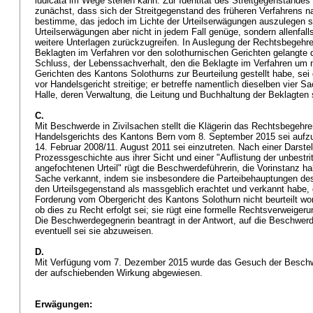
iudicata im Wege stehen kann. Zur Identität des Streitgegenstandes
zunächst, dass sich der Streitgegenstand des früheren Verfahrens n
bestimme, das jedoch im Lichte der Urteilserwägungen auszulegen se
Urteilserwägungen aber nicht in jedem Fall genüge, sondern allenfalls
weitere Unterlagen zurückzugreifen. In Auslegung der Rechtsbegehre
Beklagten im Verfahren vor den solothurnischen Gerichten gelangte
Schluss, der Lebenssachverhalt, den die Beklagte im Verfahren um n
Gerichten des Kantons Solothurns zur Beurteilung gestellt habe, sei
vor Handelsgericht streitige; er betreffe namentlich dieselben vier 
Halle, deren Verwaltung, die Leitung und Buchhaltung der Beklagten
C.
Mit Beschwerde in Zivilsachen stellt die Klägerin das Rechtsbegehr
Handelsgerichts des Kantons Bern vom 8. September 2015 sei aufz
14. Februar 2008/11. August 2011 sei einzutreten. Nach einer Darste
Prozessgeschichte aus ihrer Sicht und einer "Auflistung der unbestri
angefochtenen Urteil" rügt die Beschwerdeführerin, die Vorinstanz ha
Sache verkannt, indem sie insbesondere die Parteibehauptungen des
den Urteilsgegenstand als massgeblich erachtet und verkannt habe, 
Forderung vom Obergericht des Kantons Solothurn nicht beurteilt wor
ob dies zu Recht erfolgt sei; sie rügt eine formelle Rechtsverweiger
Die Beschwerdegegnerin beantragt in der Antwort, auf die Beschwerde
eventuell sei sie abzuweisen.
D.
Mit Verfügung vom 7. Dezember 2015 wurde das Gesuch der Besch
der aufschiebenden Wirkung abgewiesen.
Erwägungen: