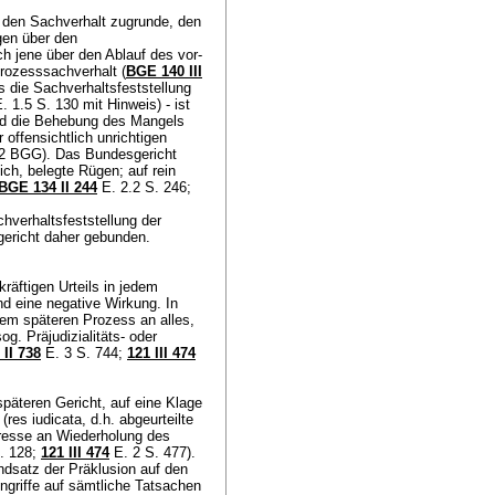
 den Sachverhalt zugrunde, den
gen über den
h jene über den Ablauf des vor-
Prozesssachverhalt (
BGE 140 III
s die Sachverhaltsfeststellung
. 1.5 S. 130 mit Hinweis) - ist
d die Behebung des Mangels
offensichtlich unrichtigen
. 2 BGG
). Das Bundesgericht
lich, belegte Rügen; auf rein
BGE 134 II 244
E. 2.2 S. 246;
hverhaltsfeststellung der
sgericht daher gebunden.
räftigen Urteils in jedem
nd eine negative Wirkung. In
inem späteren Prozess an alles,
g. Präjudizialitäts- oder
II 738
E. 3 S. 744;
121 III 474
späteren Gericht, auf eine Klage
(res iudicata, d.h. abgeurteilte
teresse an Wiederholung des
. 128;
121 III 474
E. 2 S. 477).
undsatz der Präklusion auf den
Angriffe auf sämtliche Tatsachen