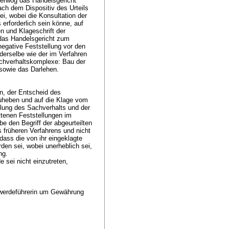
 erwog das Handelsgericht
ach dem Dispositiv des Urteils
i, wobei die Konsultation der
 erforderlich sein könne, auf
n und Klageschrift der
 das Handelsgericht zum
egative Feststellung vor den
 derselbe wie der im Verfahren
Sachverhaltskomplexe: Bau der
 sowie das Darlehen.
en, der Entscheid des
uheben und auf die Klage vom
llung des Sachverhalts und der
ttenen Feststellungen im
be den Begriff der abgeurteilten
 früheren Verfahrens und nicht
dass die von ihr eingeklagte
den sei, wobei unerheblich sei,
ung.
 sei nicht einzutreten,
werdeführerin um Gewährung