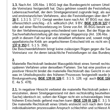
1.3.
Nach
Art. 105 Abs. 1 BGG
legt das Bundesgericht seinem Urteil
die Vorinstanz festgestellt hat. Dazu gehören sowohl die Feststellun
Lebenssachverhalt, der dem Streitgegenstand zugrunde liegt, als auc
und erstinstanzlichen Verfahrens, also die Feststellungen über den 
16
E. 1.3.1 S. 17 f.). Gerügt werden kann nach
Art. 97 BGG
nur, das
offensichtlich unrichtig - d.h. willkürlich (
Art. 9 BV
;
BGE 135 III 127
E
oder auf einer Rechtsverletzung im Sinne von
Art. 95 BGG
beruht un
für den Verfahrensausgang entscheidend sein kann. Bei der Rüge der 
Sachverhaltsfeststellung gilt das strenge Rügeprinzip (
Art. 106 Abs
prüft in diesem Fall nur klar und detailliert erhobene und, soweit mög
appellatorische Kritik am angefochtenen Entscheid tritt es nicht ein (
137 II 353
E. 5.1 S. 356).
Die Beschwerdeführerin bringt keine zulässigen Rügen gegen die Sac
Vorinstanz vor. An deren tatsächliche Feststellungen ist das Bunde
2.
Materielle Rechtskraft bedeutet Massgeblichkeit eines formell rechtsk
späteren Verfahren unter denselben Parteien. Sie hat eine positive u
positiver Hinsicht bindet die materielle Rechtskraft das Gericht in e
was im Urteilsdispositiv des früheren Prozesses festgestellt wurde (so
Bindungswirkung,
BGE 139 III 126
E. 3.1 S. 128; vgl. auch
BGE 116 
E. 4a S. 478).
2.1.
In negativer Hinsicht verbietet die materielle Rechtskraft jedem 
einzutreten, deren Streitgegenstand mit dem rechtskräftig beurteilten 
Sache) identisch ist, sofern der Kläger nicht ein schutzwürdiges In
früheren Entscheids geltend machen kann (
BGE 139 III 126
E. 3.1 S
Die materielle Rechtskraft eines Urteils erstreckt sich nach dem Gr
individualisierten prozessualen Anspruch schlechthin und schliesst 