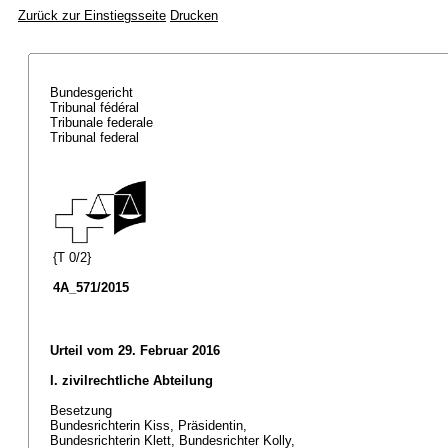
Zurück zur Einstiegsseite
Drucken
Bundesgericht
Tribunal fédéral
Tribunale federale
Tribunal federal
{T 0/2}
4A_571/2015
Urteil vom 29. Februar 2016
I. zivilrechtliche Abteilung
Besetzung
Bundesrichterin Kiss, Präsidentin,
Bundesrichterin Klett, Bundesrichter Kolly,