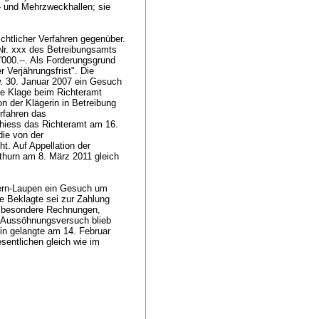
- und Mehrzweckhallen; sie
ichtlicher Verfahren gegenüber.
 Nr. xxx des Betreibungsamts
'000.--. Als Forderungsgrund
 Verjährungsfrist". Die
w. 30. Januar 2007 ein Gesuch
e Klage beim Richteramt
n der Klägerin in Betreibung
rfahren das
 hiess das Richteramt am 16.
die von der
t. Auf Appellation der
thurn am 8. März 2011 gleich
Bern-Laupen ein Gesuch um
e Beklagte sei zur Zahlung
insbesondere Rechnungen,
r Aussöhnungsversuch blieb
rin gelangte am 14. Februar
sentlichen gleich wie im