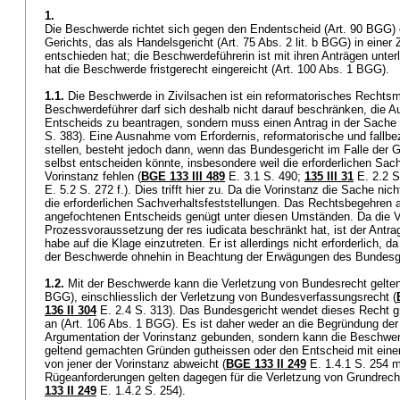
1.
Die Beschwerde richtet sich gegen den Endentscheid (
Art. 90 BGG
)
Gerichts, das als Handelsgericht (
Art. 75 Abs. 2 lit. b BGG
) in einer 
entschieden hat; die Beschwerdeführerin ist mit ihren Anträgen unter
hat die Beschwerde fristgerecht eingereicht (
Art. 100 Abs. 1 BGG
).
1.1.
Die Beschwerde in Zivilsachen ist ein reformatorisches Rechtsmi
Beschwerdeführer darf sich deshalb nicht darauf beschränken, die 
Entscheids zu beantragen, sondern muss einen Antrag in der Sache s
S. 383). Eine Ausnahme vom Erfordernis, reformatorische und fallbe
stellen, besteht jedoch dann, wenn das Bundesgericht im Falle der 
selbst entscheiden könnte, insbesondere weil die erforderlichen Sach
Vorinstanz fehlen (
BGE 133 III 489
E. 3.1 S. 490;
135 III 31
E. 2.2 S
E. 5.2 S. 272 f.). Dies trifft hier zu. Da die Vorinstanz die Sache nicht
die erforderlichen Sachverhaltsfeststellungen. Das Rechtsbegehren
angefochtenen Entscheids genügt unter diesen Umständen. Da die Vo
Prozessvoraussetzung der res iudicata beschränkt hat, ist der Antrag
habe auf die Klage einzutreten. Er ist allerdings nicht erforderlich, 
der Beschwerde ohnehin in Beachtung der Erwägungen des Bundesg
1.2.
Mit der Beschwerde kann die Verletzung von Bundesrecht gelte
BGG
), einschliesslich der Verletzung von Bundesverfassungsrecht (
136 II 304
E. 2.4 S. 313). Das Bundesgericht wendet dieses Recht 
an (
Art. 106 Abs. 1 BGG
). Es ist daher weder an die Begründung der
Argumentation der Vorinstanz gebunden, sondern kann die Beschwer
geltend gemachten Gründen gutheissen oder den Entscheid mit einer
von jener der Vorinstanz abweicht (
BGE 133 II 249
E. 1.4.1 S. 254 m
Rügeanforderungen gelten dagegen für die Verletzung von Grundrech
133 II 249
E. 1.4.2 S. 254).