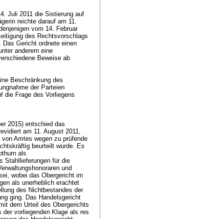
 Juli 2011 die Sistierung auf
ägerin reichte darauf am 11.
 denjenigen vom 14. Februar
seitigung des Rechtsvorschlags
. Das Gericht ordnete einen
 unter anderem eine
verschiedene Beweise ab
 eine Beschränkung des
lungnahme der Parteien
f die Frage des Vorliegens
er 2015) entschied das
evidiert am 11. August 2011,
e von Amtes wegen zu prüfende
htskräftig beurteilt wurde. Es
othurn als
s Stahllieferungen für die
 Verwaltungshonoraren und
sei, wobei das Obergericht im
gen als unerheblich erachtet
ellung des Nichtbestandes der
ng ging. Das Handelsgericht
mit dem Urteil des Obergerichts
 der vorliegenden Klage als res