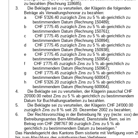
zu bezahlen (Rechnung 118685).
3. Die Beklagte sei zu verurteilen, der Klägerin die folgenden
Beträge als Verwaltungshonorar zu bezahlen:
a CHF 5'326.40 zuzüglich Zins zu 5 % ab gerichtlich zu
bestimmendem Datum (Rechnung 150489);
b CHF 1'775.45 zuzüglich Zins zu 5 % ab gerichtlich zu
bestimmendem Datum (Rechnung 150761);
c CHF 1'775.45 zuzüglich Zins zu 5 % ab gerichtlich zu
bestimmendem Datum (Rechnung 150894);
d CHF 1'775.45 zuzüglich Zins zu 5 % ab gerichtlich zu
bestimmendem Datum (Rechnung 150938);
e CHF 1'775.45 zuzüglich Zins zu 5 % ab gerichtlich zu
bestimmendem Datum (Rechnung 150954);
f CHF 1'775.45 zuzüglich Zins zu 5 % ab gerichtlich zu
bestimmendem Datum (Rechnung 150967);
g CHF 1'775.45 zuzüglich Zins zu 5 % ab gerichtlich zu
bestimmendem Datum (Rechnung 600047);
h CHF 5'326.20 zuzüglich Zins zu 5 % ab gerichtlich zu
bestimmendem Datum (Rechnung 600064).
4. Die Beklagte sei zu verurteilen, der Klägerin pauschal CHF
20'000.00 nebst Zins zu 5 % ab gerichtlich zu bestimmendem
Datum für Buchhaltungsarbeiten zu bezahlen.
5. Die Beklagte sei zu verurteilen, der Klägerin CHF 24'000.00
zuzüglich Zins zu 8 % seit 20. Dezember 2002 zu bezahlen;
6. Der Rechtsvorschlag in der Betreibung Nr. yyy (recte: xxx) d
Betreibungsamtes Bern-Mittelland, Dienststelle Bern, sei im
Betrag von CHF 298'767.90 zuzüglich Zins zu 5 % ab
gerichtlich zu bestimmendem Datum zu beseitigen."
Das Handelsgericht des Kantons Bern sistierte mit Verfügung vom 2
bis zum Abschluss des solothurnischen Verfahrens.