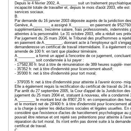
Depuis le 4 février 2002, A.________ suit un traitement psychiatrique
incapacité totale de travailler et, depuis le mois d'août 2003, elle es
services sociaux.
B.
Par demande du 16 janvier 2003 déposée auprès de la juridiction d
Genève, A.________ a assigné X.________ en paiement de 9'527'609 fr
supplémentaires, treizième salaire, frais professionnels, indemnités
atteintes à la personnalité. Le 31 octobre 2003, elle a réduit ses prét
Par jugement du 25 mars 2004, le Tribunal des prud'hommes a rejeté 
en paiement de A.________, donnant acte à l'employeur qu'il s'engage
demanderesse un certificat de travail intermédiaire. Il a égalemen
amende de 100 fr. en tant que plaideur téméraire.
A.________ a formé un appel à l'encontre de ce jugement, concluant
X.________ soit condamnée à lui payer :
- 17'582,80 fr. brut à titre de rémunération de 389 heures supplé- me
- 35'352 fr. net à titre d'indemnité pour licenciement abusif;
- 35'000 fr. net à titre d'indemnité pour tort moral;
- 379'035 fr. net à titre d'indemnité pour atteinte à l'avenir écono- mi
Elle a également requis la rectification du certificat de travail du 24
Par arrêt du 27 septembre 2005, la Cour d'appel de la Juridiction de
jugement du 25 mars 2004 et, statuant à nouveau, elle a condamné
A.________ le montant brut de 8'807,20 fr. en compensation des heu
et le montant net de 29'400 fr. à titre d'indemnité pour licenciement ab
a la charge à opérer les déductions sociales et légales usuelles. En 
considéré que l'existence d'actes de harcèlement psychologique au 
pouvait être retenue et ont rejeté ses prétentions pour atteinte à l'a
réparation du tort moral. Ils n'ont enfin pas donné suite à la demande 
certificat de travail.
C.