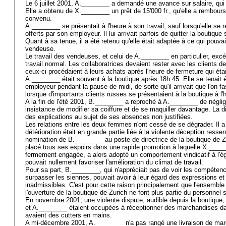
Le 6 juillet 2001, A.________ a demandé une avance sur salaire, qui
Elle a obtenu de X.________ un prêt de 15'000 fr., qu'elle a rembou
convenu.
A.________ se présentait à l'heure à son travail, sauf lorsqu'elle se 
offerts par son employeur. Il lui arrivait parfois de quitter la boutique
Quant à sa tenue, il a été retenu qu'elle était adaptée à ce qui pouva
vendeuse.
Le travail des vendeuses, et celui de A.________ en particulier, excé
travail normal. Les collaboratrices devaient rester avec les clients 
ceux-ci procédaient à leurs achats après l'heure de fermeture qui éta
A.________ était souvent à la boutique après 18h.45. Elle se tenait 
employeur pendant la pause de midi, de sorte qu'il arrivait que l'on 
lorsque d'importants clients russes se présentaient à la boutique à l
A la fin de l'été 2001, B.________ a reproché à A.________ de néglig
insistance de modifier sa coiffure et de se maquiller davantage. La d
des explications au sujet de ses absences non justifiées.
Les relations entre les deux femmes n'ont cessé de se dégrader. Il a
détérioration était en grande partie liée à la violente déception resse
nomination de B.________ au poste de directrice de la boutique de Z
placé tous ses espoirs dans une rapide promotion à laquelle X._____
fermement engagée, a alors adopté un comportement vindicatif à l'éga
pouvait nullement favoriser l'amélioration du climat de travail.
Pour sa part, B.________, qui n'appréciait pas de voir les compétenc
surpasser les siennes, pouvait avoir à leur égard des expressions et d
inadmissibles. C'est pour cette raison principalement que l'ensemble
l'ouverture de la boutique de Zurich ne font plus partie du personne
En novembre 2001, une violente dispute, audible depuis la boutique,
et A.________ étaient occupées à réceptionner des marchandises dan
avaient des cutters en mains.
A mi-décembre 2001, A.________ n'a pas rangé une livraison de mar