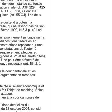
en dernière instance cantonale
ation civile (cf.
ATF 129 III 415
. 46 OJ
). Enfin, ils ont été
quises (
art. 55 OJ
). Les deux
 qui tend à obtenir la
velle, qui ne ressort pas de son
I, Berne 1990, N 3.3 p. 491 ad
on raisonnement juridique sur la
dispositions fédérales en
 constatations reposant sur une
 constatations de l'autorité
 régulièrement allégués et
48
consid. 2c et les arrêts cités).
il ne peut être présenté de
preuve nouveaux (
art. 55 al. 1
 la cour cantonale et les
r argumentation n'est pas
einte à l'avenir économique et
 fait l'objet de mobbing. Selon
t attaqué.
 lieu à la cour cantonale de
jurisprudentielles du
3 du 13 octobre 2004, consid.