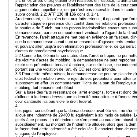
3.1 et les arrêts cités) étaient bien réalisées en l'espèce, la deman
l'appréciation des preuves et l'établissement des faits de la cour can
argumentation appellatoire, ce qui n'est pas recevable dans le cadre 
supra consid. 2.2;
ATF 130 III 136
consid. 1.4).
Au demeurant, si l'on s'en tient aux faits retenus, il apparaît que l'o
caractéristique en présence d'un conflit dans les relations professionn
la boutique de Zurich, par ses propos inadmissibles envers ses sub
demanderesse, par son comportement vindicatif à l'égard de la directi
En revanche, l'arrêt attaqué ne met pas en évidence un faisceau d'
que la demanderesse aurait subi un ensemble d'agissements tendant 
et pouvant aller jusqu'à son élimination professionnelle, ce qui serait 
d'actes de harcèlement psychologique.
3.2 Comme les éléments constatés dans l'arrêt entrepris ne permettent
été victime d'actes de mobbing, la demanderesse ne peut reprocher à
rejeté ses prétentions tendant à obtenir, sur cette base, une indemnit
portant sur une violation de l'
art. 49 CO
est donc infondé.
3.3 Pour cette même raison, la demanderesse ne peut se plaindre d'
droit fédéral en relation avec le rejet de ses prétentions pour atteint
supposent en effet un comportement illicite de la part de l'employeur
mobbing, fait précisément défaut.
Sur la base des faits ressortant de l'arrêt entrepris, force est donc d
d'allouer à la demanderesse une indemnité pour atteinte à l'avenir éc
cour cantonale n'a pas violé le droit fédéral.
4.
Les juges, considérant que la demanderesse avait été victime d'un li
alloué une indemnité de 29'400 fr. équivalant à six mois de salaire. 
griefs à ce propos. La défenderesse s'en prend au caractère abusif d
subsidiairement, au montant de l'indemnité allouée, alors que la d
la façon dont cette indemnité a été calculée. Il convient donc de c
critiques de l'employeur.