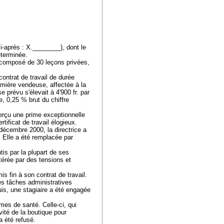
-après : X.________), dont le
éterminée.
 composé de 30 leçons privées,
ntrat de travail de durée
emière vendeuse, affectée à la
 prévu s'élevait à 4'900 fr. par
le, 0,25 % brut du chiffre
erçu une prime exceptionnelle
ertificat de travail élogieux.
décembre 2000, la directrice a
. Elle a été remplacée par
t.
is par la plupart de ses
térée par des tensions et
s fin à son contrat de travail.
s tâches administratives
is, une stagiaire a été engagée
es de santé. Celle-ci, qui
vité de la boutique pour
 a été refusé.