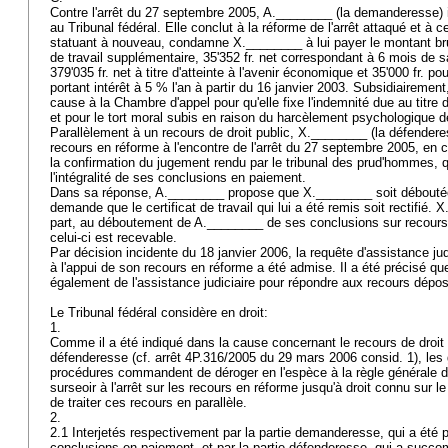
Contre l'arrêt du 27 septembre 2005, A.________ (la demanderesse) i
au Tribunal fédéral. Elle conclut à la réforme de l'arrêt attaqué et à c
statuant à nouveau, condamne X.________ à lui payer le montant brut 
de travail supplémentaire, 35'352 fr. net correspondant à 6 mois de sa
379'035 fr. net à titre d'atteinte à l'avenir économique et 35'000 fr. p
portant intérêt à 5 % l'an à partir du 16 janvier 2003. Subsidiairement, 
cause à la Chambre d'appel pour qu'elle fixe l'indemnité due au titre 
et pour le tort moral subis en raison du harcèlement psychologique 
Parallèlement à un recours de droit public, X.________ (la défenderes
recours en réforme à l'encontre de l'arrêt du 27 septembre 2005, en 
la confirmation du jugement rendu par le tribunal des prud'hommes, 
l'intégralité de ses conclusions en paiement.
Dans sa réponse, A.________ propose que X.________ soit déboutée
demande que le certificat de travail qui lui a été remis soit rectifié.
part, au déboutement de A.________ de ses conclusions sur recours
celui-ci est recevable.
Par décision incidente du 18 janvier 2006, la requête d'assistance j
à l'appui de son recours en réforme a été admise. Il a été précisé qu
également de l'assistance judiciaire pour répondre aux recours dép
Le Tribunal fédéral considère en droit:
1.
Comme il a été indiqué dans la cause concernant le recours de droit p
défenderesse (cf. arrêt 4P.316/2005 du 29 mars 2006 consid. 1), les
procédures commandent de déroger en l'espèce à la règle générale de
surseoir à l'arrêt sur les recours en réforme jusqu'à droit connu sur l
de traiter ces recours en parallèle.
2.
2.1 Interjetés respectivement par la partie demanderesse, qui a été 
conclusions en paiement, et par la partie défenderesse, qui a succ