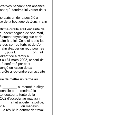
é.
tratives pendant son absence
t qu'il faudrait lui verser deux
ge parisien de la société a
e de la boutique de Zurich, afin
irmé qu'elle était enceinte de
que, accompagnée de son mari,
èlement psychologique et de
re à la loi. Celle-ci a pris les
 des coffres-forts et de s'en
 afin d'exiger un reçu pour les
____, puis B.________ ont fait
 directrice a remis à
et au 31 mars 2002, assorti de
été confirmé par écrit.
u congé en raison de sa
 prête à reprendre son activité
 vue de mettre un terme au
 A.________ a informé le siège
ionnelle et se rendre à la
erlocuteur a tenté de la
er 2002 d'accéder au magasin.
____ a fait appeler la police,
igner A.________ du magasin.
a résilié le contrat de travail