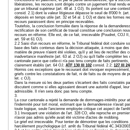
libératoires, les recours sont dirigés contre un jugement final rendu 
par un tribunal supérieur (
art. 48 al. 1 OJ
). Ils portent sur une contest
consid. 2.1) dont la valeur litigieuse dépasse le seuil de 8'000 fr. (
art
déposés en temps utile (
art. 32 et 54 al. 1 OJ
) et dans les formes re
recours paraissent donc en principe recevables.
Toutefois, la conclusion formulée dans la réponse de la demanderesse
rectification de son certificat de travail constitue une conclusion nou
recours en réforme. Elle est, de ce fait, irrecevable (Poudret, COJ I
art. 59 et 61 OJ
).
2.2 Saisi d'un recours en réforme, le Tribunal fédéral doit conduire s
base des faits contenus dans la décision attaquée, à moins que des 
matière de preuve n'aient été violées, qu'il y ait lieu de rectifier des
inadvertance manifeste (
art. 63 al. 2 OJ
) ou qu'il faille compléter les
cantonale parce que celle-ci n'a pas tenu compte de faits pertinents,
clairement établis (
art. 64 OJ
;
ATF 130 III 102
consid. 2.2;
127 III 2
Hormis ces exceptions que le recourant doit invoquer expressément, 
griefs contre les constatations de fait, ni de faits ou de moyens de 
let
. c OJ).
Dans la mesure où les deux parties s'écartent des faits constatés par
discutent comme si elles agissaient devant une autorité d'appel, leu
admissible. Il n'en sera donc pas tenu compte.
3.
La cour cantonale a rejeté la demande de dommages-intérêts pour att
l'indemnité pour tort moral, estimant que la demanderesse n'avait pas
toute logique, seule l'ancienne employée critique cet aspect de l'arrê
3.1 Invoquant une violation de l'
art. 328 CO
, elle reproche en premier
n'avoir pas admis qu'elle avait été victime d'actes de mobbing.
Le grief est irrecevable. Pour tenter de démontrer que les conditions 
harcèlement psychologique (cf. arrêt du Tribunal fédéral 4C.343/200