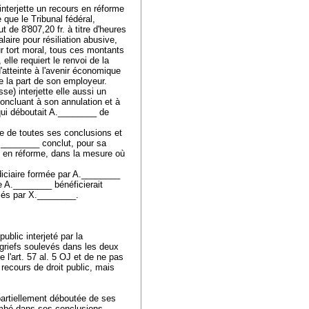
nterjette un recours en réforme
e que le Tribunal fédéral,
de 8'807,20 fr. à titre d'heures
laire pour résiliation abusive,
our tort moral, tous ces montants
elle requiert le renvoi de la
d'atteinte à l'avenir économique
de la part de son employeur.
se) interjette elle aussi un
concluant à son annulation et à
qui déboutait A.________ de
 de toutes ses conclusions et
 X.________ conclut, pour sa
 en réforme, dans la mesure où
udiciaire formée par A.________
e A.________ bénéficierait
osés par X.________.
ublic interjeté par la
 griefs soulevés dans les deux
 l'
art. 57 al. 5 OJ
et de ne pas
e recours de droit public, mais
partiellement déboutée de ses
ombé dans ses conclusions