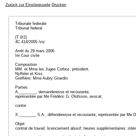
Zurück zur Einstiegsseite
Drucken
Tribunale federale
Tribunal federal
{T 0/2}
4C.414/2005 /viz
Arrêt du 29 mars 2006
Ire Cour civile
Composition
MM. et Mme les Juges Corboz, président,
Nyffeler et Kiss.
Greffière: Mme Aubry Girardin.
Parties
A.________, demanderesse et recourante,
représentée par Me Frédéric G. Olofsson, avocat,
contre
X.________ S.A., défenderesse et recourante, représentée par Me D
Objet
contrat de travail; licenciement abusif; heures supplémentaires; inté