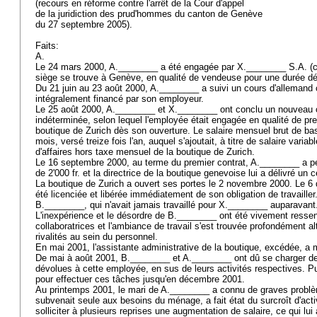
(recours en réforme contre l'arrêt de la Cour d'appel
de la juridiction des prud'hommes du canton de Genève
du 27 septembre 2005).
Faits:
A.
Le 24 mars 2000, A.________ a été engagée par X.________ S.A. (ci
siège se trouve à Genève, en qualité de vendeuse pour une durée d
Du 21 juin au 23 août 2000, A.________ a suivi un cours d'allemand
intégralement financé par son employeur.
Le 25 août 2000, A.________ et X.________ ont conclu un nouveau co
indéterminée, selon lequel l'employée était engagée en qualité de pr
boutique de Zurich dès son ouverture. Le salaire mensuel brut de base
mois, versé treize fois l'an, auquel s'ajoutait, à titre de salaire variab
d'affaires hors taxe mensuel de la boutique de Zurich.
Le 16 septembre 2000, au terme du premier contrat, A.________ a p
de 2'000 fr. et la directrice de la boutique genevoise lui a délivré un c
La boutique de Zurich a ouvert ses portes le 2 novembre 2000. Le 6 
été licenciée et libérée immédiatement de son obligation de travailler
B.________, qui n'avait jamais travaillé pour X.________ auparavan
L'inexpérience et le désordre de B.________ ont été vivement ressent
collaboratrices et l'ambiance de travail s'est trouvée profondément al
rivalités au sein du personnel.
En mai 2001, l'assistante administrative de la boutique, excédée, a mi
De mai à août 2001, B.________ et A.________ ont dû se charger de
dévolues à cette employée, en sus de leurs activités respectives. Pu
pour effectuer ces tâches jusqu'en décembre 2001.
Au printemps 2001, le mari de A.________ a connu de graves problèm
subvenait seule aux besoins du ménage, a fait état du surcroît d'acti
solliciter à plusieurs reprises une augmentation de salaire, ce qui lui