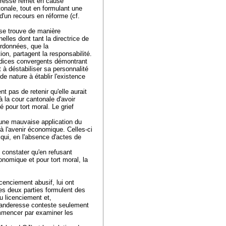
deresse remet en cause
tonale, tout en formulant une
d'un recours en réforme (cf.
n se trouve de manière
elles dont tant la directrice de
ordonnées, que la
on, partagent la responsabilité.
indices convergents démontrant
à déstabiliser sa personnalité
de nature à établir l'existence
 pas de retenir qu'elle aurait
 la cour cantonale d'avoir
é pour tort moral. Le grief
une mauvaise application du
e à l'avenir économique. Celles-ci
 qui, en l'absence d'actes de
e constater qu'en refusant
onomique et pour tort moral, la
cenciement abusif, lui ont
Les deux parties formulent des
u licenciement et,
emanderesse conteste seulement
ommencer par examiner les