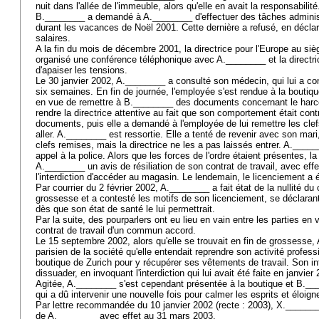
nuit dans l'allée de l'immeuble, alors qu'elle en avait la responsabilit
B.________ a demandé à A.________ d'effectuer des tâches adminis
durant les vacances de Noël 2001. Cette dernière a refusé, en déclaran
salaires.
A la fin du mois de décembre 2001, la directrice pour l'Europe au siè
organisé une conférence téléphonique avec A.________ et la directric
d'apaiser les tensions.
Le 30 janvier 2002, A.________ a consulté son médecin, qui lui a conf
six semaines. En fin de journée, l'employée s'est rendue à la bouti
en vue de remettre à B.________ des documents concernant le harc
rendre la directrice attentive au fait que son comportement était contrai
documents, puis elle a demandé à l'employée de lui remettre les clefs
aller. A.________ est ressortie. Elle a tenté de revenir avec son mari,
clefs remises, mais la directrice ne les a pas laissés entrer. A.____
appel à la police. Alors que les forces de l'ordre étaient présentes, la
A.________ un avis de résiliation de son contrat de travail, avec eff
l'interdiction d'accéder au magasin. Le lendemain, le licenciement a 
Par courrier du 2 février 2002, A.________ a fait état de la nullité d
grossesse et a contesté les motifs de son licenciement, se déclarant
dès que son état de santé le lui permettrait.
Par la suite, des pourparlers ont eu lieu en vain entre les parties en
contrat de travail d'un commun accord.
Le 15 septembre 2002, alors qu'elle se trouvait en fin de grossesse,
parisien de la société qu'elle entendait reprendre son activité profess
boutique de Zurich pour y récupérer ses vêtements de travail. Son int
dissuader, en invoquant l'interdiction qui lui avait été faite en janvi
Agitée, A.________ s'est cependant présentée à la boutique et B.____
qui a dû intervenir une nouvelle fois pour calmer les esprits et élo
Par lettre recommandée du 10 janvier 2002 (recte : 2003), X.________ 
de A.________ avec effet au 31 mars 2003.