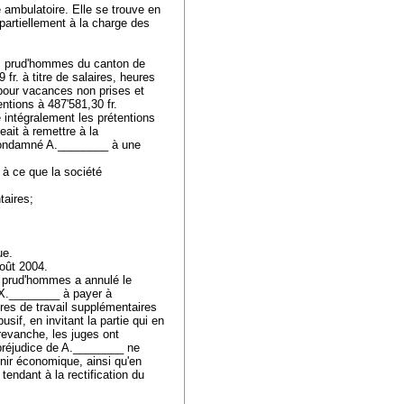
 ambulatoire. Elle se trouve en
t partiellement à la charge des
es prud'hommes du canton de
. à titre de salaires, heures
 pour vacances non prises et
entions à 487'581,30 fr.
intégralement les prétentions
ait à remettre à la
t condamné A.________ à une
 à ce que la société
ntaires;
que.
 août 2004.
s prud'hommes a annulé le
 X.________ à payer à
res de travail supplémentaires
usif, en invitant la partie qui en
revanche, les juges ont
préjudice de A.________ ne
venir économique, ainsi qu'en
tendant à la rectification du