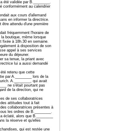
 a été validée par B.________.
rsé conformément au calendrier
rendait aux cours d'allemand
 sans en informer la directrice.
it être attendu d'une première
dait fréquemment l'horaire de
de la boutique, même lorsque
it fixée à 18h.30 en semaine.
également à disposition de son
fasse appel à ses services
'heure du déjeuner.
er sa tenue, la priant avec
irectrice lui a aussi demandé
 été retenu que cette
ntie par A.________ lors de la
urich. A.________, qui avait
___ ne s'était pourtant pas
rd de la direction, qui ne
es de ses collaboratrices
es attitudes tout à fait
 des collaboratrices présentes à
l sous les ordres de B.________.
 a éclaté, alors que B.________
s la réserve et qu'elles
chandises, qui est restée une