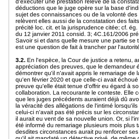
d'exécuter une prestation relève de la constata
déductions que le juge opère sur la base d'in
sujet des connaissances ou de la volonté de
relèvent elles aussi de la constatation des fai
précité loc. cit. et la jurisprudence citée; cf. 
du 12 janvier 2011 consid. 3; 4C.161/2006 préc
Savoir si et dans quelle mesure une partie se t
est une question de fait à trancher par l'autori
3.2.
En l'espèce, la Cour de justice a retenu, 
appréciation des preuves, que le demandeur é
démontrer qu'il n'avait appris le remariage de
qu'en février 2020 et que celle-ci avait échoué
preuve qu'elle était tenue d'offrir eu égard à s
collaboration. La recourante le conteste. Elle 
que les juges précédents auraient déjà dû avo
la véracité des allégations de l'intimé lorsqu'i
celui-ci n'avait pas été précis sur les circons
il aurait eu vent de sa nouvelle union. Or, si l'i
été informé du remariage plusieurs mois plus t
desdites circonstances aurait pu renforcer ses 
qu'il ait mandaté un détective privé, de même 