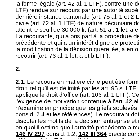
la forme légale (
art. 42 al. 1 LTF
), contre une d
LTF
) rendue sur recours par une autorité supé
dernière instance cantonale (
art. 75 al. 1 et 2 
civile (
art. 72 al. 1 LTF
) de nature pécuniaire do
atteint le seuil de 30'000 fr. (art. 51 al. 1 let. a e
La recourante, qui a pris part à la procédure de
précédente et qui a un intérêt digne de protect
la modification de la décision querellée, a en o
recourir (
art. 76 al. 1 let. a et b LTF
).
2.
2.1.
Le recours en matière civile peut être form
droit, tel qu'il est délimité par les art. 95 s. LTF
applique le droit d'office (
art. 106 al. 1 LTF
). C
l'exigence de motivation contenue à l'
art. 42 a
n'examine en principe que les griefs soulevés 
consid. 2.4 et les références). Le recourant d
discuter les motifs de la décision entreprise e
en quoi il estime que l'autorité précédente a m
146 IV 297
consid. 1.2;
142 III 364
précité cons