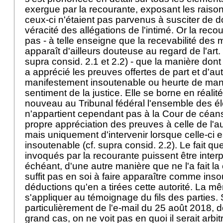
exergue par la recourante, exposant les raiso
ceux-ci n'étaient pas parvenus à susciter de d
véracité des allégations de l'intimé. Or la rec
pas - à telle enseigne que la recevabilité de
apparaît d'ailleurs douteuse au regard de l'
art
supra consid. 2.1 et 2.2) - que la manière dont
a apprécié les preuves offertes de part et d'aut
manifestement insoutenable ou heurte de man
sentiment de la justice. Elle se borne en réalit
nouveau au Tribunal fédéral l'ensemble des él
n'appartient cependant pas à la Cour de céans
propre appréciation des preuves à celle de l'au
mais uniquement d'intervenir lorsque celle-ci 
insoutenable (cf. supra consid. 2.2). Le fait qu
invoqués par la recourante puissent être interp
échéant, d'une autre manière que ne l'a fait l
suffit pas en soi à faire apparaître comme ins
déductions qu'en a tirées cette autorité. La 
s'appliquer au témoignage du fils des parties. 
particulièrement de l'e-mail du 25 août 2018, do
grand cas, on ne voit pas en quoi il serait arbitr