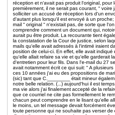
réception et n'avait pas produit l'original, pour 
premièrement, il ne serait pas courant, " voire 
solliciter un accusé de réception lors d'un envo
d'autant plus lorsqu'il est envoyé à un proch
mail " original " n'existait pas, de sorte que l'on
comprendre comment un document qui, notoire
aurait pu être produit. La recourante tient égal
la constatation de la Cour de justice, selon laq
mails qu'elle avait adressés à l'intimé iraient d
position de celui-ci. En effet, elle avait indiqu
qu'elle allait refaire sa vie et qu'elle garderait l
d'entretien pour leur fils. Dans l'e-mail du 27 
avait notamment écrit ce qui suit: " A plusieurs 
ces 10 années j'ai eu des propositions de mari
(sic) tant que C.________ était mineur égalem
notre belle relation. (...) aujourd'hui il est tem
ma vie alors j'ai finalement accepté de la refair
que ce courriel ne cite pas formellement le rem
chacun peut comprendre en le lisant qu'elle alla
le moins, un tel message devait forcément éveil
toute personne qui ne souhaite pas verser de 