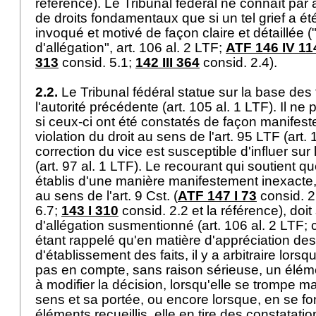
référence). Le Tribunal fédéral ne connaît par ai
de droits fondamentaux que si un tel grief a 
invoqué et motivé de façon claire et détaillée (
d'allégation",
art. 106 al. 2 LTF
;
ATF 146 IV 11
313
consid. 5.1;
142 III 364
consid. 2.4).
2.2.
Le Tribunal fédéral statue sur la base des f
l'autorité précédente (
art. 105 al. 1 LTF
). Il ne
si ceux-ci ont été constatés de façon manifes
violation du droit au sens de l'
art. 95 LTF
(
art.
correction du vice est susceptible d'influer sur 
(
art. 97 al. 1 LTF
). Le recourant qui soutient que
établis d'une manière manifestement inexacte, c
au sens de l'
art. 9 Cst.
(
ATF 147 I 73
consid. 2
6.7;
143 I 310
consid. 2.2 et la référence), doit 
d'allégation susmentionné (
art. 106 al. 2 LTF
; 
étant rappelé qu'en matière d'appréciation de
d'établissement des faits, il y a arbitraire lorsq
pas en compte, sans raison sérieuse, un élém
à modifier la décision, lorsqu'elle se trompe 
sens et sa portée, ou encore lorsque, en se fo
éléments recueillis, elle en tire des constatat