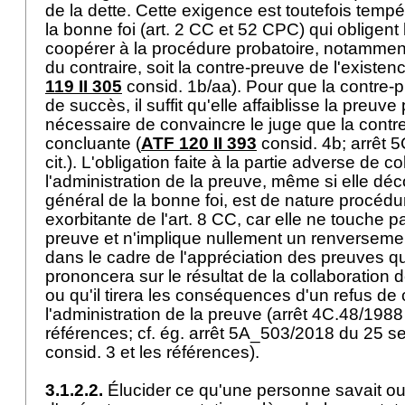
de la dette. Cette exigence est toutefois tempé
la bonne foi (
art. 2 CC
et 52 CPC) qui obligent 
coopérer à la procédure probatoire, notamment
du contraire, soit la contre-preuve de l'existenc
119 II 305
consid. 1b/aa). Pour que la contre-
de succès, il suffit qu'elle affaiblisse la preuve 
nécessaire de convaincre le juge que la contr
concluante (
ATF 120 II 393
consid. 4b; arrêt 5
cit.). L'obligation faite à la partie adverse de co
l'administration de la preuve, même si elle déc
général de la bonne foi, est de nature procédu
exorbitante de l'
art. 8 CC
, car elle ne touche p
preuve et n'implique nullement un renversement
dans le cadre de l'appréciation des preuves qu
prononcera sur le résultat de la collaboration 
ou qu'il tirera les conséquences d'un refus de 
l'administration de la preuve (arrêt 4C.48/1988 p
références; cf. ég. arrêt 5A_503/2018 du 25 
consid. 3 et les références).
3.1.2.2.
Élucider ce qu'une personne savait o