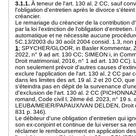
3.1.1.
À teneur de l'
art. 130 al. 2 CC
, sauf conv
l'obligation d'entretien après le divorce s'étein
créancier.
Le remariage du créancier de la contribution d
par la loi l'extinction de l'obligation d'entretien.
automatique et ne nécessite aucune procédure 
5C.13/2003 du 30 août 2004 consid. 1.3, non 
1
; SPYCHER/GLOOR, in Basler Kommentar, Z
2022, n° 9 ad
art. 130 CC
; SIMEON i, in Comme
Droit matrimonial, 2016, n° 1 ad
art. 130 CC
).
non seulement prévoir d'autres causes d'extin
exclure l'application de l'
art. 130 al. 2 CC
par c
dans les limites des
art. 19 al. 2 et 20 CO
, que
s'éteindra pas en dépit de la survenance d'u
d'exclusion de l'
art. 130 al. 2 CC
(PICHONNAZ,
romand, Code civil I, 2ème éd. 2023, n° 19 s.
LEUBA/MEIER/PAPAUX/VAN DELDEN, Droit du
831 p. 346).
Le débiteur d'une obligation d'entretien qui ig
son ex-conjoint et continue de lui verser sa ren
réclamer le remboursement en application des 