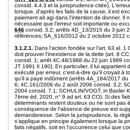
consid. 4.4.3 et la jurisprudence citée). L'erre
lorsque, d'après les faits de la cause, il est ex
paiement ait agi dans l'intention de donner. Il
nécessaire que l'erreur soit importante ou exc
646
consid. 3.2; arrêts 4D_13/2015 du 3 juin 2
références; 5A_616/2012 du 2 octobre 2012 co
3.1.2.1.
Dans l'action fondée sur l'
art. 63 al. 1
doit prouver l'inexistence de la dette (
art. 8 CC
consid. 1; arrêt 4C.48/1988 du 22 juin 1989 con
JT 1991 II 190). En particulier, il lui appartient 
exécuté par erreur, c'est-à-dire qu'il croyait à t
qu'il a payé indûment (arrêts 4A_184/2017 du
6; 4C.161/2006 du 2 août 2006 consid. 3.2; 5
2004 consid. 7.1; SCHULIN/VOGT, in Basler 
7ème éd. 2020, n° 9 ad
art. 63 CO
). Si des fa
déterminants restent douteux ou ne sont pas ét
conséquence de l'absence de preuve est suppo
demanderesse. Selon la jurisprudence, la règle
s'applique en principe également lorsque la p
faits négatifs, soit en l'occurrence celui que co