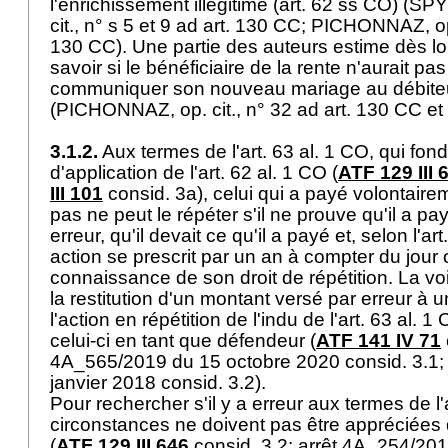
l'enrichissement illégitime (
art. 62 ss CO
) (SP
cit., n° s 5 et 9 ad
art. 130 CC
; PICHONNAZ, op.
130 CC
). Une partie des auteurs estime dès l
savoir si le bénéficiaire de la rente n'aurait pa
communiquer son nouveau mariage au débiteur
(PICHONNAZ, op. cit., n° 32 ad
art. 130 CC
et 
3.1.2.
Aux termes de l'
art. 63 al. 1 CO
, qui fon
d'application de l'
art. 62 al. 1 CO
(
ATF 129 III 
III 101
consid. 3a), celui qui a payé volontairem
pas ne peut le répéter s'il ne prouve qu'il a pa
erreur, qu'il devait ce qu'il a payé et, selon l'
art
action se prescrit par un an à compter du jour o
connaissance de son droit de répétition. La vo
la restitution d'un montant versé par erreur à 
l'action en répétition de l'indu de l'
art. 63 al. 1
celui-ci en tant que défendeur (
ATF 141 IV 71
4A_565/2019 du 15 octobre 2020 consid. 3.1
janvier 2018 consid. 3.2).
Pour rechercher s'il y a erreur aux termes de l'
circonstances ne doivent pas être appréciées d
(
ATF 129 III 646
consid. 3.2; arrêt 4A_254/201