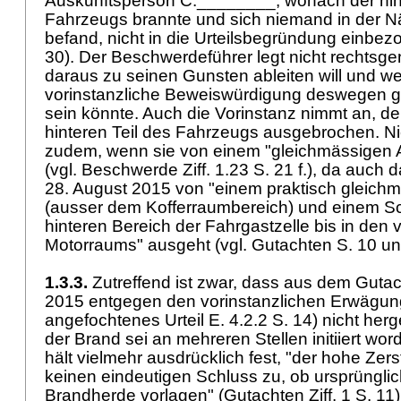
Auskunftsperson C.________, wonach der hint
Fahrzeugs brannte und sich niemand in der 
befand, nicht in die Urteilsbegründung einbe
30). Der Beschwerdeführer legt nicht rechtsg
daraus zu seinen Gunsten ableiten will und w
vorinstanzliche Beweiswürdigung deswegen ge
sein könnte. Auch die Vorinstanz nimmt an, de
hinteren Teil des Fahrzeugs ausgebrochen. Nich
zudem, wenn sie von einem "gleichmässigen A
(vgl. Beschwerde Ziff. 1.23 S. 21 f.), da auch
28. August 2015 von "einem praktisch gleich
(ausser dem Kofferraumbereich) und einem S
hinteren Bereich der Fahrgastzelle bis in den
Motorraums" ausgeht (vgl. Gutachten S. 10 u
1.3.3.
Zutreffend ist zwar, dass aus dem Guta
2015 entgegen den vorinstanzlichen Erwägung
angefochtenes Urteil E. 4.2.2 S. 14) nicht her
der Brand sei an mehreren Stellen initiiert wo
hält vielmehr ausdrücklich fest, "der hohe Zer
keinen eindeutigen Schluss zu, ob ursprüngli
Brandherde vorlagen" (Gutachten Ziff. 1 S. 11