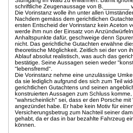
Stuhlgang im Wald zu erwähnen. Damit ignorie
schriftliche Zeugenaussage von B.________ 
Die Vorinstanz wolle ihn unter allen Umständen
Nachdem gemäss dem gerichtlichen Gutacht
ersten Entscheid der Vorinstanz kein Aceton 
werde ihm nun der Einsatz von Anzündwürfeln 
Anhaltspunkte dafür, geschweige denn Spuren
nicht. Das gerichtliche Gutachten erwähne dies
theoretische Möglichkeit. Zeitlich sei der von 
Ablauf absolut realistisch, was auch das geric
bestätige. Seine Aussagen seien weder "konst
"lebensfremd".
Die Vorinstanz nehme eine unzulässige Umkeh
da sie lediglich aufgrund des sich zum Teil w
gerichtlichen Gutachtens und seinen angebli
konstruierten Aussagen zum Schluss komme,
"wahrscheinlich" sei, dass er den Porsche mit
angezündet habe. Er habe kein Motiv für eine
Versicherungsbetrug zum Nachteil seiner dama
gehabt, da er das in bar bezahlte Fahrzeug ei
können.