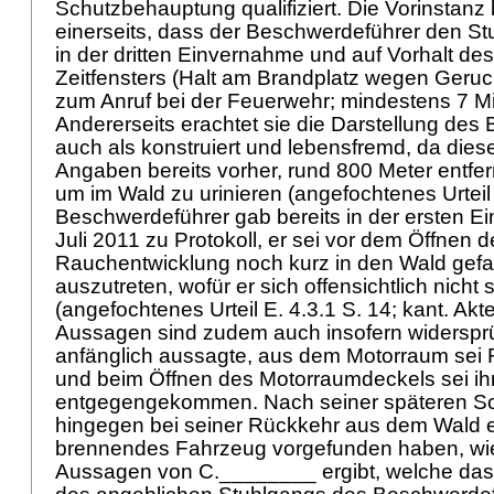
Schutzbehauptung qualifiziert. Die Vorinstanz 
einerseits, dass der Beschwerdeführer den St
in der dritten Einvernahme und auf Vorhalt des
Zeitfensters (Halt am Brandplatz wegen Geruc
zum Anruf bei der Feuerwehr; mindestens 7 M
Andererseits erachtet sie die Darstellung de
auch als konstruiert und lebensfremd, da die
Angaben bereits vorher, rund 800 Meter entfer
um im Wald zu urinieren (angefochtenes Urteil 
Beschwerdeführer gab bereits in der ersten 
Juli 2011 zu Protokoll, er sei vor dem Öffnen
Rauchentwicklung noch kurz in den Wald gef
auszutreten, wofür er sich offensichtlich nicht
(angefochtenes Urteil E. 4.3.1 S. 14; kant. Akt
Aussagen sind zudem auch insofern widersprüc
anfänglich aussagte, aus dem Motorraum sei
und beim Öffnen des Motorraumdeckels sei ih
entgegengekommen. Nach seiner späteren Sc
hingegen bei seiner Rückkehr aus dem Wald ei
brennendes Fahrzeug vorgefunden haben, wie
Aussagen von C.________ ergibt, welche da