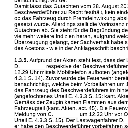
benachrichtigt wurde.
Damit lässt das Gutachten vom 28. August 201
Beschwerdeführer zu Recht festhält, kein eind
ob das Fahrzeug durch Fremdeinwirkung absic
gesetzt wurde. Allerdings stellt die Vorinstanz 
Gutachten ab. Sie zieht für die Begründung d
vielmehr weitere Indizien heran, aufgrund welc
Überzeugung gelangt, der Sachverhalt habe s
des Acetons - wie in der Anklageschrift besch
1.3.5.
Aufgrund der Akten steht fest, dass der
D.________ respektive der Beschwerdeführer
12.29 Uhr mittels Mobiltelefon aufboten (angef
4.3.1 S. 14). Zuvor wurde die Feuerwehr bere
benachrichtigt, welche beim Vorbeifahren um 
das Fahrzeug des Beschwerdeführers im hinte
(angefochtenes Urteil E. 4.3.3 S. 15; kant. Akten
Gemäss der Zeugin kamen Flammen aus dem h
Fahrzeugteil (kant. Akten, act. 45). Die Feuer
Meldung von C.________ um 12.33 Uhr vor Or
Urteil E. 4.3.3 S. 15). Der Lastwagenfahrer D
er habe den Beschwerdeführer vorbeifahren s