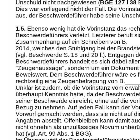
Unschuld nicht nachgewiesen (
BGE 127 I 38
E
Dies war vorliegend nicht der Fall. Die Vorins
aus, der Beschwerdeführer habe seine Unsc
1.5.
Ebenso wenig hat die Vorinstanz das rech
Beschwerdeführers verletzt. Letzterer beruft s
Zusammenhang auf ein Schreiben von B.____
2014, welches den Stuhlgang bei der Brandstel
(vgl. Beschwerde S. 18 und 20 f.). Entgegen 
Beschwerdeführers handelt es sich dabei aller
"Zeugenaussage", sondern um ein Dokument
Beweiswert. Dem Beschwerdeführer wäre es f
rechtzeitig eine Zeugenbefragung von B.____
Unklar ist zudem, ob die Vorinstanz vom erw
überhaupt Kenntnis hatte, da der Beschwerdef
seiner Beschwerde einreicht, ohne auf die vor
Bezug zu nehmen. Auf jeden Fall kann der Vor
Vorwurf gemacht werden, dass sie nicht auf d
Angaben abstellt. Offenbleiben kann damit au
nicht ohnehin als unzulässiges Novum unberüc
hat (vgl.
Art. 99 Abs. 1 BGG
).