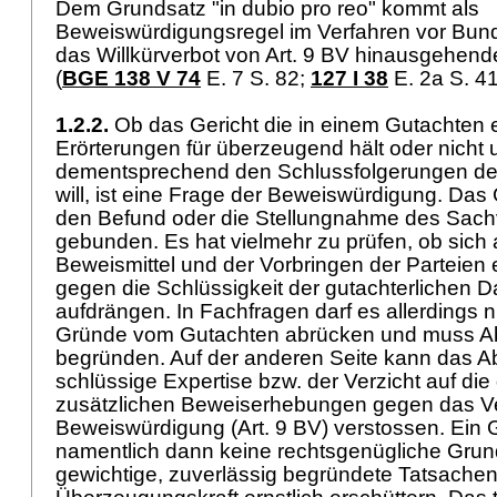
Dem Grundsatz "in dubio pro reo" kommt als
Beweiswürdigungsregel im Verfahren vor Bund
das Willkürverbot von
Art. 9 BV
hinausgehende
(
BGE 138 V 74
E. 7 S. 82
;
127 I 38
E. 2a S. 4
1.2.2.
Ob das Gericht die in einem Gutachten 
Erörterungen für überzeugend hält oder nicht 
dementsprechend den Schlussfolgerungen der
will, ist eine Frage der Beweiswürdigung. Das G
den Befund oder die Stellungnahme des Sach
gebunden. Es hat vielmehr zu prüfen, ob sich 
Beweismittel und der Vorbringen der Parteien
gegen die Schlüssigkeit der gutachterlichen 
aufdrängen. In Fachfragen darf es allerdings ni
Gründe vom Gutachten abrücken und muss 
begründen. Auf der anderen Seite kann das Abs
schlüssige Expertise bzw. der Verzicht auf di
zusätzlichen Beweiserhebungen gegen das Ver
Beweiswürdigung (
Art. 9 BV
) verstossen. Ein 
namentlich dann keine rechtsgenügliche Grun
gewichtige, zuverlässig begründete Tatsachen