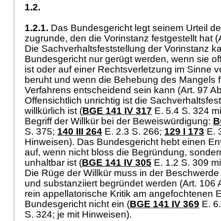
1.2.
1.2.1.
Das Bundesgericht legt seinem Urteil d
zugrunde, den die Vorinstanz festgestellt hat (
Die Sachverhaltsfeststellung der Vorinstanz k
Bundesgericht nur gerügt werden, wenn sie offe
ist oder auf einer Rechtsverletzung im Sinne 
beruht und wenn die Behebung des Mangels 
Verfahrens entscheidend sein kann (
Art. 97 A
Offensichtlich unrichtig ist die Sachverhaltsfes
willkürlich ist (
BGE 141 IV 317
E. 5.4 S. 324 mi
Begriff der Willkür bei der Beweiswürdigung:
B
S. 375;
140 III 264
E. 2.3 S. 266
;
129 I 173
E. 3
Hinweisen). Das Bundesgericht hebt einen En
auf, wenn nicht bloss die Begründung, sonde
unhaltbar ist (
BGE 141 IV 305
E. 1.2 S. 309 m
Die Rüge der Willkür muss in der Beschwerde e
und substanziiert begründet werden (
Art. 106
rein appellatorische Kritik am angefochtenen En
Bundesgericht nicht ein (
BGE 141 IV 369
E. 6.
S. 324; je mit Hinweisen).