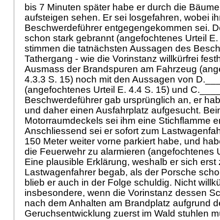
bis 7 Minuten später habe er durch die Bäum
aufsteigen sehen. Er sei losgefahren, wobei i
Beschwerdeführer entgegengekommen sei. D
schon stark gebrannt (angefochtenes Urteil E. 
stimmen die tatnächsten Aussagen des Besc
Tathergang - wie die Vorinstanz willkürfrei fest
Ausmass der Brandspuren am Fahrzeug (angef
4.3.3 S. 15) noch mit den Aussagen von D._
(angefochtenes Urteil E. 4.4 S. 15) und C.___
Beschwerdeführer gab ursprünglich an, er h
und daher einen Ausfahrplatz aufgesucht. Be
Motorraumdeckels sei ihm eine Stichflamme
Anschliessend sei er sofort zum Lastwagenfah
150 Meter weiter vorne parkiert habe, und ha
die Feuerwehr zu alarmieren (angefochtenes Urt
Eine plausible Erklärung, weshalb er sich erst
Lastwagenfahrer begab, als der Porsche schon
blieb er auch in der Folge schuldig. Nicht willkür
insbesondere, wenn die Vorinstanz dessen Sc
nach dem Anhalten am Brandplatz aufgrund d
Geruchsentwicklung zuerst im Wald stuhlen m