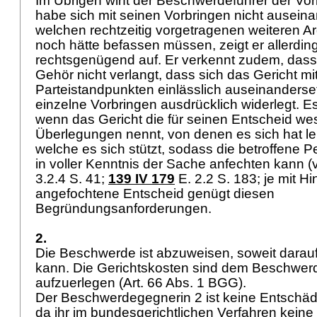
Im Übrigen wirft der Beschwerdeführer der Vori
habe sich mit seinen Vorbringen nicht auseina
welchen rechtzeitig vorgetragenen weiteren A
noch hätte befassen müssen, zeigt er allerding
rechtsgenügend auf. Er verkennt zudem, dass 
Gehör nicht verlangt, dass sich das Gericht mit
Parteistandpunkten einlässlich auseinanderse
einzelne Vorbringen ausdrücklich widerlegt. E
wenn das Gericht die für seinen Entscheid we
Überlegungen nennt, von denen es sich hat le
welche es sich stützt, sodass die betroffene 
in voller Kenntnis der Sache anfechten kann (
3.2.4 S. 41;
139 IV 179
E. 2.2 S. 183; je mit H
angefochtene Entscheid genügt diesen
Begründungsanforderungen.
2.
Die Beschwerde ist abzuweisen, soweit darau
kann. Die Gerichtskosten sind dem Beschwer
aufzuerlegen (
Art. 66 Abs. 1 BGG
).
Der Beschwerdegegnerin 2 ist keine Entschä
da ihr im bundesgerichtlichen Verfahren kein