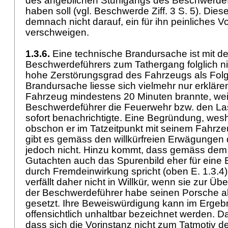
des angeblichen Stuhlgangs des Beschwerdef
haben soll (vgl. Beschwerde Ziff. 3 S. 5). Dies
demnach nicht darauf, ein für ihn peinliches 
verschweigen.
1.3.6.
Eine technische Brandursache ist mit 
Beschwerdeführers zum Tathergang folglich ni
hohe Zerstörungsgrad des Fahrzeugs als Folg
Brandursache liesse sich vielmehr nur erklär
Fahrzeug mindestens 20 Minuten brannte, wei
Beschwerdeführer die Feuerwehr bzw. den La
sofort benachrichtigte. Eine Begründung, weshal
obschon er im Tatzeitpunkt mit seinem Fahrze
gibt es gemäss den willkürfreien Erwägungen 
jedoch nicht. Hinzu kommt, dass gemäss dem 
Gutachten auch das Spurenbild eher für eine
durch Fremdeinwirkung spricht (oben E. 1.3.4)
verfällt daher nicht in Willkür, wenn sie zur Ü
der Beschwerdeführer habe seinen Porsche ab
gesetzt. Ihre Beweiswürdigung kann im Ergebni
offensichtlich unhaltbar bezeichnet werden. Da
dass sich die Vorinstanz nicht zum Tatmotiv d