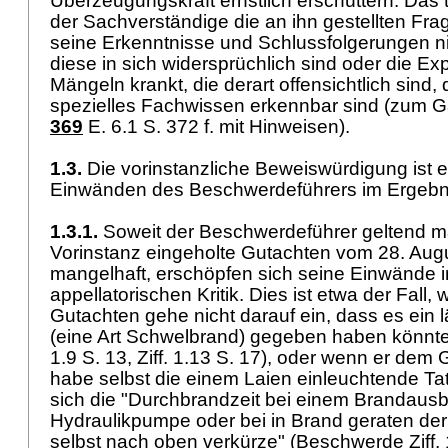
Überzeugungskraft ernstlich erschüttern. Das t
der Sachverständige die an ihn gestellten Fra
seine Erkenntnisse und Schlussfolgerungen n
diese in sich widersprüchlich sind oder die Ex
Mängeln krankt, die derart offensichtlich sind
spezielles Fachwissen erkennbar sind (zum
369
E. 6.1 S. 372 f. mit Hinweisen).
1.3.
Die vorinstanzliche Beweiswürdigung ist 
Einwänden des Beschwerdeführers im Ergebnis
1.3.1.
Soweit der Beschwerdeführer geltend m
Vorinstanz eingeholte Gutachten vom 28. Aug
mangelhaft, erschöpfen sich seine Einwände i
appellatorischen Kritik. Dies ist etwa der Fall,
Gutachten gehe nicht darauf ein, dass es ein
(eine Art Schwelbrand) gegeben haben könnte
1.9 S. 13, Ziff. 1.13 S. 17), oder wenn er dem G
habe selbst die einem Laien einleuchtende Tat
sich die "Durchbrandzeit bei einem Brandausb
Hydraulikpumpe oder bei in Brand geraten de
selbst nach oben verkürze" (Beschwerde Ziff. 1