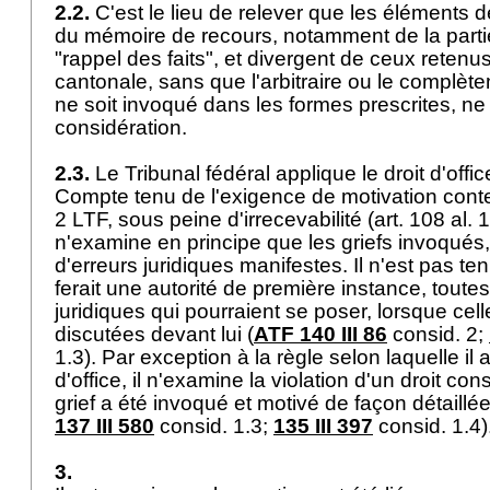
2.2.
C'est le lieu de relever que les éléments de
du mémoire de recours, notamment de la partie
"rappel des faits", et divergent de ceux retenus
cantonale, sans que l'arbitraire ou le complètem
ne soit invoqué dans les formes prescrites, ne
considération.
2.3.
Le Tribunal fédéral applique le droit d'offic
Compte tenu de l'exigence de motivation conte
2 LTF
, sous peine d'irrecevabilité (
art. 108 al. 
n'examine en principe que les griefs invoqués
d'erreurs juridiques manifestes. Il n'est pas te
ferait une autorité de première instance, toute
juridiques qui pourraient se poser, lorsque cell
discutées devant lui (
ATF 140 III 86
consid. 2;
1.3). Par exception à la règle selon laquelle il a
d'office, il n'examine la violation d'un droit cons
grief a été invoqué et motivé de façon détaillée
137 III 580
consid. 1.3;
135 III 397
consid. 1.4
3.