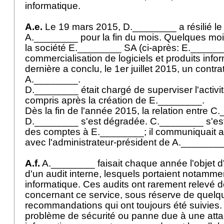
informatique.
A.e.
Le 19 mars 2015, D.________ a résilié le co
A.________ pour la fin du mois. Quelques mois 
la société E.________ SA (ci-après: E._______
commercialisation de logiciels et produits info
dernière a conclu, le 1er juillet 2015, un contr
A.________.
D.________ était chargé de superviser l'activ
compris après la création de E.________.
Dès la fin de l'année 2015, la relation entre C
D.________ s'est dégradée. C.________ s'es
des comptes à E.________; il communiquait a
avec l'administrateur-président de A._______
A.f.
A.________ faisait chaque année l'objet d'
d'un audit interne, lesquels portaient notamme
informatique. Ces audits ont rarement relevé
concernant ce service, sous réserve de quelq
recommandations qui ont toujours été suivies.
problème de sécurité ou panne due à une att