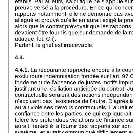
établis. Par ailleurs, sa critique ne s'appuie 
preuve versé à la procédure. En ce qui concer
rapports notamment, elle ne démontre pas avo
allégué et prouvé qu'elle en aurait exigé la pro
alors que le contrat prévoyait que les rapport
devaient être fournis que sur demande de la re
attaqué, let. C.i).
Partant, le grief est irrecevable.
4.4.
4.4.1.
La recourante reproche encore à la cour
exclu toute indemnisation fondée sur l'
art. 97
fondement de l'absence de justes motifs imputa
justifiant une résiliation anticipée du contrat. Ju
contractuelle seraient des notions indépendant
n'excluant pas l'existence de l'autre. D'après l
aurait violé ses devoirs contractuels. Il aurait 
confiance entre les parties, ce qui expliquerait
toléré les prétendues violations de l'intimée su
aurait "renâcl[é] à fournir des rapports sur son a
système" et aurait communiqué difficilement a