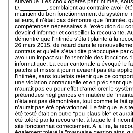
survenue. Les choix opérés par l'intimée, sous
D.________, semblaient au contraire avoir été
maintien du bon fonctionnement du système in
ailleurs, il n'était pas démontré que l'intimée, q
compétences nécessaires à l'exécution du contra
devoir d'informer et conseiller la recourante. Au 
démontré que l'intimée s'était plainte à la reco
26 mars 2015, de retard dans le renouvellemen
contrats et qu'elle s'était dite préoccupée par 
avoir un impact sur l'ensemble des fonctions
informatique. La cour cantonale a évoqué le f
patchs et mises à jour n'avaient pas été appliq
l'intimée, sans toutefois retenir que ce compor
une violation contractuelle et en précisant que l
n'aurait pas eu pour effet d'améliorer le systè
prétendues négligences en matière de "mainte
n'étaient pas démontrées, tout comme le fait qu
n'aurait pas été opérationnel. Le fait que le sit
été testé était en outre "peu plausible" et aura
été toléré par la recourante, à laquelle il incomba
site fonctionnait correctement. A la lire, la reco
également toléré la "mauvaise gestion ainsi qu