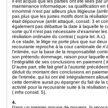
Il est acquis que les parties ont été liées par u
maintenance informatique; sa qualification en 
innommé n'est par ailleurs plus litigieuse (arrêt
pas plus que les justes motifs dont la résiliati
était dépourvue (arrêt attaqué, consid. 3 et con
également pas débattue la date à laquelle le con
sorte qu'il n'est pas nécessaire d'examiner les
résiliation ordinaire du contrat (
supra
let. A.c)
A ce stade, le litige ne porte plus que sur deux 
recourante reproche à la cour cantonale de n
l'intimée, sur la base de la responsabilité contr
son prétendu dommage, raison pour laquelle e
l'intégralité de ses conclusions en paiement (
i
D'autre part, elle fait grief à l'autorité précéde
déduit du montant des conclusions en paieme
de l'intimée, qui lui ont été intégralement allo
cette dernière aurait pu épargner du fait de la
activité pour la recourante suite à la résiliation 
(
infra
consid. 5).
4.
Dans un premier groupe de moyens, la recour