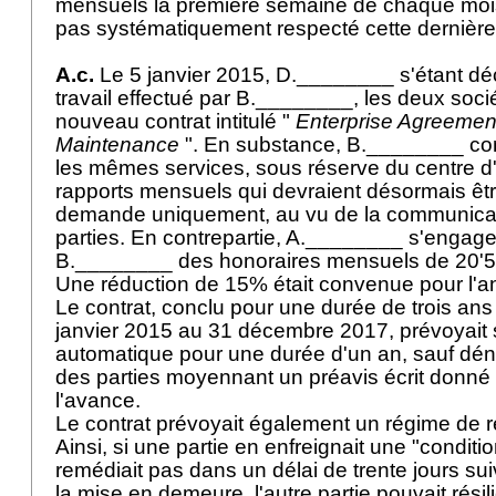
mensuels la première semaine de chaque moi
pas systématiquement respecté cette dernière
A.c.
Le 5 janvier 2015, D.________ s'étant décl
travail effectué par B.________, les deux soci
nouveau contrat intitulé "
Enterprise Agreement
Maintenance
". En substance, B.________ con
les mêmes services, sous réserve du centre d
rapports mensuels qui devraient désormais êtr
demande uniquement, au vu de la communicatio
parties. En contrepartie, A.________ s'engagea
B.________ des honoraires mensuels de 20'50
Une réduction de 15% était convenue pour l
Le contrat, conclu pour une durée de trois ans
janvier 2015 au 31 décembre 2017, prévoyait 
automatique pour une durée d'un an, sauf déno
des parties moyennant un préavis écrit donné 
l'avance.
Le contrat prévoyait également un régime de rés
Ainsi, si une partie en enfreignait une "conditi
remédiait pas dans un délai de trente jours sui
la mise en demeure, l'autre partie pouvait résilie