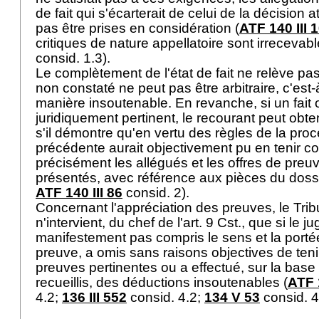
de fait qui s'écarterait de celui de la décision
pas être prises en considération (
ATF 140 III 
critiques de nature appellatoire sont irrecevabl
consid. 1.3).
Le complètement de l'état de fait ne relève pas d
non constaté ne peut pas être arbitraire, c'est
manière insoutenable. En revanche, si un fait 
juridiquement pertinent, le recourant peut obteni
s'il démontre qu'en vertu des règles de la procéd
précédente aurait objectivement pu en tenir co
précisément les allégués et les offres de preuve
présentés, avec référence aux pièces du dossi
ATF 140 III 86
consid. 2).
Concernant l'appréciation des preuves, le Trib
n'intervient, du chef de l'
art. 9 Cst.
, que si le ju
manifestement pas compris le sens et la port
preuve, a omis sans raisons objectives de ten
preuves pertinentes ou a effectué, sur la bas
recueillis, des déductions insoutenables (
ATF 
4.2;
136 III 552
consid. 4.2;
134 V 53
consid. 4