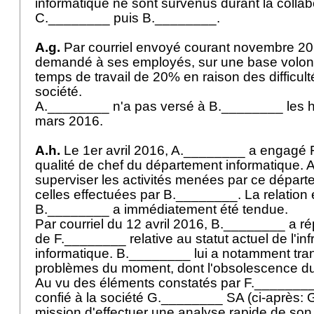
informatique ne sont survenus durant la colla
C.________ puis B.________.
A.g.
Par courriel envoyé courant novembre 2
demandé à ses employés, sur une base volonta
temps de travail de 20% en raison des difficult
société.
A.________ n'a pas versé à B.________ les h
mars 2016.
A.h.
Le 1er avril 2016, A.________ a engagé
qualité de chef du département informatique. A ce
superviser les activités menées par ce dépar
celles effectuées par B.________. La relation
B.________ a immédiatement été tendue.
Par courriel du 12 avril 2016, B.________ a r
de F.________ relative au statut actuel de l'inf
informatique. B.________ lui a notamment tran
problèmes du moment, dont l'obsolescence du
Au vu des éléments constatés par F._______
confié à la société G.________ SA (ci-après:
mission d'effectuer une analyse rapide de so