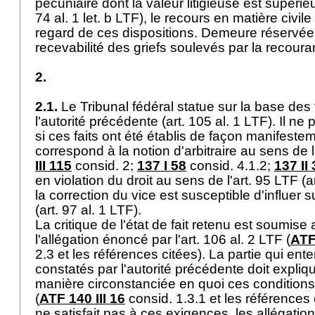
pécuniaire dont la valeur litigieuse est supérieu
74 al. 1 let. b LTF
), le recours en matière civil
regard de ces dispositions. Demeure réservée,
recevabilité des griefs soulevés par la recoura
2.
2.1.
Le Tribunal fédéral statue sur la base des f
l'autorité précédente (
art. 105 al. 1 LTF
). Il ne
si ces faits ont été établis de façon manifeste
correspond à la notion d'arbitraire au sens de l
III 115
consid. 2;
137 I 58
consid. 4.1.2;
137 II
en violation du droit au sens de l'
art. 95 LTF
(
a
la correction du vice est susceptible d'influer s
(
art. 97 al. 1 LTF
).
La critique de l'état de fait retenu est soumise 
l'allégation énoncé par l'
art. 106 al. 2 LTF
(
ATF
2.3 et les références citées). La partie qui ente
constatés par l'autorité précédente doit expliq
manière circonstanciée en quoi ces conditions
(
ATF 140 III 16
consid. 1.3.1 et les références c
ne satisfait pas à ces exigences, les allégation