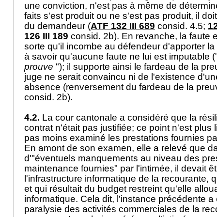
une conviction, n'est pas à même de détermin
faits s'est produit ou ne s'est pas produit, il do
du demandeur (
ATF 132 III 689
consid. 4.5;
12
126 III 189
consid. 2b). En revanche, la faute
sorte qu'il incombe au défendeur d'apporter la
à savoir qu'aucune faute ne lui est imputable (
prouve
"); il supporte ainsi le fardeau de la pr
juge ne serait convaincu ni de l'existence d'un
absence (renversement du fardeau de la preu
consid. 2b).
4.2.
La cour cantonale a considéré que la résil
contrat n'était pas justifiée; ce point n'est plus l
pas moins examiné les prestations fournies pa
En amont de son examen, elle a relevé que da
d'"éventuels manquements au niveau des pres
maintenance fournies" par l'intimée, il devait 
l'infrastructure informatique de la recourante, qu
et qui résultait du budget restreint qu'elle all
informatique. Cela dit, l'instance précédente 
paralysie des activités commerciales de la reco