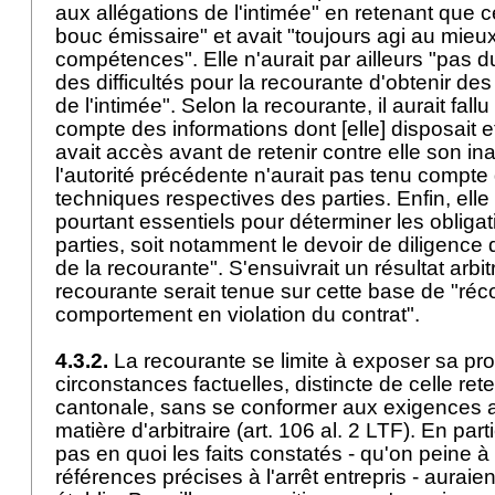
aux allégations de l'intimée" en retenant que ce
bouc émissaire" et avait "toujours agi au mieu
compétences". Elle n'aurait par ailleurs "pas d
des difficultés pour la recourante d'obtenir des
de l'intimée". Selon la recourante, il aurait fallu
compte des informations dont [elle] disposait e
avait accès avant de retenir contre elle son ina
l'autorité précédente n'aurait pas tenu comp
techniques respectives des parties. Enfin, elle 
pourtant essentiels pour déterminer les obligat
parties, soit notamment le devoir de diligence d
de la recourante". S'ensuivrait un résultat arbit
recourante serait tenue sur cette base de "r
comportement en violation du contrat".
4.3.2.
La recourante se limite à exposer sa pr
circonstances factuelles, distincte de celle ret
cantonale, sans se conformer aux exigences 
matière d'arbitraire (
art. 106 al. 2 LTF
). En part
pas en quoi les faits constatés - qu'on peine à 
références précises à l'arrêt entrepris - auraien