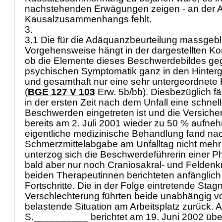
nachstehenden Erwägungen zeigen - an der 
Kausalzusammenhangs fehlt.
3.
3.1 Die für die Adäquanzbeurteilung massgebl
Vorgehensweise hängt in der dargestellten Kon
ob die Elemente dieses Beschwerdebildes ge
psychischen Symptomatik ganz in den Hinterg
und gesamthaft nur eine sehr untergeordnete 
(
BGE 127 V 103
Erw. 5b/bb). Diesbezüglich fäl
in der ersten Zeit nach dem Unfall eine schne
Beschwerden eingetreten ist und die Versicher
bereits am 2. Juli 2001 wieder zu 50 % aufne
eigentliche medizinische Behandlung fand na
Schmerzmittelabgabe am Unfalltag nicht mehr 
unterzog sich die Beschwerdeführerin einer P
bald aber nur noch Craniosakral- und Feldenk
beiden Therapeutinnen berichteten anfänglich
Fortschritte. Die in der Folge eintretende Stag
Verschlechterung führten beide unabhängig v
belastende Situation am Arbeitsplatz zurück. 
S.__________ berichtet am 19. Juni 2002 üb