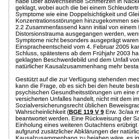
habe über abwechselnde Schmerzen in Nack
geklagt, wobei auch die bei einem Schleudert
Symptome wie eine Doppelsichtigkeit und Gle
Konzentrationsstörungen hinzugekommen se
2.2 Zusammenfassend kann initial von eine
Distorsionstrauma ausgegangen werden, wen
Symptome nicht besonders ausgeprägt waren
Einspracheentscheid vom 4. Februar 2005 ka
Schluss, spätestens ab dem Frühjahr 2003 h
geklagten Beschwerdebild und dem Unfall vom
natürlicher Kausalzusammenhang mehr best
Gestützt auf die zur Verfügung stehenden med
kann die Frage, ob es sich bei den heute bes
psychischen Gesundheitsstörungen um eine n
versicherten Unfalles handelt, nicht mit dem i
Sozialversicherungsrecht üblichen Beweisgr
Wahrscheinlichkeit (
BGE 119 V 9
Erw. 3c/aa m
beantwortet werden. Eine Rückweisung der 
Einholung eines weiteren Gutachtens erübrigt
aufgrund zusätzlicher Abklärungen der natürli
Kausalzusammenhang zu bejahen wäre, es ind