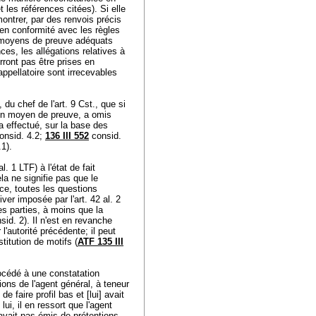
 les références citées). Si elle
montrer, par des renvois précis
 en conformité avec les règles
es moyens de preuve adéquats
ces, les allégations relatives à
urront pas être prises en
appellatoire sont irrecevables
 du chef de l'
art. 9 Cst.
, que si
'un moyen de preuve, a omis
a effectué, sur la base des
onsid. 4.2;
136 III 552
consid.
.1).
al. 1 LTF
) à l'état de fait
Cela ne signifie pas que le
ce, toutes les questions
iver imposée par l'
art. 42 al. 2
les parties, à moins que la
sid. 2). Il n'est en revanche
l'autorité précédente; il peut
titution de motifs (
ATF 135 III
rocédé à une constatation
ons de l'agent général, à teneur
de faire profil bas et [lui] avait
ui, il en ressort que l'agent
 n'avait pas émis de prétentions