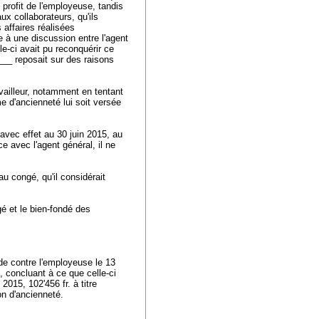
 profit de l'employeuse, tandis
aux collaborateurs, qu'ils
 affaires réalisées
e à une discussion entre l'agent
le-ci avait pu reconquérir ce
____ reposait sur des raisons
vailleur, notamment en tentant
e d'ancienneté lui soit versée
 avec effet au 30 juin 2015, au
ce avec l'agent général, il ne
au congé, qu'il considérait
gé et le bien-fondé des
de contre l'employeuse le 13
s, concluant à ce que celle-ci
2015, 102'456 fr. à titre
ion d'ancienneté.