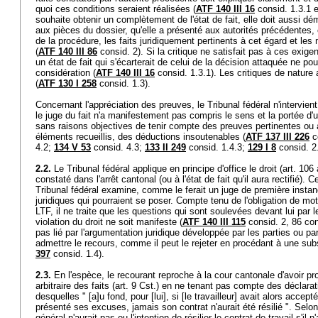
quoi ces conditions seraient réalisées (
ATF 140 III 16
consid. 1.3.1 et
souhaite obtenir un complètement de l'état de fait, elle doit aussi dé
aux pièces du dossier, qu'elle a présenté aux autorités précédentes,
de la procédure, les faits juridiquement pertinents à cet égard et l
(
ATF 140 III 86
consid. 2). Si la critique ne satisfait pas à ces exigen
un état de fait qui s'écarterait de celui de la décision attaquée ne po
considération (
ATF 140 III 16
consid. 1.3.1). Les critiques de nature 
(
ATF 130 I 258
consid. 1.3).
Concernant l'appréciation des preuves, le Tribunal fédéral n'intervient,
le juge du fait n'a manifestement pas compris le sens et la portée d
sans raisons objectives de tenir compte des preuves pertinentes ou 
éléments recueillis, des déductions insoutenables (
ATF 137 III 226
c
4.2;
134 V 53
consid. 4.3;
133 II 249
consid. 1.4.3;
129 I 8
consid. 2
2.2.
Le Tribunal fédéral applique en principe d'office le droit (
art. 106 
constaté dans l'arrêt cantonal (ou à l'état de fait qu'il aura rectifié). 
Tribunal fédéral examine, comme le ferait un juge de première instan
juridiques qui pourraient se poser. Compte tenu de l'obligation de mot
LTF
, il ne traite que les questions qui sont soulevées devant lui par 
violation du droit ne soit manifeste (
ATF 140 III 115
consid. 2, 86 con
pas lié par l'argumentation juridique développée par les parties ou par 
admettre le recours, comme il peut le rejeter en procédant à une subs
397
consid. 1.4).
2.3.
En l'espèce, le recourant reproche à la cour cantonale d'avoir p
arbitraire des faits (
art. 9 Cst.
) en ne tenant pas compte des déclarati
desquelles " [a]u fond, pour [lui], si [le travailleur] avait alors accepté 
présenté ses excuses, jamais son contrat n'aurait été résilié ". Selon l
général n'aurait pas eu l'intention de résilier le contrat de travail s'il