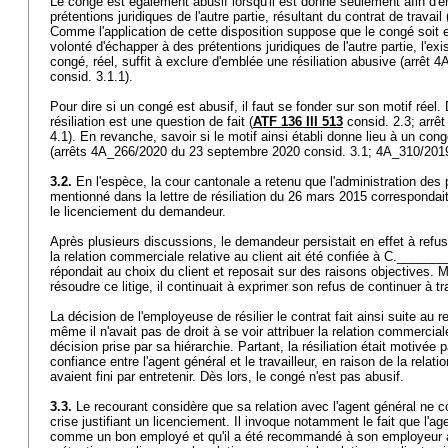
Le congé est également abusif lorsqu'il est donné seulement afin d'
prétentions juridiques de l'autre partie, résultant du contrat de travail 
Comme l'application de cette disposition suppose que le congé soit 
volonté d'échapper à des prétentions juridiques de l'autre partie, l'ex
congé, réel, suffit à exclure d'emblée une résiliation abusive (arrêt
consid. 3.1.1).
Pour dire si un congé est abusif, il faut se fonder sur son motif réel.
résiliation est une question de fait (
ATF 136 III 513
consid. 2.3; arrê
4.1). En revanche, savoir si le motif ainsi établi donne lieu à un con
(arrêts 4A_266/2020 du 23 septembre 2020 consid. 3.1; 4A_310/2019
3.2.
En l'espèce, la cour cantonale a retenu que l'administration des 
mentionné dans la lettre de résiliation du 26 mars 2015 correspondai
le licenciement du demandeur.
Après plusieurs discussions, le demandeur persistait en effet à refus
la relation commerciale relative au client ait été confiée à C._____
répondait au choix du client et reposait sur des raisons objectives.
résoudre ce litige, il continuait à exprimer son refus de continuer à tr
La décision de l'employeuse de résilier le contrat fait ainsi suite au r
même il n'avait pas de droit à se voir attribuer la relation commerciale
décision prise par sa hiérarchie. Partant, la résiliation était motivée p
confiance entre l'agent général et le travailleur, en raison de la relat
avaient fini par entretenir. Dès lors, le congé n'est pas abusif.
3.3.
Le recourant considère que sa relation avec l'agent général ne co
crise justifiant un licenciement. Il invoque notamment le fait que l'ag
comme un bon employé et qu'il a été recommandé à son employeur ac