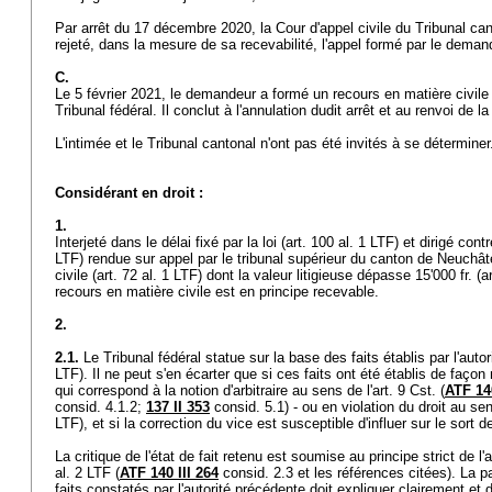
Par arrêt du 17 décembre 2020, la Cour d'appel civile du Tribunal ca
rejeté, dans la mesure de sa recevabilité, l'appel formé par le dema
C.
Le 5 février 2021, le demandeur a formé un recours en matière civile
Tribunal fédéral. Il conclut à l'annulation dudit arrêt et au renvoi de
L'intimée et le Tribunal cantonal n'ont pas été invités à se détermine
Considérant en droit :
1.
Interjeté dans le délai fixé par la loi (
art. 100 al. 1 LTF
) et dirigé cont
LTF
) rendue sur appel par le tribunal supérieur du canton de Neuchâte
civile (
art. 72 al. 1 LTF
) dont la valeur litigieuse dépasse 15'000 fr. (
a
recours en matière civile est en principe recevable.
2.
2.1.
Le Tribunal fédéral statue sur la base des faits établis par l'auto
LTF
). Il ne peut s'en écarter que si ces faits ont été établis de faç
qui correspond à la notion d'arbitraire au sens de l'
art. 9 Cst.
(
ATF 140
consid. 4.1.2;
137 II 353
consid. 5.1) - ou en violation du droit au sen
LTF
), et si la correction du vice est susceptible d'influer sur le sort d
La critique de l'état de fait retenu est soumise au principe strict de l'
al. 2 LTF
(
ATF 140 III 264
consid. 2.3 et les références citées). La pa
faits constatés par l'autorité précédente doit expliquer clairement et