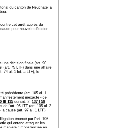
ntonal du canton de Neuchâtel a
ndeur.
 contre cet arrêt auprès du
 la cause pour nouvelle décision.
r.
re une décision finale (
art. 90
l (
art. 75 LTF
) dans une affaire
rt. 74 al. 1 let. a LTF
), le
rité précédente (
art. 105 al. 1
on manifestement inexacte - ce
 III 115
consid. 2;
137 I 58
s de l'
art. 95 LTF
(
art. 105 al. 2
e la cause (
art. 97 al. 1 LTF
).
allégation énoncé par l'
art. 106
rtie qui entend attaquer les
 de manière circonstanciée en