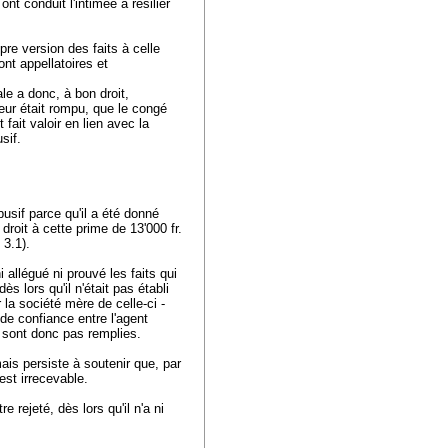
ont conduit l'intimée à résilier
re version des faits à celle
ont appellatoires et
ale a donc, à bon droit,
eur était rompu, que le congé
fait valoir en lien avec la
usif.
busif parce qu'il a été donné
droit à cette prime de 13'000 fr.
 3.1).
i allégué ni prouvé les faits qui
s lors qu'il n'était pas établi
r la société mère de celle-ci -
 de confiance entre l'agent
 sont donc pas remplies.
ais persiste à soutenir que, par
f est irrecevable.
e rejeté, dès lors qu'il n'a ni