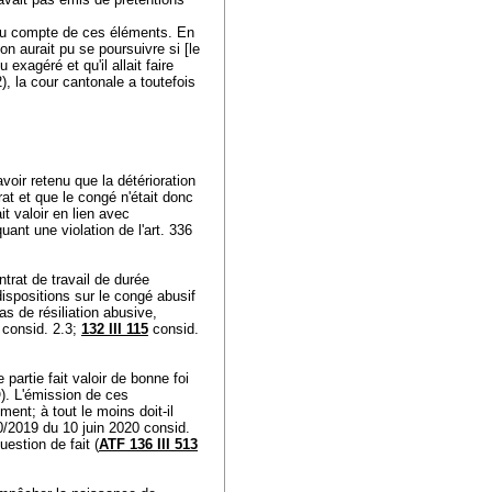
enu compte de ces éléments. En
tion aurait pu se poursuivre si [le
 exagéré et qu'il allait faire
), la cour cantonale a toutefois
voir retenu que la détérioration
ntrat et que le congé n'était donc
it valoir en lien avec
uant une violation de l'
art. 336
trat de travail de durée
 dispositions sur le congé abusif
s de résiliation abusive,
consid. 2.3;
132 III 115
consid.
partie fait valoir de bonne foi
). L'émission de ces
ment; à tout le moins doit-il
0/2019 du 10 juin 2020 consid.
uestion de fait (
ATF 136 III 513