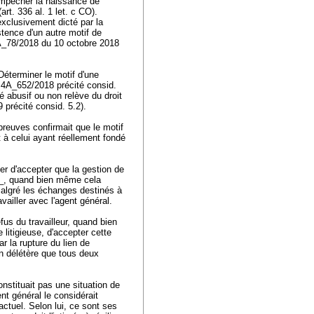
empêcher la naissance de
(
art. 336 al. 1 let
. c CO).
exclusivement dicté par la
istence d'un autre motif de
 4A_78/2018 du 10 octobre 2018
 Déterminer le motif d'une
t 4A_652/2018 précité consid.
gé abusif ou non relève du droit
 précité consid. 5.2).
preuves confirmait que le motif
t à celui ayant réellement fondé
er d'accepter que la gestion de
___, quand bien même cela
 Malgré les échanges destinés à
availler avec l'agent général.
efus du travailleur, quand bien
 litigieuse, d'accepter cette
ar la rupture du lien de
ion délétère que tous deux
nstituait pas une situation de
ent général le considérait
tuel. Selon lui, ce sont ses