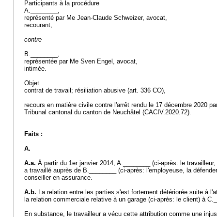
Participants à la procédure
A.________,
représenté par Me Jean-Claude Schweizer, avocat,
recourant,
contre
B.________,
représentée par Me Sven Engel, avocat,
intimée.
Objet
contrat de travail; résiliation abusive (
art. 336 CO
),
recours en matière civile contre l'arrêt rendu le 17 décembre 2020 par
Tribunal cantonal du canton de Neuchâtel (CACIV.2020.72).
Faits :
A.
A.a.
À partir du 1er janvier 2014, A.________ (ci-après: le travailleur
a travaillé auprès de B.________ (ci-après: l'employeuse, la défender
conseiller en assurance.
A.b.
La relation entre les parties s'est fortement détériorée suite à l'a
la relation commerciale relative à un garage (ci-après: le client) à 
En substance, le travailleur a vécu cette attribution comme une injusti