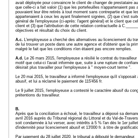
avait déployée pour convaincre le client de changer de prestataire au
que celle-ci a fait valoir (1) que les portefeuilles n'appartenaient pas 
pouvaient leur être retirés à tout moment sans contrepartie et que les
appartenaient à ceux les ayant finalement signées, (2) que c'est suit
général de l'employeuse (ci-après: l'agent général) et le client que cel
client et (3) que l'attribution de cette relation contractuelle à C.____
objectives et résultait du choix du client.
A.c.
L'employeuse a cherché des alternatives au licenciement du tra
de lui trouver un poste dans une autre agence et d'obtenir que la prim
malgré le fait que les conditions n'en étaient pas encore remplies.
A.d.
Le 26 mars 2015, l'employeuse a résilié le contrat du travailleur
motif que celui-ci l'avait informée que, suite à une rupture de confian
désirait plus travailler pour l'employeuse à " moyen-court terme ".
Le 20 mai 2015, le travailleur a informé l'employeuse qu'il s'opposait 
abusif, et lui a réclamé le paiement de 115'456 fr.
Le 9 juillet 2015, l'employeuse a contesté le caractère abusif du con
prétentions du travailleur.
B.
Après que la conciliation a échoué, le travailleur a déposé sa deman
avril 2016 auprès du Tribunal régional du Littoral et du Val-de-Traver
soit condamnée à lui verser, avec intérêts à 5 % l'an dès le 1er juillet 
d'indemnité pour licenciement abusif et 13'000 fr. à titre de gratificat
Par jugement du 28 juillet 2020, le tribunal a débouté le demandeur.