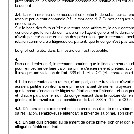
prétentions en lien avec la relation commerciale relative au client qui 
le contrat.
3.4.
Dans la mesure où le recourant se contente de substituer sa prop
retenue par la cour cantonale (cf.
supra
consid. 3.2), ses critiques s
irrecevables.
Sur la base des faits qu'elle a retenus sans arbitraire, la cour canton
considéré que le lien de confiance entre l'agent général et le demand
n'avait pas été donné en raison des prétentions que le recourant avait 
relation commerciale litigieuse et, partant, que le congé n'est pas ab
Le grief est rejeté, dans la mesure où il est recevable.
4.
Dans un dernier grief, le recourant soutient que le licenciement est a
pour l'empêcher de faire valoir sa prime d'ancienneté et prétend avoir 
Il invoque une violation de l'
art. 336 al. 1 let
. c CO (cf.
supra
consid.
4.1.
La cour cantonale a retenu, d'une part, que le travailleur n'avait n
auraient justifié son droit à une prime de la part de son employeuse, dè
que la prime d'ancienneté litigieuse était due par l'intimée - et non pa
et, d'autre part, que le motif du congé résidait dans la rupture du lien
général et le travailleur. Les conditions de l'
art. 336 al. 1 let
. c CO ne
4.2.
Dès lors que le recourant ne s'en prend pas à cette motivation m
sa résiliation, l'employeuse entendait le priver de sa prime, son grie
4.3.
En tant qu'il prétend au paiement de cette prime, son grief doit êtr
allégué ni établi son droit.