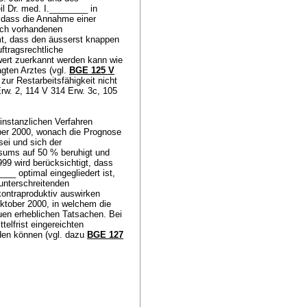
l Dr. med. I.________ in
, dass die Annahme einer
lich vorhandenen
t, dass den äusserst knappen
ftragsrechtliche
wert zuerkannt werden kann wie
agten Arztes (vgl.
BGE 125 V
zur Restarbeitsfähigkeit nicht
rw. 2, 114 V 314 Erw. 3c, 105
instanzlichen Verfahren
ber 2000, wonach die Prognose
sei und sich der
nsums auf 50 % beruhigt und
1999 wird berücksichtigt, dass
__ optimal eingegliedert ist,
 unterschreitenden
kontraproduktiv auswirken
ktober 2000, in welchem die
euen erheblichen Tatsachen. Bei
telfrist eingereichten
den können (vgl. dazu
BGE 127