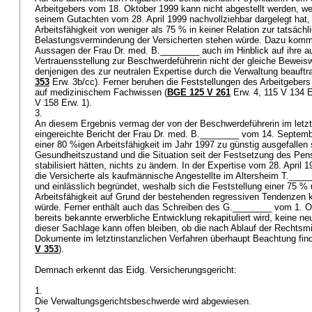
Arbeitgebers vom 18. Oktober 1999 kann nicht abgestellt werden, wei
seinem Gutachten vom 28. April 1999 nachvollziehbar dargelegt hat
Arbeitsfähigkeit von weniger als 75 % in keiner Relation zur tatsäch
Belastungsverminderung der Versicherten stehen würde. Dazu komm
Aussagen der Frau Dr. med. B.________ auch im Hinblick auf ihre au
Vertrauensstellung zur Beschwerdeführerin nicht der gleiche Beweis
denjenigen des zur neutralen Expertise durch die Verwaltung beauftr
353
Erw. 3b/cc). Ferner beruhen die Feststellungen des Arbeitgebers 
auf medizinischem Fachwissen (
BGE 125 V 261
Erw. 4, 115 V 134 E
V 158 Erw. 1).
3.
An diesem Ergebnis vermag der von der Beschwerdeführerin im letzt
eingereichte Bericht der Frau Dr. med. B.________ vom 14. Septem
einer 80 %igen Arbeitsfähigkeit im Jahr 1997 zu günstig ausgefallen 
Gesundheitszustand und die Situation seit der Festsetzung des Pe
stabilisiert hätten, nichts zu ändern. In der Expertise vom 28. April 
die Versicherte als kaufmännische Angestellte im Altersheim T.______
und einlässlich begründet, weshalb sich die Feststellung einer 75 %
Arbeitsfähigkeit auf Grund der bestehenden regressiven Tendenzen 
würde. Ferner enthält auch das Schreiben des G.________ vom 1. O
bereits bekannte erwerbliche Entwicklung rekapituliert wird, keine n
dieser Sachlage kann offen bleiben, ob die nach Ablauf der Rechtsmit
Dokumente im letztinstanzlichen Verfahren überhaupt Beachtung fin
V 353
).
Demnach erkennt das Eidg. Versicherungsgericht:
1.
Die Verwaltungsgerichtsbeschwerde wird abgewiesen.
2.