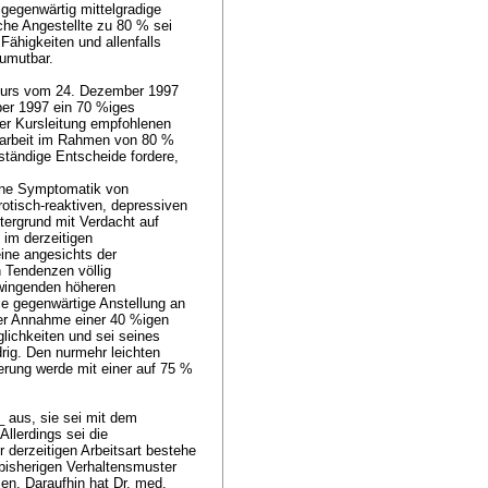
gegenwärtig mittelgradige
che Angestellte zu 80 % sei
Fähigkeiten und allenfalls
zumutbar.
kurs vom 24. Dezember 1997
ber 1997 ein 70 %iges
der Kursleitung empfohlenen
itarbeit im Rahmen von 80 %
 ständige Entscheide fordere,
eine Symptomatik von
otisch-reaktiven, depressiven
ergrund mit Verdacht auf
 im derzeitigen
eine angesichts der
 Tendenzen völlig
zwingenden höheren
Die gegenwärtige Anstellung an
ter Annahme einer 40 %igen
glichkeiten und sei seines
rig. Den nurmehr leichten
erung werde mit einer auf 75 %
_ aus, sie sei mit dem
llerdings sei die
r derzeitigen Arbeitsart bestehe
bisherigen Verhaltensmuster
en. Daraufhin hat Dr. med.