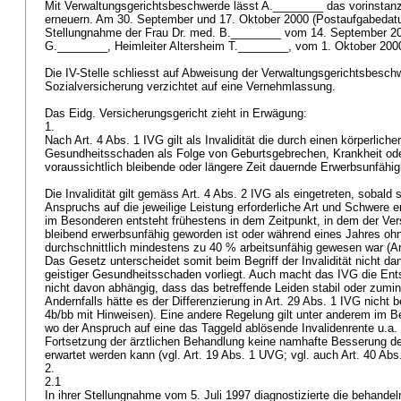
Mit Verwaltungsgerichtsbeschwerde lässt A.________ das vorinstanz
erneuern. Am 30. September und 17. Oktober 2000 (Postaufgabedatu
Stellungnahme der Frau Dr. med. B.________ vom 14. September 20
G.________, Heimleiter Altersheim T.________, vom 1. Oktober 200
Die IV-Stelle schliesst auf Abweisung der Verwaltungsgerichtsbesc
Sozialversicherung verzichtet auf eine Vernehmlassung.
Das Eidg. Versicherungsgericht zieht in Erwägung:
1.
Nach
Art. 4 Abs. 1 IVG
gilt als Invalidität die durch einen körperliche
Gesundheitsschaden als Folge von Geburtsgebrechen, Krankheit oder
voraussichtlich bleibende oder längere Zeit dauernde Erwerbsunfähig
Die Invalidität gilt gemäss
Art. 4 Abs. 2 IVG
als eingetreten, sobald 
Anspruchs auf die jeweilige Leistung erforderliche Art und Schwere 
im Besonderen entsteht frühestens in dem Zeitpunkt, in dem der Ve
bleibend erwerbsunfähig geworden ist oder während eines Jahres oh
durchschnittlich mindestens zu 40 % arbeitsunfähig gewesen war (
Ar
Das Gesetz unterscheidet somit beim Begriff der Invalidität nicht dan
geistiger Gesundheitsschaden vorliegt. Auch macht das IVG die En
nicht davon abhängig, dass das betreffende Leiden stabil oder zumindes
Andernfalls hätte es der Differenzierung in
Art. 29 Abs. 1 IVG
nicht be
4b/bb mit Hinweisen). Eine andere Regelung gilt unter anderem im Be
wo der Anspruch auf eine das Taggeld ablösende Invalidenrente u.a. 
Fortsetzung der ärztlichen Behandlung keine namhafte Besserung 
erwartet werden kann (vgl.
Art. 19 Abs. 1 UVG
; vgl. auch
Art. 40 Ab
2.
2.1
In ihrer Stellungnahme vom 5. Juli 1997 diagnostizierte die behande