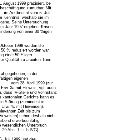
 August 1999 präzisiert, bei
tbeschäftigung zumutbar. Mit
_ im Arztbericht vom 5. Juli
r Kenntnis, weshalb sie im
usgehe. Seine Untersuchung
dem Jahr 1997 ergeben. Krisen
minderung von einer 80 %igen
Oktober 1999 wurden die
50 % reduziert worden war.
ang einer 50 %igen
ter Qualität zu arbeiten. Eine
 abgegebenen, in der
fältigen eigenen
____ vom 28. April 1999 (zur
Erw. 3a mit Hinweis; vgl. auch
, dass IV-Stelle und Vorinstanz
 kantonalen Gerichts kann es
hen Störung (zumindest im
8
Erw. 4c mit Hinweisen).
elevanten Zeit bis zum
Hinweisen) schon deshalb nicht
eibend erwerbsunfähig
e wesentlichen Unterbruch
. 29 Abs. 1 lit. b IVG
).
. Juli 1999 und des