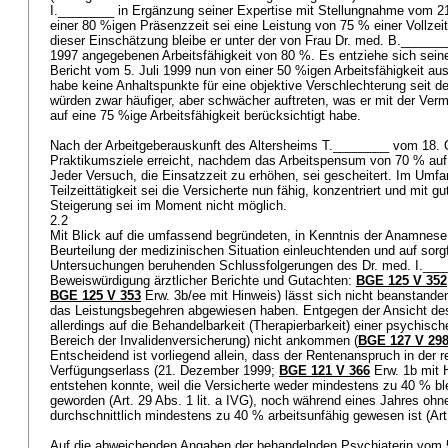
I.________ in Ergänzung seiner Expertise mit Stellungnahme vom 21.
einer 80 %igen Präsenzzeit sei eine Leistung von 75 % einer Vollzei
dieser Einschätzung bleibe er unter der von Frau Dr. med. B._______
1997 angegebenen Arbeitsfähigkeit von 80 %. Es entziehe sich seine
Bericht vom 5. Juli 1999 nun von einer 50 %igen Arbeitsfähigkeit a
habe keine Anhaltspunkte für eine objektive Verschlechterung seit 
würden zwar häufiger, aber schwächer auftreten, was er mit der Ver
auf eine 75 %ige Arbeitsfähigkeit berücksichtigt habe.
Nach der Arbeitgeberauskunft des Altersheims T.________ vom 18. 
Praktikumsziele erreicht, nachdem das Arbeitspensum von 70 % auf 
Jeder Versuch, die Einsatzzeit zu erhöhen, sei gescheitert. Im Umf
Teilzeittätigkeit sei die Versicherte nun fähig, konzentriert und mit gu
Steigerung sei im Moment nicht möglich.
2.2
Mit Blick auf die umfassend begründeten, in Kenntnis der Anamnese
Beurteilung der medizinischen Situation einleuchtenden und auf sorg
Untersuchungen beruhenden Schlussfolgerungen des Dr. med. I.____
Beweiswürdigung ärztlicher Berichte und Gutachten:
BGE 125 V 352
BGE 125 V 353
Erw. 3b/ee mit Hinweis) lässt sich nicht beanstanden
das Leistungsbegehren abgewiesen haben. Entgegen der Ansicht des
allerdings auf die Behandelbarkeit (Therapierbarkeit) einer psychisc
Bereich der Invalidenversicherung) nicht ankommen (
BGE 127 V 29
Entscheidend ist vorliegend allein, dass der Rentenanspruch in der r
Verfügungserlass (21. Dezember 1999;
BGE 121 V 366
Erw. 1b mit 
entstehen konnte, weil die Versicherte weder mindestens zu 40 % bl
geworden (
Art. 29 Abs. 1 lit. a IVG
), noch während eines Jahres ohn
durchschnittlich mindestens zu 40 % arbeitsunfähig gewesen ist (
Art
Auf die abweichenden Angaben der behandelnden Psychiaterin vom 5