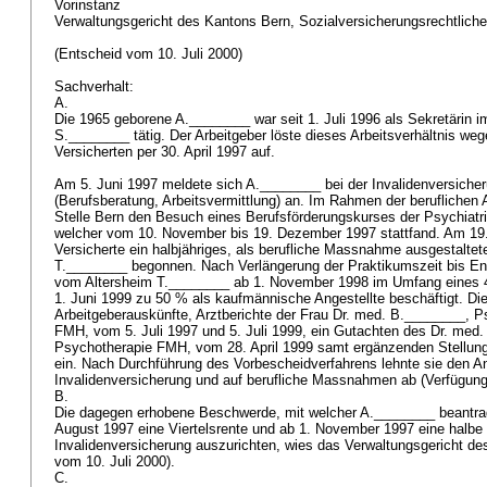
Vorinstanz
Verwaltungsgericht des Kantons Bern, Sozialversicherungsrechtliche
(Entscheid vom 10. Juli 2000)
Sachverhalt:
A.
Die 1965 geborene A.________ war seit 1. Juli 1996 als Sekretärin i
S.________ tätig. Der Arbeitgeber löste dieses Arbeitsverhältnis we
Versicherten per 30. April 1997 auf.
Am 5. Juni 1997 meldete sich A.________ bei der Invalidenversich
(Berufsberatung, Arbeitsvermittlung) an. Im Rahmen der beruflichen A
Stelle Bern den Besuch eines Berufsförderungskurses der Psychiat
welcher vom 10. November bis 19. Dezember 1997 stattfand. Am 19.
Versicherte ein halbjähriges, als berufliche Massnahme ausgestalte
T.________ begonnen. Nach Verlängerung der Praktikumszeit bis En
vom Altersheim T.________ ab 1. November 1998 im Umfang eines 
1. Juni 1999 zu 50 % als kaufmännische Angestellte beschäftigt. Die 
Arbeitgeberauskünfte, Arztberichte der Frau Dr. med. B.________, P
FMH, vom 5. Juli 1997 und 5. Juli 1999, ein Gutachten des Dr. med.
Psychotherapie FMH, vom 28. April 1999 samt ergänzenden Stellu
ein. Nach Durchführung des Vorbescheidverfahrens lehnte sie den A
Invalidenversicherung und auf berufliche Massnahmen ab (Verfügu
B.
Die dagegen erhobene Beschwerde, mit welcher A.________ beantrage
August 1997 eine Viertelsrente und ab 1. November 1997 eine halbe
Invalidenversicherung auszurichten, wies das Verwaltungsgericht d
vom 10. Juli 2000).
C.