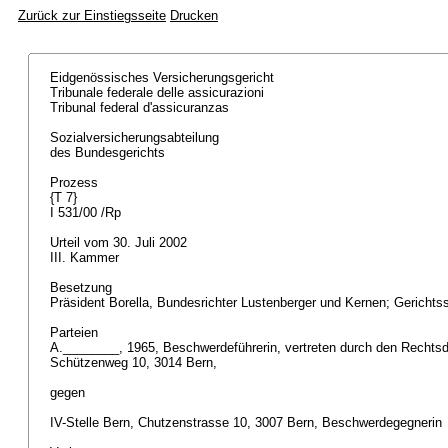
Zurück zur Einstiegsseite
Drucken
Eidgenössisches Versicherungsgericht
Tribunale federale delle assicurazioni
Tribunal federal d'assicuranzas
Sozialversicherungsabteilung
des Bundesgerichts
Prozess
{T 7}
I 531/00 /Rp
Urteil vom 30. Juli 2002
III. Kammer
Besetzung
Präsident Borella, Bundesrichter Lustenberger und Kernen; Gerichts
Parteien
A.________, 1965, Beschwerdeführerin, vertreten durch den Rechtsdi
Schützenweg 10, 3014 Bern,
gegen
IV-Stelle Bern, Chutzenstrasse 10, 3007 Bern, Beschwerdegegnerin