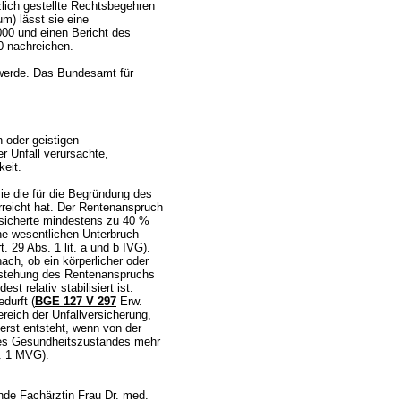
lich gestellte Rechtsbegehren
m) lässt sie eine
00 und einen Bericht des
0 nachreichen.
hwerde. Das Bundesamt für
n oder geistigen
 Unfall verursachte,
keit.
sie die für die Begründung des
erreicht hat. Der Rentenanspruch
rsicherte mindestens zu 40 %
ne wesentlichen Unterbruch
t. 29 Abs. 1 lit. a und b IVG
).
ach, ob ein körperlicher oder
tstehung des Rentenanspruchs
t relativ stabilisiert ist.
durft (
BGE 127 V 297
Erw.
reich der Unfallversicherung,
erst entsteht, wenn von der
des Gesundheitszustandes mehr
s. 1 MVG
).
lnde Fachärztin Frau Dr. med.