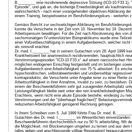
B.________ eine rezidivierende depressive Störung (ICD-10 F33.1), "
Episode", und gab an, die bisherige Erwerbstätigkeit als kaufmännis
wahrscheinlich - nach einer vorangehenden objektiven Abklärung der 
einem Training, beispielsweise im Berufsförderungskurs - weiterhin 
Gemäss Bericht zur sechswöchigen Abklärung im Berufsförderungs
konnte die Versicherte in der Zeit vom 10. November bis 19. Dezem
Arbeitspensum bewältigen. Für die Zeit nach Absolvierung des von 
sechsmonatigen IV-unterstützten Büropraktikums wurde eine Teilze
einer Vollzeitbeschäftigung in einem Aufgabenbereich, welcher nicht
als sinnvoll erachtet.
Dr. med. I.________ hat in seinem Gutachten vom 28. April 1999 k
Krankheitswert bei anamnestisch rezidivierenden, hauptsächlich neur
Verstimmungsepisoden "ICD-10 F33.x" auf einem narzisstischen Hint
möglichen endogenen Einschlag festgestellt und im bisherigen sowie
Aufgabenbereich eine Arbeitsfähigkeit von 75 % attestiert. Es ersch
hypochondrischen, selbstabwertenden und unübersehbar regressiven
kontraproduktiv, die Versicherte unter Angabe einer zu einer Rente 
Arbeitsunfähigkeit in ihrer Annahme, invalid zu sein, zu bestärken. 
einem der Beschwerdeführerin sehr gut zusagenden Arbeitsplatz un
Leistungsfähigkeit bleibe weit unter den rein krankheitsbedingten Mö
Erachtens, wenn nicht eine akute Episode bestehe, eindeutig zu nied
Verstimmungen und der "(überhaupt fraglichen!)" Belastungsvermind
reduzierten Arbeitsfähigkeit genügend Rechnung getragen.
In ihrem Schreiben vom 5. Juli 1999 führte Frau Dr. med. B._______
Gutachten des Dr. med. I.________ im Wesentlichen einverstanden. A
Beschwerdeführerin durchschnittlich nur zu 50 % arbeitsfähig. Mit de
die Möglichkeit, mit Blockierungen umgehen zu lernen und aus dem 
(alles geben und anschliessende völlige Resignation) herauszukomm