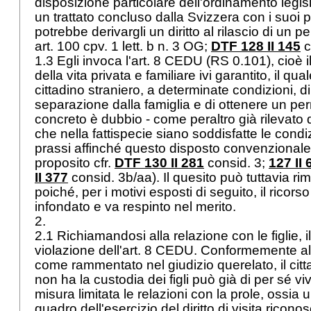
disposizione particolare dell'ordinamento legisl
un trattato concluso dalla Svizzera con i suoi p
potrebbe derivargli un diritto al rilascio di un p
art. 100 cpv. 1 lett. b n. 3 OG;
DTF 128 II 145
c
1.3 Egli invoca l'
art. 8 CEDU
(RS 0.101), cioè il 
della vita privata e familiare ivi garantito, il q
cittadino straniero, a determinate condizioni, d
separazione dalla famiglia e di ottenere un pe
concreto è dubbio - come peraltro già rilevato d
che nella fattispecie siano soddisfatte le condi
prassi affinché questo disposto convenzionale s
proposito cfr.
DTF 130 II 281
consid. 3;
127 II 
II 377
consid. 3b/aa). Il quesito può tuttavia r
poiché, per i motivi esposti di seguito, il ricor
infondato e va respinto nel merito.
2.
2.1 Richiamandosi alla relazione con le figlie, i
violazione dell'
art. 8 CEDU
. Conformemente all
come rammentato nel giudizio querelato, il citt
non ha la custodia dei figli può già di per sé vi
misura limitata le relazioni con la prole, ossia
quadro dell'esercizio del diritto di visita ricono