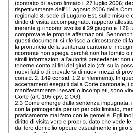
(contratto di lavoro firmato il 27 luglio 2006; d
rispettivamente dell'11 agosto 2006 della Com
regionale 8, sede di Lugano Est, sulle misure o
diritto di visita accompagnato; rapporto allesti
inerente gli incontri svoltisi il 29 giugno e il 28
comprovare le proprie affermazioni. Sennonché
questi documenti si riferisce a circostanze di fa
la pronuncia della sentenza cantonale impugnata;
ricorrente non spiega perché non ha fornito o 
simili informazioni all'autorità precedente: non 
tenerne conto ai fini del giudizio (cfr. sulla possi
nuovi fatti o di prevalersi di nuovi mezzi di pro
consid. 2, 149 consid. 1.2 e riferimenti). In que
accertamenti eseguiti dalla Corte cantonale, i
manifestamente inesatti o incompleti, sono vin
Corte (
art. 105 cpv. 2 OG
).
2.3 Come emerge dalla sentenza impugnata, il 
con la primogenita per un periodo limitato, men
praticamente mai fatto con le gemelle. Egli ino
diritto di visita vero e proprio, dato che vede le f
dal loro domicilio oppure casualmente in giro s