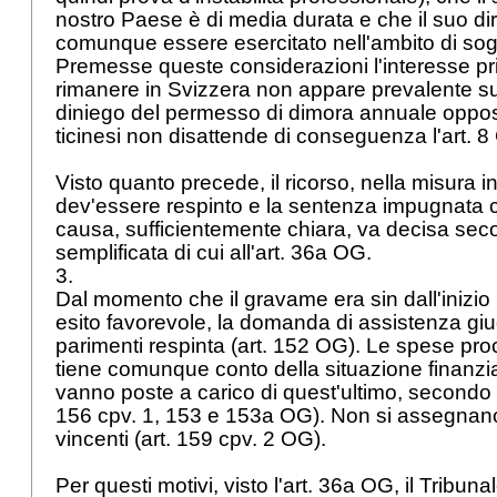
nostro Paese è di media durata e che il suo diri
comunque essere esercitato nell'ambito di soggi
Premesse queste considerazioni l'interesse pri
rimanere in Svizzera non appare prevalente su 
diniego del permesso di dimora annuale opposto
ticinesi non disattende di conseguenza l'
art. 
Visto quanto precede, il ricorso, nella misura i
dev'essere respinto e la sentenza impugnata 
causa, sufficientemente chiara, va decisa sec
semplificata di cui all'
art. 36a OG
.
3.
Dal momento che il gravame era sin dall'inizio p
esito favorevole, la domanda di assistenza giu
parimenti respinta (
art. 152 OG
). Le spese proc
tiene comunque conto della situazione finanziar
vanno poste a carico di quest'ultimo, second
156 cpv. 1, 153 e 153a OG
). Non si assegnano 
vincenti (
art. 159 cpv. 2 OG
).
Per questi motivi, visto l'
art. 36a OG
, il Tribuna