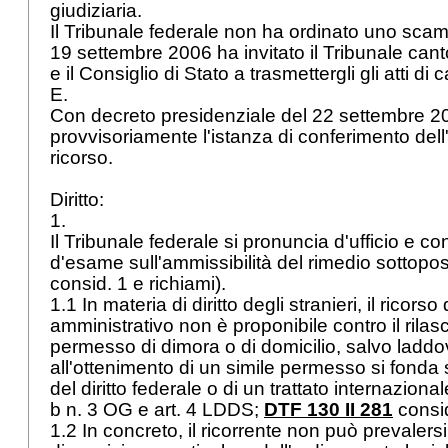
giudiziaria.
Il Tribunale federale non ha ordinato uno scambio 
19 settembre 2006 ha invitato il Tribunale can
e il Consiglio di Stato a trasmettergli gli atti di
E.
Con decreto presidenziale del 22 settembre 20
provvisoriamente l'istanza di conferimento dell
ricorso.
Diritto:
1.
Il Tribunale federale si pronuncia d'ufficio e c
d'esame sull'ammissibilità del rimedio sottopost
consid. 1 e richiami).
1.1 In materia di diritto degli stranieri, il ricorso d
amministrativo non è proponibile contro il rilascio
permesso di dimora o di domicilio, salvo laddov
all'ottenimento di un simile permesso si fonda
del diritto federale o di un trattato internazionale
b n. 3 OG e
art. 4 LDDS
;
DTF 130 II 281
consid
1.2 In concreto, il ricorrente non può prevalers