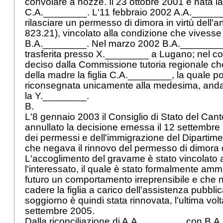
convolare a nozze. Il 23 ottobre 2001 è nata la l
C.A.________. L'11 febbraio 2002 A.A._______
rilasciare un permesso di dimora in virtù dell'ar
823.21), vincolato alla condizione che vivesse
B.A.________. Nel marzo 2002 B.A.________, in
trasferita presso X.________ a Lugano; nel c
deciso dalla Commissione tutoria regionale c
della madre la figlia C.A.________, la quale p
riconsegnata unicamente alla medesima, anda
la Y.________.
B.
L'8 gennaio 2003 il Consiglio di Stato del Can
annullato la decisione emessa il 12 settembre
dei permessi e dell'immigrazione del Dipartiment
che negava il rinnovo del permesso di dimora
L'accoglimento del gravame è stato vincolato 
l'interessato, il quale è stato formalmente amm
futuro un comportamento irreprensibile e che 
cadere la figlia a carico dell'assistenza pubbli
soggiorno è quindi stata rinnovata, l'ultima volta
settembre 2005.
Dalla riconciliazione di A.A.________ con B.