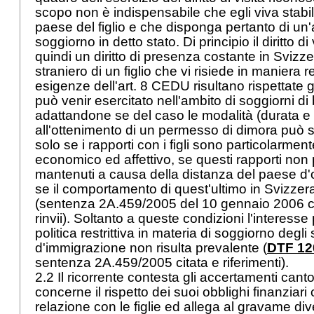
scopo non è indispensabile che egli viva stabi
paese del figlio e che disponga pertanto di un'
soggiorno in detto stato. Di principio il diritto di
quindi un diritto di presenza costante in Svizzer
straniero di un figlio che vi risiede in maniera 
esigenze dell'
art. 8 CEDU
risultano rispettate già
può venir esercitato nell'ambito di soggiorni di
adattandone se del caso le modalità (durata e 
all'ottenimento di un permesso di dimora può
solo se i rapporti con i figli sono particolarment
economico ed affettivo, se questi rapporti non
mantenuti a causa della distanza del paese d'o
se il comportamento di quest'ultimo in Svizzera 
(sentenza 2A.459/2005 del 10 gennaio 2006 c
rinvii). Soltanto a queste condizioni l'interess
politica restrittiva in materia di soggiorno degli 
d'immigrazione non risulta prevalente (
DTF 120
sentenza 2A.459/2005 citata e riferimenti).
2.2 Il ricorrente contesta gli accertamenti cant
concerne il rispetto dei suoi obblighi finanziari 
relazione con le figlie ed allega al gravame di