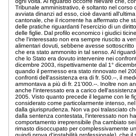
ogni volta. Al riguardo occorre rilevare che, co
Tribunale amministrativo, è soltanto nel corso
avviata dinanzi ad esso, cioè davanti all'ultima
cantonale, che il ricorrente ha affermato che 
delle pratiche riguardanti l'esercizio di un diritto
delle figlie. Dal profilo economico i giudici tic
che l'interessato non era sempre riuscito a vers
alimentari dovuti, sebbene avesse sottoscritto
che era stato ammonito in tal senso. Al riguar
che lo Stato era dovuto intervenire nei confronti 
dicembre 2003, rispettivamente dal 1° dicemb
quando il permesso era stato rinnovato nel 2003
confronti dell'assistenza era di fr. 500.--, il m
ammontava a più di fr. 21'000.--. Inoltre non 
anche l'interessato era a carico dell'assisten
2005. Visto quanto precede il legame con le fi
considerato come particolarmente intenso, nel
dalla giurisprudenza. Non va poi tralasciato 
dalla sentenza contestata, l'interessato non h
comportamento irreprensibile (ha cambiato sei 
rimasto disoccupato per complessivamente u
quindi prova d'instabilità professionale), che i