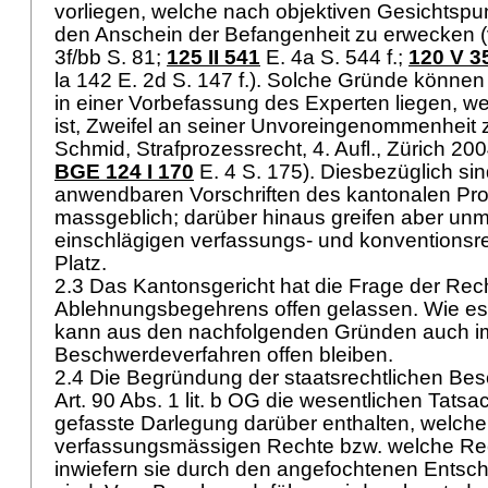
vorliegen, welche nach objektiven Gesichtspu
den Anschein der Befangenheit zu erwecken (
3f/bb S. 81;
125 II 541
E. 4a S. 544 f.;
120 V 3
la 142 E. 2d S. 147 f.). Solche Gründe könne
in einer Vorbefassung des Experten liegen, w
ist, Zweifel an seiner Unvoreingenommenheit 
Schmid, Strafprozessrecht, 4. Aufl., Zürich 200
BGE 124 I 170
E. 4 S. 175). Diesbezüglich sind
anwendbaren Vorschriften des kantonalen Pr
massgeblich; darüber hinaus greifen aber unmi
einschlägigen verfassungs- und konventionsre
Platz.
2.3 Das Kantonsgericht hat die Frage der Rech
Ablehnungsbegehrens offen gelassen. Wie es s
kann aus den nachfolgenden Gründen auch im
Beschwerdeverfahren offen bleiben.
2.4 Die Begründung der staatsrechtlichen B
Art. 90 Abs. 1 lit. b OG
die wesentlichen Tatsa
gefasste Darlegung darüber enthalten, welche
verfassungsmässigen Rechte bzw. welche Re
inwiefern sie durch den angefochtenen Entsch