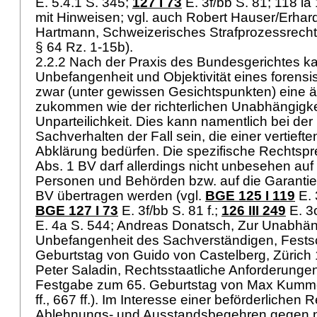
E. 5.4.1 S. 345
;
127 I 73
E. 3f/bb S. 81; 118 la 
mit Hinweisen; vgl. auch Robert Hauser/Erhar
Hartmann, Schweizerisches Strafprozessrecht, 
§ 64 Rz. 1-15b).
2.2.2 Nach der Praxis des Bundesgerichtes k
Unbefangenheit und Objektivität eines forens
zwar (unter gewissen Gesichtspunkten) eine 
zukommen wie der richterlichen Unabhängigke
Unparteilichkeit. Dies kann namentlich bei de
Sachverhalten der Fall sein, die einer vertieft
Abklärung bedürfen. Die spezifische Rechtsp
Abs. 1 BV
darf allerdings nicht unbesehen auf n
Personen und Behörden bzw. auf die Garanti
BV
übertragen werden (vgl.
BGE 125 I 119
E. 
BGE 127 I 73
E. 3f/bb S. 81 f.;
126 III 249
E. 3
E. 4a S. 544; Andreas Donatsch, Zur Unabhän
Unbefangenheit des Sachverständigen, Festsc
Geburtstag von Guido von Castelberg, Zürich 199
Peter Saladin, Rechtsstaatliche Anforderungen
Festgabe zum 65. Geburtstag von Max Kumme
ff., 667 ff.). Im Interesse einer beförderlichen 
Ablehnungs- und Ausstandsbegehren gegen nic