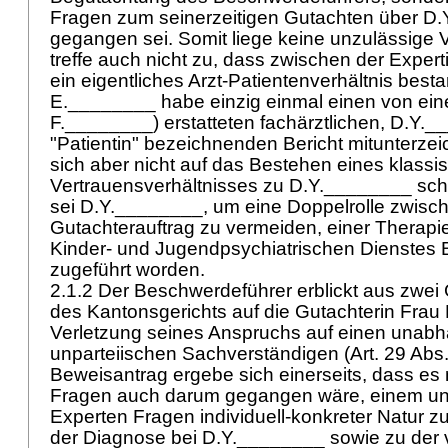
Fragen zum seinerzeitigen Gutachten über D
gegangen sei. Somit liege keine unzulässige 
treffe auch nicht zu, dass zwischen der Expe
ein eigentliches Arzt-Patientenverhältnis best
E.________ habe einzig einmal einen von ein
F.________) erstatteten fachärztlichen, D.Y._
"Patientin" bezeichnenden Bericht mitunterzei
sich aber nicht auf das Bestehen eines klassi
Vertrauensverhältnisses zu D.Y.________ schl
sei D.Y.________, um eine Doppelrolle zwisc
Gutachterauftrag zu vermeiden, einer Therapi
Kinder- und Jugendpsychiatrischen Dienstes 
zugeführt worden.
2.1.2 Der Beschwerdeführer erblickt aus zwei
des Kantonsgerichts auf die Gutachterin Frau
Verletzung seines Anspruchs auf einen unab
unparteiischen Sachverständigen (
Art. 29 Abs
Beweisantrag ergebe sich einerseits, dass es
Fragen auch darum gegangen wäre, einem u
Experten Fragen individuell-konkreter Natur 
der Diagnose bei D.Y.________ sowie zu der