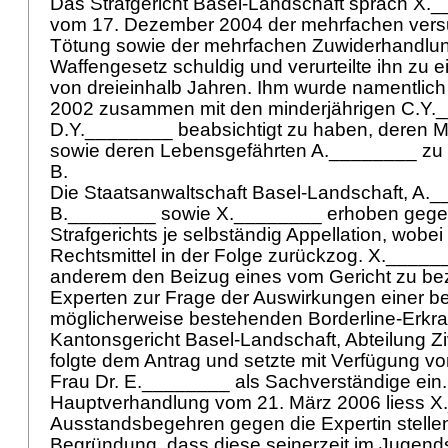
Das Strafgericht Basel-Landschaft sprach X.__
vom 17. Dezember 2004 der mehrfachen versu
Tötung sowie der mehrfachen Zuwiderhandlu
Waffengesetz schuldig und verurteilte ihn zu 
von dreieinhalb Jahren. Ihm wurde namentlich 
2002 zusammen mit den minderjährigen C.Y.
D.Y.________ beabsichtigt zu haben, deren 
sowie deren Lebensgefährten A.________ zu 
B.
Die Staatsanwaltschaft Basel-Landschaft, A.
B.________ sowie X.________ erhoben gegen 
Strafgerichts je selbständig Appellation, wob
Rechtsmittel in der Folge zurückzog. X._____
anderem den Beizug eines vom Gericht zu b
Experten zur Frage der Auswirkungen einer b
möglicherweise bestehenden Borderline-Erkr
Kantonsgericht Basel-Landschaft, Abteilung Ziv
folgte dem Antrag und setzte mit Verfügung v
Frau Dr. E.________ als Sachverständige ein.
Hauptverhandlung vom 21. März 2006 liess X
Ausstandsbegehren gegen die Expertin stellen
Begründung, dass diese seinerzeit im Jugend