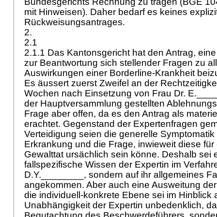
Bundesgerichts Rechnung zu tragen (BGE 104 
mit Hinweisen). Daher bedarf es keines explizi
Rückweisungsantrages.
2.
2.1
2.1.1 Das Kantonsgericht hat den Antrag, ei
zur Beantwortung sich stellender Fragen zu all
Auswirkungen einer Borderline-Krankheit beiz
Es äussert zuerst Zweifel an der Rechtzeitigkei
Wochen nach Einsetzung von Frau Dr. E.____
der Hauptversammlung gestellten Ablehnungsa
Frage aber offen, da es den Antrag als materi
erachtet. Gegenstand der Expertenfragen gem
Verteidigung seien die generelle Symptomatik 
Erkrankung und die Frage, inwieweit diese für
Gewalttat ursächlich sein könne. Deshalb sei e
fallspezifische Wissen der Expertin im Verfah
D.Y.________, sondern auf ihr allgemeines F
angekommen. Aber auch eine Ausweitung der 
die individuell-konkrete Ebene sei im Hinblick 
Unabhängigkeit der Expertin unbedenklich, da
Begutachtung des Beschwerdeführers, sonde