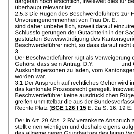
dargetan noch ersichtlich, inwieweit dies für
überhaupt relevant ist.
2.5.3 Die Rügen des Beschwerdeführers zur F
Unvoreingenommenheit von Frau Dr. E.______
sind daher unbehelflich, soweit darauf einzutre
Schlussfolgerungen der Gutachterin in der Sa
gestützten Beweiswürdigung des Kantonsgeric
Beschwerdeführer nicht, so dass darauf nicht 
3.
Der Beschwerdeführer rügt als Verweigerung d
Gehörs, dass sein Antrag, D.Y.________ und
Auskunftspersonen zu laden, vom Kantonsger
worden war.
3.1 Der Anspruch auf rechtliches Gehör wird in
das kantonale Prozessrecht geregelt. Insoweit
Beschwerdeführer keine ausdrücklichen Rüg
greifen unmittelbar die aus der Bundesverfas
Rechte Platz (
BGE 126 I 15
E. 2a S. 16, 19 E. 
Der in
Art. 29 Abs. 2 BV
verankerte Anspruch a
stellt einen wichtigen und deshalb eigens aufg
des allgemeineren Grundsatzes des fairen Ve