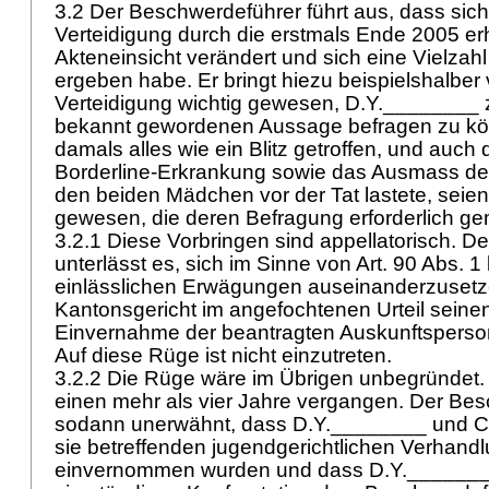
3.2 Der Beschwerdeführer führt aus, dass sich 
Verteidigung durch die erstmals Ende 2005 erh
Akteneinsicht verändert und sich eine Vielzah
ergeben habe. Er bringt hiezu beispielshalber v
Verteidigung wichtig gewesen, D.Y.________ zu
bekannt gewordenen Aussage befragen zu kö
damals alles wie ein Blitz getroffen, und auch 
Borderline-Erkrankung sowie das Ausmass des
den beiden Mädchen vor der Tat lastete, seie
gewesen, die deren Befragung erforderlich ge
3.2.1 Diese Vorbringen sind appellatorisch. 
unterlässt es, sich im Sinne von
Art. 90 Abs. 1 
einlässlichen Erwägungen auseinanderzusetz
Kantonsgericht im angefochtenen Urteil seinen
Einvernahme der beantragten Auskunftsperso
Auf diese Rüge ist nicht einzutreten.
3.2.2 Die Rüge wäre im Übrigen unbegründet. 
einen mehr als vier Jahre vergangen. Der Bes
sodann unerwähnt, dass D.Y.________ und C
sie betreffenden jugendgerichtlichen Verhand
einvernommen wurden und dass D.Y._______