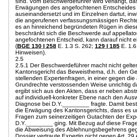
sind. Vom Beschwerdeführer wird verlangt, das
Erwägungen des angefochtenen Entscheides 
auseinandersetzt und im Einzelnen dartut, inw
die angerufenen verfassungsmässigen Rechte
es an hinreichend begründeten Rügen in die
beschränkt sich die Beschwerde auf appellator
angefochtenen Entscheid, kann darauf nicht e
(
BGE 130 I 258
E. 1.3 S. 262
;
129 I 185
E. 1.6 
Hinweisen).
2.5
2.5.1 Der Beschwerdeführer macht nicht gelte
Kantonsgericht das Beweisthema, d.h. den G
stellenden Expertenfragen, in einer gegen di
Grundrechte verstossenden Weise unrichtig da
ergibt sich aus den Akten, dass er neben abs
auf individuell-konkreter Ebene nach den Aus
Diagnose bei D.Y.________ fragte. Damit bestät
die Erwägung des Kantonsgerichts, dass es 
Fragen zum seinerzeitigen Gutachten der Expe
D.Y.________ ging. Mit Bezug auf diese Frage
die Abweisung des Ablehnungsbegehrens geg
Dossier vertraute Expertin nicht gegen
Art. 29