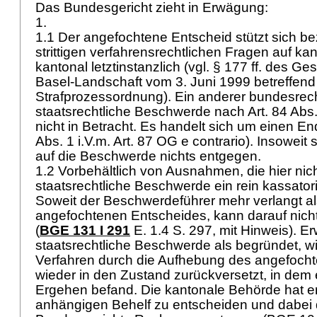
Das Bundesgericht zieht in Erwägung:
1.
1.1 Der angefochtene Entscheid stützt sich bez
strittigen verfahrensrechtlichen Fragen auf ka
kantonal letztinstanzlich (vgl. § 177 ff. des 
Basel-Landschaft vom 3. Juni 1999 betreffend
Strafprozessordnung). Ein anderer bundesrecht
staatsrechtliche Beschwerde nach
Art. 84 Abs.
nicht in Betracht. Es handelt sich um einen En
Abs. 1 i.V.m.
Art. 87 OG
e contrario). Insoweit 
auf die Beschwerde nichts entgegen.
1.2 Vorbehältlich von Ausnahmen, die hier nicht
staatsrechtliche Beschwerde ein rein kassator
Soweit der Beschwerdeführer mehr verlangt a
angefochtenen Entscheides, kann darauf nich
(
BGE 131 I 291
E. 1.4 S. 297, mit Hinweis). Er
staatsrechtliche Beschwerde als begründet, w
Verfahren durch die Aufhebung des angefoch
wieder in den Zustand zurückversetzt, in dem 
Ergehen befand. Die kantonale Behörde hat er
anhängigen Behelf zu entscheiden und dabe