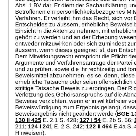
Abs. 1 BV
dar. Er dient der Sachaufklärung un
Betroffenen ein persönlichkeitsbezogenes Mit
Verfahren. Er verleiht ihm das Recht, sich vor 
Entscheides zu äussern, erhebliche Beweise 
Einsicht in die Akten zu nehmen, mit erhebli
gehört zu werden und an der Erhebung wesen
entweder mitzuwirken oder sich zumindest z
äussern, wenn dieses geeignet ist, den Entsch
Dem Mitwirkungsrecht entspricht die Pflicht de
Argumente und Verfahrensanträge der Parte
und zu prüfen, sowie die ihr rechtzeitig und f
Beweismittel abzunehmen, es sei denn, diese 
erhebliche Tatsache oder seien offensichtlich 
strittige Tatsache Beweis zu erbringen. Der R
Verletzung des Gehörsanspruchs auf die Abn
Beweise verzichten, wenn er in willkürfreier
Beweiswürdigung zum Ergebnis gelangt, dass
Beweisergebnis nicht geändert werde (
BGE 13
130 II 425
E. 2.1 S. 428
;
127 I 54
E. 2b S. 56
;
211
;
124 I 241
E. 2 S. 242;
122 II 464
E.4a S. 4
Hinweisen).