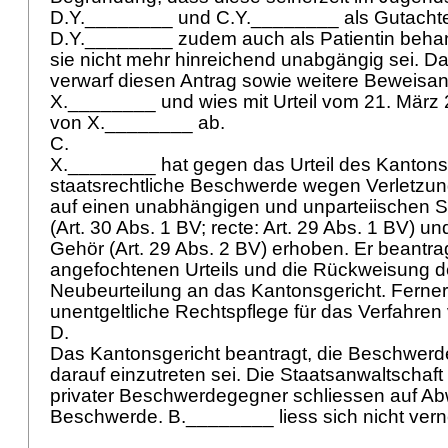
D.Y.________ und C.Y.________ als Gutachte
D.Y.________ zudem auch als Patientin behan
sie nicht mehr hinreichend unabgängig sei. D
verwarf diesen Antrag sowie weitere Beweisa
X.________ und wies mit Urteil vom 21. März 
von X.________ ab.
C.
X.________ hat gegen das Urteil des Kantons
staatsrechtliche Beschwerde wegen Verletzu
auf einen unabhängigen und unparteiischen 
(
Art. 30 Abs. 1 BV
; recte:
Art. 29 Abs. 1 BV
) un
Gehör (
Art. 29 Abs. 2 BV
) erhoben. Er beantr
angefochtenen Urteils und die Rückweisung d
Neubeurteilung an das Kantonsgericht. Ferner
unentgeltliche Rechtspflege für das Verfahren
D.
Das Kantonsgericht beantragt, die Beschwerd
darauf einzutreten sei. Die Staatsanwaltschaf
privater Beschwerdegegner schliessen auf A
Beschwerde. B.________ liess sich nicht ve