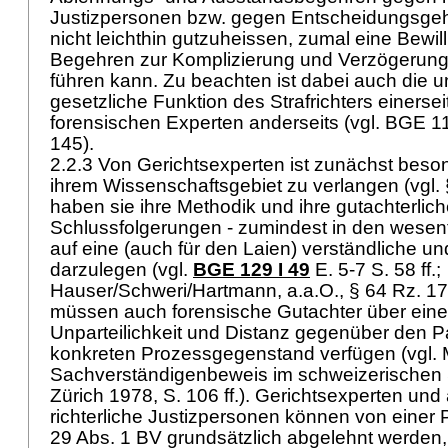
Justizpersonen bzw. gegen Entscheidungsgehi
nicht leichthin gutzuheissen, zumal eine Bewil
Begehren zur Komplizierung und Verzögerung
führen kann. Zu beachten ist dabei auch die u
gesetzliche Funktion des Strafrichters einerse
forensischen Experten anderseits (vgl. BGE 11
145).
2.2.3 Von Gerichtsexperten ist zunächst bes
ihrem Wissenschaftsgebiet zu verlangen (vgl.
haben sie ihre Methodik und ihre gutachterlic
Schlussfolgerungen - zumindest in den wesen
auf eine (auch für den Laien) verständliche und
darzulegen (vgl.
BGE 129 I 49
E. 5-7 S. 58 ff.;
Hauser/Schweri/Hartmann, a.a.O., § 64 Rz. 17b
müssen auch forensische Gutachter über eine
Unparteilichkeit und Distanz gegenüber den 
konkreten Prozessgegenstand verfügen (vgl. M
Sachverständigenbeweis im schweizerischen S
Zürich 1978, S. 106 ff.). Gerichtsexperten und
richterliche Justizpersonen können von einer P
29 Abs. 1 BV
grundsätzlich abgelehnt werde