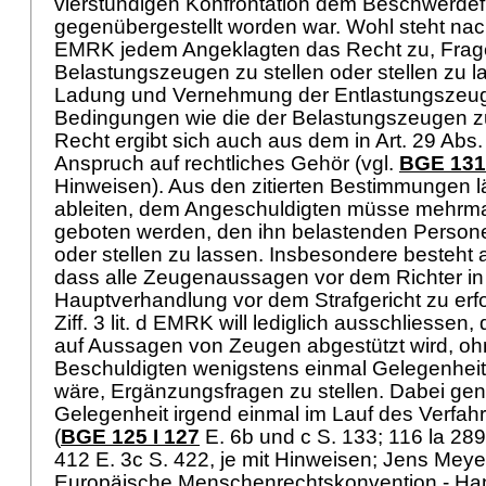
vierstündigen Konfrontation dem Beschwerdef
gegenübergestellt worden war. Wohl steht na
EMRK
jedem Angeklagten das Recht zu, Frag
Belastungszeugen zu stellen oder stellen zu l
Ladung und Vernehmung der Entlastungszeug
Bedingungen wie die der Belastungszeugen z
Recht ergibt sich auch aus dem in
Art. 29 Abs
Anspruch auf rechtliches Gehör (vgl.
BGE 131 
Hinweisen). Aus den zitierten Bestimmungen lä
ableiten, dem Angeschuldigten müsse mehrma
geboten werden, den ihn belastenden Persone
oder stellen zu lassen. Insbesondere besteht
dass alle Zeugenaussagen vor dem Richter in
Hauptverhandlung vor dem Strafgericht zu erf
Ziff. 3 lit. d EMRK
will lediglich ausschliessen, d
auf Aussagen von Zeugen abgestützt wird, o
Beschuldigten wenigstens einmal Gelegenhei
wäre, Ergänzungsfragen zu stellen. Dabei gen
Gelegenheit irgend einmal im Lauf des Verfah
(
BGE 125 I 127
E. 6b und c S. 133; 116 la 289 
412 E. 3c S. 422, je mit Hinweisen; Jens Mey
Europäische Menschenrechtskonvention - Ha