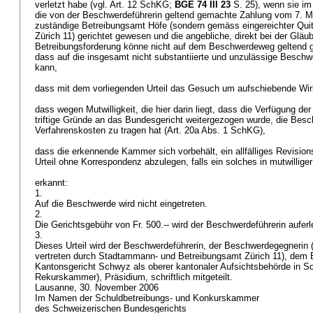
verletzt habe (vgl.
Art. 12 SchKG
;
BGE 74 III 23
S. 25), wenn sie im
die von der Beschwerdeführerin geltend gemachte Zahlung vom 7. Mä
zuständige Betreibungsamt Höfe (sondern gemäss eingereichter Qui
Zürich 11) gerichtet gewesen und die angebliche, direkt bei der Gläubi
Betreibungsforderung könne nicht auf dem Beschwerdeweg geltend
dass auf die insgesamt nicht substantiierte und unzulässige Beschw
kann,
dass mit dem vorliegenden Urteil das Gesuch um aufschiebende Wirk
dass wegen Mutwilligkeit, die hier darin liegt, dass die Verfügung d
triftige Gründe an das Bundesgericht weitergezogen wurde, die Besc
Verfahrenskosten zu tragen hat (
Art. 20a Abs. 1 SchKG
),
dass die erkennende Kammer sich vorbehält, ein allfälliges Revisio
Urteil ohne Korrespondenz abzulegen, falls ein solches in mutwilliger
erkannt:
1.
Auf die Beschwerde wird nicht eingetreten.
2.
Die Gerichtsgebühr von Fr. 500.-- wird der Beschwerdeführerin auferl
3.
Dieses Urteil wird der Beschwerdeführerin, der Beschwerdegegnerin 
vertreten durch Stadtammann- und Betreibungsamt Zürich 11), dem
Kantonsgericht Schwyz als oberer kantonaler Aufsichtsbehörde in S
Rekurskammer), Präsidium, schriftlich mitgeteilt.
Lausanne, 30. November 2006
Im Namen der Schuldbetreibungs- und Konkurskammer
des Schweizerischen Bundesgerichts