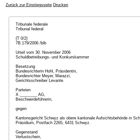
Zurück zur Einstiegsseite
Drucken
Tribunale federale
Tribunal federal
{T 0/2}
7B.179/2006 /blb
Urteil vom 30. November 2006
Schuldbetreibungs- und Konkurskammer
Besetzung
Bundesrichterin Hohl, Präsidentin,
Bundesrichter Meyer, Marazzi,
Gerichtsschreiber Levante.
Parteien
X.________ AG,
Beschwerdeführerin,
gegen
Kantonsgericht Schwyz als obere kantonale Aufsichtsbehörde in Sch
Präsidium, Postfach 2265, 6431 Schwyz.
Gegenstand
Verlustschein,