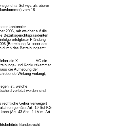
nsgerichts Schwyz als oberer
Rekurskammer) vom 18.
berer kantonaler
r 2006, mit welcher auf die
 Bezirksgerichtspräsidenten
infolge erfolgloser Pfändung
006 (Betreibung Nr. xxxx des
en durch das Betreibungsamt
elcher die X.________ AG die
betreibungs- und Konkurskammer
mäss die Aufhebung der
schiebende Wirkung verlangt,
legen ist, welche
scheid verletzt worden sind
s rechtliche Gehör verweigert
verfahren gemäss
Art. 19 SchKG
kann (Art. 43 Abs. 1 i.V.m.
Art.
ichtsbehörde Bundesrecht