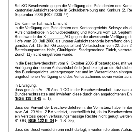
SchKG-Beschwerde gegen die Verfügung des Präsidenten des Kanto
kantonaler Aufsichtsbehörde in Schuldbetreibung und Konkurs (2. 
September 2006 (RK2 2006 77).
Die Kammer hat nach Einsicht
in die Verfügung des Präsidenten des Kantonsgerichts Schwyz als o
Aufsichtsbehörde in Schuldbetreibung und Konkurs vom 18. Septembe
Beschwerde der X.________ AG gegen die abweisende Verfügung des
Höfe vom 20. Juli 2006 als unterer Aufsichtsbehörde betreffend den (
gemäss
Art. 115 SchKG
ausgestellten) Verlustschein vom 22. Juni 2
Betreibungsamtes Höfe, Gläubigerin: Stadtgemeinde Zürich, vertret
Zürich 11) nicht eingetreten wurde,
in die Beschwerdeschrift vom 9. Oktober 2006 (Postaufgabe), mit w
Verfügung der oberen Aufsichtsbehörde (rechtzeitig) an die Schuld
des Bundesgerichts weitergezogen hat und im Wesentlichen sinnge
angefochtenen Verfügung und des Verlustscheines sowie weiter auf
in Erwägung,
dass gemäss
Art. 79 Abs. 1 OG
in der Beschwerdeschrift kurz darzu
Bundesrechtssätze und inwiefern diese durch den angefochtenen Ent
(
BGE 119 III 49
E. 1),
dass der Vorwurf der Beschwerdeführerin, die Vorinstanz habe ihr da
bzw.
Art. 29 Abs. 2 BV
verletzt, unbehelflich ist, da im Beschwerde
ein Verstoss gegen verfassungsmässige Rechte nicht gerügt werden 
81 OG
;
BGE 122 III 34
E. 1 S. 35),
dass die Beschwerdeführerin nicht darlegt, inwiefern die obere Aufs