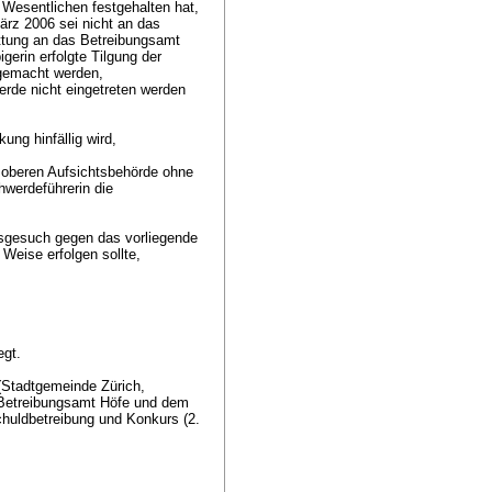
 Wesentlichen festgehalten hat,
rz 2006 sei nicht an das
ttung an das Betreibungsamt
gerin erfolgte Tilgung der
 gemacht werden,
erde nicht eingetreten werden
ung hinfällig wird,
er oberen Aufsichtsbehörde ohne
hwerdeführerin die
nsgesuch gegen das vorliegende
 Weise erfolgen sollte,
egt.
(Stadtgemeinde Zürich,
 Betreibungsamt Höfe und dem
chuldbetreibung und Konkurs (2.