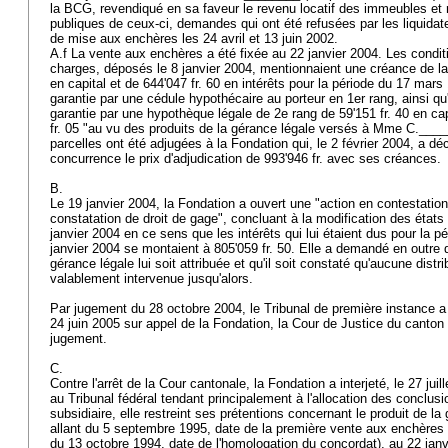
la BCG, revendiqué en sa faveur le revenu locatif des immeubles et
publiques de ceux-ci, demandes qui ont été refusées par les liquidat
de mise aux enchères les 24 avril et 13 juin 2002.
A.f La vente aux enchères a été fixée au 22 janvier 2004. Les conditi
charges, déposés le 8 janvier 2004, mentionnaient une créance de la 
en capital et de 644'047 fr. 60 en intérêts pour la période du 17 mars
garantie par une cédule hypothécaire au porteur en 1er rang, ainsi 
garantie par une hypothèque légale de 2e rang de 59'151 fr. 40 en capit
fr. 05 "au vu des produits de la gérance légale versés à Mme C.____
parcelles ont été adjugées à la Fondation qui, le 2 février 2004, a d
concurrence le prix d'adjudication de 993'946 fr. avec ses créances.
B.
Le 19 janvier 2004, la Fondation a ouvert une "action en contestation 
constatation de droit de gage", concluant à la modification des états
janvier 2004 en ce sens que les intérêts qui lui étaient dus pour la 
janvier 2004 se montaient à 805'059 fr. 50. Elle a demandé en outre qu
gérance légale lui soit attribuée et qu'il soit constaté qu'aucune distri
valablement intervenue jusqu'alors.
Par jugement du 28 octobre 2004, le Tribunal de première instance a
24 juin 2005 sur appel de la Fondation, la Cour de Justice du canto
jugement.
C.
Contre l'arrêt de la Cour cantonale, la Fondation a interjeté, le 27 jui
au Tribunal fédéral tendant principalement à l'allocation des conclus
subsidiaire, elle restreint ses prétentions concernant le produit de la
allant du 5 septembre 1995, date de la première vente aux enchères 
du 13 octobre 1994, date de l'homologation du concordat), au 22 jan