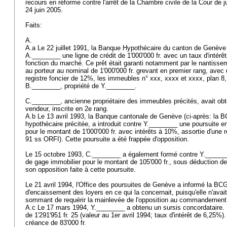
recours en réforme contre l'arrêt de la Chambre civile de la Cour de
24 juin 2005.
Faits:
A.
A.a Le 22 juillet 1991, la Banque Hypothécaire du canton de Genève
A.________ une ligne de crédit de 1'000'000 fr. avec un taux d'intérê
fonction du marché. Ce prêt était garanti notamment par le nantisse
au porteur au nominal de 1'000'000 fr. grevant en premier rang, ave
registre foncier de 12%, les immeubles n° xxx, xxxx et xxxx, plan 
B.________, propriété de Y.________.
C.________, ancienne propriétaire des immeubles précités, avait ob
vendeur, inscrite en 2e rang.
A.b Le 13 avril 1993, la Banque cantonale de Genève (ci-après: la 
hypothécaire précitée, a introduit contre Y.________ une poursuite en
pour le montant de 1'000'000 fr. avec intérêts à 10%, assortie d'une 
91 ss ORFI
). Cette poursuite a été frappée d'opposition.
Le 15 octobre 1993, C.________ a également formé contre Y._______
de gage immobilier pour le montant de 105'000 fr., sous déduction de 2
son opposition faite à cette poursuite.
Le 21 avril 1994, l'Office des poursuites de Genève a informé la BCG
d'encaissement des loyers en ce qui la concernait, puisqu'elle n'avai
sommant de requérir la mainlevée de l'opposition au commandement
A.c Le 17 mars 1994, Y.________ a obtenu un sursis concordataire.
de 1'291'951 fr. 25 (valeur au 1er avril 1994; taux d'intérêt de 6,25%
créance de 83'000 fr.