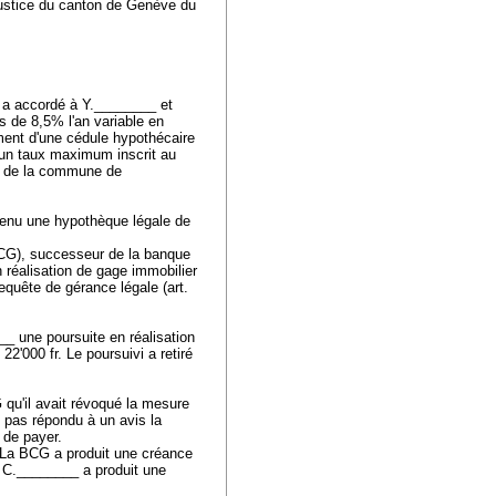
 justice du canton de Genève du
 a accordé à Y.________ et
ts de 8,5% l'an variable en
ment d'une cédule hypothécaire
c un taux maximum inscrit au
8, de la commune de
tenu une hypothèque légale de
BCG), successeur de la banque
 réalisation de gage immobilier
requête de gérance légale (
art.
_ une poursuite en réalisation
2'000 fr. Le poursuivi a retiré
 qu'il avait révoqué la mesure
t pas répondu à un avis la
 de payer.
 La BCG a produit une créance
). C.________ a produit une