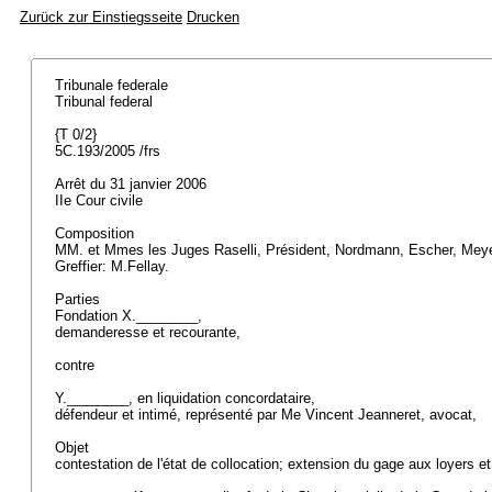
Zurück zur Einstiegsseite
Drucken
Tribunale federale
Tribunal federal
{T 0/2}
5C.193/2005 /frs
Arrêt du 31 janvier 2006
IIe Cour civile
Composition
MM. et Mmes les Juges Raselli, Président, Nordmann, Escher, Meye
Greffier: M.Fellay.
Parties
Fondation X.________,
demanderesse et recourante,
contre
Y.________, en liquidation concordataire,
défendeur et intimé, représenté par Me Vincent Jeanneret, avocat,
Objet
contestation de l'état de collocation; extension du gage aux loyers e