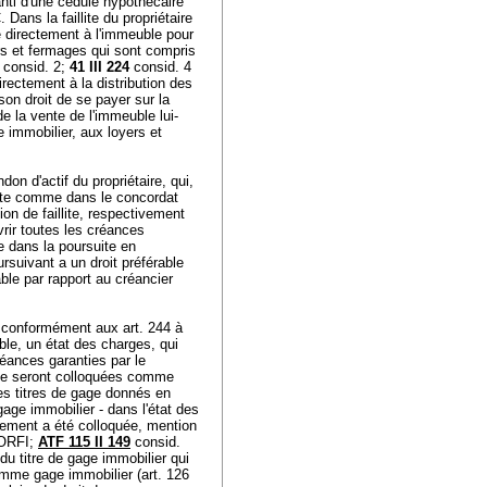
anti d'une cédule hypothécaire
C
. Dans la faillite du propriétaire
re directement à l'immeuble pour
ers et fermages qui sont compris
consid. 2;
41 III 224
consid. 4
directement à la distribution des
son droit de se payer sur la
 de la vente de l'immeuble lui-
e immobilier, aux loyers et
on d'actif du propriétaire, qui,
illite comme dans le concordat
ion de faillite, respectivement
vrir toutes les créances
e dans la poursuite en
rsuivant a un droit préférable
rable par rapport au créancier
n conformément aux art. 244 à
le, un état des charges, qui
réances garanties par le
ême seront colloquées comme
 les titres de gage donnés en
age immobilier - dans l'état des
sement a été colloquée, mention
 ORFI
;
ATF 115 II 149
consid.
 du titre de gage immobilier qui
omme gage immobilier (
art. 126