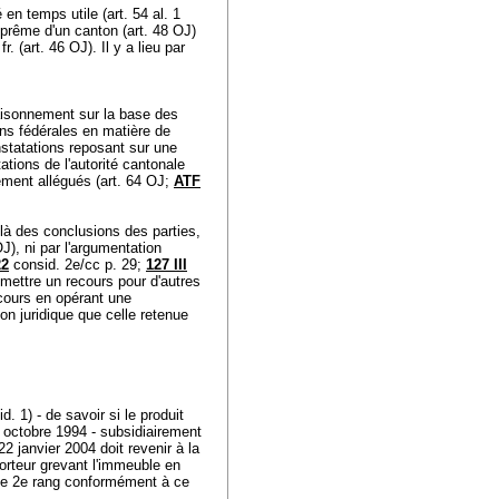
é en temps utile (
art. 54 al. 1
suprême d'un canton (
art. 48 OJ
)
r. (
art. 46 OJ
). Il y a lieu par
raisonnement sur la base des
ons fédérales en matière de
constatations reposant sur une
ations de l'autorité cantonale
ement allégués (
art. 64 OJ
;
ATF
.
delà des conclusions des parties,
OJ
), ni par l'argumentation
22
consid. 2e/cc p. 29;
127 III
dmettre un recours pour d'autres
ecours en opérant une
on juridique que celle retenue
id. 1) - de savoir si le produit
 octobre 1994 - subsidiairement
22 janvier 2004 doit revenir à la
orteur grevant l'immeuble en
e de 2e rang conformément à ce