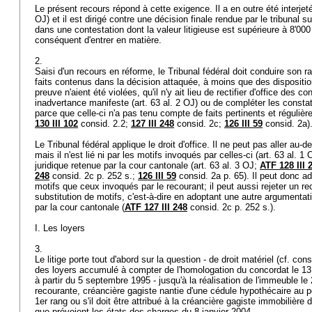
Le présent recours répond à cette exigence. Il a en outre été interjet
OJ
) et il est dirigé contre une décision finale rendue par le tribunal 
dans une contestation dont la valeur litigieuse est supérieure à 8'000 f
conséquent d'entrer en matière.
2.
Saisi d'un recours en réforme, le Tribunal fédéral doit conduire son 
faits contenus dans la décision attaquée, à moins que des dispositi
preuve n'aient été violées, qu'il n'y ait lieu de rectifier d'office des 
inadvertance manifeste (
art. 63 al. 2 OJ
) ou de compléter les constat
parce que celle-ci n'a pas tenu compte de faits pertinents et régulièr
130 III 102
consid. 2.2;
127 III 248
consid. 2c;
126 III 59
consid. 2a)
Le Tribunal fédéral applique le droit d'office. Il ne peut pas aller au-
mais il n'est lié ni par les motifs invoqués par celles-ci (
art. 63 al. 1 
juridique retenue par la cour cantonale (
art. 63 al. 3 OJ
;
ATF 128 III 
248
consid. 2c p. 252 s.;
126 III 59
consid. 2a p. 65). Il peut donc a
motifs que ceux invoqués par le recourant; il peut aussi rejeter un r
substitution de motifs, c'est-à-dire en adoptant une autre argumentati
par la cour cantonale (
ATF 127 III 248
consid. 2c p. 252 s.).
I. Les loyers
3.
Le litige porte tout d'abord sur la question - de droit matériel (cf. cons
des loyers accumulé à compter de l'homologation du concordat le 13
à partir du 5 septembre 1995 - jusqu'à la réalisation de l'immeuble le 
recourante, créancière gagiste nantie d'une cédule hypothécaire au p
1er rang ou s'il doit être attribué à la créancière gagiste immobilièr
que prévoient les états des charges du 8 janvier 2004.