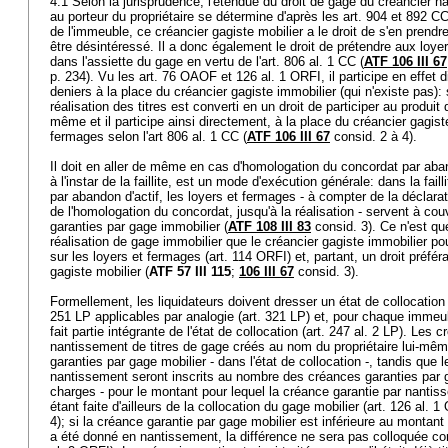
4.1 Selon la jurisprudence, l'étendue du droit de gage du créancier n
au porteur du propriétaire se détermine d'après les
art. 904 et 892 C
de l'immeuble, ce créancier gagiste mobilier a le droit de s'en prend
être désintéressé. Il a donc également le droit de prétendre aux loy
dans l'assiette du gage en vertu de l'
art. 806 al. 1 CC
(
ATF 106 III 67
p. 234). Vu les
art. 76 OAOF
et 126 al. 1 ORFI, il participe en effet 
deniers à la place du créancier gagiste immobilier (qui n'existe pas): 
réalisation des titres est converti en un droit de participer au produit
même et il participe ainsi directement, à la place du créancier gagist
fermages selon l'
art 806 al. 1 CC
(
ATF 106 III 67
consid. 2 à 4).
Il doit en aller de même en cas d'homologation du concordat par aband
à l'instar de la faillite, est un mode d'exécution générale: dans la fa
par abandon d'actif, les loyers et fermages - à compter de la déclarat
de l'homologation du concordat, jusqu'à la réalisation - servent à cou
garanties par gage immobilier (
ATF 108 III 83
consid. 3). Ce n'est qu
réalisation de gage immobilier que le créancier gagiste immobilier pou
sur les loyers et fermages (
art. 114 ORFI
) et, partant, un droit préfé
gagiste mobilier (
ATF 57 III 115
;
106 III 67
consid. 3).
Formellement, les liquidateurs doivent dresser un état de collocatio
251 LP applicables par analogie (
art. 321 LP
) et, pour chaque immeub
fait partie intégrante de l'état de collocation (
art. 247 al. 2 LP
). Les c
nantissement de titres de gage créés au nom du propriétaire lui-m
garanties par gage mobilier - dans l'état de collocation -, tandis que
nantissement seront inscrits au nombre des créances garanties par g
charges - pour le montant pour lequel la créance garantie par nantis
étant faite d'ailleurs de la collocation du gage mobilier (
art. 126 al. 1
4); si la créance garantie par gage mobilier est inférieure au montant
a été donné en nantissement, la différence ne sera pas colloquée c