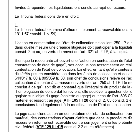
Invités à répondre, les liquidateurs ont conclu au rejet du recours.
Le Tribunal fédéral considère en droit:
1.
Le Tribunal fédéral examine d'office et librement la recevabilité des r
131 I 57
consid. 1 p. 59).
L'action en contestation de l'état de collocation selon l'
art. 250 LP
a p
dans quelle mesure une créance litigieuse doit participer à la liquidatio
consid. 2 b) ou, en vertu du renvoi de l'
art. 321 al. 2 LP
, à la liquida
Bien que la recourante ait ouvert une "action en contestation de l'éta
constatation de droit de gage", ses conclusions ressortissent en réal
contestation de l'état de collocation. En effet, en tant qu'elle conte
d'intérêts pris en considération dans les états de collocation et conclu
644'047 fr. 60 à 805'059 fr. 50, son chef de conclusions relève de l'ac
collocation à intenter à la masse en vertu de l'
art. 250 al. 1 LP
. De m
conclut à ce qu'il soit dit et constaté que l'intégralité du produit de 
l'homologation du concordat lui revient, elle soulève la question de l
gagiste sur l'objet du gage (assiette du gage) au sens de l'
art. 806 C
matériel et ressortit au juge (
ATF 105 III 28
consid. 2, 63 consid. 1 et
conclusions tend également à la modification de l'état de collocation 
Le juge saisi d'une action en contestation de l'état de collocation tran
matériel, des contestations n'ayant d'effets que dans la procédure d'
recours en réforme est recevable contre son jugement si les prétenti
civil fédéral (
ATF 129 III 415
consid. 2.2 et les références).