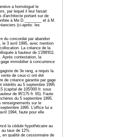
Genève a homologué le
 par lequel il leur faisait
s d'architecte portant sur de
confiée à Me D.________ et à M.
éanciers (ci-après: les
oire du concordat par abandon
 le 3 avril 1995, avec mention
 collocation. La créance de la
lloquée à hauteur de 1'288'811
%. Après contestation, la
gage immobilier à concurrence
agiste de 3e rang, a requis la
 vente de ceux-ci ont été
re de créance garantie par gage
 et intérêts au 5 septembre 1995
5 (capital de 105'000 fr. sous
auteur de 95'175 fr. 65). Faute
ux enchères du 5 septembre 1995.
s renseignements sur le
septembre 1995. L'office lui a
vril 1994, faute pour elle
oncé la cédule hypothécaire au
s au taux de 12%.
a, en qualité de cessionnaire de