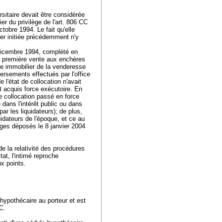
rsitaire devait être considérée
r du privilège de l'
art. 806 CC
tobre 1994. Le fait qu'elle
ier initiée précédemment n'y
r décembre 1994, complété en
la première vente aux enchères
ge immobilier de la venderesse
versements effectués par l'office
 l'état de collocation n'avait
 acquis force exécutoire. En
de collocation passé en force
e dans l'intérêt public ou dans
ar les liquidateurs); de plus,
uidateurs de l'époque, et ce au
rges déposés le 8 janvier 2004
de la relativité des procédures
tat, l'intimé reproche
x points.
 hypothécaire au porteur et est
CC
.