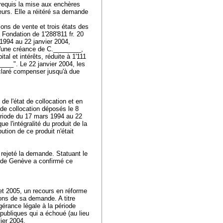
 requis la mise aux enchères
eurs. Elle a réitéré sa demande
ons de vente et trois états des
Fondation de 1'288'811 fr. 20
 1994 au 22 janvier 2004,
qu'une créance de C.________,
al et intérêts, réduite à 1'111
____". Le 22 janvier 2004, les
éclaré compenser jusqu'à due
de l'état de collocation et en
 de collocation déposés le 8
période du 17 mars 1994 au 22
e l'intégralité du produit de la
bution de ce produit n'était
 rejeté la demande. Statuant le
n de Genève a confirmé ce
llet 2005, un recours en réforme
ions de sa demande. A titre
 gérance légale à la période
publiques qui a échoué (au lieu
vier 2004.