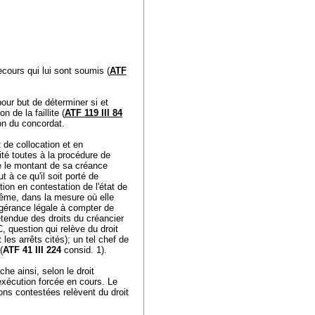
ecours qui lui sont soumis (
ATF
our but de déterminer si et
n de la faillite (
ATF 119 III 84
tion du concordat.
t de collocation et en
ité toutes à la procédure de
ste le montant de sa créance
t à ce qu'il soit porté de
tion en contestation de l'état de
ême, dans la mesure où elle
la gérance légale à compter de
'étendue des droits du créancier
C
, question qui relève du droit
 les arrêts cités); un tel chef de
(
ATF 41 III 224
consid. 1).
che ainsi, selon le droit
exécution forcée en cours. Le
ons contestées relèvent du droit