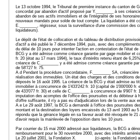
Le 13 octobre 1994, le Tribunal de première instance du canton de 
concordat par abandon d'actif proposé par Y.________ à ses créanciers,
abandon de ses actifs immobiliers et de l'intégralité de ses honoraire
nouveaux mandats pour solde de tout compte. La liquidation a été 
E.________, régisseur, sous la surveillance d'une commission des cr
liquidateurs).
Le dépôt de l'état de collocation et du tableau de distribution provis
d'actif a été publié le 7 décembre 1994, puis, avec des compléments,
du délai de 10 jours pour intenter l'action en contestation de l'état de
BCG y a été admise comme créance garantie par gage mobilier et co
fr. 20 (état au 17 mars 1994), le taux d'intérêts retenu étant de 6,25
créance de C.________ y a été admise comme créance garantie par 
de 58'727 fr. 75.
A.d Pendant la procédure concordataire, F.________ SA, créancière g
réalisation des immeubles. Un état des charges et des conditions de
déposés le 16 août 1995. La créance de la BCG y était admise au tit
immobilier à concurrence de 1'433'242 fr. 10 (capital de 1'000'000 fr.
de 433'077 fr. 30) et celle de C.________ à concurrence de 9'907 fr. 1
imputation des acomptes de l'office des poursuites et du débiteur à h
d'offre suffisante, il n'y a pas eu d'adjudication lors de la vente a
A.e Le 29 août 1997, la BCG a demandé à l'office des poursuites de
montant et la destination des loyers encaissés du 13 avril 1993 au 5 
répondu que la gérance légale en sa faveur avait été révoquée le 21 a
d'avoir requis la mainlevée de l'opposition dans les 10 jours.
Par courrier du 15 mai 2000 adressé aux liquidateurs, la BCG a dén
remboursement pour le 30 novembre 2000, avec des intérêts arriéré
Le 20 juillet 2001, la Fondation X.________ (ci-après: la Fondation) 