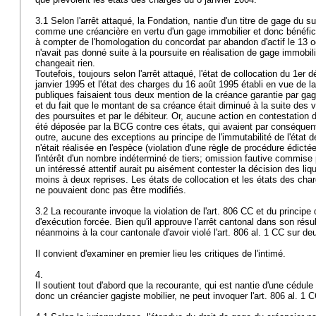
3.1 Selon l'arrêt attaqué, la Fondation, nantie d'un titre de gage du su
comme une créancière en vertu d'un gage immobilier et donc bénéficie
à compter de l'homologation du concordat par abandon d'actif le 13 oc
n'avait pas donné suite à la poursuite en réalisation de gage immobil
changeait rien.
Toutefois, toujours selon l'arrêt attaqué, l'état de collocation du 1e
janvier 1995 et l'état des charges du 16 août 1995 établi en vue de 
publiques faisaient tous deux mention de la créance garantie par ga
et du fait que le montant de sa créance était diminué à la suite des 
des poursuites et par le débiteur. Or, aucune action en contestation de
été déposée par la BCG contre ces états, qui avaient par conséquent
outre, aucune des exceptions au principe de l'immutabilité de l'état 
n'était réalisée en l'espèce (violation d'une règle de procédure édicté
l'intérêt d'un nombre indéterminé de tiers; omission fautive commise p
un intéressé attentif aurait pu aisément contester la décision des liq
moins à deux reprises. Les états de collocation et les états des cha
ne pouvaient donc pas être modifiés.
3.2 La recourante invoque la violation de l'
art. 806 CC
et du principe 
d'exécution forcée. Bien qu'il approuve l'arrêt cantonal dans son résul
néanmoins à la cour cantonale d'avoir violé l'
art. 806 al. 1 CC
sur deu
Il convient d'examiner en premier lieu les critiques de l'intimé.
4.
Il soutient tout d'abord que la recourante, qui est nantie d'une cédule
donc un créancier gagiste mobilier, ne peut invoquer l'
art. 806 al. 1 