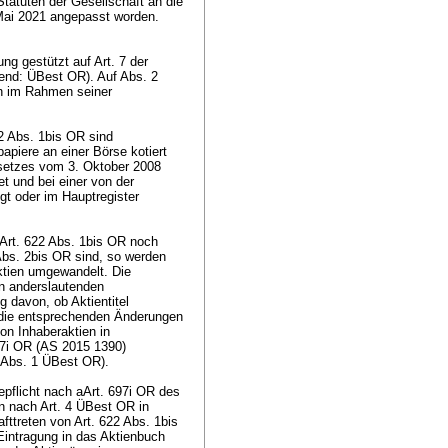
atuten der Gesellschaft an die
 Mai 2021 angepasst worden.
g gestützt auf Art. 7 der
end: ÜBest OR). Auf Abs. 2
h im Rahmen seiner
22 Abs. 1bis OR
sind
apiere an einer Börse kotiert
esetzes vom 3. Oktober 2008
t und bei einer von der
gt oder im Hauptregister
Art. 622 Abs. 1bis OR
noch
Abs. 2bis OR
sind, so werden
tien umgewandelt. Die
en anderslautenden
 davon, ob Aktientitel
 die entsprechenden Änderungen
n Inhaberaktien in
697i OR (AS 2015 1390)
 6 Abs. 1 ÜBest OR).
epflicht nach aArt. 697i OR des
n nach Art. 4 ÜBest OR in
afttreten von
Art. 622 Abs. 1bis
Eintragung in das Aktienbuch