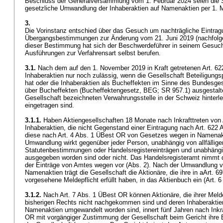
Beschluss der Generalversammlung vom 1. Februar 2024 seien die St
gesetzliche Umwandlung der Inhaberaktien auf Namenaktien per 1.
3.
Die Vorinstanz entschied über das Gesuch um nachträgliche Eintragun
Übergangsbestimmungen zur Änderung vom 21. Juni 2019 (nachfolg
dieser Bestimmung hat sich der Beschwerdeführer in seinem Gesuc
Ausführungen zur Verfahrensart selbst berufen.
3.1.
Nach dem auf den 1. November 2019 in Kraft getretenen
Art. 6
Inhaberaktien nur noch zulässig, wenn die Gesellschaft Beteiligungsp
hat oder die Inhaberaktien als Bucheffekten im Sinne des Bundesg
über Bucheffekten (Bucheffektengesetz, BEG; SR 957.1) ausgestalte
Gesellschaft bezeichneten Verwahrungsstelle in der Schweiz hinterle
eingetragen sind.
3.1.1.
Haben Aktiengesellschaften 18 Monate nach Inkrafttreten von
Inhaberaktien, die nicht Gegenstand einer Eintragung nach
Art. 622 
diese nach Art. 4 Abs. 1 ÜBest OR von Gesetzes wegen in Namenak
Umwandlung wirkt gegenüber jeder Person, unabhängig von allfällig
Statutenbestimmungen oder Handelsregistereinträgen und unabhängig
ausgegeben worden sind oder nicht. Das Handelsregisteramt nimmt
der Einträge von Amtes wegen vor (Abs. 2). Nach der Umwandlung vo
Namenaktien trägt die Gesellschaft die Aktionäre, die ihre in aArt. 
vorgesehene Meldepflicht erfüllt haben, in das Aktienbuch ein (Art.
3.1.2.
Nach Art. 7 Abs. 1 ÜBest OR können Aktionäre, die ihrer Meld
bisherigen Rechts nicht nachgekommen sind und deren Inhaberaktie
Namenaktien umgewandelt worden sind, innert fünf Jahren nach Inkr
OR
mit vorgängiger Zustimmung der Gesellschaft beim Gericht ihre 