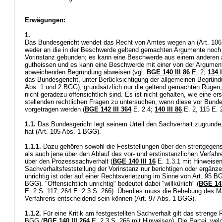
Erwägungen:
1.
Das Bundesgericht wendet das Recht von Amtes wegen an (
Art. 10
weder an die in der Beschwerde geltend gemachten Argumente noch
Vorinstanz gebunden; es kann eine Beschwerde aus einem anderen
gutheissen und es kann eine Beschwerde mit einer von der Argument
abweichenden Begründung abweisen (vgl.
BGE 140 III 86
E. 2;
134 I
das Bundesgericht, unter Berücksichtigung der allgemeinen Begründ
Abs. 1 und 2 BGG
), grundsätzlich nur die geltend gemachten Rügen,
nicht geradezu offensichtlich sind. Es ist nicht gehalten, wie eine er
stellenden rechtlichen Fragen zu untersuchen, wenn diese vor Bunde
vorgetragen werden (
BGE 142 III 364
E. 2.4;
140 III 86
E. 2, 115 E. 
1.1.
Das Bundesgericht legt seinem Urteil den Sachverhalt zugrunde, 
hat (
Art. 105 Abs. 1 BGG
).
1.1.1.
Dazu gehören sowohl die Feststellungen über den streitgegen
als auch jene über den Ablauf des vor- und erstinstanzlichen Verfahr
über den Prozesssachverhalt (
BGE 140 III 16
E. 1.3.1 mit Hinweisen
Sachverhaltsfeststellung der Vorinstanz nur berichtigen oder ergänze
unrichtig ist oder auf einer Rechtsverletzung im Sinne von
Art. 95 B
BGG
). "Offensichtlich unrichtig" bedeutet dabei "willkürlich" (
BGE 14
E. 2 S. 117, 264 E. 2.3 S. 266). Überdies muss die Behebung des 
Verfahrens entscheidend sein können (
Art. 97 Abs. 1 BGG
).
1.1.2.
Für eine Kritik am festgestellten Sachverhalt gilt das strenge
BGG
(
BGE 140 III 264
E. 2.3 S. 266 mit Hinweisen). Die Partei, wel