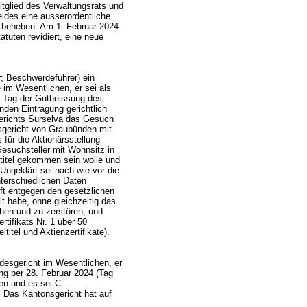
glied des Verwaltungsrats und
eides eine ausserordentliche
 beheben. Am 1. Februar 2024
tuten revidiert, eine neue
; Beschwerdeführer) ein
 im Wesentlichen, er sei als
m Tag der Gutheissung des
den Eintragung gerichtlich
gerichts Surselva das Gesuch
nsgericht von Graubünden mit
 für die Aktionärsstellung
Gesuchsteller mit Wohnsitz in
ntitel gekommen sein wolle und
Ungeklärt sei nach wie vor die
nterschiedlichen Daten
ft entgegen den gesetzlichen
llt habe, ohne gleichzeitig das
iehen und zu zerstören, und
rtifikats Nr. 1 über 50
ltitel und Aktienzertifikate).
desgericht im Wesentlichen, er
ung per 28. Februar 2024 (Tag
gen und es sei C.________
. Das Kantonsgericht hat auf