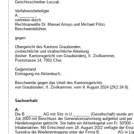
Gerichtsschreiber Luczak.
Verfahrensbeteiligte
A.________,
vertreten durch
Rechtsanwälte Dr. Manuel Arroyo und Michael Pötzi,
Beschwerdeführer,
gegen
Obergericht des Kantons Graubünden,
zivilrechtliche und strafrechtliche Abteilung
(bisher: Kantonsgericht von Graubünden), II. Zivilkammer,
Poststrasse 14, 7001 Chur.
Gegenstand
Eintragung ins Aktienbuch,
Beschwerde gegen das Urteil des Kantonsgerichts
von Graubünden, II. Zivilkammer, vom 9. August 2024 (ZK2 24 8).
Sachverhalt:
A.
Die B.________ AG mit Sitz in U.________ (Gesellschaft) wurde am 
Juli 2003 mit Beschluss der Generalversammlung aufgelöst und per 
Handelsregister gelöscht. Sie hatte ein Aktienkapital von Fr. 50'000.
Inhaberaktien. Mit Entscheid vom 18. August 2022 verfügte der Einze
Surselva die Wiedereintragung unter der Firma B.________ AG in Liq