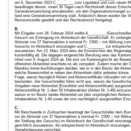
am 6. Dezember 2023 C.________ zum Liquidator und zum neuen Mit
beauftragte diesen, innert 30 Tagen nach Rechtskraft dieses Entsch
Generalversammlung einzuberufen, um den Organisationsmangel zu
fand eine Generalversammlung statt. Anlässlich dieser wurden die Sta
Revisionsstelle gewählt und das Rechtsdomizil festgelegt.
B.
Mit Eingabe vom 28. Februar 2024 stellte A.________ (Gesuchsteller
Gesuch um Eintragung ins Aktienbuch der Gesellschaft. Er verlangte
Aktionär von 37 Namenaktien à nominal Fr. 1'000.-- mit Wirkung zu
Gesuchs im Aktienbuch einzutragen und C.________ zur entsprechen
anzuweisen. Am 13. März 2024 wies der Einzelrichter des Regional
kostenfällig ab. Die dagegen eingereichte Berufung wies das Kanto
Urteil vom 9. August 2024 ab. Die erst vor Kantonsgericht als Beweis
offerierten Aktientitel erachtete es als verspätet. Zudem mache der 
Marokko keine Ausführungen darüber, wie er in den Besitz der Aktie
welche Beweismittel er neben den Aktientiteln dafür anbieten könne. 
Frage, warum bezüglich Aktien und Aktienzertifikate Urkunden mit u
bestünden. Der Gesuchsteller führe nicht aus, warum die Gesellscha
Vorgaben neue Aktientitel (Einzeltitel und Aktienzertifikate) ausgeste
Aktienzertifikat Nr. 1 über 50 Inhaberaktien (Aktien Nr. 1-49) einzuz
warum er im Besitz beider Aktientitel sei (des ursprünglichen Aktienze
Inhaberaktien Nr. 1-49 sowie der erst nachträglich ausgestellten Einze
C.
Mit Beschwerde in Zivilsachen beantragt der Gesuchsteller dem Bun
sei als Aktionär von 37 Namenaktien à nominal Fr. 1'000.-- mit Wirk
der Stellung des Gesuchs) im Aktienbuch der Gesellschaft einzutra
gerichtlich anzuweisen, ihn entsprechend im Aktienbuch einzutragen
Vernehmlassung verzichtet.