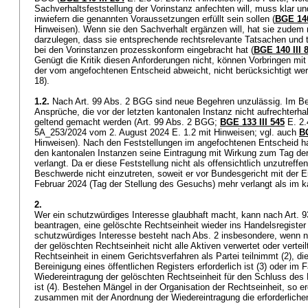
Sachverhaltsfeststellung der Vorinstanz anfechten will, muss klar un
inwiefern die genannten Voraussetzungen erfüllt sein sollen (
BGE 140
Hinweisen). Wenn sie den Sachverhalt ergänzen will, hat sie zudem
darzulegen, dass sie entsprechende rechtsrelevante Tatsachen und t
bei den Vorinstanzen prozesskonform eingebracht hat (
BGE 140 III 
Genügt die Kritik diesen Anforderungen nicht, können Vorbringen mit
der vom angefochtenen Entscheid abweicht, nicht berücksichtigt wer
18).
1.2.
Nach
Art. 99 Abs. 2 BGG
sind neue Begehren unzulässig. Im B
Ansprüche, die vor der letzten kantonalen Instanz nicht aufrechterha
geltend gemacht werden (
Art. 99 Abs. 2 BGG
;
BGE 133 III 545
E. 2.
5A_253/2024 vom 2. August 2024 E. 1.2 mit Hinweisen; vgl. auch
BG
Hinweisen). Nach den Feststellungen im angefochtenen Entscheid h
den kantonalen Instanzen seine Eintragung mit Wirkung zum Tag d
verlangt. Da er diese Feststellung nicht als offensichtlich unzutreffe
Beschwerde nicht einzutreten, soweit er vor Bundesgericht mit der E
Februar 2024 (Tag der Stellung des Gesuchs) mehr verlangt als im 
2.
Wer ein schutzwürdiges Interesse glaubhaft macht, kann nach
Art. 
beantragen, eine gelöschte Rechtseinheit wieder ins Handelsregister
schutzwürdiges Interesse besteht nach Abs. 2 insbesondere, wenn n
der gelöschten Rechtseinheit nicht alle Aktiven verwertet oder verteil
Rechtseinheit in einem Gerichtsverfahren als Partei teilnimmt (2), di
Bereinigung eines öffentlichen Registers erforderlich ist (3) oder im 
Wiedereintragung der gelöschten Rechtseinheit für den Schluss des 
ist (4). Bestehen Mängel in der Organisation der Rechtseinheit, so er
zusammen mit der Anordnung der Wiedereintragung die erforderlic