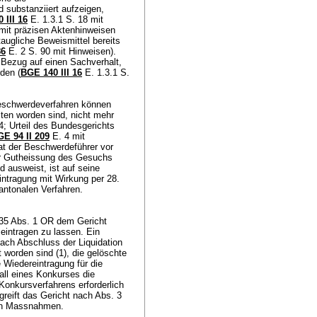
d substanziiert aufzeigen,
 III 16
E. 1.3.1 S. 18 mit
 mit präzisen Aktenhinweisen
augliche Beweismittel bereits
86
E. 2 S. 90 mit Hinweisen).
 Bezug auf einen Sachverhalt,
den (
BGE 140 III 16
E. 1.3.1 S.
eschwerdeverfahren können
lten worden sind, nicht mehr
4; Urteil des Bundesgerichts
E 94 II 209
E. 4 mit
at der Beschwerdeführer vor
er Gutheissung des Gesuchs
nd ausweist, ist auf seine
intragung mit Wirkung per 28.
kantonalen Verfahren.
935 Abs. 1 OR
dem Gericht
 eintragen zu lassen. Ein
ach Abschluss der Liquidation
t worden sind (1), die gelöschte
e Wiedereintragung für die
Fall eines Konkurses die
Konkursverfahrens erforderlich
greift das Gericht nach Abs. 3
hen Massnahmen.