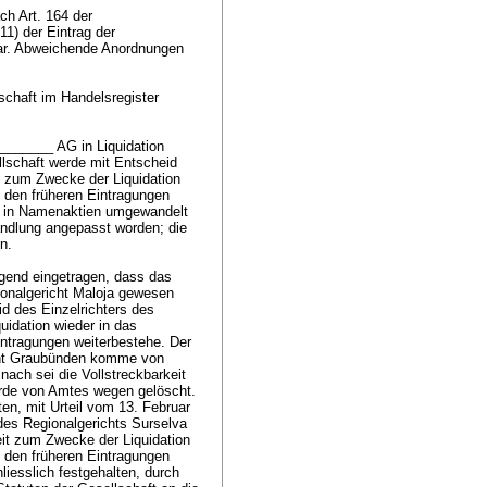
ch Art. 164 der
1) der Eintrag der
 war. Abweichende Anordnungen
schaft im Handelsregister
_______ AG in Liquidation
llschaft werde mit Entscheid
2 zum Zwecke der Liquidation
 den früheren Eintragungen
n in Namenaktien umgewandelt
andlung angepasst worden; die
gen.
igend eingetragen, dass das
ionalgericht Maloja gewesen
d des Einzelrichters des
idation wieder in das
intragungen weiterbestehe. Der
cht Graubünden komme von
nach sei die Vollstreckbarkeit
rde von Amtes wegen gelöscht.
en, mit Urteil vom 13. Februar
des Regionalgerichts Surselva
eit zum Zwecke der Liquidation
 den früheren Eintragungen
iesslich festgehalten, durch