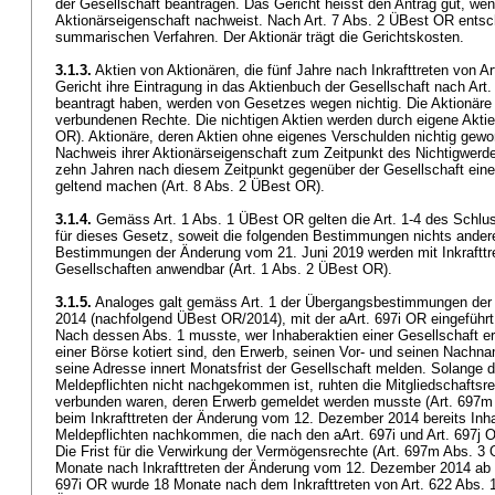
der Gesellschaft beantragen. Das Gericht heisst den Antrag gut, wen
Aktionärseigenschaft nachweist. Nach Art. 7 Abs. 2 ÜBest OR entsc
summarischen Verfahren. Der Aktionär trägt die Gerichtskosten.
3.1.3.
Aktien von Aktionären, die fünf Jahre nach Inkrafttreten von
Ar
Gericht ihre Eintragung in das Aktienbuch der Gesellschaft nach Art
beantragt haben, werden von Gesetzes wegen nichtig. Die Aktionäre v
verbundenen Rechte. Die nichtigen Aktien werden durch eigene Aktien
OR). Aktionäre, deren Aktien ohne eigenes Verschulden nichtig gewo
Nachweis ihrer Aktionärseigenschaft zum Zeitpunkt des Nichtigwerde
zehn Jahren nach diesem Zeitpunkt gegenüber der Gesellschaft ein
geltend machen (Art. 8 Abs. 2 ÜBest OR).
3.1.4.
Gemäss Art. 1 Abs. 1 ÜBest OR gelten die Art. 1-4 des Schlus
für dieses Gesetz, soweit die folgenden Bestimmungen nichts ander
Bestimmungen der Änderung vom 21. Juni 2019 werden mit Inkrafttr
Gesellschaften anwendbar (Art. 1 Abs. 2 ÜBest OR).
3.1.5.
Analoges galt gemäss Art. 1 der Übergangsbestimmungen de
2014 (nachfolgend ÜBest OR/2014), mit der aArt. 697i OR eingeführ
Nach dessen Abs. 1 musste, wer Inhaberaktien einer Gesellschaft erw
einer Börse kotiert sind, den Erwerb, seinen Vor- und seinen Nachn
seine Adresse innert Monatsfrist der Gesellschaft melden. Solange d
Meldepflichten nicht nachgekommen ist, ruhten die Mitgliedschaftsre
verbunden waren, deren Erwerb gemeldet werden musste (
Art. 697m
beim Inkrafttreten der Änderung vom 12. Dezember 2014 bereits Inh
Meldepflichten nachkommen, die nach den aArt. 697i und
Art. 697j 
Die Frist für die Verwirkung der Vermögensrechte (
Art. 697m Abs. 3
Monate nach Inkrafttreten der Änderung vom 12. Dezember 2014 ab (
697i OR wurde 18 Monate nach dem Inkrafttreten von
Art. 622 Abs. 