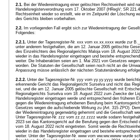
2.1.
Bei der Wiedereintragung einer gelöschten Rechtseinheit wird na
Handelsregisterverordnung vom 17. Oktober 2007 (HRegV; SR 221.41
Rechtseinheit wieder so erstellt, wie er im Zeitpunkt der Löschung
des Gerichts bleiben vorbehalten.
2.2.
Im vorliegenden Fall ergibt sich zur Wiedereintragung der Gesell
Folgendes:
2.2.1.
Unter der Tagesregister-Nr. xxx vom xx.xx.xxxx wurde zur B._
unter anderem festgehalten, die am 12. Januar 2005 gelöschte Gese
des Einzelrichters des Regionalgerichts Maloja vom 18. August 202
wieder in das Handelsregister eingetragen und bestehe entsprechend
weiter. Die Inhaberaktien seien am 1. Mai 2021 von Gesetzes wege
worden. Die Statuten der Gesellschaft seien noch nicht an die Umw
Anpassung müsse anlässlich der nächsten Statutenänderung erfol
2.2.2.
Unter der Tagesregister-Nr. yyy vom yy.yy.yyyy wurde bericht
erkennende Gericht das Regionalgericht Surselva und nicht das Reg
sei, und die am 12. Januar 2005 gelöschte Gesellschaft mit Entschei
Regionalgerichts Surselva vom 18. August 2022 zum Zwecke der Liqu
Handelsregister eingetragen werde und entsprechend den früheren E
gegen die Wiedereintragung erhobenen Berufung beim Kantonsgeri
Gesetzes wegen die aufschiebende Wirkung zu (
Art. 315 ZPO
). Dem
der Wiedereintragung gegenwärtig gehemmt und die Gesellschaft we
Unter Tagesregister-Nr. zzz vom zz.zz.zzzz wurde sodann festgehalt
2023 sei das Kantonsgericht auf die Berufung gegen den Entscheid 
vom 18. August 2022 nicht eingetreten. Somit werde die Rechtseinh
wieder in das Handelsregister eingetragen und bestehe entsprechend
weiter. Unter der Tagesregister-Nr. www vom ww.ww.wwww wurde schl