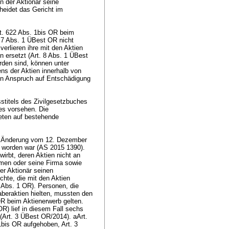
n der Aktionär seine
heidet das Gericht im
t. 622 Abs. 1bis OR
beim
. 7 Abs. 1 ÜBest OR nicht
erlieren ihre mit den Aktien
 ersetzt (Art. 8 Abs. 1 ÜBest
rden sind, können unter
ns der Aktien innerhalb von
en Anspruch auf Entschädigung
stitels des Zivilgesetzbuches
es vorsehen. Die
eten auf bestehende
r Änderung vom 12. Dezember
t worden war (AS 2015 1390).
irbt, deren Aktien nicht an
amen oder seine Firma sowie
er Aktionär seinen
chte, die mit den Aktien
 Abs. 1 OR
). Personen, die
aberaktien hielten, mussten den
OR
beim Aktienerwerb gelten.
 OR
) lief in diesem Fall sechs
Art. 3 ÜBest OR/2014). aArt.
1bis OR
aufgehoben, Art. 3