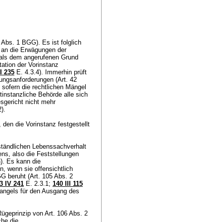
6 Abs. 1 BGG
). Es ist folglich
 an die Erwägungen der
 als dem angerufenen Grund
ation der Vorinstanz
I 235
E. 4.3.4). Immerhin prüft
ungsanforderungen (
Art. 42
 sofern die rechtlichen Mängel
stinstanzliche Behörde alle sich
sgericht nicht mehr
2).
den die Vorinstanz festgestellt
ständlichen Lebenssachverhalt
ens, also die Feststellungen
). Es kann die
n, wenn sie offensichtlich
GG
beruht (
Art. 105 Abs. 2
3 IV 241
E. 2.3.1;
140 III 115
Mangels für den Ausgang des
 Rügeprinzip von
Art. 106 Abs. 2
che die