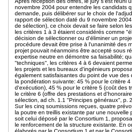
Après réception des offres, le jury s'est réuni 
novembre 2004 pour entendre les candidats qui
demande, puis délibérer sur le choix de l'adjud
rapport de sélection daté du 9 novembre 2004 (
de sélection), ce choix devait se faire selon le
les critères 1 à 3 étaient considérés comme "él
décision de sélectionner ou d'éliminer un projet
procédure devait être prise à l'unanimité des 
projet pouvait néanmoins être accepté sous r
expertise neutre en démontre sa faisabilité; qua
"techniques", les critères 4 à 6 devaient perm
les projets et les bureaux d'ingénieurs propos
également satisfaisantes du point de vue des c
la pondération suivante: 45 % pour le critère 
d'exécution), 45 % pour le critère 5 (coût des 
le critère 6 (offre des prestations et d'honorair
sélection, ad ch. 1.1 "Principes généraux", p. 
Sur les cinq soumissions reçues, quatre prév
la poutre en treillis existante par une nouvelle 
soit celui déposé par le Consortium 1, proposai
le renforcement de la structure existante. En ou
élaborés par le Consortium 1 et par le Consor