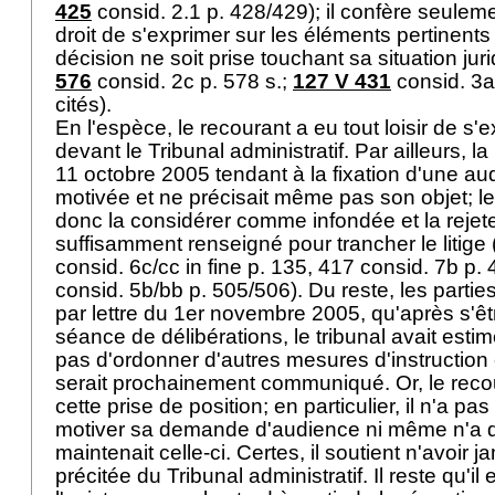
425
consid. 2.1 p. 428/429); il confère seulemen
droit de s'exprimer sur les éléments pertinent
décision ne soit prise touchant sa situation juri
576
consid. 2c p. 578 s.;
127 V 431
consid. 3a 
cités).
En l'espèce, le recourant a eu tout loisir de s'e
devant le Tribunal administratif. Par ailleurs, l
11 octobre 2005 tendant à la fixation d'une au
motivée et ne précisait même pas son objet; le
donc la considérer comme infondée et la rejete
suffisamment renseigné pour trancher le litige 
consid. 6c/cc in fine p. 135, 417 consid. 7b p.
consid. 5b/bb p. 505/506). Du reste, les partie
par lettre du 1er novembre 2005, qu'après s'êt
séance de délibérations, le tribunal avait estimé 
pas d'ordonner d'autres mesures d'instruction e
serait prochainement communiqué. Or, le recou
cette prise de position; en particulier, il n'a pa
motiver sa demande d'audience ni même n'a dé
maintenait celle-ci. Certes, il soutient n'avoir ja
précitée du Tribunal administratif. Il reste qu'i