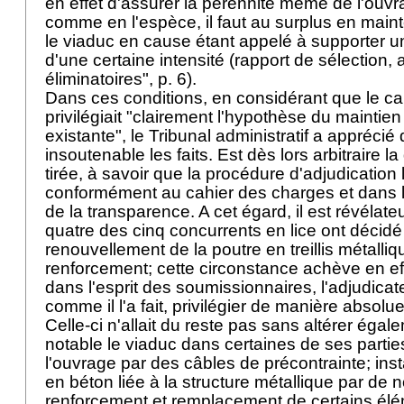
en effet d'assurer la pérennité même de l'ouvr
comme en l'espèce, il faut au surplus en mainte
le viaduc en cause étant appelé à supporter un 
d'une certaine intensité (rapport de sélection, 
éliminatoires", p. 6).
Dans ces conditions, en considérant que le c
privilégiait "clairement l'hypothèse du maintien
existante", le Tribunal administratif a appréci
insoutenable les faits. Est dès lors arbitraire la
tirée, à savoir que la procédure d'adjudication li
conformément au cahier des charges et dans l
de la transparence. A cet égard, il est révélat
quatre des cinq concurrents en lice ont décidé
renouvellement de la poutre en treillis métalli
renforcement; cette circonstance achève en ef
dans l'esprit des soumissionnaires, l'adjudicat
comme il l'a fait, privilégier de manière absolu
Celle-ci n'allait du reste pas sans altérer éga
notable le viaduc dans certaines de ses parti
l'ouvrage par des câbles de précontrainte; ins
en béton liée à la structure métallique par de
renforcement et remplacement de certains élé