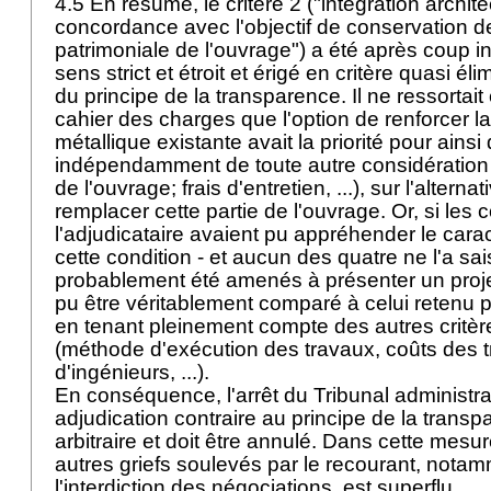
4.5 En résumé, le critère 2 ("intégration archite
concordance avec l'objectif de conservation de
patrimoniale de l'ouvrage") a été après coup i
sens strict et étroit et érigé en critère quasi éli
du principe de la transparence. Il ne ressortait
cahier des charges que l'option de renforcer la 
métallique existante avait la priorité pour ainsi
indépendamment de toute autre considération (
de l'ouvrage; frais d'entretien, ...), sur l'alterna
remplacer cette partie de l'ouvrage. Or, si les
l'adjudicataire avaient pu appréhender le carac
cette condition - et aucun des quatre ne l'a saisi
probablement été amenés à présenter un projet 
pu être véritablement comparé à celui retenu par
en tenant pleinement compte des autres critèr
(méthode d'exécution des travaux, coûts des t
d'ingénieurs, ...).
En conséquence, l'arrêt du Tribunal administrat
adjudication contraire au principe de la transp
arbitraire et doit être annulé. Dans cette mesu
autres griefs soulevés par le recourant, notamm
l'interdiction des négociations, est superflu.