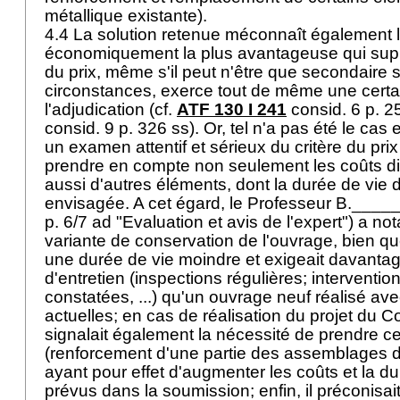
métallique existante).
4.4 La solution retenue méconnaît également la
économiquement la plus avantageuse qui supp
du prix, même s'il peut n'être que secondaire 
circonstances, exerce tout de même une certai
l'adjudication (cf.
ATF 130 I 241
consid. 6 p. 2
consid. 9 p. 326 ss). Or, tel n'a pas été le cas 
un examen attentif et sérieux du critère du pri
prendre en compte non seulement les coûts dir
aussi d'autres éléments, dont la durée de vie d
envisagée. A cet égard, le Professeur B._____
p. 6/7 ad "Evaluation et avis de l'expert") a n
variante de conservation de l'ouvrage, bien que
une durée de vie moindre et exigeait davantag
d'entretien (inspections régulières; interventio
constatées, ...) qu'un ouvrage neuf réalisé a
actuelles; en cas de réalisation du projet du Co
signalait également la nécessité de prendre c
(renforcement d'une partie des assemblages de 
ayant pour effet d'augmenter les coûts et la d
prévus dans la soumission; enfin, il préconisa