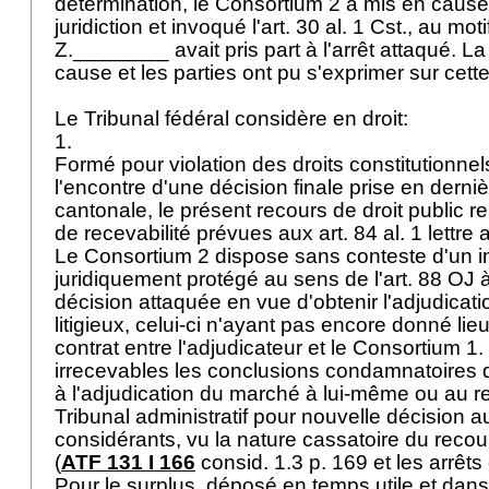
détermination, le Consortium 2 a mis en cause l
juridiction et invoqué l'
art. 30 al. 1 Cst.
, au mot
Z.________ avait pris part à l'arrêt attaqué. La
cause et les parties ont pu s'exprimer sur cett
Le Tribunal fédéral considère en droit:
1.
Formé pour violation des droits constitutionne
l'encontre d'une décision finale prise en derni
cantonale, le présent recours de droit public re
de recevabilité prévues aux
art. 84 al. 1 lettre
Le Consortium 2 dispose sans conteste d'un int
juridiquement protégé au sens de l'
art. 88 OJ
à
décision attaquée en vue d'obtenir l'adjudicat
litigieux, celui-ci n'ayant pas encore donné lie
contrat entre l'adjudicateur et le Consortium 1
irrecevables les conclusions condamnatoires 
à l'adjudication du marché à lui-même ou au r
Tribunal administratif pour nouvelle décision 
considérants, vu la nature cassatoire du recours
(
ATF 131 I 166
consid. 1.3 p. 169 et les arrêts 
Pour le surplus, déposé en temps utile et dans