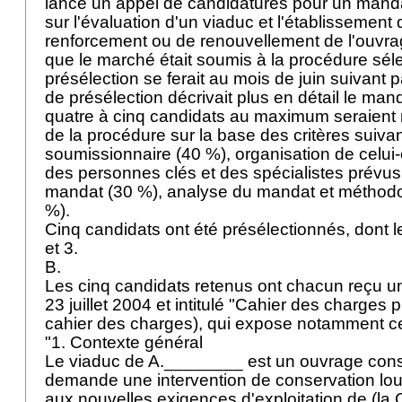
lancé un appel de candidatures pour un manda
sur l'évaluation d'un viaduc et l'établissement 
renforcement ou de renouvellement de l'ouvrag
que le marché était soumis à la procédure séle
présélection se ferait au mois de juin suivant p
de présélection décrivait plus en détail le mand
quatre à cinq candidats au maximum seraient r
de la procédure sur la base des critères suivan
soumissionnaire (40 %), organisation de celui-c
des personnes clés et des spécialistes prévus
mandat (30 %), analyse du mandat et méthodo
%).
Cinq candidats ont été présélectionnés, dont 
et 3.
B.
Les cinq candidats retenus ont chacun reçu u
23 juillet 2004 et intitulé "Cahier des charges p
cahier des charges), qui expose notamment ce q
"1. Contexte général
Le viaduc de A.________ est un ouvrage const
demande une intervention de conservation lour
aux nouvelles exigences d'exploitation de (l