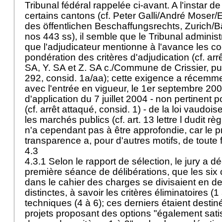
Tribunal fédéral rappelée ci-avant. A l'instar de
certains cantons (cf. Peter Galli/André Moser/
des öffentlichen Beschaffungsrechts, Zurich/
nos 443 ss), il semble que le Tribunal administra
que l'adjudicateur mentionne à l'avance les co
pondération des critères d'adjudication (cf. arr
SA, Y. SA et Z. SA c./Commune de Crissier, pu
292, consid. 1a/aa); cette exigence a récemme
avec l'entrée en vigueur, le 1er septembre 20
d'application du 7 juillet 2004 - non pertinent 
(cf. arrêt attaqué, consid. 1) - de la loi vaudoi
les marchés publics (cf. art. 13 lettre l dudit r
n'a cependant pas à être approfondie, car le p
transparence a, pour d'autres motifs, de toute 
4.3
4.3.1 Selon le rapport de sélection, le jury a dé
première séance de délibérations, que les six
dans le cahier des charges se divisaient en d
distinctes, à savoir les critères éliminatoires (1 
techniques (4 à 6); ces derniers étaient destin
projets proposant des options "également sati