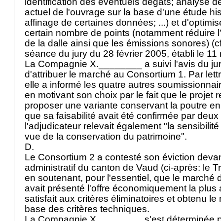
identification des éventuels dégâts; analyse de 
actuel de l'ouvrage sur la base d'une étude hi
affinage de certaines données; ...) et d'optimise
certain nombre de points (notamment réduire l'
de la dalle ainsi que les émissions sonores) (
séance du jury du 28 février 2005, établi le 11
La Compagnie X.________ a suivi l'avis du jur
d'attribuer le marché au Consortium 1. Par let
elle a informé les quatre autres soumissionnair
en motivant son choix par le fait que le projet r
proposer une variante conservant la poutre en tr
que sa faisabilité avait été confirmée par deux
l'adjudicateur relevait également "la sensibilité
vue de la conservation du patrimoine".
D.
Le Consortium 2 a contesté son éviction devan
administratif du canton de Vaud (ci-après: le Tr
en soutenant, pour l'essentiel, que le marché dev
avait présenté l'offre économiquement la plus
satisfait aux critères éliminatoires et obtenu le 
base des critères techniques.
La Compagnie X.________ s'est déterminée pa