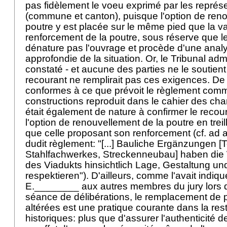
pas fidèlement le voeu exprimé par les représe
(commune et canton), puisque l'option de ren
poutre y est placée sur le même pied que la v
renforcement de la poutre, sous réserve que le
dénature pas l'ouvrage et procède d'une anal
approfondie de la situation. Or, le Tribunal admi
constaté - et aucune des parties ne le soutient 
recourant ne remplirait pas ces exigences. De p
conformes à ce que prévoit le règlement com
constructions reproduit dans le cahier des char
était également de nature à confirmer le recou
l'option de renouvellement de la poutre en treill
que celle proposant son renforcement (cf. ad art
dudit règlement: "[...] Bauliche Ergänzungen 
Stahlfachwerkes, Streckenneubau] haben di
des Viadukts hinsichtlich Lage, Gestaltung und
respektieren"). D'ailleurs, comme l'avait indiqu
E.________ aux autres membres du jury lors d
séance de délibérations, le remplacement de 
altérées est une pratique courante dans la res
historiques: plus que d'assurer l'authenticité de