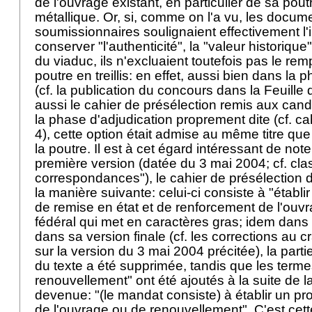
de l'ouvrage existant, en particulier de sa poutre
métallique. Or, si, comme on l'a vu, les docum
soumissionnaires soulignaient effectivement l
conserver "l'authenticité", la "valeur historique
du viaduc, ils n'excluaient toutefois pas le re
poutre en treillis: en effet, aussi bien dans la
(cf. la publication du concours dans la Feuille de
aussi le cahier de présélection remis aux cand
la phase d'adjudication proprement dite (cf. ca
4), cette option était admise au même titre qu
la poutre. Il est à cet égard intéressant de no
première version (datée du 3 mai 2004; cf. cla
correspondances"), le cahier de présélection d
la manière suivante: celui-ci consiste à "établir 
de remise en état et de renforcement de l'ouvra
fédéral qui met en caractères gras; idem dans la
dans sa version finale (cf. les corrections au 
sur la version du 3 mai 2004 précitée), la part
du texte a été supprimée, tandis que les term
renouvellement" ont été ajoutés à la suite de l
devenue: "(le mandat consiste) à établir un pr
de l'ouvrage ou de renouvellement". C'est cett