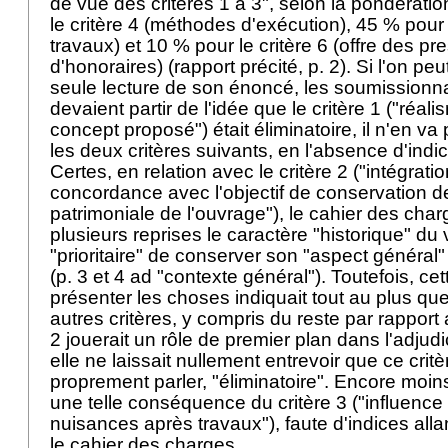
de vue des critères 1 à 3", selon la pondérati
le critère 4 (méthodes d'exécution), 45 % pour 
travaux) et 10 % pour le critère 6 (offre des pre
d'honoraires) (rapport précité, p. 2). Si l'on pe
seule lecture de son énoncé, les soumissionn
devaient partir de l'idée que le critère 1 ("réali
concept proposé") était éliminatoire, il n'en 
les deux critères suivants, en l'absence d'indi
Certes, en relation avec le critère 2 ("intégrati
concordance avec l'objectif de conservation de
patrimoniale de l'ouvrage"), le cahier des charg
plusieurs reprises le caractère "historique" du 
"prioritaire" de conserver son "aspect général" 
(p. 3 et 4 ad "contexte général"). Toutefois, ce
présenter les choses indiquait tout au plus que
autres critères, y compris du reste par rapport au
2 jouerait un rôle de premier plan dans l'adjud
elle ne laissait nullement entrevoir que ce critèr
proprement parler, "éliminatoire". Encore moin
une telle conséquence du critère 3 ("influence
nuisances après travaux"), faute d'indices all
le cahier des charges.