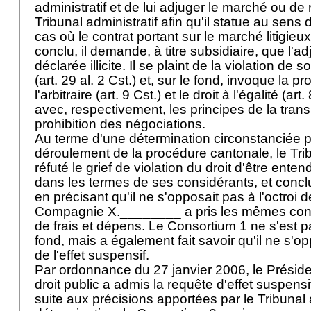
administratif et de lui adjuger le marché ou de
Tribunal administratif afin qu'il statue au sens
cas où le contrat portant sur le marché litigieux
conclu, il demande, à titre subsidiaire, que l'ad
déclarée illicite. Il se plaint de la violation de 
(
art. 29 al. 2 Cst.
) et, sur le fond, invoque la pr
l'arbitraire (
art. 9 Cst.
) et le droit à l'égalité (
art.
avec, respectivement, les principes de la tran
prohibition des négociations.
Au terme d'une détermination circonstanciée p
déroulement de la procédure cantonale, le Trib
réfuté le grief de violation du droit d'être enten
dans les termes de ses considérants, et conclu
en précisant qu'il ne s'opposait pas à l'octroi d
Compagnie X.________ a pris les mêmes conc
de frais et dépens. Le Consortium 1 ne s'est p
fond, mais a également fait savoir qu'il ne s'opp
de l'effet suspensif.
Par ordonnance du 27 janvier 2006, le Préside
droit public a admis la requête d'effet suspensi
suite aux précisions apportées par le Tribunal 