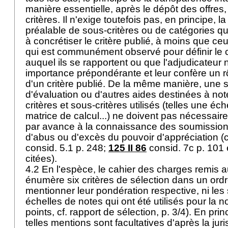
manière essentielle, après le dépôt des offres,
critères. Il n'exige toutefois pas, en principe,
préalable de sous-critères ou de catégories q
à concrétiser le critère publié, à moins que ce
qui est communément observé pour définir le cr
auquel ils se rapportent ou que l'adjudicateur
importance prépondérante et leur confère un rô
d'un critère publié. De la même manière, une si
d'évaluation ou d'autres aides destinées à note
critères et sous-critères utilisés (telles une éc
matrice de calcul...) ne doivent pas nécessair
par avance à la connaissance des soumission
d'abus ou d'excès du pouvoir d'appréciation (c
consid. 5.1 p. 248;
125 II 86
consid. 7c p. 101 
citées).
4.2 En l'espèce, le cahier des charges remis 
énumère six critères de sélection dans un ordr
mentionner leur pondération respective, ni les 
échelles de notes qui ont été utilisés pour la n
points, cf. rapport de sélection, p. 3/4). En pr
telles mentions sont facultatives d'après la ju