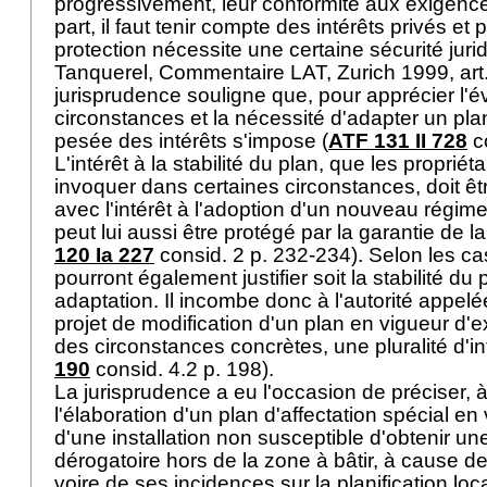
progressivement, leur conformité aux exigence
part, il faut tenir compte des intérêts privés et 
protection nécessite une certaine sécurité jurid
Tanquerel, Commentaire LAT, Zurich 1999, art.
jurisprudence souligne que, pour apprécier l'é
circonstances et la nécessité d'adapter un plan
pesée des intérêts s'impose (
ATF 131 II 728
co
L'intérêt à la stabilité du plan, que les proprié
invoquer dans certaines circonstances, doit ê
avec l'intérêt à l'adoption d'un nouveau régime 
peut lui aussi être protégé par la garantie de la
120 Ia 227
consid. 2 p. 232-234). Selon les cas
pourront également justifier soit la stabilité du 
adaptation. Il incombe donc à l'autorité appelé
projet de modification d'un plan en vigueur d'e
des circonstances concrètes, une pluralité d'in
190
consid. 4.2 p. 198).
La jurisprudence a eu l'occasion de préciser, 
l'élaboration d'un plan d'affectation spécial en 
d'une installation non susceptible d'obtenir un
dérogatoire hors de la zone à bâtir, à cause 
voire de ses incidences sur la planification loc