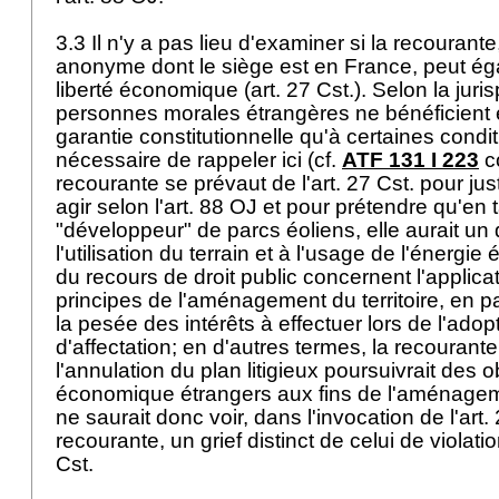
3.3 Il n'y a pas lieu d'examiner si la recourant
anonyme dont le siège est en France, peut ég
liberté économique (
art. 27 Cst.
). Selon la jur
personnes morales étrangères ne bénéficient e
garantie constitutionnelle qu'à certaines conditi
nécessaire de rappeler ici (cf.
ATF 131 I 223
co
recourante se prévaut de l'
art. 27 Cst.
pour just
agir selon l'
art. 88 OJ
et pour prétendre qu'en 
"développeur" de parcs éoliens, elle aurait un 
l'utilisation du terrain et à l'usage de l'énergie 
du recours de droit public concernent l'applica
principes de l'aménagement du territoire, en pa
la pesée des intérêts à effectuer lors de l'adop
d'affectation; en d'autres termes, la recourante
l'annulation du plan litigieux poursuivrait des o
économique étrangers aux fins de l'aménageme
ne saurait donc voir, dans l'invocation de l'
art.
recourante, un grief distinct de celui de violatio
Cst.