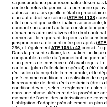
sa jurisprudence pour reconnaître désormais la
contre le refus du permis à la personne qui a
autorisation alors qu'elle n'était ni propriétaire d
d'un autre droit sur celui-ci (
ATF 94 I 138
consid
effet courant que cette situation se présente, le
donnant son accord au futur constructeur pour
démarches administratives et le droit cantona
dernier soit le requérant du permis de construi
jurisprudence a été confirmée peu après (
ATF 
266; cf. également
ATF 105 Ia 43
consid. 1c p
Dans la présente affaire, la situation juridique
comparable à celle du "promettant-acquéreur" 
d'un permis de construire qu'il avait requis. Le 
cantonal (plan d'affectation spécial) a été étab
réalisation du projet de la recourante, et le d
posé comme condition à la réalisation de ce pro
la recourante de droits réels restreints (droits 
condition devrait, selon le règlement du plan lit
dans une phase ultérieure de la procédure adm
moment de l'octroi des autorisations de constr
L'obligation d'adopter préalablement un plan d'