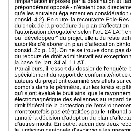
l'implantation imposée par la destination et l'a
prépondérant opposé - n'étaient pas directem
qu'elles entraient également en considération (à
consid. 4.2). En outre, la recourante Eole-Res 
du choix de la procédure du plan d'affectation 
l'autorisation dérogatoire selon l'
art. 24 LAT
; e
ou "développeur" du projet, elle a du reste ad
autorités d'élaborer un plan d'affectation canto
consid. 2b p. 12). On ne se trouve donc pas d
du recours de droit administratif est exception
la base de l'
art. 34 al. 1 LAT
.
Par ailleurs, il ressort du dossier de l'enquête 
spécialement du rapport de conformité/notice d
auteurs du projet ont examiné ses effets sur c
compris dans le périmètre, sur les forêts et pâ
qu'ils ont évalué le bruit ainsi que le rayonne
électromagnétique des éoliennes au regard de
droit fédéral de la protection de l'environneme
n'ont toutefois pas été traitées par le Tribunal a
annulé la décision d'adoption du plan d'affect
d'autres motifs. En outre, aucun des deux rec
la juridiction cantonale d'avoir violé les prescri