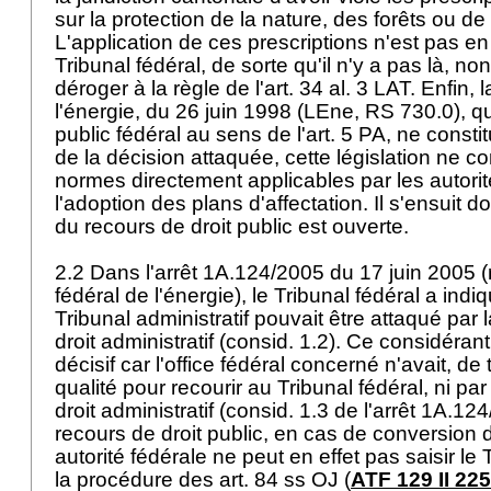
sur la protection de la nature, des forêts ou d
L'application de ces prescriptions n'est pas en
Tribunal fédéral, de sorte qu'il n'y a pas là, no
déroger à la règle de l'
art. 34 al. 3 LAT
. Enfin, 
l'énergie, du 26 juin 1998 (LEne, RS 730.0), qui 
public fédéral au sens de l'
art. 5 PA
, ne consti
de la décision attaquée, cette législation ne c
normes directement applicables par les autorit
l'adoption des plans d'affectation. Il s'ensuit 
du recours de droit public est ouverte.
2.2 Dans l'arrêt 1A.124/2005 du 17 juin 2005 (r
fédéral de l'énergie), le Tribunal fédéral a indi
Tribunal administratif pouvait être attaqué par 
droit administratif (consid. 1.2). Ce considérant
décisif car l'office fédéral concerné n'avait, d
qualité pour recourir au Tribunal fédéral, ni pa
droit administratif (consid. 1.3 de l'arrêt 1A.124
recours de droit public, en cas de conversion 
autorité fédérale ne peut en effet pas saisir le 
la procédure des
art. 84 ss OJ
(
ATF 129 II 225