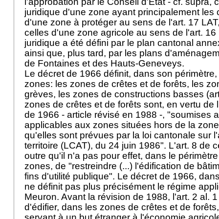
l'approbation par le Conseil d'Etat - cf. supra, 
juridique d'une zone ayant principalement les 
d'une zone à protéger au sens de l'
art. 17 LAT
celles d'une zone agricole au sens de l'
art. 16
juridique a été défini par le plan cantonal an
ainsi que, plus tard, par les plans d'aména
de Fontaines et des Hauts-Geneveys.
Le décret de 1966 définit, dans son périmètre,
zones: les zones de crêtes et de forêts, les z
grèves, les zones de constructions basses (art.
zones de crêtes et de forêts sont, en vertu de l'
de 1966 - article révisé en 1988 -, "soumises 
applicables aux zones situées hors de la zone 
qu'elles sont prévues par la loi cantonale su
territoire (LCAT), du 24 juin 1986". L'art. 8 de 
outre qu'il n'a pas pour effet, dans le périmètr
zones, de "restreindre (...) l'édification de bât
fins d'utilité publique". Le décret de 1966, dan
ne définit pas plus précisément le régime appli
Meuron. Avant la révision de 1988, l'art. 2 al. 1
d'édifier, dans les zones de crêtes et de forêt
servant à un but étranger à l'économie agricole