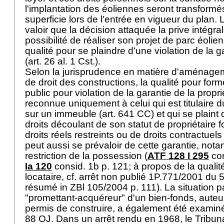
l'implantation des éoliennes seront transformé
superficie lors de l'entrée en vigueur du plan. 
valoir que la décision attaquée la prive intégr
possibilité de réaliser son projet de parc éolien,
qualité pour se plaindre d'une violation de la g
(
art. 26 al. 1 Cst.
).
Selon la jurisprudence en matière d'aménageme
de droit des constructions, la qualité pour form
public pour violation de la garantie de la propr
reconnue uniquement à celui qui est titulaire du
sur un immeuble (
art. 641 CC
) et qui se plaint
droits découlant de son statut de propriétaire fo
droits réels restreints ou de droits contractue
peut aussi se prévaloir de cette garantie, no
restriction de la possession (
ATF 128 I 295
con
Ia 120
consid. 1b p. 121; à propos de la qualit
locataire, cf. arrêt non publié 1P.771/2001 du 
résumé in ZBl 105/2004 p. 111). La situation pa
"promettant-acquéreur" d'un bien-fonds, aut
permis de construire, a également été examiné
88 OJ
. Dans un arrêt rendu en 1968, le Tribun