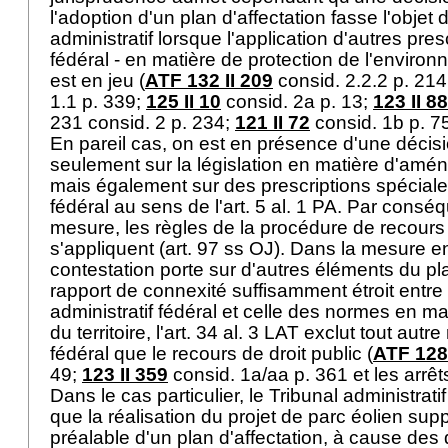
l'adoption d'un plan d'affectation fasse l'objet 
administratif lorsque l'application d'autres pres
fédéral - en matière de protection de l'enviro
est en jeu (
ATF 132 II 209
consid. 2.2.2 p. 21
1.1 p. 339;
125 II 10
consid. 2a p. 13;
123 II 88
231 consid. 2 p. 234;
121 II 72
consid. 1b p. 75 
En pareil cas, on est en présence d'une décis
seulement sur la législation en matière d'amén
mais également sur des prescriptions spéciales
fédéral au sens de l'
art. 5 al. 1 PA
. Par conséq
mesure, les règles de la procédure de recours d
s'appliquent (
art. 97 ss OJ
). Dans la mesure e
contestation porte sur d'autres éléments du plan
rapport de connexité suffisamment étroit entre l
administratif fédéral et celle des normes en 
du territoire, l'
art. 34 al. 3 LAT
exclut tout autre
fédéral que le recours de droit public (
ATF 128 
49;
123 II 359
consid. 1a/aa p. 361 et les arrêt
Dans le cas particulier, le Tribunal administrat
que la réalisation du projet de parc éolien supp
préalable d'un plan d'affectation, à cause des