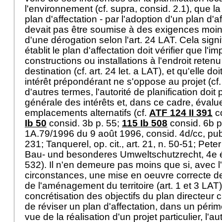
l'environnement (cf. supra, consid. 2.1), que la 
plan d'affectation - par l'adoption d'un plan d'a
devait pas être soumise à des exigences moins 
d'une dérogation selon l'
art. 24 LAT
. Cela signi
établit le plan d'affectation doit vérifier que l'i
constructions ou installations à l'endroit reten
destination (cf.
art. 24 let. a LAT
), et qu'elle d
intérêt prépondérant ne s'oppose au projet (cf
d'autres termes, l'autorité de planification doi
générale des intérêts et, dans ce cadre, évalu
emplacements alternatifs (cf.
ATF 124 II 391
co
Ib 50
consid. 3b p. 55;
115 Ib 508
consid. 6b p.
1A.79/1996 du 9 août 1996, consid. 4d/cc, pub
231; Tanquerel, op. cit., art. 21, n. 50-51; Pet
Bau- und besonderes Umweltschutzrecht, 4e é
532). Il n'en demeure pas moins que si, avec l
circonstances, une mise en oeuvre correcte de
de l'aménagement du territoire (
art. 1 et 3 LAT
concrétisation des objectifs du plan directeu
de réviser un plan d'affectation, dans un périmè
vue de la réalisation d'un projet particulier, l'au