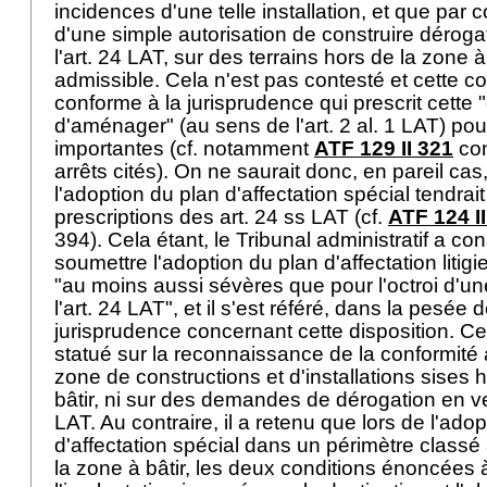
incidences d'une telle installation, et que par 
d'une simple autorisation de construire déroga
l'
art. 24 LAT
, sur des terrains hors de la zone à 
admissible. Cela n'est pas contesté et cette c
conforme à la jurisprudence qui prescrit cette "
d'aménager" (au sens de l'
art. 2 al. 1 LAT
) pou
importantes (cf. notamment
ATF 129 II 321
con
arrêts cités). On ne saurait donc, en pareil cas
l'adoption du plan d'affectation spécial tendrait
prescriptions des
art. 24 ss LAT
(cf.
ATF 124 I
394). Cela étant, le Tribunal administratif a consi
soumettre l'adoption du plan d'affectation liti
"au moins aussi sévères que pour l'octroi d'u
l'
art. 24 LAT
", et il s'est référé, dans la pesée d
jurisprudence concernant cette disposition. Ce f
statué sur la reconnaissance de la conformité à 
zone de constructions et d'installations sises 
bâtir, ni sur des demandes de dérogation en ve
LAT. Au contraire, il a retenu que lors de l'ado
d'affectation spécial dans un périmètre class
la zone à bâtir, les deux conditions énoncées à