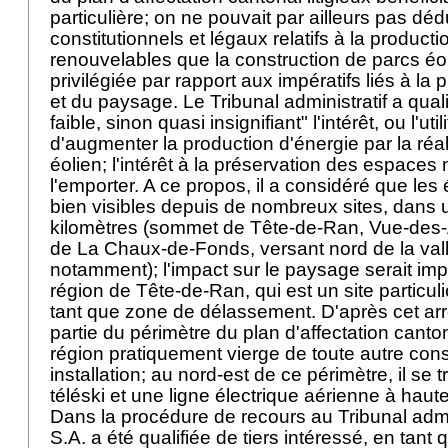
particulière; on ne pouvait par ailleurs pas déd
constitutionnels et légaux relatifs à la product
renouvelables que la construction de parcs éol
privilégiée par rapport aux impératifs liés à la 
et du paysage. Le Tribunal administratif a qua
faible, sinon quasi insignifiant" l'intérêt, ou l'uti
d'augmenter la production d'énergie par la réal
éolien; l'intérêt à la préservation des espaces
l'emporter. A ce propos, il a considéré que les
bien visibles depuis de nombreux sites, dans 
kilomètres (sommet de Tête-de-Ran, Vue-des-Al
de La Chaux-de-Fonds, versant nord de la val
notamment); l'impact sur le paysage serait imp
région de Tête-de-Ran, qui est un site particu
tant que zone de délassement. D'après cet arrê
partie du périmètre du plan d'affectation canto
région pratiquement vierge de toute autre cons
installation; au nord-est de ce périmètre, il se 
téléski et une ligne électrique aérienne à haut
Dans la procédure de recours au Tribunal admi
S.A. a été qualifiée de tiers intéressé, en tant 