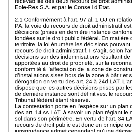
recevabilité des deux recours de droit administ
Eole-Res S.A. et par le Conseil d'Etat.
2.1 Conformément à l'
art. 97 al. 1 OJ
en relatio
PA
, la voie du recours de droit administratif es
décisions (prises en dernière instance cantona
fondées sur le droit public fédéral. En matiè
territoire, la loi énumère les décisions pouvant f
recours de droit administratif. Il s'agit, selon l'
ar
décisions sur des indemnisations résultant de r
apportées au droit de propriété, sur la reconn
conformité à l'affectation de la zone de constru
d'installations sises hors de la zone à bâtir 
dérogation en vertu des art. 24 à 24d LAT. L'
ar
dispose que les autres décisions prises par le
de dernière instance sont définitives, le recour
Tribunal fédéral étant réservé.
La contestation porte en l'espèce sur un plan 
des
art. 14 ss LAT
, à savoir un plan réglant le 
sol dans son périmètre. En vertu de l'
art. 34 L
recours de droit public est donc en principe ou
jurisprudence admet cependant qu'une décisio