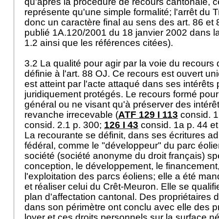
qu'après la procédure de recours cantonale, c
représente qu'une simple formalité; l'arrêt du T
donc un caractère final au sens des
art. 86 et
publié 1A.120/2001 du 18 janvier 2002 dans la
1.2 ainsi que les références citées).
3.2 La qualité pour agir par la voie du recours d
définie à l'
art. 88 OJ
. Ce recours est ouvert un
est atteint par l'acte attaqué dans ses intérêts
juridiquement protégés. Le recours formé pour 
général ou ne visant qu'à préserver des intérêt
revanche irrecevable (
ATF 129 I 113
consid. 1
consid. 2.1 p. 300;
126 I 43
consid. 1a p. 44 et 
La recourante se définit, dans ses écritures a
fédéral, comme le "développeur" du parc éolien
société (société anonyme du droit français) sp
conception, le développement, le financement, 
l'exploitation des parcs éoliens; elle a été m
et réaliser celui du Crêt-Meuron. Elle se qualifi
plan d'affectation cantonal. Des propriétaires 
dans son périmètre ont conclu avec elle des
loyer et ces droits personnels sur la surface n