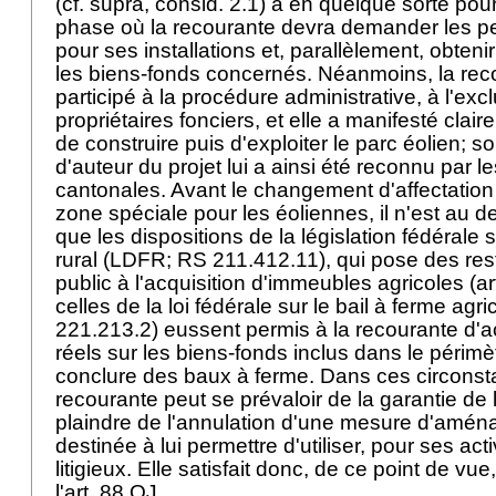
(cf. supra, consid. 2.1) a en quelque sorte pour 
phase où la recourante devra demander les pe
pour ses installations et, parallèlement, obtenir
les biens-fonds concernés. Néanmoins, la rec
participé à la procédure administrative, à l'exc
propriétaires fonciers, et elle a manifesté clai
de construire puis d'exploiter le parc éolien; so
d'auteur du projet lui a ainsi été reconnu par le
cantonales. Avant le changement d'affectation 
zone spéciale pour les éoliennes, il n'est au 
que les dispositions de la législation fédérale su
rural (LDFR; RS 211.412.11), qui pose des restr
public à l'acquisition d'immeubles agricoles (
ar
celles de la loi fédérale sur le bail à ferme ag
221.213.2) eussent permis à la recourante d'ac
réels sur les biens-fonds inclus dans le périmè
conclure des baux à ferme. Dans ces circonsta
recourante peut se prévaloir de la garantie de 
plaindre de l'annulation d'une mesure d'aména
destinée à lui permettre d'utiliser, pour ses acti
litigieux. Elle satisfait donc, de ce point de v
l'
art. 88 OJ
.