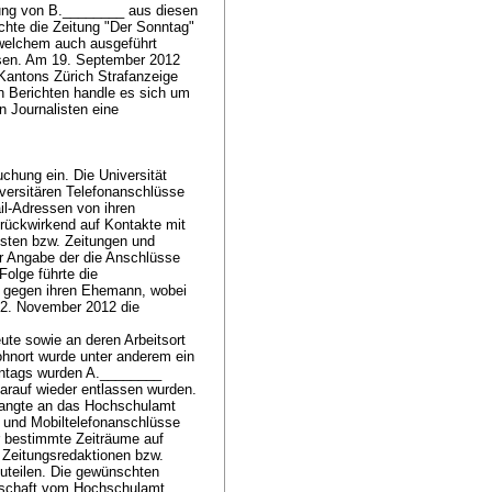
tung von B.________ aus diesen
chte die Zeitung "Der Sonntag"
n welchem auch ausgeführt
lassen. Am 19. September 2012
 Kantons Zürich Strafanzeige
en Berichten handle es sich um
n Journalisten eine
uchung ein. Die Universität
iversitären Telefonanschlüsse
il-Adressen von ihren
 rückwirkend auf Kontakte mit
sten bzw. Zeitungen und
er Angabe der die Anschlüsse
olge führte die
e gegen ihren Ehemann, wobei
12. November 2012 die
te sowie an deren Arbeitsort
hnort wurde unter anderem ein
hentags wurden A.________
arauf wieder entlassen wurden.
elangte an das Hochschulamt
 und Mobiltelefonanschlüsse
ür bestimmte Zeiträume auf
Zeitungsredaktionen bzw.
zuteilen. Die gewünschten
tschaft vom Hochschulamt