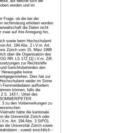
eise, auf welche sich die
rhoben worden und im
r Frage, ob die bei der
en rechtmässig erhoben worden
anwaltschaft die Daten nicht
r zwar auf ihre Anregung hin,
ürich sowie beim Hochschulamt
on Art. 194 Abs. 2 i.V.m.
Art.
tons Zürich vom 15. März 1998
ich über die Organisation des
OG RR; LS 172.11] i.V.m. Ziff.
ssetzungen zur Rechtshilfe
 und Gerichtsbehörden den
r Herausgabe keine
 entgegenstehen. Dies hat zur
as Hochschulamt weder im Sinne
n Fernmeldedaten auffordern
ahmen können, falls die
2 S. 143 f.; Urteil des
LIX BOMMER/PETER
 3 zu den Vorbemerkungen zu
eizerischen
 Vielmehr hätte die kantonale
 die Universität Zürich oder
 i.V.m.
Art. 194 Abs. 3 StPO
).
an die Universität Zürich sowie
tdaten - soweit ersichtlich -