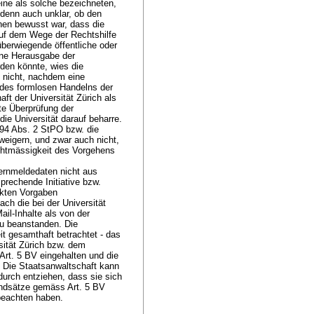
ine als solche bezeichneten,
 denn auch unklar, ob den
nen bewusst war, dass die
uf dem Wege der Rechtshilfe
überwiegende öffentliche oder
ine Herausgabe der
den könnte, wies die
h nicht, nachdem eine
 des formlosen Handelns der
ft der Universität Zürich als
te Überprüfung der
die Universität darauf beharre.
194 Abs. 2 StPO
bzw. die
weigern, und zwar auch nicht,
chtmässigkeit des Vorgehens
Fernmeldedaten nicht aus
sprechende Initiative bzw.
akten Vorgaben
ch die bei der Universität
l-Inhalte als von der
zu beanstanden. Die
t gesamthaft betrachtet - das
ität Zürich bzw. dem
Art. 5 BV
eingehalten und die
 Die Staatsanwaltschaft kann
urch entziehen, dass sie sich
Grundsätze gemäss
Art. 5 BV
 beachten haben.