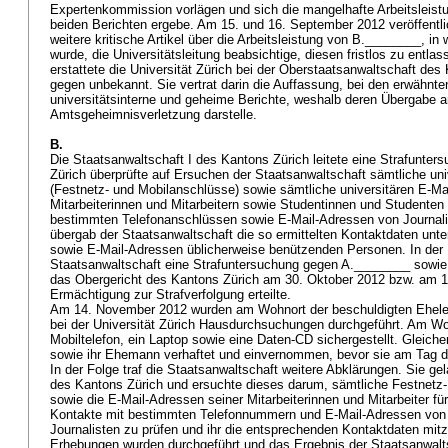
Expertenkommission vorlägen und sich die mangelhafte Arbeitsleis
beiden Berichten ergebe. Am 15. und 16. September 2012 veröffentli
weitere kritische Artikel über die Arbeitsleistung von B.________, i
wurde, die Universitätsleitung beabsichtige, diesen fristlos zu ent
erstattete die Universität Zürich bei der Oberstaatsanwaltschaft des
gegen unbekannt. Sie vertrat darin die Auffassung, bei den erwähnt
universitätsinterne und geheime Berichte, weshalb deren Übergabe a
Amtsgeheimnisverletzung darstelle.
B.
Die Staatsanwaltschaft I des Kantons Zürich leitete eine Strafunters
Zürich überprüfte auf Ersuchen der Staatsanwaltschaft sämtliche un
(Festnetz- und Mobilanschlüsse) sowie sämtliche universitären E-Ma
Mitarbeiterinnen und Mitarbeitern sowie Studentinnen und Studenten
bestimmten Telefonanschlüssen sowie E-Mail-Adressen von Journali
übergab der Staatsanwaltschaft die so ermittelten Kontaktdaten unt
sowie E-Mail-Adressen üblicherweise benützenden Personen. In der F
Staatsanwaltschaft eine Strafuntersuchung gegen A.________ sowi
das Obergericht des Kantons Zürich am 30. Oktober 2012 bzw. am 
Ermächtigung zur Strafverfolgung erteilte.
Am 14. November 2012 wurden am Wohnort der beschuldigten Eheleu
bei der Universität Zürich Hausdurchsuchungen durchgeführt. Am Wo
Mobiltelefon, ein Laptop sowie eine Daten-CD sichergestellt. Gleic
sowie ihr Ehemann verhaftet und einvernommen, bevor sie am Tag d
In der Folge traf die Staatsanwaltschaft weitere Abklärungen. Sie g
des Kantons Zürich und ersuchte dieses darum, sämtliche Festnetz-
sowie die E-Mail-Adressen seiner Mitarbeiterinnen und Mitarbeiter f
Kontakte mit bestimmten Telefonnummern und E-Mail-Adressen von 
Journalisten zu prüfen und ihr die entsprechenden Kontaktdaten mit
Erhebungen wurden durchgeführt und das Ergebnis der Staatsanwal