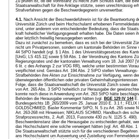
Zu prüfen ist, ob die Vorinstanz zu Recht zum Schluss kam, die Bew
Staatsanwaltschaft für ihre Anklage stützte, seien unrechtmässig e
Strafverfahren gegen die Beschwerdegegnerin unverwertbar.
4.1.
Nach Ansicht der Beschwerdeführerin ist für die Beantwortung de
Universität Zürich und beim Hochschulamt erhobenen Fernmeldedat
sind, unter anderem von entscheidender Bedeutung, dass die Staats
kraft hoheitlicher Verfügungsgewalt erhalten habe. Die Daten seien ih
aber letztlich freiwillig herausgegeben worden.
Dazu ist zunächst zu bemerken, dass es sich bei der Universität Z
nicht um Privatpersonen, sondern um kantonale Behörden im Sinne v
44 StPO
handelt (vgl. § 1 Abs. 1 des Universitätsgesetzes des Kan
[UniG; LS 415.11] sowie § 59 Abs. 1 der Verordnung des Kantons Zür
Regierungsrates und der kantonalen Verwaltung vom 18. Juli 2007 [V
6 lit. c des Anhangs 2 zur VOG RR), welche unter bestimmten Vorau
verpflichtet sind. Gemäss
Art. 194 Abs. 2 StPO
stellen Verwaltungs-
Strafbehörden ihre Akten zur Einsichtnahme zur Verfügung, wenn de
überwiegenden öffentlichen oder privaten Geheimhaltungsinteressen
Folge, dass die Staatsanwaltschaft die Universität Zürich sowie d
von
Art. 265 Abs. 3 StPO
hoheitlich zur Herausgabe der gewünschte
konnte noch diese in Anwendung von
Art. 263 StPO
hätte beschlagn
Behörden die Herausgabe verweigert hätten (vgl.
BGE 129 IV 144
E. 
Bundesgerichts 1B_265/2009 vom 25. Januar 2010 E. 3.1 f.; FE
GOLDSCHMIED, Basler Kommentar StPO, N. 5 zu Art. 265 sowie N.
Art. 263-268 mit Hinweisen; NIKLAUS SCHMID, Handbuch des schw
Strafprozessrechts, 2. Aufl. 2013, Fussnote 430 zu N. 1125 S. 490).
Beschwerdeinstanz über die Herausgabe zu entscheiden gehabt, wenn
das Hochschulamt eine solche verweigert hätten (vgl. Art. 48 Abs. 1
Die Staatsanwaltschaft stützte sich für die verschiedenen Begehren 
ans Hochschulamt um Auswertung und Zustellung von Fernmeldekontak