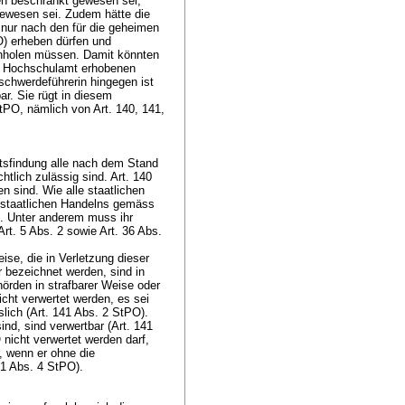
en beschränkt gewesen sei,
gewesen sei. Zudem hätte die
 nur nach den für die geheimen
O
) erheben dürfen und
holen müssen. Damit könnten
im Hochschulamt erhobenen
schwerdeführerin hingegen ist
ar. Sie rügt in diesem
O, nämlich von Art. 140, 141,
tsfindung alle nach dem Stand
htlich zulässig sind.
Art. 140
 sind. Wie alle staatlichen
sstaatlichen Handelns gemäss
). Unter anderem muss ihr
Art. 5 Abs. 2 sowie
Art. 36 Abs.
se, die in Verletzung dieser
 bezeichnet werden, sind in
hörden in strafbarer Weise oder
icht verwertet werden, es sei
lich (
Art. 141 Abs. 2 StPO
).
nd, sind verwertbar (
Art. 141
O
nicht verwertet werden darf,
, wenn er ohne die
41 Abs. 4 StPO
).