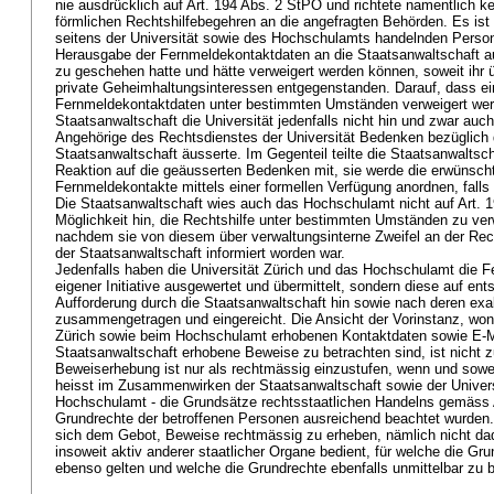
nie ausdrücklich auf
Art. 194 Abs. 2 StPO
und richtete namentlich ke
förmlichen Rechtshilfebegehren an die angefragten Behörden. Es ist
seitens der Universität sowie des Hochschulamts handelnden Perso
Herausgabe der Fernmeldekontaktdaten an die Staatsanwaltschaft a
zu geschehen hatte und hätte verweigert werden können, soweit ihr 
private Geheimhaltungsinteressen entgegenstanden. Darauf, dass e
Fernmeldekontaktdaten unter bestimmten Umständen verweigert wer
Staatsanwaltschaft die Universität jedenfalls nicht hin und zwar auc
Angehörige des Rechtsdienstes der Universität Bedenken bezüglich
Staatsanwaltschaft äusserte. Im Gegenteil teilte die Staatsanwaltscha
Reaktion auf die geäusserten Bedenken mit, sie werde die erwünsch
Fernmeldekontakte mittels einer formellen Verfügung anordnen, falls 
Die Staatsanwaltschaft wies auch das Hochschulamt nicht auf
Art. 
Möglichkeit hin, die Rechtshilfe unter bestimmten Umständen zu ver
nachdem sie von diesem über verwaltungsinterne Zweifel an der Re
der Staatsanwaltschaft informiert worden war.
Jedenfalls haben die Universität Zürich und das Hochschulamt die 
eigener Initiative ausgewertet und übermittelt, sondern diese auf ent
Aufforderung durch die Staatsanwaltschaft hin sowie nach deren ex
zusammengetragen und eingereicht. Die Ansicht der Vorinstanz, wona
Zürich sowie beim Hochschulamt erhobenen Kontaktdaten sowie E-Mai
Staatsanwaltschaft erhobene Beweise zu betrachten sind, ist nicht 
Beweiserhebung ist nur als rechtmässig einzustufen, wenn und sowei
heisst im Zusammenwirken der Staatsanwaltschaft sowie der Univers
Hochschulamt - die Grundsätze rechtsstaatlichen Handelns gemäss
Grundrechte der betroffenen Personen ausreichend beachtet wurden.
sich dem Gebot, Beweise rechtmässig zu erheben, nämlich nicht dad
insoweit aktiv anderer staatlicher Organe bedient, für welche die 
ebenso gelten und welche die Grundrechte ebenfalls unmittelbar zu