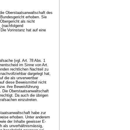
ie Oberstaatsanwaltschaft des
Bundesgericht erhoben. Sie
bergericht als nicht
_ (nachfolgend
ie Vorinstanz hat auf eine
.
afsache (vgl. Art. 78 Abs. 1
enentscheid im Sinne von
Art.
enden rechtlichen Nachteil zu
nachvollziehbar dargelegt hat,
uf die als unverwertbar
uf diese Beweismittel nicht
bzw. ihre Beweisführung
). Die Oberstaatsanwaltschaft
erechtigt. Da auch die übrigen
trafsachen einzutreten.
taatsanwaltschaft habe zur
weise erhoben. Unter anderem
wie der Inhalte gewisser E-
h als unverhältnismässig,