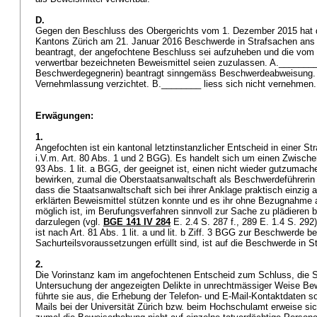
D.
Gegen den Beschluss des Obergerichts vom 1. Dezember 2015 hat d
Kantons Zürich am 21. Januar 2016 Beschwerde in Strafsachen ans 
beantragt, der angefochtene Beschluss sei aufzuheben und die vom O
verwertbar bezeichneten Beweismittel seien zuzulassen. A._______
Beschwerdegegnerin) beantragt sinngemäss Beschwerdeabweisung. D
Vernehmlassung verzichtet. B.________ liess sich nicht vernehmen
Erwägungen:
1.
Angefochten ist ein kantonal letztinstanzlicher Entscheid in einer Str
i.V.m.
Art. 80 Abs. 1 und 2 BGG
). Es handelt sich um einen Zwisch
93 Abs. 1 lit. a BGG
, der geeignet ist, einen nicht wieder gutzumach
bewirken, zumal die Oberstaatsanwaltschaft als Beschwerdeführerin 
dass die Staatsanwaltschaft sich bei ihrer Anklage praktisch einzig a
erklärten Beweismittel stützen konnte und es ihr ohne Bezugnahme a
möglich ist, im Berufungsverfahren sinnvoll zur Sache zu plädieren 
darzulegen (vgl.
BGE 141 IV 284
E. 2.4 S. 287 f., 289 E. 1.4 S. 292
ist nach Art. 81 Abs. 1 lit. a und lit. b Ziff. 3 BGG zur Beschwerde b
Sachurteilsvoraussetzungen erfüllt sind, ist auf die Beschwerde in S
2.
Die Vorinstanz kam im angefochtenen Entscheid zum Schluss, die S
Untersuchung der angezeigten Delikte in unrechtmässiger Weise Be
führte sie aus, die Erhebung der Telefon- und E-Mail-Kontaktdaten so
Mails bei der Universität Zürich bzw. beim Hochschulamt erweise sic