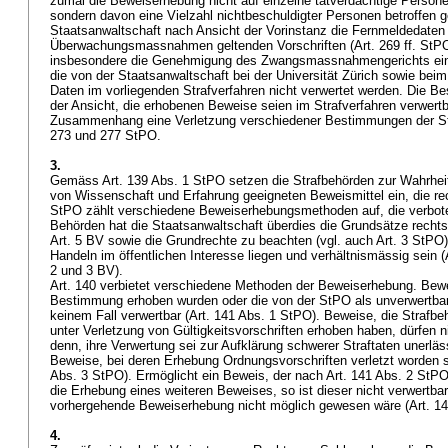
zumal die Beweiserhebung nicht auf einzelne tatverdächtige Person
sondern davon eine Vielzahl nichtbeschuldigter Personen betroffen 
Staatsanwaltschaft nach Ansicht der Vorinstanz die Fernmeldedaten
Überwachungsmassnahmen geltenden Vorschriften (
Art. 269 ff. StP
insbesondere die Genehmigung des Zwangsmassnahmengerichts ein
die von der Staatsanwaltschaft bei der Universität Zürich sowie be
Daten im vorliegenden Strafverfahren nicht verwertet werden. Die Be
der Ansicht, die erhobenen Beweise seien im Strafverfahren verwertb
Zusammenhang eine Verletzung verschiedener Bestimmungen der StP
273 und 277 StPO.
3.
Gemäss
Art. 139 Abs. 1 StPO
setzen die Strafbehörden zur Wahrhei
von Wissenschaft und Erfahrung geeigneten Beweismittel ein, die rec
StPO
zählt verschiedene Beweiserhebungsmethoden auf, die verboten
Behörden hat die Staatsanwaltschaft überdies die Grundsätze recht
Art. 5 BV
sowie die Grundrechte zu beachten (vgl. auch
Art. 3 StPO
Handeln im öffentlichen Interesse liegen und verhältnismässig sein (
2 und 3 BV
).
Art. 140 verbietet verschiedene Methoden der Beweiserhebung. Bewei
Bestimmung erhoben wurden oder die von der StPO als unverwertbar
keinem Fall verwertbar (
Art. 141 Abs. 1 StPO
). Beweise, die Strafbe
unter Verletzung von Gültigkeitsvorschriften erhoben haben, dürfen n
denn, ihre Verwertung sei zur Aufklärung schwerer Straftaten unerläss
Beweise, bei deren Erhebung Ordnungsvorschriften verletzt worden si
Abs. 3 StPO
). Ermöglicht ein Beweis, der nach
Art. 141 Abs. 2 StP
die Erhebung eines weiteren Beweises, so ist dieser nicht verwertbar
vorhergehende Beweiserhebung nicht möglich gewesen wäre (
Art. 1
4.