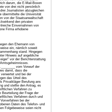
ürich darum, die E-Mail-Boxen
e von drei nicht persönlich
rei Journalisten abzugleichen
 übermittelte die Universität
en von der Staatsanwaltschaft
ckwirkend den privaten
hlreiche Einvernahmen von
gene Firma erhobene
n gegen den Ehemann von
lweise ein, nämlich soweit
Zusammenhang stand. Hingegen
ter Hinweis auf angebliche
iger" vor der Berichterstattung
s Amtsgeheimnisses.
A.________ vom Vorwurf der
es damit, dass die
 verwertet und bei der
egen das Urteil des
ls Privatkläger Berufung ans
g und stellte den Antrag, es
riftlichen Verfahren zu
e Beurteilung der Frage der
iftliches Verfahren durch und
Vorverfahren bei der
hobenen Daten des Telefon- und
nen Folgebeweise seien nicht