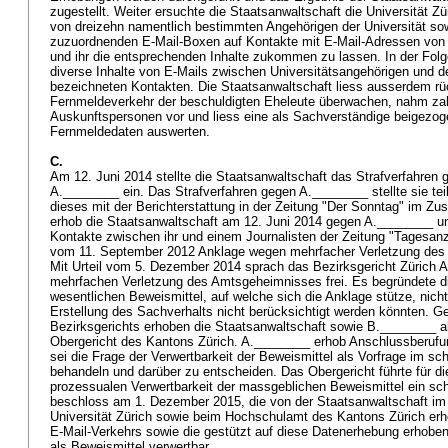
zugestellt. Weiter ersuchte die Staatsanwaltschaft die Universität Z
von dreizehn namentlich bestimmten Angehörigen der Universität sowi
zuzuordnenden E-Mail-Boxen auf Kontakte mit E-Mail-Adressen von d
und ihr die entsprechenden Inhalte zukommen zu lassen. In der Folge
diverse Inhalte von E-Mails zwischen Universitätsangehörigen und d
bezeichneten Kontakten. Die Staatsanwaltschaft liess ausserdem rü
Fernmeldeverkehr der beschuldigten Eheleute überwachen, nahm za
Auskunftspersonen vor und liess eine als Sachverständige beigezo
Fernmeldedaten auswerten.
C.
Am 12. Juni 2014 stellte die Staatsanwaltschaft das Strafverfahre
A.________ ein. Das Strafverfahren gegen A.________ stellte sie tei
dieses mit der Berichterstattung in der Zeitung "Der Sonntag" im 
erhob die Staatsanwaltschaft am 12. Juni 2014 gegen A.________ un
Kontakte zwischen ihr und einem Journalisten der Zeitung "Tagesanze
vom 11. September 2012 Anklage wegen mehrfacher Verletzung de
Mit Urteil vom 5. Dezember 2014 sprach das Bezirksgericht Zürich 
mehrfachen Verletzung des Amtsgeheimnisses frei. Es begründete di
wesentlichen Beweismittel, auf welche sich die Anklage stütze, nicht
Erstellung des Sachverhalts nicht berücksichtigt werden könnten. G
Bezirksgerichts erhoben die Staatsanwaltschaft sowie B.________ a
Obergericht des Kantons Zürich. A.________ erhob Anschlussberufun
sei die Frage der Verwertbarkeit der Beweismittel als Vorfrage im sch
behandeln und darüber zu entscheiden. Das Obergericht führte für di
prozessualen Verwertbarkeit der massgeblichen Beweismittel ein schr
beschloss am 1. Dezember 2015, die von der Staatsanwaltschaft im 
Universität Zürich sowie beim Hochschulamt des Kantons Zürich er
E-Mail-Verkehrs sowie die gestützt auf diese Datenerhebung erhobe
als Beweismittel verwertbar.