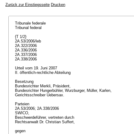
Zurück zur Einstiegsseite
Drucken
Tribunale federale
Tribunal federal
{T 1/2}
2A.53/2006/leb
2A.322/2006
2A.336/2006
2A.337/2006
2A.338/2006
Urteil vom 19. Juni 2007
II. öffentlich-rechtliche Abteilung
Besetzung
Bundesrichter Merkli, Präsident,
Bundesrichter Hungerbühler, Wurzburger, Müller, Karlen,
Gerichtsschreiber Uebersax.
Parteien
2A.53/2006; 2A.338/2006
SWICO,
Beschwerdeführer, vertreten durch
Rechtsanwalt Dr. Christian Suffert,
gegen