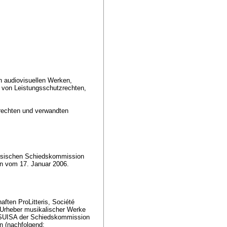
an audiovisuellen Werken,
 von Leistungsschutzrechten,
rechten und verwandten
ssischen Schiedskommission
en vom 17. Januar 2006.
ften ProLitteris, Société
r Urheber musikalischer Werke
r SUISA der Schiedskommission
n (nachfolgend: