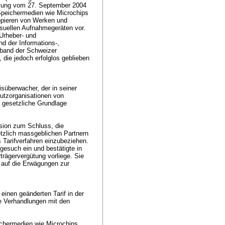
sung vom 27. September 2004
 Speichermedien wie Microchips
Kopieren von Werken und
suellen Aufnahmegeräten vor.
Urheber- und
d der Informations-,
band der Schweizer
die jedoch erfolglos geblieben
süberwacher, der in seiner
tzorganisationen von
e gesetzliche Grundlage
ion zum Schluss, die
etzlich massgeblichen Partnern
 Tarifverfahren einzubeziehen.
esuch ein und bestätigte in
trägervergütung vorliege. Sie
 auf die Erwägungen zur
einen geänderten Tarif in der
e Verhandlungen mit den
ichermedien wie Microchips