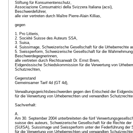
Stiftung für Konsumentenschutz,
Associazione Consumatrici della Svizzera Italiana (acsi),
Beschwerdeführer,
alle vier vertreten durch Maître Pierre-Alain Killias,
gegen
1. Pro Litteris,
2. Société Suisse des Auteurs SSA,
3. Suisa,
4. Suissimage, Schweizerische Gesellschaft für die Urheberrechte 
5. Swissperform, Schweizerische Gesellschaft für die Wahrnehmung
Beschwerdegegnerinnen,
alle vertreten durch Rechtsanwalt Dr. Ernst Brem,
Eidgenössische Schiedskommission für die Verwertung von Urheber
Schutzrechten,
Gegenstand
Gemeinsamer Tarif 4d (GT 4d),
Verwaltungsgerichtsbeschwerden gegen den Entscheid der Eidgenö
für die Verwertung von Urheberrechten und verwandten Schutzrecht
Sachverhalt:
A.
Am 30. September 2004 unterbreiteten die fünf Verwertungsgesellscha
suisse des auteurs, Schweizerische Gesellschaft für die Rechte de
(SUISA), Suissimage und Swissperform unter der Federführung de
für die Verwertung von Urheberrechten und verwandten Schutzrechte