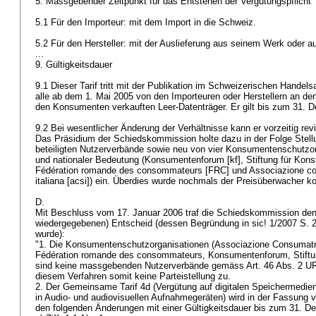
5. Massgebender Zeitpunkt für das Entstehen der Vergütungspflicht
5.1 Für den Importeur: mit dem Import in die Schweiz.
5.2 Für den Hersteller: mit der Auslieferung aus seinem Werk oder 
...
9. Gültigkeitsdauer
9.1 Dieser Tarif tritt mit der Publikation im Schweizerischen Handelsam
alle ab dem 1. Mai 2005 von den Importeuren oder Herstellern an den
den Konsumenten verkauften Leer-Datenträger. Er gilt bis zum 31.
9.2 Bei wesentlicher Änderung der Verhältnisse kann er vorzeitig rev
Das Präsidium der Schiedskommission holte dazu in der Folge Stell
beteiligten Nutzerverbände sowie neu von vier Konsumentenschutzor
und nationaler Bedeutung (Konsumentenforum [kf], Stiftung für Ko
Fédération romande des consommateurs [FRC] und Associazione con
italiana [acsi]) ein. Überdies wurde nochmals der Preisüberwacher ko
D.
Mit Beschluss vom 17. Januar 2006 traf die Schiedskommission den
wiedergegebenen) Entscheid (dessen Begründung in sic! 1/2007 S. 21 f
wurde):
"1. Die Konsumentenschutzorganisationen (Associazione Consumatrici
Fédération romande des consommateurs, Konsumentenforum, Stiftu
sind keine massgebenden Nutzerverbände gemäss
Art. 46 Abs. 2 
diesem Verfahren somit keine Parteistellung zu.
2. Der Gemeinsame Tarif 4d (Vergütung auf digitalen Speichermedie
in Audio- und audiovisuellen Aufnahmegeräten) wird in der Fassung
den folgenden Änderungen mit einer Gültigkeitsdauer bis zum 31. 