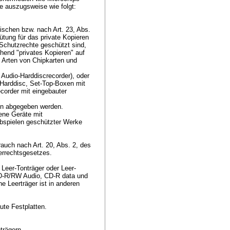
te auszugsweise wie folgt:
rischen bzw. nach Art. 23, Abs.
tung für das private Kopieren
Schutzrechte geschützt sind,
ehend "privates Kopieren" auf
e Arten von Chipkarten und
Audio-Harddiscrecorder), oder
 Harddisc, Set-Top-Boxen mit
corder mit eingebauter
en abgegeben werden.
ene Geräte mit
Abspielen geschützter Werke
auch nach Art. 20, Abs. 2, des
berrechtsgesetzes.
e Leer-Tonträger oder Leer-
 CD-R/RW Audio, CD-R data und
e Leerträger ist in anderen
aute Festplatten.
nträgern.