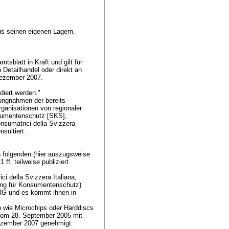
aus seinen eigenen Lagern.
tsblatt in Kraft und gilt für
 Detailhandel oder direkt an
 Dezember 2007.
idiert werden."
ungnahmen der bereits
ganisationen von regionaler
nsumentenschutz [SKS],
sumatrici della Svizzera
nsultiert.
 folgenden (hier auszugsweise
f. teilweise publiziert
 della Svizzera Italiana,
ng für Konsumentenschutz)
URG
und es kommt ihnen in
n wie Microchips oder Harddiscs
 vom 28. September 2005 mit
Dezember 2007 genehmigt: