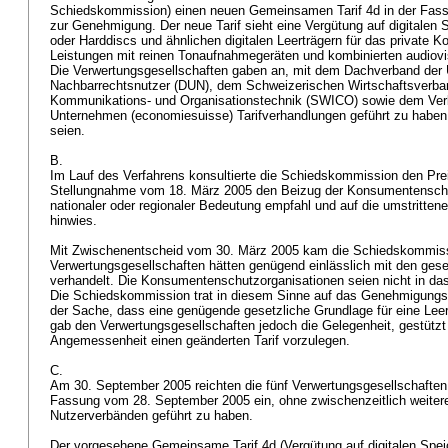
Schiedskommission) einen neuen Gemeinsamen Tarif 4d in der Fas
zur Genehmigung. Der neue Tarif sieht eine Vergütung auf digitalen
oder Harddiscs und ähnlichen digitalen Leerträgern für das private 
Leistungen mit reinen Tonaufnahmegeräten und kombinierten audiovi
Die Verwertungsgesellschaften gaben an, mit dem Dachverband der 
Nachbarrechtsnutzer (DUN), dem Schweizerischen Wirtschaftsverban
Kommunikations- und Organisationstechnik (SWICO) sowie dem Ver
Unternehmen (economiesuisse) Tarifverhandlungen geführt zu haben, 
seien.
B.
Im Lauf des Verfahrens konsultierte die Schiedskommission den Prei
Stellungnahme vom 18. März 2005 den Beizug der Konsumentenschu
nationaler oder regionaler Bedeutung empfahl und auf die umstritten
hinwies.
Mit Zwischenentscheid vom 30. März 2005 kam die Schiedskommiss
Verwertungsgesellschaften hätten genügend einlässlich mit den ges
verhandelt. Die Konsumentenschutzorganisationen seien nicht in das
Die Schiedskommission trat in diesem Sinne auf das Genehmigungsg
der Sache, dass eine genügende gesetzliche Grundlage für eine Leer
gab den Verwertungsgesellschaften jedoch die Gelegenheit, gestützt
Angemessenheit einen geänderten Tarif vorzulegen.
C.
Am 30. September 2005 reichten die fünf Verwertungsgesellschaften 
Fassung vom 28. September 2005 ein, ohne zwischenzeitlich weiter
Nutzerverbänden geführt zu haben.
Der vorgesehene Gemeinsame Tarif 4d (Vergütung auf digitalen Spe