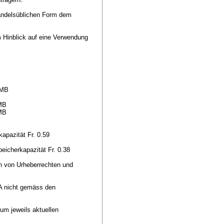
 handelsüblichen Form dem
im Hinblick auf eine Verwendung
o MB
 MB
 MB
kapazität Fr. 0.59
peicherkapazität Fr. 0.38
rn von Urheberrechten und
SA nicht gemäss den
um jeweils aktuellen