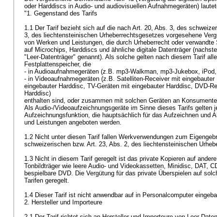
oder Harddiscs in Audio- und audiovisuellen Aufnahmegeräten) laute
"1. Gegenstand des Tarifs
1.1 Der Tarif bezieht sich auf die nach Art. 20, Abs. 3, des schweize
3, des liechtensteinischen Urheberrechtsgesetzes vorgesehene Vergü
von Werken und Leistungen, die durch Urheberrecht oder verwandte 
auf Microchips, Harddiscs und ähnliche digitale Datenträger (nachst
"Leer-Datenträger" genannt). Als solche gelten nach diesem Tarif all
Festplattenspeicher, die
- in Audioaufnahmegeräten (z.B. mp3-Walkman, mp3-Jukebox, iPod, 
- in Videoaufnahmegeräten (z.B. Satelliten-Receiver mit eingebauter
eingebauter Harddisc, TV-Geräten mit eingebauter Harddisc, DVD-Re
Harddisc)
enthalten sind, oder zusammen mit solchen Geräten an Konsument
Als Audio-/Videoaufzeichnungsgeräte im Sinne dieses Tarifs gelten j
Aufzeichnungsfunktion, die hauptsächlich für das Aufzeichnen und 
und Leistungen angeboten werden.
1.2 Nicht unter diesen Tarif fallen Werkverwendungen zum Eigengebr
schweizerischen bzw. Art. 23, Abs. 2, des liechtensteinischen Urhe
1.3 Nicht in diesem Tarif geregelt ist das private Kopieren auf ander
Tonbildträger wie leere Audio- und Videokassetten, Minidisc, DAT,
bespielbare DVD. Die Vergütung für das private Überspielen auf solch
Tarifen geregelt.
1.4 Dieser Tarif ist nicht anwendbar auf in Personalcomputer eingeb
2. Hersteller und Importeure
2.1 Der Tarif richtet sich an Hersteller und Importeure von Leer-Date