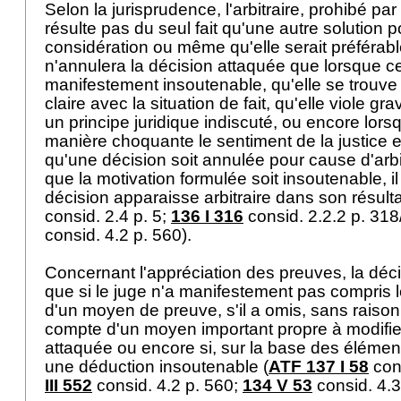
Selon la jurisprudence, l'arbitraire, prohibé par 
résulte pas du seul fait qu'une autre solution p
considération ou même qu'elle serait préférable
n'annulera la décision attaquée que lorsque cel
manifestement insoutenable, qu'elle se trouve 
claire avec la situation de fait, qu'elle viole 
un principe juridique indiscuté, ou encore lors
manière choquante le sentiment de la justice et
qu'une décision soit annulée pour cause d'arbitr
que la motivation formulée soit insoutenable, il
décision apparaisse arbitraire dans son résulta
consid. 2.4 p. 5;
136 I 316
consid. 2.2.2 p. 31
consid. 4.2 p. 560).
Concernant l'appréciation des preuves, la décis
que si le juge n'a manifestement pas compris l
d'un moyen de preuve, s'il a omis, sans raison 
compte d'un moyen important propre à modifier
attaquée ou encore si, sur la base des éléments r
une déduction insoutenable (
ATF 137 I 58
cons
III 552
consid. 4.2 p. 560;
134 V 53
consid. 4.3