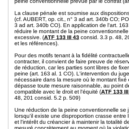
peine conventionnelle prévue par le contrat (
a
La clause pénale est soumise aux disposition
(cf. AUBERT, op. cit., n° 3 ad
art. 340b CO
; PO
3 ad
art. 340b CO
). En application de l'
art. 163
réduire le montant de la peine conventionnelle 
excessive. (
ATF 133 III 43
consid. 3.3 p. 48, 2
et les références).
Pour des motifs tenant à la fidélité contractuelle
contracter, il convient de faire preuve de rése
de réduction, car les parties sont libres de fixe
peine (
art. 163 al. 1 CO
). L'intervention du jug
nécessaire dans la mesure où le montant fixé es
dépasse toute mesure raisonnable, au point de
compatible avec le droit et l'équité (
ATF 133 III
48, 201 consid. 5.2 p. 509)
Une réduction de la peine conventionnelle se jus
lorsqu'il existe une disproportion crasse entr
et l'intérêt du créancier à maintenir la totalité 
mesuré concrètement au moment où la violatio