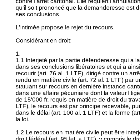
contre l'arrêt cantonal. Elle requiert l'annulatio
qu'il soit prononcé que la demanderesse est 
ses conclusions.
L'intimée propose le rejet du recours.
Considérant en droit:
1.
1.1 Interjeté par la partie défenderesse qui 
dans ses conclusions libératoires et qui a ainsi
recourir (
art. 76 al. 1 LTF
), dirigé contre un arrêt
rendu en matière civile (
art. 72 al. 1 LTF
) par u
statuant sur recours en dernière instance cant
dans une affaire pécuniaire dont la valeur litigie
de 15'000 fr. requis en matière de droit du trava
LTF
), le recours est par principe recevable, pu
dans le délai (
art. 100 al. 1 LTF
) et la forme (
ar
la loi.
1.2 Le recours en matière civile peut être inter
droit fédéral (
art. 95 let. a LTF
), y compris le dr