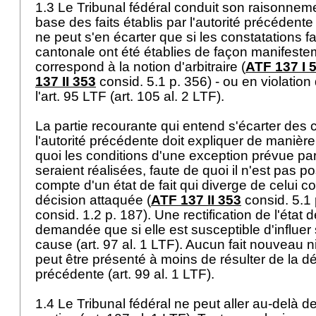
1.3 Le Tribunal fédéral conduit son raisonnemen
base des faits établis par l'autorité précédente 
ne peut s'en écarter que si les constatations fa
cantonale ont été établies de façon manifestem
correspond à la notion d'arbitraire (
ATF 137 I 
137 II 353
consid. 5.1 p. 356) - ou en violation
l'
art. 95 LTF
(
art. 105 al. 2 LTF
).
La partie recourante qui entend s'écarter des 
l'autorité précédente doit expliquer de manièr
quoi les conditions d'une exception prévue par 
seraient réalisées, faute de quoi il n'est pas po
compte d'un état de fait qui diverge de celui c
décision attaquée (
ATF 137 II 353
consid. 5.1
consid. 1.2 p. 187). Une rectification de l'état d
demandée que si elle est susceptible d'influer s
cause (
art. 97 al. 1 LTF
). Aucun fait nouveau n
peut être présenté à moins de résulter de la déc
précédente (
art. 99 al. 1 LTF
).
1.4 Le Tribunal fédéral ne peut aller au-delà 