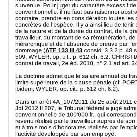
survenue. Pour juger du caractère excessif de
conventionnelle, il ne faut pas raisonner abstr
contraire, prendre en considération toutes les
concrètes de l'espèce. Il y a ainsi lieu de te
de la nature et de la durée du contrat, de la gr
travailleur, du montant de sa rémunération, de 
hiérarchique et de l'absence de preuve par l'
dommage (
ATF 133 III 43
consid. 3.3.2 p. 48 s
509; WYLER, op. cit., p. 612 ch. 6.2; CHRIS
contrat de travail, 2e éd. 2010, n° 2.1 ad
art. 
La doctrine admet que le salaire annuel du trav
limite supérieure de la clause pénale (cf. POR
ibidem; WYLER, op. cit., p. 612 ch. 6.2).
Dans un arrêt 4A_107/2011 du 25 août 2011 co
Jdt 2012 II 207, le Tribunal fédéral a jugé adm
conventionnelle de 100'000 fr., qui correspond
revenu réalisé par le travailleur auprès de s
et à trois mois d'honoraires réalisés par l'emp
l'activité développée par son employé.