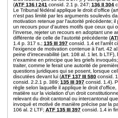
(
ATF 136 I 241
consid. 2.1 p. 247;
136 II 304
c
Le Tribunal fédéral applique le droit d'office (
ar
n'est pas limité par les arguments soulevés dan
motivation retenue par l'autorité précédente; i
un recours pour d'autres motifs que ceux qui on
l'inverse, rejeter un recours en adoptant une 
différente de celle de l'autorité précédente (
ATF
1.4 p. 317 s.;
135 III 397
consid. 1.4 et l'arrêt 
l'exigence de motivation contenue à l'
art. 42 a
peine d'irrecevabilité (
art. 108 al. 1 let. b LTF
),
n'examine en principe que les griefs invoqués; 
traiter, comme le ferait une autorité de premièr
questions juridiques qui se posent, lorsque cel
discutées devant lui (
ATF 137 III 580
consid. 1
consid. 2.2.1 p. 389;
135 III 397
consid. 1.4). P
règle selon laquelle il applique le droit d'office,
matière sur la violation d'un droit constitution
relevant du droit cantonal ou intercantonal que s
invoqué et motivé de manière précise par la pa
106 al. 2 LTF
;
ATF 135 III 397
consid. 1.4 in fi