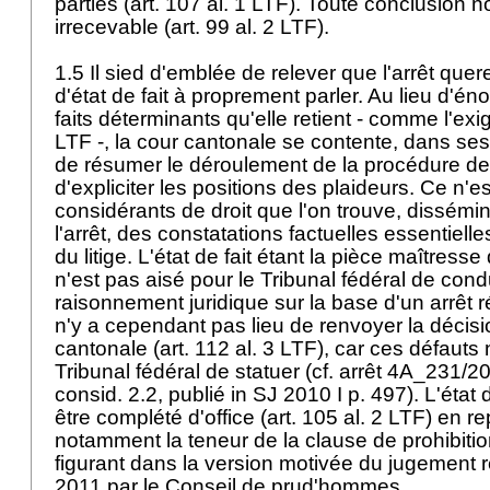
parties (
art. 107 al. 1 LTF
). Toute conclusion n
irrecevable (
art. 99 al. 2 LTF
).
1.5 Il sied d'emblée de relever que l'arrêt quer
d'état de fait à proprement parler. Au lieu d'én
faits déterminants qu'elle retient - comme l'exig
LTF
-, la cour cantonale se contente, dans ses
de résumer le déroulement de la procédure dev
d'expliciter les positions des plaideurs. Ce n'
considérants de droit que l'on trouve, dissémi
l'arrêt, des constatations factuelles essentielle
du litige. L'état de fait étant la pièce maîtresse d
n'est pas aisé pour le Tribunal fédéral de cond
raisonnement juridique sur la base d'un arrêt ré
n'y a cependant pas lieu de renvoyer la décisio
cantonale (
art. 112 al. 3 LTF
), car ces défauts
Tribunal fédéral de statuer (cf. arrêt 4A_231/
consid. 2.2, publié in SJ 2010 I p. 497). L'état d
être complété d'office (
art. 105 al. 2 LTF
) en r
notamment la teneur de la clause de prohibiti
figurant dans la version motivée du jugement
2011 par le Conseil de prud'hommes.