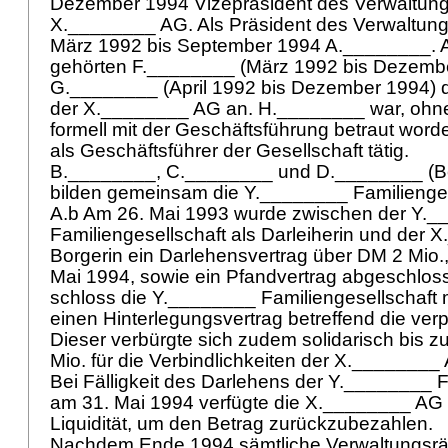
Dezember 1994 Vizepräsident des Verwaltung
X.________ AG. Als Präsident des Verwaltung
März 1992 bis September 1994 A.________. Al
gehörten F.________ (März 1992 bis Dezemb
G.________ (April 1992 bis Dezember 1994) 
der X.________ AG an. H.________ war, ohn
formell mit der Geschäftsführung betraut worde
als Geschäftsführer der Gesellschaft tätig.
B.________, C.________ und D.________ (
bilden gemeinsam die Y.________ Familienges
A.b Am 26. Mai 1993 wurde zwischen der Y.
Familiengesellschaft als Darleiherin und der 
Borgerin ein Darlehensvertrag über DM 2 Mio.,
Mai 1994, sowie ein Pfandvertrag abgeschlos
schloss die Y.________ Familiengesellschaft
einen Hinterlegungsvertrag betreffend die ve
Dieser verbürgte sich zudem solidarisch bis 
Mio. für die Verbindlichkeiten der X.________
Bei Fälligkeit des Darlehens der Y.________ F
am 31. Mai 1994 verfügte die X.________ AG
Liquidität, um den Betrag zurückzubezahlen.
Nachdem Ende 1994 sämtliche Verwaltungsrä