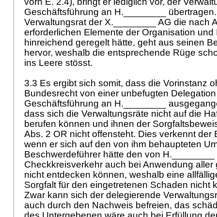
vorn E. 2.4), bringt er lediglich vor, der Verwal
Geschäftsführung an H.________ übertragen.
Verwaltungsrat der X.________ AG die nach
A
erforderlichen Elemente der Organisation und
hinreichend geregelt hätte, geht aus seinen 
hervor, weshalb die entsprechende Rüge sch
ins Leere stösst.
3.3 Es ergibt sich somit, dass die Vorinstanz 
Bundesrecht von einer unbefugten Delegation
Geschäftsführung an H.________ ausgegangen 
dass sich die Verwaltungsräte nicht auf die 
berufen können und ihnen der Sorgfaltsbewe
Abs. 2 OR
nicht offensteht. Dies verkennt der
wenn er sich auf den von ihm behaupteten Ums
Beschwerdeführer hätte den von H.________ 
Checkkreisverkehr auch bei Anwendung aller 
nicht entdecken können, weshalb eine allfäll
Sorgfalt für den eingetretenen Schaden nicht 
Zwar kann sich der delegierende Verwaltungsr
auch durch den Nachweis befreien, das schäd
des Untergebenen wäre auch bei Erfüllung der 