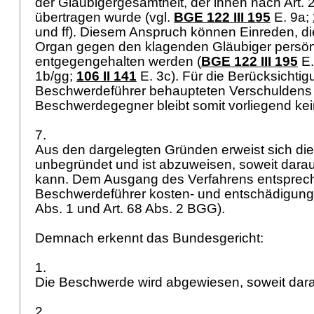
der Gläubigergesamtheit, der ihnen nach
Art.
übertragen wurde (vgl.
BGE 122 III 195
E. 9a;
und ff). Diesem Anspruch können Einreden, d
Organ gegen den klagenden Gläubiger persönl
entgegengehalten werden (
BGE 122 III 195
E.
1b/gg;
106 II 141
E. 3c). Für die Berücksichti
Beschwerdeführer behaupteten Verschuldens
Beschwerdegegner bleibt somit vorliegend k
7.
Aus den dargelegten Gründen erweist sich di
unbegründet und ist abzuweisen, soweit darau
kann. Dem Ausgang des Verfahrens entsprech
Beschwerdeführer kosten- und entschädigungsp
Abs. 1 und
Art. 68 Abs. 2 BGG
).
Demnach erkennt das Bundesgericht:
1.
Die Beschwerde wird abgewiesen, soweit darau
2.