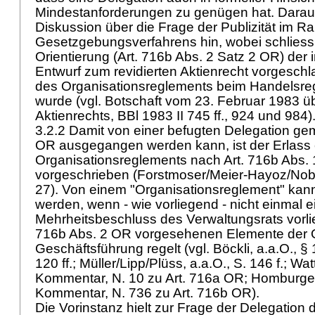
Mindestanforderungen zu genügen hat. Darauf
Diskussion über die Frage der Publizität im 
Gesetzgebungsverfahrens hin, wobei schliesslic
Orientierung (
Art. 716b Abs. 2 Satz 2 OR
) der
Entwurf zum revidierten Aktienrecht vorgesch
des Organisationsreglements beim Handelsre
wurde (vgl. Botschaft vom 23. Februar 1983 ü
Aktienrechts, BBl 1983 II 745 ff., 924 und 984)
3.2.2 Damit von einer befugten Delegation g
OR
ausgegangen werden kann, ist der Erlass 
Organisationsreglements nach
Art. 716b Abs.
vorgeschrieben (Forstmoser/Meier-Hayoz/Nobel
27). Von einem "Organisationsreglement" kan
werden, wenn - wie vorliegend - nicht einmal ei
Mehrheitsbeschluss des Verwaltungsrats vorli
716b Abs. 2 OR
vorgesehenen Elemente der O
Geschäftsführung regelt (vgl. Böckli, a.a.O., § 
120 ff.; Müller/Lipp/Plüss, a.a.O., S. 146 f.; Wat
Kommentar, N. 10 zu
Art. 716a OR
; Homburger
Kommentar, N. 736 zu
Art. 716b OR
).
Die Vorinstanz hielt zur Frage der Delegation