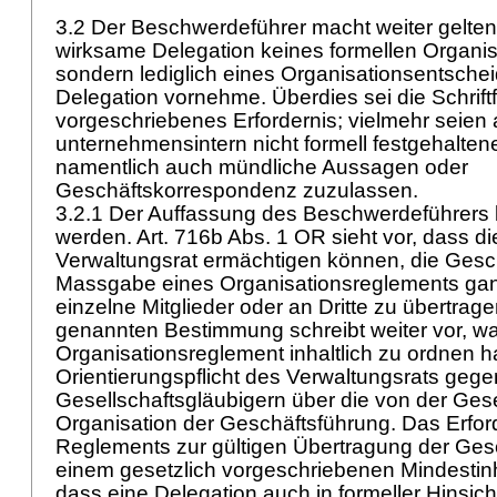
3.2 Der Beschwerdeführer macht weiter geltend
wirksame Delegation keines formellen Organi
sondern lediglich eines Organisationsentscheids
Delegation vornehme. Überdies sei die Schrift
vorgeschriebenes Erfordernis; vielmehr seien 
unternehmensintern nicht formell festgehalten
namentlich auch mündliche Aussagen oder
Geschäftskorrespondenz zuzulassen.
3.2.1 Der Auffassung des Beschwerdeführers k
werden.
Art. 716b Abs. 1 OR
sieht vor, dass d
Verwaltungsrat ermächtigen können, die Gesc
Massgabe eines Organisationsreglements gan
einzelne Mitglieder oder an Dritte zu übertrage
genannten Bestimmung schreibt weiter vor, w
Organisationsreglement inhaltlich zu ordnen ha
Orientierungspflicht des Verwaltungsrats geg
Gesellschaftsgläubigern über die von der Gese
Organisation der Geschäftsführung. Das Erfor
Reglements zur gültigen Übertragung der Ges
einem gesetzlich vorgeschriebenen Mindestinh
dass eine Delegation auch in formeller Hinsic