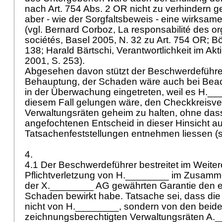
nach
Art. 754 Abs. 2 OR
nicht zu verhindern g
aber - wie der Sorgfaltsbeweis - eine wirksam
(vgl. Bernard Corboz, La responsabilité des o
sociétés, Basel 2005, N. 32 zu
Art. 754 OR
; B
138; Harald Bärtschi, Verantwortlichkeit im Akt
2001, S. 253).
Abgesehen davon stützt der Beschwerdeführer
Behauptung, der Schaden wäre auch bei Beach
in der Überwachung eingetreten, weil es H._
diesem Fall gelungen wäre, den Checkkreisve
Verwaltungsräten geheim zu halten, ohne das
angefochtenen Entscheid in dieser Hinsicht a
Tatsachenfeststellungen entnehmen liessen (s
4.
4.1 Der Beschwerdeführer bestreitet im Weiter
Pflichtverletzung von H.________ im Zusamm
der X.________ AG gewährten Garantie den e
Schaden bewirkt habe. Tatsache sei, dass die
nicht von H.________, sondern von den beid
zeichnungsberechtigten Verwaltungsräten A.