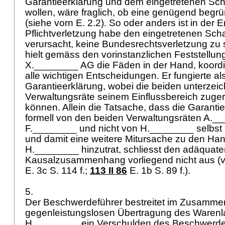
Garantieerklärung und dem eingetretenen Sch
wollen, wäre fraglich, ob eine genügend begrü
(siehe vorn E. 2.2). So oder anders ist in der 
Pflichtverletzung habe den eingetretenen Sc
verursacht, keine Bundesrechtsverletzung z
hielt gemäss den vorinstanzlichen Feststellun
X.________ AG die Fäden in der Hand, koordini
alle wichtigen Entscheidungen. Er fungierte als 
Garantieerklärung, wobei die beiden unterze
Verwaltungsräte seinem Einflussbereich zuge
können. Allein die Tatsache, dass die Garantiee
formell von den beiden Verwaltungsräten A._
F.________ und nicht von H.________ selbst 
und damit eine weitere Mitursache zu den Ha
H.________ hinzutrat, schliesst den adäquate
Kausalzusammenhang vorliegend nicht aus (v
E. 3c S. 114 f.;
113 II 86
E. 1b S. 89 f.).
5.
Der Beschwerdeführer bestreitet im Zusamme
gegenleistungslosen Übertragung des Warenl
H.________ ein Verschulden des Beschwerde