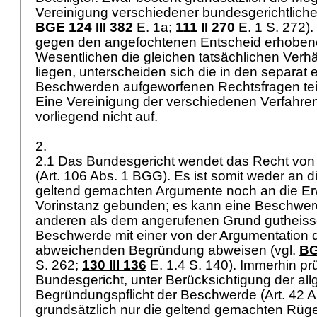
Vereinigung verschiedener bundesgerichtlicher
BGE 124 III 382
E. 1a;
111 II 270
E. 1 S. 272)
gegen den angefochtenen Entscheid erhobe
Wesentlichen die gleichen tatsächlichen Verh
liegen, unterscheiden sich die in den separat 
Beschwerden aufgeworfenen Rechtsfragen teil
Eine Vereinigung der verschiedenen Verfahren
vorliegend nicht auf.
2.
2.1 Das Bundesgericht wendet das Recht vo
(
Art. 106 Abs. 1 BGG
). Es ist somit weder an 
geltend gemachten Argumente noch an die E
Vorinstanz gebunden; es kann eine Beschwe
anderen als dem angerufenen Grund gutheiss
Beschwerde mit einer von der Argumentation d
abweichenden Begründung abweisen (vgl.
BG
S. 262;
130 III 136
E. 1.4 S. 140). Immerhin prü
Bundesgericht, unter Berücksichtigung der al
Begründungspflicht der Beschwerde (
Art. 42 
grundsätzlich nur die geltend gemachten Rüge