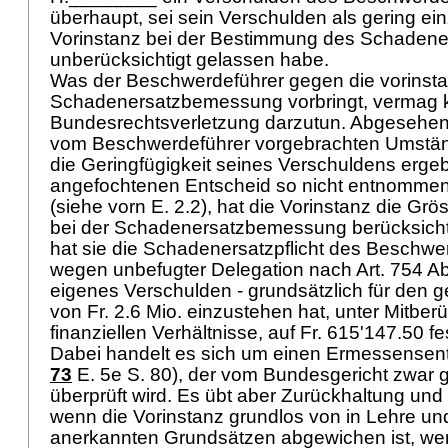
überhaupt, sei sein Verschulden als gering ei
Vorinstanz bei der Bestimmung des Schadene
unberücksichtigt gelassen habe.
Was der Beschwerdeführer gegen die vorinsta
Schadenersatzbemessung vorbringt, vermag 
Bundesrechtsverletzung darzutun. Abgesehen
vom Beschwerdeführer vorgebrachten Umstän
die Geringfügigkeit seines Verschuldens erge
angefochtenen Entscheid so nicht entnomme
(siehe vorn E. 2.2), hat die Vorinstanz die G
bei der Schadenersatzbemessung berücksicht
hat sie die Schadenersatzpflicht des Beschwe
wegen unbefugter Delegation nach
Art. 754 A
eigenes Verschulden - grundsätzlich für den
von Fr. 2.6 Mio. einzustehen hat, unter Mitber
finanziellen Verhältnisse, auf Fr. 615'147.50 f
Dabei handelt es sich um einen Ermessensent
73
E. 5e S. 80), der vom Bundesgericht zwar gr
überprüft wird. Es übt aber Zurückhaltung und s
wenn die Vorinstanz grundlos von in Lehre u
anerkannten Grundsätzen abgewichen ist, we