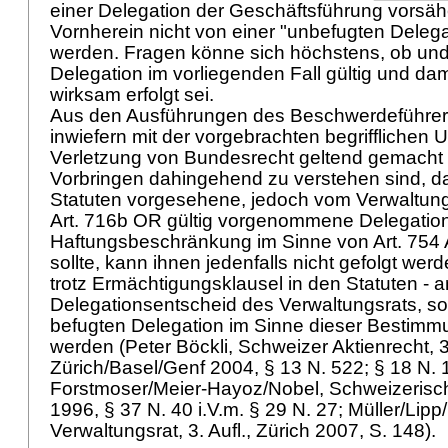
einer Delegation der Geschäftsführung vorsä
Vornherein nicht von einer "unbefugten Deleg
werden. Fragen könne sich höchstens, ob und 
Delegation im vorliegenden Fall gültig und da
wirksam erfolgt sei.
Aus den Ausführungen des Beschwerdeführers 
inwiefern mit der vorgebrachten begrifflichen
Verletzung von Bundesrecht geltend gemacht w
Vorbringen dahingehend zu verstehen sind, 
Statuten vorgesehene, jedoch vom Verwaltung
Art. 716b OR
gültig vorgenommene Delegation
Haftungsbeschränkung im Sinne von
Art. 754
sollte, kann ihnen jedenfalls nicht gefolgt werd
trotz Ermächtigungsklausel in den Statuten - 
Delegationsentscheid des Verwaltungsrats, so
befugten Delegation im Sinne dieser Besti
werden (Peter Böckli, Schweizer Aktienrecht, 3.
Zürich/Basel/Genf 2004, § 13 N. 522; § 18 N. 
Forstmoser/Meier-Hayoz/Nobel, Schweizerisch
1996, § 37 N. 40 i.V.m. § 29 N. 27; Müller/Lipp
Verwaltungsrat, 3. Aufl., Zürich 2007, S. 148).