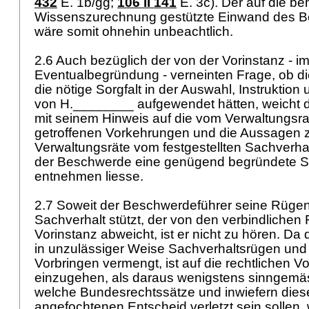
432
E. 1b/gg;
106 II 141
E. 3c). Der auf die b
Wissenszurechnung gestützte Einwand des B
wäre somit ohnehin unbeachtlich.
2.6 Auch bezüglich der von der Vorinstanz - i
Eventualbegründung - verneinten Frage, ob di
die nötige Sorgfalt in der Auswahl, Instrukti
von H.________ aufgewendet hätten, weicht 
mit seinem Hinweis auf die vom Verwaltungsra
getroffenen Vorkehrungen und die Aussagen 
Verwaltungsräte vom festgestellten Sachverha
der Beschwerde eine genügend begründete S
entnehmen liesse.
2.7 Soweit der Beschwerdeführer seine Rügen
Sachverhalt stützt, der von den verbindlichen 
Vorinstanz abweicht, ist er nicht zu hören. Da
in unzulässiger Weise Sachverhaltsrügen und 
Vorbringen vermengt, ist auf die rechtlichen V
einzugehen, als daraus wenigstens sinngemäs
welche Bundesrechtssätze und inwiefern dies
angefochtenen Entscheid verletzt sein sollen,