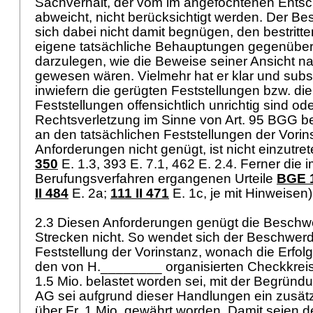
Sachverhalt, der vom im angefochtenen Entsch
abweicht, nicht berücksichtigt werden. Der B
sich dabei nicht damit begnügen, den bestritt
eigene tatsächliche Behauptungen gegenüber
darzulegen, wie die Beweise seiner Ansicht n
gewesen wären. Vielmehr hat er klar und subst
inwiefern die gerügten Feststellungen bzw. di
Feststellungen offensichtlich unrichtig sind ode
Rechtsverletzung im Sinne von
Art. 95 BGG
be
an den tatsächlichen Feststellungen der Vorin
Anforderungen nicht genügt, ist nicht einzutret
350
E. 1.3, 393 E. 7.1, 462 E. 2.4. Ferner die i
Berufungsverfahren ergangenen Urteile
BGE 1
II 484
E. 2a;
111 II 471
E. 1c, je mit Hinweisen
2.3 Diesen Anforderungen genügt die Beschw
Strecken nicht. So wendet sich der Beschwer
Feststellung der Vorinstanz, wonach die Erfo
den von H.________ organisierten Checkkreisv
1.5 Mio. belastet worden sei, mit der Begrün
AG sei aufgrund dieser Handlungen ein zusätz
über Fr. 1 Mio. gewährt worden. Damit seien d