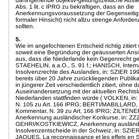
dahingehende objektiv-geltungszeitliche Aus
Abs. 1 lit. c IPRG
zu bekräftigen, dass an die
Anerkennungsvoraussetzung der Gegenseitigkei
formaler Hinsicht) nicht allzu strenge Anforde
sollten.
5.
Wie im angefochtenen Entscheid richtig zitiert 
soweit eine Begründung der geäusserten Ansic
aus, dass die Niederlande kein Gegenrecht g
STAEHELIN, a.a.O., S. 91 f.; HANISCH, Intern
Insolvenzrechte des Auslandes, in: SZIER 199
bereits über 20 Jahre zurückliegenden Publi
in jüngerer Zeit verschiedentlich zitiert, ohne 
Auseinandersetzung mit der aktuellen Rechtsl
Niederlanden stattfinden würde ( VOLKEN, in
N. 105 zu
Art. 166 IPRG
; BERTI/MABILLARD, i
Kommentar, N. 39 zu
Art. 166 IPRG
; ZILTENE
Anerkennung ausländischer Konkurse, in: ZZZ
GEHRI/KOSTKIEWICZ, Anerkennung ausländ
Insolvenzentscheide in der Schweiz, in: SZIER
JAQUES, La reconnaissance et les effets en Sui