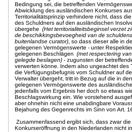
Bedingung sei, die betreffenden Vermögenswe
Abwicklung des ausländischen Konkurses au
Territorialitätsprinzip verhindere nicht, dass d
des Schuldners auf den ausländischen Insolv
übergehe
(Het territorialiteitsbeginsel verzet 
de beschikkingsbevoegheid van de schuldena
buitenlandse curator)
, so dass dieser alle in 
gelegenen Vermögenswerte - unter Respektie
gelegenen Beschlägen
(met respectering van
gelegde beslagen)
- zugunsten der betreffend
verwerten könne. Indem also ungeachtet des Ter
die Verfügungsbefugnis vom Schuldner auf d
Verwalter übergeht, tritt in Bezug auf die in d
gelegenen Vermögenswerte des ausländische
jedenfalls vom Ergebnis her doch so etwas wi
Beschlagswirkung ein. Wie vorstehend ausgefüh
aber ohnehin nicht eine unabdingbare Vorauss
Bejahung des Gegenrechts im Sinn von
Art. 1
Zusammenfassend ergibt sich, dass zwar die
Konkurseröffnung in den Niederlanden nicht i