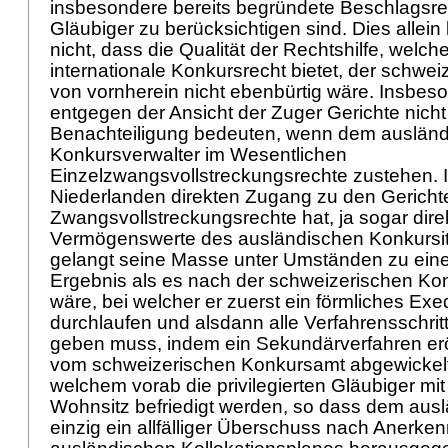
insbesondere bereits begründete Beschlagsre
Gläubiger zu berücksichtigen sind. Dies allei
nicht, dass die Qualität der Rechtshilfe, welc
internationale Konkursrecht bietet, der schweiz
von vornherein nicht ebenbürtig wäre. Insbe
entgegen der Ansicht der Zuger Gerichte nicht
Benachteiligung bedeuten, wenn dem auslän
Konkursverwalter im Wesentlichen
Einzelzwangsvollstreckungsrechte zustehen. 
Niederlanden direkten Zugang zu den Gericht
Zwangsvollstreckungsrechte hat, ja sogar dire
Vermögenswerte des ausländischen Konkursit
gelangt seine Masse unter Umständen zu ein
Ergebnis als es nach der schweizerischen Kon
wäre, bei welcher er zuerst ein förmliches Ex
durchlaufen und alsdann alle Verfahrensschri
geben muss, indem ein Sekundärverfahren erö
vom schweizerischen Konkursamt abgewickelt
welchem vorab die privilegierten Gläubiger m
Wohnsitz befriedigt werden, so dass dem aus
einzig ein allfälliger Überschuss nach Anerke