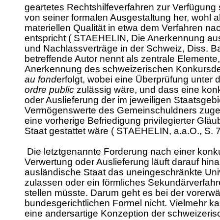
geartetes Rechtshilfeverfahren zur Verfügung s
von seiner formalen Ausgestaltung her, wohl a
materiellen Qualität in etwa dem Verfahren na
entspricht ( STAEHELIN, Die Anerkennung au
und Nachlassverträge in der Schweiz, Diss. Ba
betreffende Autor nennt als zentrale Elemente
Anerkennung des schweizerischen Konkursd
au fond
erfolgt, wobei eine Überprüfung unter
ordre public
zulässig wäre, und dass eine kon
oder Auslieferung der im jeweiligen Staatsgeb
Vermögenswerte des Gemeinschuldners zugel
eine vorherige Befriedigung privilegierter Gläu
Staat gestattet wäre ( STAEHELIN, a.a.O., S. 
Die letztgenannte Forderung nach einer kon
Verwertung oder Auslieferung läuft darauf hin
ausländische Staat das uneingeschränkte Univ
zulassen oder ein förmliches Sekundärverfah
stellen müsste. Darum geht es bei der vorerw
bundesgerichtlichen Formel nicht. Vielmehr 
eine andersartige Konzeption der schweizeri