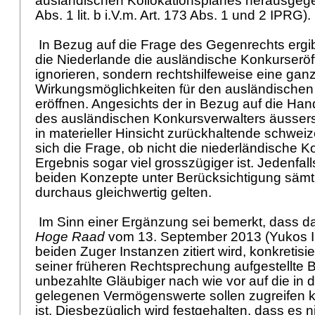
ausländischen Kollokationsplanes herausgege
Abs. 1 lit. b i.V.m.
Art. 173 Abs. 1 und 2 IPRG
)
In Bezug auf die Frage des Gegenrechts ergib
die Niederlande die ausländische Konkurseröf
ignorieren, sondern rechtshilfeweise eine gan
Wirkungsmöglichkeiten für den ausländischen
eröffnen. Angesichts der in Bezug auf die Ha
des ausländischen Konkursverwalters äusserst
in materieller Hinsicht zurückhaltende schweiz
sich die Frage, ob nicht die niederländische K
Ergebnis sogar viel grosszügiger ist. Jedenfall
beiden Konzepte unter Berücksichtigung sämtl
durchaus gleichwertig gelten.
Im Sinn einer Ergänzung sei bemerkt, dass da
Hoge Raad
vom 13. September 2013 (Yukos II
beiden Zuger Instanzen zitiert wird, konkretisier
seiner früheren Rechtsprechung aufgestellte 
unbezahlte Gläubiger nach wie vor auf die in
gelegenen Vermögenswerte sollen zugreifen 
ist. Diesbezüglich wird festgehalten, dass es n