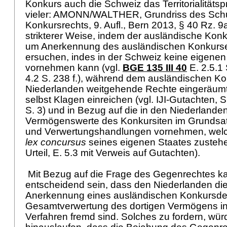
Konkurs auch die Schweiz das Territorialitätspr
vieler: AMONN/WALTHER, Grundriss des Schu
Konkursrechts, 9. Aufl., Bern 2013, § 40 Rz. 9a 
strikterer Weise, indem der ausländische Konk
um Anerkennung des ausländischen Konkurse
ersuchen, indes in der Schweiz keine eigene
vornehmen kann (vgl.
BGE 135 III 40
E. 2.5.1 
4.2 S. 238 f.), während dem ausländischen Ko
Niederlanden weitgehende Rechte eingeräumt
selbst Klagen einreichen (vgl. IJI-Gutachten, 
S. 3) und in Bezug auf die in den Niederland
Vermögenswerte des Konkursiten im Grundsat
und Verwertungshandlungen vornehmen, wel
lex concursus
seines eigenen Staates zusteh
Urteil, E. 5.3 mit Verweis auf Gutachten).
Mit Bezug auf die Frage des Gegenrechtes ka
entscheidend sein, dass den Niederlanden die
Anerkennung eines ausländischen Konkursdek
Gesamtverwertung des dortigen Vermögens in
Verfahren fremd sind. Solches zu fordern, wür