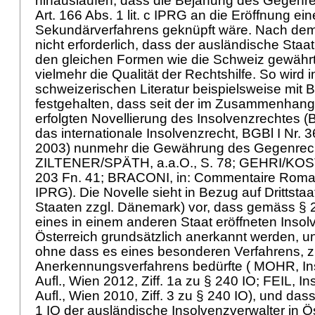
hinauslaufen, dass die Bejahung des Gegenre
Art. 166 Abs. 1 lit. c IPRG
an die Eröffnung ein
Sekundärverfahrens geknüpft wäre. Nach dem
nicht erforderlich, dass der ausländische Staa
den gleichen Formen wie die Schweiz gewährt;
vielmehr die Qualität der Rechtshilfe. So wird i
schweizerischen Literatur beispielsweise mit 
festgehalten, dass seit der im Zusammenhang
erfolgten Novellierung des Insolvenzrechtes 
das internationale Insolvenzrecht, BGBl I Nr. 
2003) nunmehr die Gewährung des Gegenrecht
ZILTENER/SPÄTH, a.a.O., S. 78; GEHRI/KOST
203 Fn. 41; BRACONI, in: Commentaire Roma
IPRG
). Die Novelle sieht in Bezug auf Drittstaa
Staaten zzgl. Dänemark) vor, dass gemäss § 
eines in einem anderen Staat eröffneten Insol
Österreich grundsätzlich anerkannt werden, 
ohne dass es eines besonderen Verfahrens, z
Anerkennungsverfahrens bedürfte ( MOHR, In
Aufl., Wien 2012, Ziff. 1a zu § 240 IO; FEIL, I
Aufl., Wien 2010, Ziff. 3 zu § 240 IO), und da
1 IO der ausländische Insolvenzverwalter in Ö