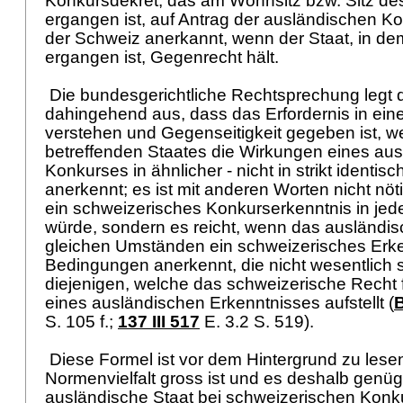
Konkursdekret, das am Wohnsitz bzw. Sitz de
ergangen ist, auf Antrag der ausländischen K
der Schweiz anerkannt, wenn der Staat, in de
ergangen ist, Gegenrecht hält.
Die bundesgerichtliche Rechtsprechung legt 
dahingehend aus, dass das Erfordernis in ein
verstehen und Gegenseitigkeit gegeben ist, 
betreffenden Staates die Wirkungen eines au
Konkurses in ähnlicher - nicht in strikt identis
anerkennt; es ist mit anderen Worten nicht nö
ein schweizerisches Konkurserkenntnis in jed
würde, sondern es reicht, wenn das ausländis
gleichen Umständen ein schweizerisches Erke
Bedingungen anerkennt, die nicht wesentlich s
diejenigen, welche das schweizerische Recht
eines ausländischen Erkenntnisses aufstellt (
B
S. 105 f.;
137 III 517
E. 3.2 S. 519).
Diese Formel ist vor dem Hintergrund zu lesen
Normenvielfalt gross ist und es deshalb gen
ausländische Staat bei schweizerischen Konk