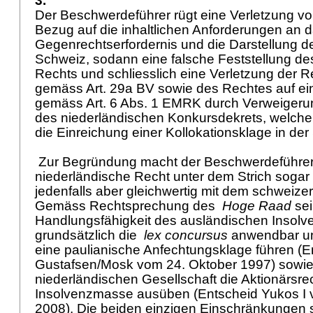
3.
Der Beschwerdeführer rügt eine Verletzung v
Bezug auf die inhaltlichen Anforderungen an 
Gegenrechtserfordernis und die Darstellung de
Schweiz, sodann eine falsche Feststellung d
Rechts und schliesslich eine Verletzung der 
gemäss
Art. 29a BV
sowie des Rechtes auf ein
gemäss
Art. 6 Abs. 1 EMRK
durch Verweigeru
des niederländischen Konkursdekrets, welche
die Einreichung einer Kollokationsklage in der
Zur Begründung macht der Beschwerdeführer 
niederländische Recht unter dem Strich sogar
jedenfalls aber gleichwertig mit dem schweize
Gemäss Rechtsprechung des
Hoge Raad
sei
Handlungsfähigkeit des ausländischen Insolv
grundsätzlich die
lex concursus
anwendbar un
eine paulianische Anfechtungsklage führen (E
Gustafsen/Mosk vom 24. Oktober 1997) sowie 
niederländischen Gesellschaft die Aktionärsre
Insolvenzmasse ausüben (Entscheid Yukos I
2008). Die beiden einzigen Einschränkungen s