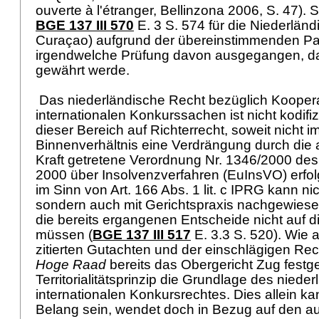
ouverte à l'étranger, Bellinzona 2006, S. 47). 
BGE 137 III 570
E. 3 S. 574 für die Niederländ
Curaçao) aufgrund der übereinstimmenden P
irgendwelche Prüfung davon ausgegangen, d
gewährt werde.
Das niederländische Recht bezüglich Koopera
internationalen Konkurssachen ist nicht kodifiz
dieser Bereich auf Richterrecht, soweit nicht i
Binnenverhältnis eine Verdrängung durch die 
Kraft getretene Verordnung Nr. 1346/2000 de
2000 über Insolvenzverfahren (EuInsVO) erfo
im Sinn von
Art. 166 Abs. 1 lit. c IPRG
kann nic
sondern auch mit Gerichtspraxis nachgewiese
die bereits ergangenen Entscheide nicht auf 
müssen (
BGE 137 III 517
E. 3.3 S. 520). Wie 
zitierten Gutachten und der einschlägigen R
Hoge Raad
bereits das Obergericht Zug festge
Territorialitätsprinzip die Grundlage des niede
internationalen Konkursrechtes. Dies allein ka
Belang sein, wendet doch in Bezug auf den a