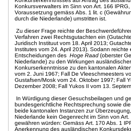
Konkurserkenntnisses auf Antrag des auslän
Konkursverwalters im Sinn von
Art. 166 IPRG
,
Voraussetzung gemäss Abs. 1 lit. c (Gewähr
durch die Niederlande) umstritten ist.
Zu dieser Frage reichte der Beschwerdeführe
Verfahren zwei Rechtsgutachten ein (Gutachte
Juridisch Instituut vom 18. April 2013; Gutac
Institutes vom 24. April 2013). Sodann reichte
Entscheidungen des
Hoge Raad
(oberster Ge
Niederlande) zu den Wirkungen ausländische
Konkurserkenntnisse zu den kantonalen Akten (
vom 2. Juni 1967; Fall De Vleeschmeesters vo
Gustafsen/Mosk vom 24. Oktober 1997; Fall Y
Dezember 2008; Fall Yukos II vom 13. Septe
In Würdigung dieser Gesuchsbeilagen und ges
bundesgerichtliche Rechtsprechung sowie die
beide kantonalen Instanzen zur Überzeugung,
Niederlande kein Gegenrecht im Sinn von
Art.
gewähren würden: Gemäss
Art. 170 Abs. 1 I
Anerkennung des ausländischen Konkursdekret