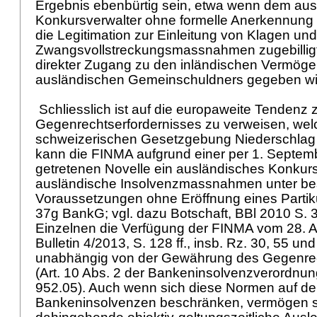
Ergebnis ebenbürtig sein, etwa wenn dem au
Konkursverwalter ohne formelle Anerkennung
die Legitimation zur Einleitung von Klagen und
Zwangsvollstreckungsmassnahmen zugebilligt
direkter Zugang zu den inländischen Vermög
ausländischen Gemeinschuldners gegeben wi
Schliesslich ist auf die europaweite Tendenz
Gegenrechtserfordernisses zu verweisen, wel
schweizerischen Gesetzgebung Niederschlag 
kann die FINMA aufgrund einer per 1. Septemb
getretenen Novelle ein ausländisches Konkur
ausländische Insolvenzmassnahmen unter be
Voraussetzungen ohne Eröffnung eines Partik
37g BankG
; vgl. dazu Botschaft, BBl 2010 S.
Einzelnen die Verfügung der FINMA vom 28. Au
Bulletin 4/2013, S. 128 ff., insb. Rz. 30, 55 und
unabhängig von der Gewährung des Gegenre
(Art. 10 Abs. 2 der Bankeninsolvenzverordnu
952.05). Auch wenn sich diese Normen auf de
Bankeninsolvenzen beschränken, vermögen s