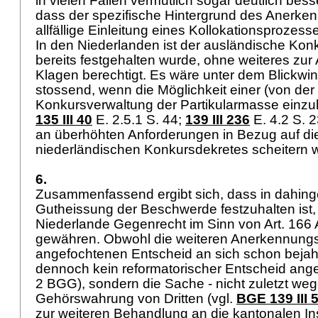
in vielen Fällen vermutlich sogar deutlich be
dass der spezifische Hintergrund des Anerk
allfällige Einleitung eines Kollokationsprozesse
In den Niederlanden ist der ausländische Konk
bereits festgehalten wurde, ohne weiteres zu
Klagen berechtigt. Es wäre unter dem Blickwi
stossend, wenn die Möglichkeit einer (von de
Konkursverwaltung der Partikularmasse einzul
135 III 40
E. 2.5.1 S. 44;
139 III 236
E. 4.2 S. 2
an überhöhten Anforderungen in Bezug auf d
niederländischen Konkursdekretes scheitern 
6.
Zusammenfassend ergibt sich, dass in dahin
Gutheissung der Beschwerde festzuhalten ist,
Niederlande Gegenrecht im Sinn von
Art. 166 
gewähren. Obwohl die weiteren Anerkennung
angefochtenen Entscheid an sich schon bejaht
dennoch kein reformatorischer Entscheid ange
2 BGG
), sondern die Sache - nicht zuletzt we
Gehörswahrung von Dritten (vgl.
BGE 139 III 
zur weiteren Behandlung an die kantonalen I