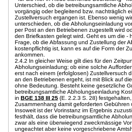
Unterschied, ob die betreibungsamtliche Abh
vorgängig oder begleitend bzw. nachträglich e
Zustellversuch ergangen ist. Ebenso wenig wir
unterschieden, ob die Abholungseinladung v
per Post an den Betriebenen zugestellt wird o
den Briefkasten gelegt wird. Geht es um die - 
Frage, ob die Abfassung und Zustellung der 
kostenpflichtig ist, kann es auf die Form der Zu
ankommen.
2.4.2 In gleicher Weise gilt dies für den Zeitpu
Abholungseinladung; ob eine solche Aufforder
erst nach einem (erfolglosen) Zustellversuch
an den Betriebenen ergeht, ist mit Blick auf 
ohne Bedeutung. Besteht keine gesetzliche Gr
betreibungsamtliche Abholungseinladung Kost
in
BGE 138 III 25
(E. 2.2.3 S. 28) festgehalten, s
Zusammenhang damit geforderten Gebühren 
Insoweit ist der Vorinstanz im Ergebnis zuzus
festhält, dass die betreibungsamtliche Abholu
zwar als eine überwiegend zweckmässige Vor
ungeachtet aber keine vorgeschriebene Amtsh