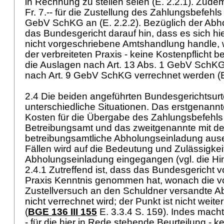
in Rechnung zu stellen seien (E. 2.2.1). Zude
Fr. 7.-- für die Zustellung des Zahlungsbefehl
GebV SchKG
an (E. 2.2.2). Bezüglich der Ab
das Bundesgericht darauf hin, dass es sich hi
nicht vorgeschriebene Amtshandlung handle, 
der verbreiteten Praxis - keine Kostenpflicht 
die Auslagen nach
Art. 13 Abs. 1 GebV SchK
nach
Art. 9 GebV SchKG
verrechnet werden (E
2.4 Die beiden angeführten Bundesgerichtsurt
unterschiedliche Situationen. Das erstgenannte
Kosten für die Übergabe des Zahlungsbefehls
Betreibungsamt und das zweitgenannte mit de
betreibungsamtliche Abholungseinladung ause
Fällen wird auf die Bedeutung und Zulässigkei
Abholungseinladung eingegangen (vgl. die Hin
2.4.1 Zutreffend ist, dass das Bundesgericht 
Praxis Kenntnis genommen hat, wonach die v
Zustellversuch an den Schuldner versandte 
nicht verrechnet wird; der Punkt ist nicht weite
(
BGE 136 III 155
E. 3.3.4 S. 159). Indes mach
- für die hier in Rede stehende Beurteilung -