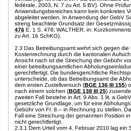
fédérale, 2003, N. 7 zu
Art. 5 BV
). Ohne Prüfu
Anwendungsbereiches kann kein konkretes Ver
abgeleitet werden. In Anwendung der GebV S
streng beachtete Grundsatz der Gesetzmässigk
476
E. 1 S. 478; WALTHER, in: Kurzkommenta
zu
Art. 16 SchKG
).
2.3 Das Betreibungsamt wehrt sich gegen die 
Kostenrechnung durch die kantonalen Aufsich
Ansicht nach ist die Streichung der Gebühr von 
einer betreibungsamtlichen Abholungseinladun
gerechtfertigt. Die bundesgerichtliche Rechts
unterscheide, ob das Betreibungsamt die Abh
dem ersten Zustellversuch (
BGE 136 III 155
) 
nach einem solchen (
BGE 138 III 25
) zusende
zweiten Fall bestehe in
Art. 9 Abs. 1 lit. a Ge
gesetzliche Grundlage, um für eine Abholungs
Gebühr von Fr. 8.-- in Rechnung zu stellen. Da
Fall eine Streichung der genannten Position 
nicht gerechtfertigt.
2.3.1 Dem Urteil vom 4. Februar 2010 lag ein 