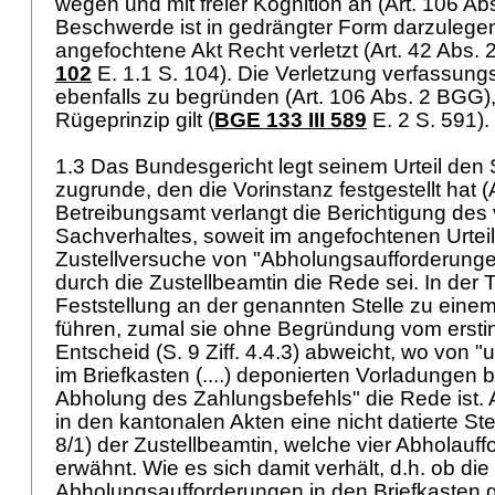
wegen und mit freier Kognition an (
Art. 106 A
Beschwerde ist in gedrängter Form darzulegen
angefochtene Akt Recht verletzt (
Art. 42 Abs.
102
E. 1.1 S. 104). Die Verletzung verfassung
ebenfalls zu begründen (
Art. 106 Abs. 2 BGG
)
Rügeprinzip gilt (
BGE 133 III 589
E. 2 S. 591).
1.3 Das Bundesgericht legt seinem Urteil den
zugrunde, den die Vorinstanz festgestellt hat (
Betreibungsamt verlangt die Berichtigung des 
Sachverhaltes, soweit im angefochtenen Urteil
Zustellversuche von "Abholungsaufforderunge
durch die Zustellbeamtin die Rede sei. In der 
Feststellung an der genannten Stelle zu eine
führen, zumal sie ohne Begründung vom ersti
Entscheid (S. 9 Ziff. 4.4.3) abweicht, wo von 
im Briefkasten (....) deponierten Vorladungen
Abholung des Zahlungsbefehls" die Rede ist. Al
in den kantonalen Akten eine nicht datierte St
8/1) der Zustellbeamtin, welche vier Abholauf
erwähnt. Wie es sich damit verhält, d.h. ob die
Abholungsaufforderungen in den Briefkasten g