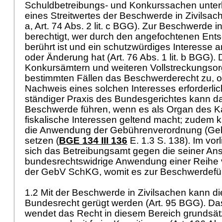
Schuldbetreibungs- und Konkurssachen unter
eines Streitwertes der Beschwerde in Zivilsac
a,
Art. 74 Abs. 2 lit. c BGG
). Zur Beschwerde in
berechtigt, wer durch den angefochtenen Ent
berührt ist und ein schutzwürdiges Interesse
oder Änderung hat (
Art. 76 Abs. 1 lit. b BGG
).
Konkursämtern und weiteren Vollstreckungsor
bestimmten Fällen das Beschwerderecht zu, 
Nachweis eines solchen Interesses erforderli
ständiger Praxis des Bundesgerichtes kann d
Beschwerde führen, wenn es als Organ des K
fiskalische Interessen geltend macht; zudem 
die Anwendung der Gebührenverordnung (Ge
setzen (
BGE 134 III 136
E. 1.3 S. 138). Im vo
sich das Betreibungsamt gegen die seiner Ans
bundesrechtswidrige Anwendung einer Reihe
der GebV SchKG, womit es zur Beschwerdefüh
1.2 Mit der Beschwerde in Zivilsachen kann di
Bundesrecht gerügt werden (
Art. 95 BGG
). D
wendet das Recht in diesem Bereich grundsät