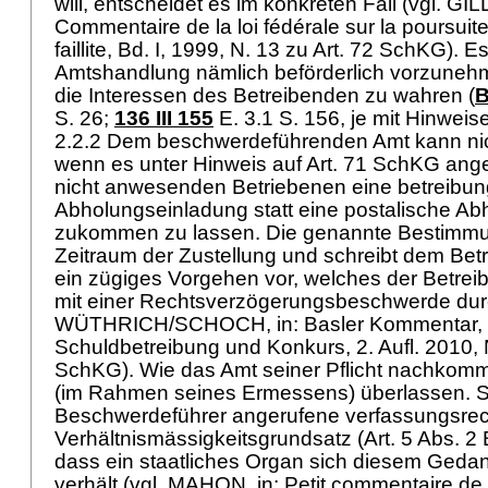
will, entscheidet es im konkreten Fall (vgl. G
Commentaire de la loi fédérale sur la poursuite
faillite, Bd. I, 1999, N. 13 zu
Art. 72 SchKG
). E
Amtshandlung nämlich beförderlich vorzuneh
die Interessen des Betreibenden zu wahren (
B
S. 26;
136 III 155
E. 3.1 S. 156, je mit Hinweis
2.2.2 Dem beschwerdeführenden Amt kann nic
wenn es unter Hinweis auf
Art. 71 SchKG
ange
nicht anwesenden Betriebenen eine betreibun
Abholungseinladung statt eine postalische A
zukommen zu lassen. Die genannte Bestimmun
Zeitraum der Zustellung und schreibt dem Be
ein zügiges Vorgehen vor, welches der Betre
mit einer Rechtsverzögerungsbeschwerde dur
WÜTHRICH/SCHOCH, in: Basler Kommentar, 
Schuldbetreibung und Konkurs, 2. Aufl. 2010,
SchKG
). Wie das Amt seiner Pflicht nachkomm
(im Rahmen seines Ermessens) überlassen. S
Beschwerdeführer angerufene verfassungsrech
Verhältnismässigkeitsgrundsatz (
Art. 5 Abs. 2
dass ein staatliches Organ sich diesem Ged
verhält (vgl. MAHON, in: Petit commentaire de 