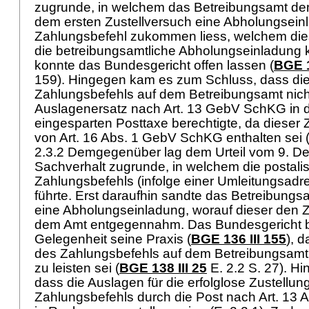
zugrunde, in welchem das Betreibungsamt de
dem ersten Zustellversuch eine Abholungsein
Zahlungsbefehl zukommen liess, welchem dies
die betreibungsamtliche Abholungseinladung kos
konnte das Bundesgericht offen lassen (
BGE 1
159). Hingegen kam es zum Schluss, dass di
Zahlungsbefehls auf dem Betreibungsamt nich
Auslagenersatz nach
Art. 13 GebV SchKG
in 
eingesparten Posttaxe berechtigte, da dieser 
von
Art. 16 Abs. 1 GebV SchKG
enthalten sei (
2.3.2 Demgegenüber lag dem Urteil vom 9. D
Sachverhalt zugrunde, in welchem die postali
Zahlungsbefehls (infolge einer Umleitungsadre
führte. Erst daraufhin sandte das Betreibung
eine Abholungseinladung, worauf dieser den 
dem Amt entgegennahm. Das Bundesgericht be
Gelegenheit seine Praxis (
BGE 136 III 155
), d
des Zahlungsbefehls auf dem Betreibungsamt
zu leisten sei (
BGE 138 III 25
E. 2.2 S. 27). Hin
dass die Auslagen für die erfolglose Zustellun
Zahlungsbefehls durch die Post nach
Art. 13