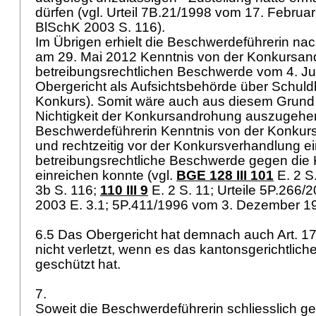
dürfen (vgl. Urteil 7B.21/1998 vom 17. Februar
BlSchK 2003 S. 116).
Im Übrigen erhielt die Beschwerdeführerin n
am 29. Mai 2012 Kenntnis von der Konkursand
betreibungsrechtlichen Beschwerde vom 4. Ju
Obergericht als Aufsichtsbehörde über Schul
Konkurs). Somit wäre auch aus diesem Grund 
Nichtigkeit der Konkursandrohung auszugehen
Beschwerdeführerin Kenntnis von der Konkur
und rechtzeitig vor der Konkursverhandlung e
betreibungsrechtliche Beschwerde gegen di
einreichen konnte (vgl.
BGE 128 III 101
E. 2 S
3b S. 116;
110 III 9
E. 2 S. 11; Urteile 5P.266
2003 E. 3.1; 5P.411/1996 vom 3. Dezember 19
6.5 Das Obergericht hat demnach auch
Art. 
nicht verletzt, wenn es das kantonsgerichtlic
geschützt hat.
7.
Soweit die Beschwerdeführerin schliesslich g