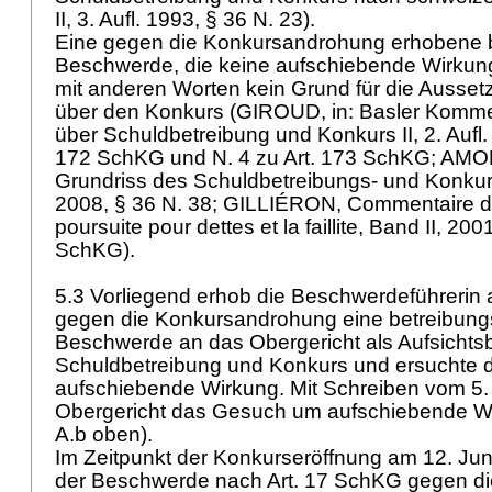
II, 3. Aufl. 1993, § 36 N. 23).
Eine gegen die Konkursandrohung erhobene b
Beschwerde, die keine aufschiebende Wirkung 
mit anderen Worten kein Grund für die Ausse
über den Konkurs (GIROUD, in: Basler Komm
über Schuldbetreibung und Konkurs II, 2. Aufl
172 SchKG
und N. 4 zu
Art. 173 SchKG
; AM
Grundriss des Schuldbetreibungs- und Konkursr
2008, § 36 N. 38; GILLIÉRON, Commentaire de l
poursuite pour dettes et la faillite, Band II, 20
SchKG
).
5.3 Vorliegend erhob die Beschwerdeführerin 
gegen die Konkursandrohung eine betreibungs
Beschwerde an das Obergericht als Aufsichts
Schuldbetreibung und Konkurs und ersuchte 
aufschiebende Wirkung. Mit Schreiben vom 5. 
Obergericht das Gesuch um aufschiebende Wirk
A.b oben).
Im Zeitpunkt der Konkurseröffnung am 12. J
der Beschwerde nach
Art. 17 SchKG
gegen di