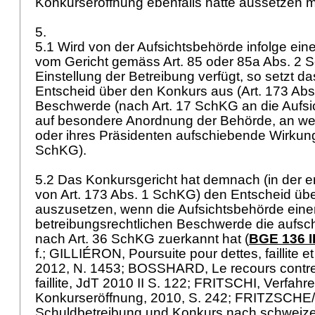
Konkurseröffnung ebenfalls hätte aussetzen m
5.
5.1 Wird von der Aufsichtsbehörde infolge ei
vom Gericht gemäss
Art. 85 oder 85a Abs. 2
Einstellung der Betreibung verfügt, so setzt d
Entscheid über den Konkurs aus (
Art. 173 Ab
Beschwerde (nach
Art. 17 SchKG
an die Aufsi
auf besondere Anordnung der Behörde, an welch
oder ihres Präsidenten aufschiebende Wirkung
SchKG
).
5.2 Das Konkursgericht hat demnach (in der er
von
Art. 173 Abs. 1 SchKG
) den Entscheid üb
auszusetzen, wenn die Aufsichtsbehörde eine
betreibungsrechtlichen Beschwerde die aufs
nach
Art. 36 SchKG
zuerkannt hat (
BGE 136 II
f.; GILLIÉRON, Poursuite pour dettes, faillite et
2012, N. 1453; BOSSHARD, Le recours contre
faillite, JdT 2010 II S. 122; FRITSCHI, Verfahr
Konkurseröffnung, 2010, S. 242; FRITZSCH
Schuldbetreibung und Konkurs nach schweiz