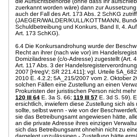
die Aufsichtsbehörde (ohne dass ihr aufschi
zuerkannt worden wäre) dann zur Aussetzung 
auch der Fall des
Art. 173 Abs. 2 SchKG
zutriff
(JAEGER/WALDER/KULL/KOTTMANN, Bundes
Schuldbetreibung und Konkurs, Band II, 4. Auf
Art. 173 SchKG
).
6.4 Die Konkursandrohung wurde der Beschwe
Recht an ihrer (nach wie vor) im Handelsregis
Domiziladresse (c/o-Adresse) zugestellt (Art. 43 
Art. 117 Abs. 3 der Handelsregisterverordnun
2007 [HregV; SR 221.411]; vgl. Urteile 5A_682
2010 E. 4.2.2; 5A_215/2007 vom 2. Oktober 20
solchen Fällen eine Zustellung an einen Verwa
Prokuristen der juristischen Person nicht mehr
120 III 64
E. 3a S. 66;
119 III 57
E. 3d S. 59). 
ersichtlich, inwiefern diese Zustellung sich als
sollte, selbst wenn - wie von der Beschwerdef
sie das Betreibungsamt angewiesen hätte, alle
an die private Adresse ihres einzigen Verwaltu
sich das Betreibungsamt ohnehin nicht zu eine
dargelegt unzulässigen - Zustellung hätte erm