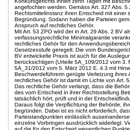
Konkursgerichts innert zehn Tagen mit Besc
angefochten werden. Gemäss
Art. 327 Abs. 
Rechtsmittelinstanz ihren Entscheid mit einer s
Begründung. Sodann haben die Parteien ge
Anspruch auf rechtliches Gehör.
Mit
Art. 53 ZPO
wird der in
Art. 29 Abs. 2 BV
al
verfassungsrechtliche Minimalgarantie verank
rechtliches Gehör für den Anwendungsbereich
Gesetzesstufe geregelt. Die vom Bundesgeric
BV
entwickelte Praxis ist auch für die Ausleg
berücksichtigen (Urteile 5A_109/2012 vom 3. 
5A_31/2012 vom 5. März 2012 E. 4.3 mit Hinw
Beschwerdeführerin gerügte Verletzung ihres
rechtliches Gehör ist damit im Lichte von
Art. 
Das rechtliche Gehör verlangt, dass die Behör
des vom Entscheid in ihrer Rechtsstellung Be
tatsächlich hört, prüft und in der Entscheidfind
Daraus folgt die Verpflichtung der Behörde, ih
begründen. Dabei ist es nicht erforderlich, dass
Parteistandpunkten einlässlich auseinanderse
einzelne Vorbringen ausdrücklich widerlegt. V
auf die für den Entscheid wesentlichen Punkt