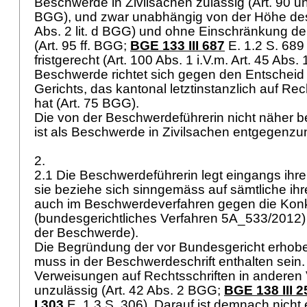
Beschwerde in Zivilsachen zulässig (
Art. 90 
BGG
), und zwar unabhängig von der Höhe des 
Abs. 2 lit. d BGG
) und ohne Einschränkung d
(
Art. 95 ff. BGG
;
BGE 133 III 687
E. 1.2 S. 689 
fristgerecht (Art. 100 Abs. 1 i.V.m.
Art. 45 Abs.
Beschwerde richtet sich gegen den Entscheid
Gerichts, das kantonal letztinstanzlich auf Rech
hat (
Art. 75 BGG
).
Die von der Beschwerdeführerin nicht näher 
ist als Beschwerde in Zivilsachen entgegen
2.
2.1 Die Beschwerdeführerin legt eingangs ihr
sie beziehe sich sinngemäss auf sämtliche ihre
auch im Beschwerdeverfahren gegen die Ko
(bundesgerichtliches Verfahren 5A_533/2012) 
der Beschwerde).
Die Begründung der vor Bundesgericht erho
muss in der Beschwerdeschrift enthalten sein
Verweisungen auf Rechtsschriften in anderen 
unzulässig (
Art. 42 Abs. 2 BGG
;
BGE 138 III 2
I 303
E. 1.3 S. 306). Darauf ist demnach nicht 