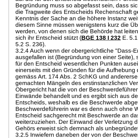
Begründung muss so abgefasst sein, dass sich
die Tragweite des Entscheids Rechenschaft ge
Kenntnis der Sache an die höhere Instanz wei
diesem Sinne müssen wenigstens kurz die Ü
werden, von denen sich die Behörde hat leiten
sich ihr Entscheid stützt (
BGE 138 I 232
E. 5.1
5.2 S. 236).
3.2.4 Auch wenn der obergerichtliche "Dass-E
ausgefallen ist (Begründung von einer Seite), s
für den Entscheid wesentlichen Punkten ause
einerseits mit den Gründen für die Aufhebung
gemäss
Art. 174 Abs. 2 SchKG
und anderersei
gemachten Mängeln des erstinstanzlichen Ver
Obergericht hat die von der Beschwerdeführe
Einwände behandelt und es ergibt sich aus d
Entscheids, weshalb es die Beschwerde abge
Beschwerdeführerin war es denn auch ohne W
Entscheid sachgerecht mit Beschwerde an da
weiterzuziehen. Der Einwand der Verletzung d
Gehörs erweist sich demnach als unbegründe
3.2.5 Inwiefern daneben der von der Beschwe