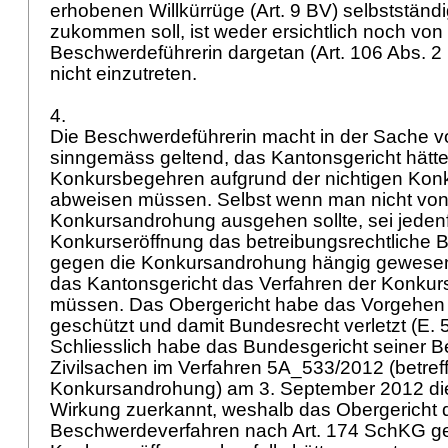
erhobenen Willkürrüge (
Art. 9 BV
) selbststän
zukommen soll, ist weder ersichtlich noch von
Beschwerdeführerin dargetan (
Art. 106 Abs. 
nicht einzutreten.
4.
Die Beschwerdeführerin macht in der Sache v
sinngemäss geltend, das Kantonsgericht hätt
Konkursbegehren aufgrund der nichtigen Ko
abweisen müssen. Selbst wenn man nicht von d
Konkursandrohung ausgehen sollte, sei jedenfa
Konkurseröffnung das betreibungsrechtliche
gegen die Konkursandrohung hängig gewesen
das Kantonsgericht das Verfahren der Konkur
müssen. Das Obergericht habe das Vorgehen 
geschützt und damit Bundesrecht verletzt (E. 
Schliesslich habe das Bundesgericht seiner 
Zivilsachen im Verfahren 5A_533/2012 (betref
Konkursandrohung) am 3. September 2012 di
Wirkung zuerkannt, weshalb das Obergericht 
Beschwerdeverfahren nach
Art. 174 SchKG
ge