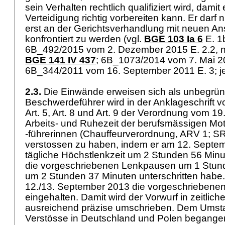
sein Verhalten rechtlich qualifiziert wird, damit 
Verteidigung richtig vorbereiten kann. Er darf n
erst an der Gerichtsverhandlung mit neuen A
konfrontiert zu werden (vgl.
BGE 103 Ia 6
E. 1b
6B_492/2015 vom 2. Dezember 2015 E. 2.2, nich
BGE 141 IV 437
; 6B_1073/2014 vom 7. Mai 20
6B_344/2011 vom 16. September 2011 E. 3; j
2.3.
Die Einwände erweisen sich als unbegrü
Beschwerdeführer wird in der Anklageschrift 
Art. 5,
Art. 8 und
Art. 9 der Verordnung vom 19.
Arbeits- und Ruhezeit der berufsmässigen Mo
-führerinnen (Chauffeurverordnung, ARV 1; S
verstossen zu haben, indem er am 12. Septe
tägliche Höchstlenkzeit um 2 Stunden 56 Minu
die vorgeschriebenen Lenkpausen um 1 Stun
um 2 Stunden 37 Minuten unterschritten habe
12./13. September 2013 die vorgeschriebenen
eingehalten. Damit wird der Vorwurf in zeitliche
ausreichend präzise umschrieben. Dem Umsta
Verstösse in Deutschland und Polen begangen