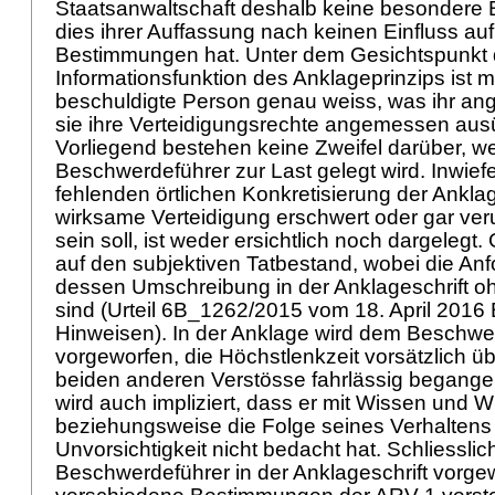
Staatsanwaltschaft deshalb keine besondere 
dies ihrer Auffassung nach keinen Einfluss a
Bestimmungen hat. Unter dem Gesichtspunkt 
Informationsfunktion des Anklageprinzips ist
beschuldigte Person genau weiss, was ihr ange
sie ihre Verteidigungsrechte angemessen au
Vorliegend bestehen keine Zweifel darüber, w
Beschwerdeführer zur Last gelegt wird. Inwief
fehlenden örtlichen Konkretisierung der Anklag
wirksame Verteidigung erschwert oder gar ve
sein soll, ist weder ersichtlich noch dargelegt.
auf den subjektiven Tatbestand, wobei die An
dessen Umschreibung in der Anklageschrift o
sind (Urteil 6B_1262/2015 vom 18. April 2016 E
Hinweisen). In der Anklage wird dem Beschwe
vorgeworfen, die Höchstlenkzeit vorsätzlich üb
beiden anderen Verstösse fahrlässig begange
wird auch impliziert, dass er mit Wissen und W
beziehungsweise die Folge seines Verhaltens a
Unvorsichtigkeit nicht bedacht hat. Schliessli
Beschwerdeführer in der Anklageschrift vorge