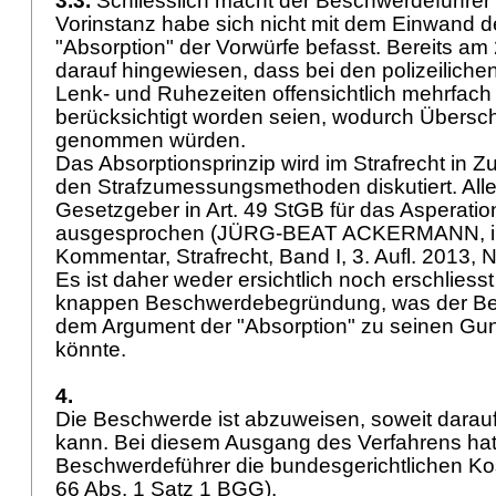
3.3.
Schliesslich macht der Beschwerdeführer 
Vorinstanz habe sich nicht mit dem Einwand der
"Absorption" der Vorwürfe befasst. Bereits am 
darauf hingewiesen, dass bei den polizeilich
Lenk- und Ruhezeiten offensichtlich mehrfach
berücksichtigt worden seien, wodurch Übersc
genommen würden.
Das Absorptionsprinzip wird im Strafrecht in
den Strafzumessungsmethoden diskutiert. Aller
Gesetzgeber in
Art. 49 StGB
für das Asperatio
ausgesprochen (JÜRG-BEAT ACKERMANN, in
Kommentar, Strafrecht, Band I, 3. Aufl. 2013, 
Es ist daher weder ersichtlich noch erschliesst
knappen Beschwerdebegründung, was der Be
dem Argument der "Absorption" zu seinen Gun
könnte.
4.
Die Beschwerde ist abzuweisen, soweit darau
kann. Bei diesem Ausgang des Verfahrens hat
Beschwerdeführer die bundesgerichtlichen Kos
66 Abs. 1 Satz 1 BGG
).