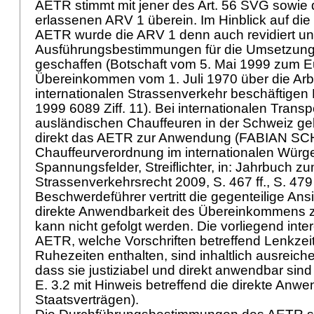
AETR stimmt mit jener des
Art. 56 SVG
sowie d
erlassenen ARV 1 überein. Im Hinblick auf die 
AETR wurde die ARV 1 denn auch revidiert u
Ausführungsbestimmungen für die Umsetzun
geschaffen (Botschaft vom 5. Mai 1999 zum 
Übereinkommen vom 1. Juli 1970 über die Arb
internationalen Strassenverkehr beschäftigen
1999 6089 Ziff. 11). Bei internationalen Trans
ausländischen Chauffeuren in der Schweiz gel
direkt das AETR zur Anwendung (FABIAN SC
Chauffeurverordnung im internationalen Würgeg
Spannungsfelder, Streiflichter, in: Jahrbuch z
Strassenverkehrsrecht 2009, S. 467 ff., S. 479 
Beschwerdeführer vertritt die gegenteilige Ans
direkte Anwendbarkeit des Übereinkommens z
kann nicht gefolgt werden. Die vorliegend int
AETR
, welche Vorschriften betreffend Lenkze
Ruhezeiten enthalten, sind inhaltlich ausreich
dass sie justiziabel und direkt anwendbar sind
E. 3.2 mit Hinweis betreffend die direkte Anwe
Staatsverträgen).