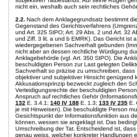
subjektiven Tatbestands. Auf seine Rügen geh
nicht ein, weshalb auch sein rechtliches Gehör
2.2.
Nach dem Anklagegrundsatz bestimmt die 
Gegenstand des Gerichtsverfahrens (Umgren
und
Art. 325 StPO
;
Art. 29 Abs. 2 und
Art. 32 A
und Ziff. 3 lit. a und b EMRK). Das Gericht ist
wiedergegebenen Sachverhalt gebunden (Immut
nicht aber an dessen rechtliche Würdigung du
Anklagebehörde (vgl.
Art. 350 StPO
). Die Ankl
beschuldigten Person zur Last gelegten Delikt
Sachverhalt so präzise zu umschreiben, dass 
objektiver und subjektiver Hinsicht genügend k
Akkusationsprinzip bezweckt zugleich den Sc
Verteidigungsrechte der beschuldigten Perso
Anspruch auf rechtliches Gehör (Informationsf
132
E. 3.4.1;
140 IV 188
E. 1.3;
133 IV 235
E. 
je mit Hinweisen). Die beschuldigte Person m
Gesichtspunkt der Informationsfunktion aus d
können, wessen sie angeklagt ist. Das beding
Umschreibung der Tat. Entscheidend ist, dass
genau weiss, welcher konkreter Handlungen e