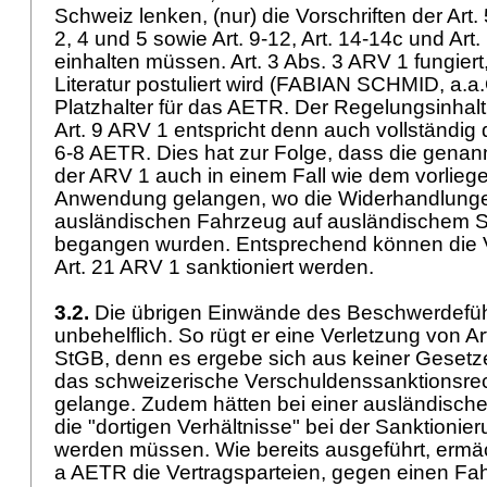
Schweiz lenken, (nur) die Vorschriften der Art. 5,
2, 4 und 5 sowie Art. 9-12, Art. 14-14c und
Art.
einhalten müssen.
Art. 3 Abs. 3 ARV 1
fungiert
Literatur postuliert wird (FABIAN SCHMID, a.a.O
Platzhalter für das AETR. Der Regelungsinhal
Art. 9 ARV 1
entspricht denn auch vollständig
6-8 AETR
. Dies hat zur Folge, dass die gen
der ARV 1 auch in einem Fall wie dem vorlieg
Anwendung gelangen, wo die Widerhandlunge
ausländischen Fahrzeug auf ausländischem S
begangen wurden. Entsprechend können die
Art. 21 ARV 1
sanktioniert werden.
3.2.
Die übrigen Einwände des Beschwerdefüh
unbehelflich. So rügt er eine Verletzung von
Ar
StGB
, denn es ergebe sich aus keiner Geset
das schweizerische Verschuldenssanktionsre
gelange. Zudem hätten bei einer ausländisch
die "dortigen Verhältnisse" bei der Sanktionier
werden müssen. Wie bereits ausgeführt, ermä
a AETR
die Vertragsparteien, gegen einen Fah