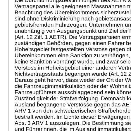
Die Durchführungsbestimmungen des AETR se
Vertragspartei alle geeigneten Massnahmen trif
Beachtung des Übereinkommens sicherzustell
sind ohne Diskriminierung nach gebietsansäs
gebietsfremden Fahrzeugen, Unternehmen un
unabhängig von Ausgangspunkt und Ziel der 
(
Art. 12 Ziff. 1 AETR
). Die Vertragsparteien er
zuständigen Behörden, gegen einen Fahrer be
Hoheitsgebiet festgestellten Verstoss gegen d
Übereinkommen eine Sanktion zu verhängen, s
keine Sanktion verhängt wurde, und zwar selb
Verstoss im Hoheitsgebiet einer anderen Vertr
Nichtvertragsstaats begangen wurde (
Art. 12 Z
Daraus geht hervor, dass weder der Ort der 
die Fahrzeugimmatrikulation oder der Wohnsit
Fahrzeugführers ausschlaggebend sein können
Zuständigkeit der Strafverfolgung. Demnach 
Ausland begangene Verstösse gegen das AET
ARV 1 von den schweizerischen Strafbehörden
bestraft werden. Im Lichte dieser Erwägungen
Abs. 3 ARV 1
auszulegen. Die Bestimmung sie
und Führerinnen, die im Ausland immatrikulier